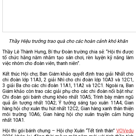
Thầy Hiệu trưởng trao quà cho các hoàn cảnh khó khăn
Thầy Lê Thành Hưng, Bí thư Đoàn trường chia sẻ: “Hội thi được
tổ chức hằng năm nhằm tạo sân chơi, rèn luyện kỹ năng làm
việc nhóm cho đoàn viên, thanh niên”.
Kết thúc Hội chợ, Ban Giám khảo quyết định trao giải Nhất cho
chi đoàn lớp 11A3, 2 giải Nhì cho chi đoàn lớp 10A3 và 12C1,
3 giải Ba cho các chi đoàn 11A1, 11A2 và 12C1. Ngoài ra, Ban
Giám khảo còn trao các giải phụ cho các chi đoàn nổi bật như:
Chi đoàn gói bánh chưng khéo nhất 10A5; Trình bày mâm ngũ
quả ấn tượng nhất 10A2; Ý tưởng sáng tạo xuân 11A4; Gian
hàng hội chợ xuân thu hút nhất 12C2; Gian hàng xanh thân thiện
môi trường 10A6; Gian hàng hội chợ xuân truyền cảm hứng
nhất 10A1.
Hội thi gói bánh chưng – Hội chợ Xuân “Tết tình thân”
VOVedu