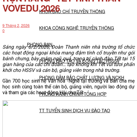
VOVEDU 2026
KHOA BÁO CHÍ TRUYỀN THÔNG
9 Tháng 2, 2026
KHOA CÔNG NGHỆ TRUYỀN THÔNG
0
PHÒNG BAN
Sáng ngày 6/2/2026, Đoàn Thanh niên nhà trường tổ chức
các hoạt động ngoại khóa mang đậm tính cổ truyền như gói
bánh chưng, bày mâm ngũ quả, trang trí cành đào Tết tại 15
PHÒNG ĐÀO TẠO VÀ CÔNG TÁC HSSSV
gian hàng của các chi đoàn… tạo không khí Tết vui tươi phấn
khởi cho HSSV và cán bộ, giảng viên trong nhà trường.
PHÒNG ĐẢM BẢO CHẤT LƯỢNG VÀ NCKH
Gần 700 học sinh hệ Văn hóa -Nghề tại trường và Ban cha mẹ
học sinh cùng toàn thể cán bộ, giảng viên, người lao động dự
và tham gia các hoạt động Hội chợ Tết.
PHÒNG HÀNH CHÍNH TỔNG HỢP
TT TUYỂN SINH DỊCH VỤ ĐÀO TẠO
NGHIÊN CỨU KHOA HỌC