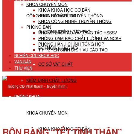
KHOA CHUYÊN MÔN
KHOA KHOA HỌC CƠ BẢN
CÔNG KHAI HĐ ĐÀO TẠO
KHOA BÁO CHÍ TRUYỀN THÔNG
KHOA CÔNG NGHỆ TRUYỀN THÔNG
PHÒNG BAN
CHƯƠNG TRÌNH ĐÀO TẠO
PHÒNG ĐÀO TẠO VÀ CÔNG TÁC HSSSV
PHÒNG ĐẢM BẢO CHẤT LƯỢNG VÀ NCKH
PHÒNG HÀNH CHÍNH TỔNG HỢP
ĐỘI NGŨ NHÀ GIÁO
TT TUYỂN SINH DỊCH VỤ ĐÀO TẠO
NGHIÊN CỨU KHOA HỌC
VĂN BẢN
CƠ SỞ VẬT CHẤT
THƯ VIỆN
KIỂM ĐỊNH CHẤT LƯỢNG
PHÒNG KHOA
KHOA CHUYÊN MÔN
RỘN RÀNG “TẾT TÌNH THÂN”
KHOA KHOA HỌC CƠ BẢN