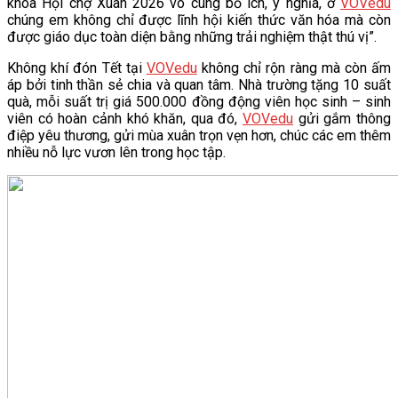
khóa Hội chợ Xuân 2026 vô cùng bổ ích, ý nghĩa, ở
VOVedu
chúng em không chỉ được lĩnh hội kiến thức văn hóa mà còn
được giáo dục toàn diện bằng những trải nghiệm thật thú vị”.
Không khí đón Tết tại
VOVedu
không chỉ rộn ràng mà còn ấm
áp bởi tinh thần sẻ chia và quan tâm. Nhà trường tặng 10 suất
quà, mỗi suất trị giá 500.000 đồng động viên học sinh – sinh
viên có hoàn cảnh khó khăn, qua đó,
VOVedu
gửi gắm thông
điệp yêu thương, gửi mùa xuân trọn vẹn hơn, chúc các em thêm
nhiều nỗ lực vươn lên trong học tập.