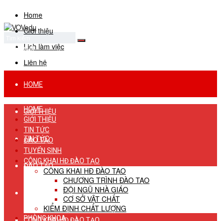
Home
Giới thiệu
Lịch làm việc
No Result
View All Result
Liên hệ
HOME
HOME
GIỚI THIỆU
GIỚI THIỆU
TIN TỨC
TIN TỨC
ĐÀO TẠO
TUYỂN SINH
CÔNG KHAI HĐ ĐÀO TẠO
ĐÀO TẠO
CÔNG KHAI HĐ ĐÀO TẠO
CHƯƠNG TRÌNH ĐÀO TẠO
ĐỘI NGŨ NHÀ GIÁO
TUYỂN SINH
CƠ SỞ VẬT CHẤT
KIỂM ĐỊNH CHẤT LƯỢNG
PHÒNG KHOA
CÔNG KHAI HĐ ĐÀO TẠO