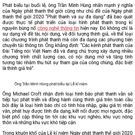
Phát biểu tại buổi lễ, ông Trần Minh Hùng nhấn mạnh ý nghĩa
VĂN BẢN
của Ngày phát thanh thế giới cũng như chủ đề của Ngày phát
thanh thế giới 2020 “Phát thanh và sự đa dạng” đã bao quát
được thực tế phát triển của loại hình phát thanh trong kỉ
THƯ VIỆN
nguyên bùng nổ
công nghệ thông tin
hiện nay. Đó không chỉ là
sự dạng về đề tài, nội dung, về đối tượng thính giả, về thể loại
các chương trình phát thanh mà còn đa dạng các phương tiện
chuyển tải thông tin. Ông khẳng định: “Các kênh phát thanh của
Đài Tiếng nói Việt Nam đã và đang chú trọng xây dựng nhiều
chương trình chất lượng cao, có nội dung mở và tăng tính
tương tác nhằm thu hút sự tham gia của công chúng, đặc biệt
là thính giả trẻ”.
Ông Trần Minh Hùng phát biểu tại Lễ kỉ niệm
Ông Michael Croft nhận định loại hình báo phát thanh vẫn sẽ
tiếp tục phát triển và đồng hành cùng thính giả trên toàn cầu
bởi đây là loại hình báo chí có tính hòa nhập, giàu giá trị nhân
văn, phát huy được tính đa dạng, kết nối được mọi người, đặc
biệt phổ cập thông tin tới các khu vực nghèo, khu vực nông
thôn và những khu vực khó tiệp cận.
Trong khuôn khổ của Lễ kỉ niệm Ngày phát thanh thế giới 2020