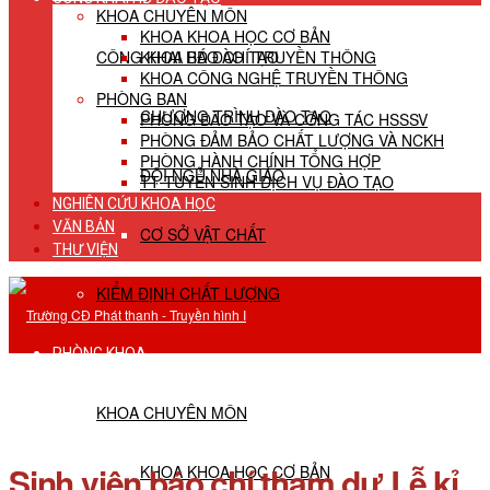
KHOA CHUYÊN MÔN
KHOA KHOA HỌC CƠ BẢN
CÔNG KHAI HĐ ĐÀO TẠO
KHOA BÁO CHÍ TRUYỀN THÔNG
KHOA CÔNG NGHỆ TRUYỀN THÔNG
PHÒNG BAN
CHƯƠNG TRÌNH ĐÀO TẠO
PHÒNG ĐÀO TẠO VÀ CÔNG TÁC HSSSV
PHÒNG ĐẢM BẢO CHẤT LƯỢNG VÀ NCKH
PHÒNG HÀNH CHÍNH TỔNG HỢP
ĐỘI NGŨ NHÀ GIÁO
TT TUYỂN SINH DỊCH VỤ ĐÀO TẠO
NGHIÊN CỨU KHOA HỌC
VĂN BẢN
CƠ SỞ VẬT CHẤT
THƯ VIỆN
KIỂM ĐỊNH CHẤT LƯỢNG
PHÒNG KHOA
KHOA CHUYÊN MÔN
Sinh viên báo chí tham dự Lễ kỉ
KHOA KHOA HỌC CƠ BẢN