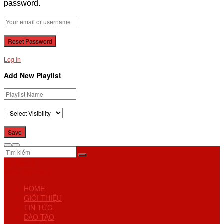
password.
Log In
Add New Playlist
No Result
View All Result
HOME
GIỚI THIỆU
TIN TỨC
ĐÀO TẠO