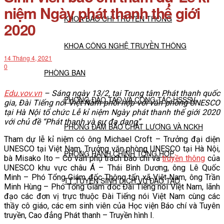
niệm Ngày phát thanh thế giới
KHOA BÁO CHÍ TRUYỀN THÔNG
2020
KHOA CÔNG NGHỆ TRUYỀN THÔNG
14 Tháng 4, 2021
0
PHÒNG BAN
Edu.vov.vn
– Sáng ngày 13/2, tại Trung tâm Phát thanh quốc
PHÒNG ĐÀO TẠO VÀ CÔNG TÁC HSSSV
gia, Đài Tiếng nói Việt Nam phối hợp với văn phòng UNESCO
tại Hà Nội tổ chức Lễ kỉ niệm Ngày phát thanh thế giới 2020
với chủ đề “Phát thanh và sự đa dạng”.
PHÒNG ĐẢM BẢO CHẤT LƯỢNG VÀ NCKH
Tham dự lễ kỉ niệm có ông Michael Croft – Trưởng đại diện
UNESCO tại Việt Nam, Trưởng văn phòng UNESCO tại Hà Nội,
PHÒNG HÀNH CHÍNH TỔNG HỢP
bà Misako Ito – Cố vấn phụ trách báo chí và
truyền thông
của
UNESCO khu vực châu Á – Thái Bình Dương, ông Lê Quốc
Minh – Phó Tổng Giám đốc Thông tấn xã Việt Nam, ông Trần
TT TUYỂN SINH DỊCH VỤ ĐÀO TẠO
Minh Hùng – Phó Tổng Giám đốc Đài Tiếng nói Việt Nam, lãnh
đạo các đơn vị trực thuộc Đài Tiếng nói Việt Nam cùng các
thầy cô giáo, các em sinh viên của Học viện Báo chí và Tuyên
NGHIÊN CỨU KHOA HỌC
truyền, Cao đẳng Phát thanh – Truyền hình I.