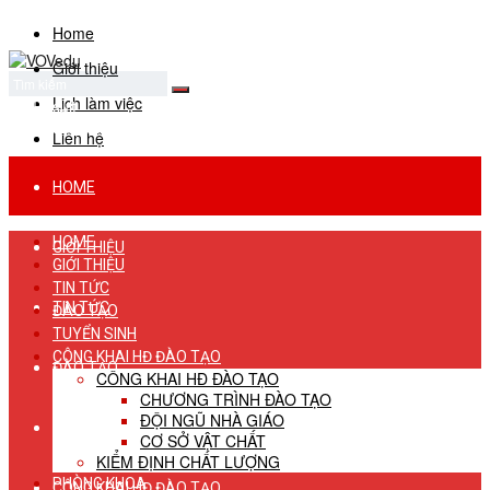
Home
Giới thiệu
Lịch làm việc
No Result
View All Result
Liên hệ
HOME
HOME
GIỚI THIỆU
GIỚI THIỆU
TIN TỨC
TIN TỨC
ĐÀO TẠO
TUYỂN SINH
CÔNG KHAI HĐ ĐÀO TẠO
ĐÀO TẠO
CÔNG KHAI HĐ ĐÀO TẠO
CHƯƠNG TRÌNH ĐÀO TẠO
ĐỘI NGŨ NHÀ GIÁO
TUYỂN SINH
CƠ SỞ VẬT CHẤT
KIỂM ĐỊNH CHẤT LƯỢNG
PHÒNG KHOA
CÔNG KHAI HĐ ĐÀO TẠO