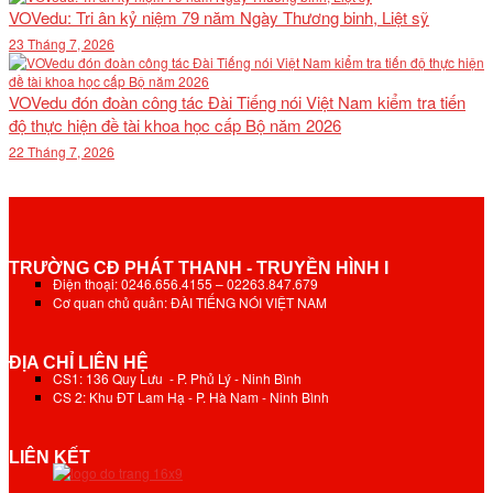
VOVedu: Tri ân kỷ niệm 79 năm Ngày Thương binh, Liệt sỹ
23 Tháng 7, 2026
VOVedu đón đoàn công tác Đài Tiếng nói Việt Nam kiểm tra tiến
độ thực hiện đề tài khoa học cấp Bộ năm 2026
22 Tháng 7, 2026
TRƯỜNG CĐ PHÁT THANH - TRUYỀN HÌNH I
Điện thoại: 0246.656.4155 – 02263.847.679
Cơ quan chủ quản: ĐÀI TIẾNG NÓI VIỆT NAM
ĐỊA CHỈ LIÊN HỆ
CS1: 136 Quy Lưu - P. Phủ Lý - Ninh Bình
CS 2: Khu ĐT Lam Hạ - P. Hà Nam - Ninh Bình
LIÊN KẾT