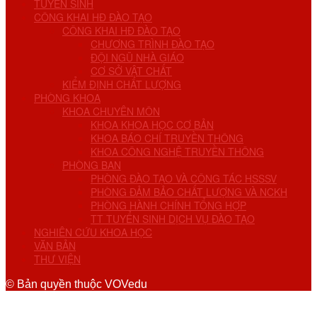
TUYỂN SINH
CÔNG KHAI HĐ ĐÀO TẠO
CÔNG KHAI HĐ ĐÀO TẠO
CHƯƠNG TRÌNH ĐÀO TẠO
ĐỘI NGŨ NHÀ GIÁO
CƠ SỞ VẬT CHẤT
KIỂM ĐỊNH CHẤT LƯỢNG
PHÒNG KHOA
KHOA CHUYÊN MÔN
KHOA KHOA HỌC CƠ BẢN
KHOA BÁO CHÍ TRUYỀN THÔNG
KHOA CÔNG NGHỆ TRUYỀN THÔNG
PHÒNG BAN
PHÒNG ĐÀO TẠO VÀ CÔNG TÁC HSSSV
PHÒNG ĐẢM BẢO CHẤT LƯỢNG VÀ NCKH
PHÒNG HÀNH CHÍNH TỔNG HỢP
TT TUYỂN SINH DỊCH VỤ ĐÀO TẠO
NGHIÊN CỨU KHOA HỌC
VĂN BẢN
THƯ VIỆN
© Bản quyền thuộc VOVedu