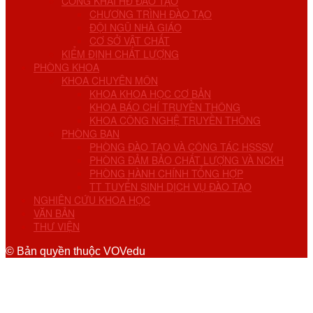
CÔNG KHAI HĐ ĐÀO TẠO
CHƯƠNG TRÌNH ĐÀO TẠO
ĐỘI NGŨ NHÀ GIÁO
CƠ SỞ VẬT CHẤT
KIỂM ĐỊNH CHẤT LƯỢNG
PHÒNG KHOA
KHOA CHUYÊN MÔN
KHOA KHOA HỌC CƠ BẢN
KHOA BÁO CHÍ TRUYỀN THÔNG
KHOA CÔNG NGHỆ TRUYỀN THÔNG
PHÒNG BAN
PHÒNG ĐÀO TẠO VÀ CÔNG TÁC HSSSV
PHÒNG ĐẢM BẢO CHẤT LƯỢNG VÀ NCKH
PHÒNG HÀNH CHÍNH TỔNG HỢP
TT TUYỂN SINH DỊCH VỤ ĐÀO TẠO
NGHIÊN CỨU KHOA HỌC
VĂN BẢN
THƯ VIỆN
© Bản quyền thuộc VOVedu