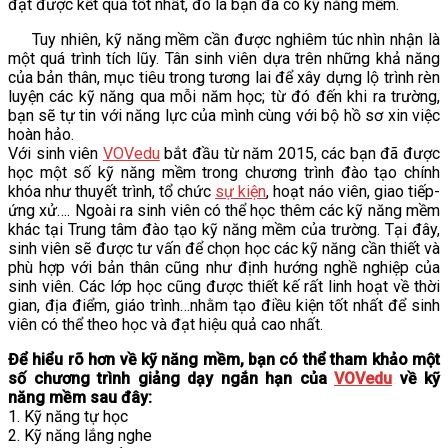
đạt được kết quả tốt nhất, đó là bạn đã có kỹ năng mềm.
Tuy nhiên, kỹ năng mềm cần được nghiêm túc nhìn nhận là
một quá trình tích lũy. Tân sinh viên dựa trên những khả năng
của bản thân, mục tiêu trong tương lai để xây dựng lộ trình rèn
luyện các kỹ năng qua mỗi năm học; từ đó đến khi ra trường,
bạn sẽ tự tin với năng lực của mình cùng với bộ hồ sơ xin việc
hoàn hảo.
Với sinh viên
VOVedu
bắt đầu từ năm 2015, các bạn đã được
học một số kỹ năng mềm trong chương trình đào tạo chính
khóa như thuyết trình, tổ chức
sự kiện
, hoạt náo viên, giao tiếp-
ứng xử…. Ngoài ra sinh viên có thể học thêm các kỹ năng mềm
khác tại Trung tâm đào tạo kỹ năng mềm của trường. Tại đây,
sinh viên sẽ được tư vấn để chọn học các kỹ năng cần thiết và
phù hợp với bản thân cũng như định hướng nghề nghiệp của
sinh viên. Các lớp học cũng được thiết kế rất linh hoạt về thời
gian, địa điểm, giáo trình…nhằm tạo điều kiện tốt nhất để sinh
viên có thể theo học và đạt hiệu quả cao nhất.
Để hiểu rõ hơn về kỹ năng mềm, bạn có thể tham khảo một
số chương trình giảng dạy ngắn hạn của
VOVedu
về kỹ
năng mềm sau đây:
1. Kỹ năng tự học
2. Kỹ năng lắng nghe