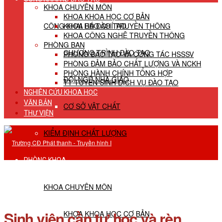
KHOA CHUYÊN MÔN
KHOA KHOA HỌC CƠ BẢN
CÔNG KHAI HĐ ĐÀO TẠO
KHOA BÁO CHÍ TRUYỀN THÔNG
KHOA CÔNG NGHỆ TRUYỀN THÔNG
PHÒNG BAN
CHƯƠNG TRÌNH ĐÀO TẠO
PHÒNG ĐÀO TẠO VÀ CÔNG TÁC HSSSV
PHÒNG ĐẢM BẢO CHẤT LƯỢNG VÀ NCKH
PHÒNG HÀNH CHÍNH TỔNG HỢP
ĐỘI NGŨ NHÀ GIÁO
TT TUYỂN SINH DỊCH VỤ ĐÀO TẠO
NGHIÊN CỨU KHOA HỌC
VĂN BẢN
CƠ SỞ VẬT CHẤT
THƯ VIỆN
KIỂM ĐỊNH CHẤT LƯỢNG
PHÒNG KHOA
KHOA CHUYÊN MÔN
Sinh viên cần tự học và rèn
KHOA KHOA HỌC CƠ BẢN