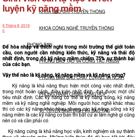
luyện kỹ năng mềm
KHOA BÁO CHÍ TRUYỀN THÔNG
9 Tháng 8, 2019
KHOA CÔNG NGHỆ TRUYỀN THÔNG
0
PHÒNG BAN
Để hòa nhập và thích nghi trong môi trường thế giới toàn
cầu, con người cần những kiến thức, kỹ năng và thái độ
nhất định, trong đó kỹ năng mềm chiếm 75% sự thành bại
PHÒNG ĐÀO TẠO VÀ CÔNG TÁC HSSSV
của các bạn.
Vậy thế nào là kỹ năng, kỹ năng mềm và kỹ năng cứng?
PHÒNG ĐẢM BẢO CHẤT LƯỢNG VÀ NCKH
Kỹ năng là khả năng thực hiện một công việc nhất định,
trong một hoàn cảnh, điều kiện nhất định, đạt được một chỉ
PHÒNG HÀNH CHÍNH TỔNG HỢP
tiêu nhất định. Các kỹ năng có thể là kỹ năng sống, kỹ năng
mềm và kỹ năng nghề nghiệp. Mỗi người học nghề khác nhau
thì có các kỹ năng khác nhau nhưng các kỹ năng sống và kỹ
TT TUYỂN SINH DỊCH VỤ ĐÀO TẠO
năng mềm là các kỹ năng cơ bản thì bất cứ ai làm nghề gì cũng
nên có và cần phải có.
NGHIÊN CỨU KHOA HỌC
Kỹ năng cứng là khả năng học vấn, kinh nghiệm và sự thành