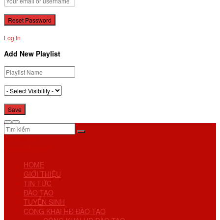
Log In
Add New Playlist
No Result
View All Result
HOME
GIỚI THIỆU
TIN TỨC
ĐÀO TẠO
TUYỂN SINH
CÔNG KHAI HĐ ĐÀO TẠO