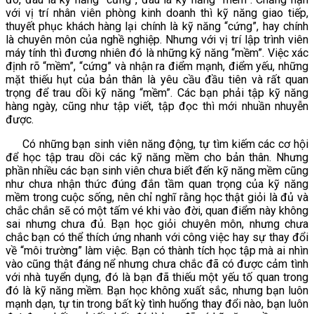
với vị trí nhân viên phòng kinh doanh thì kỹ năng giao tiếp,
thuyết phục khách hàng lại chính là kỹ năng “cứng”, hay chính
là chuyên môn của nghề nghiệp. Nhưng với vị trí lập trình viên
máy tính thì đương nhiên đó là những kỹ năng “mềm”. Việc xác
định rõ “mềm”, “cứng” và nhận ra điểm mạnh, điểm yếu, những
mặt thiếu hụt của bản thân là yêu cầu đầu tiên và rất quan
trọng để trau dồi kỹ năng “mềm”. Các bạn phải tập kỹ năng
hàng ngày, cũng như tập viết, tập đọc thì mới nhuần nhuyễn
được.
Có những bạn sinh viên năng động, tự tìm kiếm các cơ hội
để học tập trau dồi các kỹ năng mềm cho bản thân. Nhưng
phần nhiều các bạn sinh viên chưa biết đến kỹ năng mềm cũng
như chưa nhận thức đúng đắn tầm quan trọng của kỹ năng
mềm trong cuộc sống, nên chỉ nghĩ rằng học thật giỏi là đủ và
chắc chắn sẽ có một tấm vé khi vào đời, quan điểm này không
sai nhưng chưa đủ. Bạn học giỏi chuyên môn, nhưng chưa
chắc bạn có thể thích ứng nhanh với công việc hay sự thay đổi
về “môi trường” làm việc. Bạn có thành tích học tập mà ai nhìn
vào cũng thật đáng nể nhưng chưa chắc đã có được cảm tình
với nhà tuyển dụng, đó là bạn đã thiếu một yếu tố quan trong
đó là kỹ năng mềm. Bạn học không xuất sắc, nhưng bạn luôn
mạnh dạn, tự tin trong bất kỳ tình huống thay đổi nào, bạn luôn