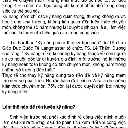
thạo về chuyên môn. Những kiến thức đó dù học tốt tới đâu
trong 4 – 5 năm đại học cũng chỉ là một phần nhỏ trong công
VĂN BẢN
việc cụ thể sau này.
Kỹ năng mềm chỉ các kỹ năng quan trọng, thường không được
học trong nhà trường, không liên quan đến kiến thức chuyên
THƯ VIỆN
môn, không thể sờ nắm nhưng lại quyết định bạn là ai, làm việc
thế nào, là thước đo hiệu quả cao trong công việc.
Tại hội thảo “Kỹ năng mềm thời kỳ hội nhập” do Tổ chức
Giáo Dục Quốc Tê Langmaster tổ chức, TS. Lê Thẩm Dương
cho rằng: “ Kỹ năng mềm là những kỹ năng thuộc về con người
nó có nguồn gốc từ di truyền, gia đình, môi trường, nó là những
kỹ năng hoàn toàn không có tính chuyên môn, không nằm trong
những sở trường đặc biệt.”
Thực tế cho thấy kỹ năng cứng tạo tiền đề, và kỹ năng mềm
tạo nên sự phát triển. Người thành đạt chỉ có 25% là do những
kiến thức chuyên môn, 75% còn lại được quyết định bởi những
kỹ năng mềm.
Làm thế nào để rèn luyện kỹ năng?
Sinh viên trước hết phải xác định rõ công việc mình muốn
làm sau khi ra trường, sau đó phân tích xem đối với công việc
đó, đâu là kỹ năng “cứng”, đâu là kỹ năng “mềm”. Chẳng hạn