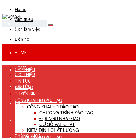
Home
Giới thiệu
Lịch làm việc
No Result
View All Result
Liên hệ
HOME
HOME
GIỚI THIỆU
GIỚI THIỆU
TIN TỨC
TIN TỨC
ĐÀO TẠO
TUYỂN SINH
CÔNG KHAI HĐ ĐÀO TẠO
ĐÀO TẠO
CÔNG KHAI HĐ ĐÀO TẠO
CHƯƠNG TRÌNH ĐÀO TẠO
ĐỘI NGŨ NHÀ GIÁO
TUYỂN SINH
CƠ SỞ VẬT CHẤT
KIỂM ĐỊNH CHẤT LƯỢNG
PHÒNG KHOA
CÔNG KHAI HĐ ĐÀO TẠO