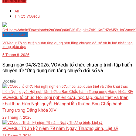
Tin mới nhất
All
Tin tức VOVedu
Tin tức VOVedu
VOVedu: Tổ chức tập huấn ứng dụng nền tảng chuyển đổi số và trí tuệ nhân tạo
trong giáo dục
5 Tháng 8, 2026
Sáng ngày 04/8/2026, VOVedu tổ chức chương trình tập huấn
chuyên đề "Ứng dụng nền tảng chuyển đổi số và...
Details
Đọc tiếp
VOVedu tổ chức Hội nghị nghiên cứu, học tập, quán triệt và triển
khai thực hiện Nghị quyết Hội nghị lần thứ ba Ban Chấp hành
Trung ương Đảng khóa XIV
29 Tháng 7, 2026
VOVedu: Tri ân kỷ niệm 79 năm Ngày Thương binh, Liệt sỹ
23 Tháng 7, 2026