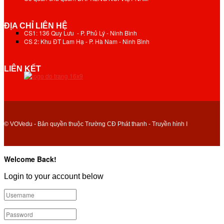
ĐỊA CHỈ LIÊN HỆ
CS1: 136 Quy Lưu - P. Phủ Lý - Ninh Bình
CS 2: Khu ĐT Lam Hạ - P. Hà Nam - Ninh Bình
LIÊN KẾT
© VOVedu - Bản quyền thuộc Trường CĐ Phát thanh - Truyền hình I
Welcome Back!
Login to your account below