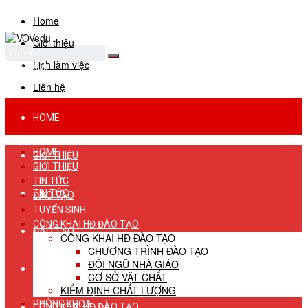
Home
Giới thiệu
Lịch làm việc
No Result
View All Result
Liên hệ
HOME
HOME
GIỚI THIỆU
GIỚI THIỆU
TIN TỨC
TIN TỨC
ĐÀO TẠO
TUYỂN SINH
CÔNG KHAI HĐ ĐÀO TẠO
ĐÀO TẠO
CÔNG KHAI HĐ ĐÀO TẠO
CHƯƠNG TRÌNH ĐÀO TẠO
ĐỘI NGŨ NHÀ GIÁO
TUYỂN SINH
CƠ SỞ VẬT CHẤT
KIỂM ĐỊNH CHẤT LƯỢNG
PHÒNG KHOA
CÔNG KHAI HĐ ĐÀO TẠO