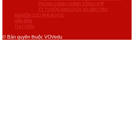
PHÒNG HÀNH CHÍNH TỔNG HỢP
TT TUYỂN SINH DỊCH VỤ ĐÀO TẠO
NGHIÊN CỨU KHOA HỌC
VĂN BẢN
THƯ VIỆN
© Bản quyền thuộc VOVedu