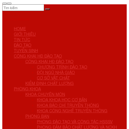
No Result
View All Result
HOME
GIỚI THIỆU
TIN TỨC
ĐÀO TẠO
TUYỂN SINH
CÔNG KHAI HĐ ĐÀO TẠO
CÔNG KHAI HĐ ĐÀO TẠO
CHƯƠNG TRÌNH ĐÀO TẠO
ĐỘI NGŨ NHÀ GIÁO
CƠ SỞ VẬT CHẤT
KIỂM ĐỊNH CHẤT LƯỢNG
PHÒNG KHOA
KHOA CHUYÊN MÔN
KHOA KHOA HỌC CƠ BẢN
KHOA BÁO CHÍ TRUYỀN THÔNG
KHOA CÔNG NGHỆ TRUYỀN THÔNG
PHÒNG BAN
PHÒNG ĐÀO TẠO VÀ CÔNG TÁC HSSSV
PHÒNG ĐẢM BẢO CHẤT LƯỢNG VÀ NCKH