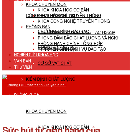
KHOA CHUYÊN MÔN
KHOA KHOA HỌC CƠ BẢN
CÔNG KHAI HĐ ĐÀO TẠO
KHOA BÁO CHÍ TRUYỀN THÔNG
KHOA CÔNG NGHỆ TRUYỀN THÔNG
PHÒNG BAN
CHƯƠNG TRÌNH ĐÀO TẠO
PHÒNG ĐÀO TẠO VÀ CÔNG TÁC HSSSV
PHÒNG ĐẢM BẢO CHẤT LƯỢNG VÀ NCKH
PHÒNG HÀNH CHÍNH TỔNG HỢP
ĐỘI NGŨ NHÀ GIÁO
TT TUYỂN SINH DỊCH VỤ ĐÀO TẠO
NGHIÊN CỨU KHOA HỌC
VĂN BẢN
CƠ SỞ VẬT CHẤT
THƯ VIỆN
KIỂM ĐỊNH CHẤT LƯỢNG
PHÒNG KHOA
KHOA CHUYÊN MÔN
Sức hút từ gian hàng của
KHOA KHOA HỌC CƠ BẢN