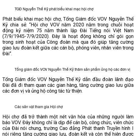
VĂN BẢN
TGĐ Nguyễn Thế Kỷ phát biểu khai mạc hội chợ
Phát biểu khai mạc hội chợ, Tổng Giám đốc VOV Nguyễn Thế
THƯ VIỆN
Kỷ chia sẻ: “Hội chợ VOV năm 2020 nằm trong chuỗi hoạt
động kỷ niệm 75 năm thành lập Đài Tiếng nói Việt Nam
(7/9/1945-7/9/2020). Đây là hoạt động không chỉ gói gọn
trong sinh hoạt của Công đoàn mà qua đó giúp tăng cường
giao lưu đoàn kết giữa các cán bộ, phóng viên, nhân viên trong
Đài”.
Tổng giám đốc VOV Nguyễn Thế Kỷ thăm sản phẩm ủng hộ các đơn vị
Tổng Giám đốc VOV Nguyễn Thế Kỷ dẫn đầu đoàn lãnh đạo
Đài đã đi tham quan các gian hàng, tăng cường giao lưu giữa
các đơn vị và ủng hộ công tác từ thiện.
Các sản vật tham gia Hội chợ
Hội chợ đã trở thành một nét văn hóa của những người làm
báo VOV. Đây không chỉ là dịp để cán bộ, công chức, viên chức
của Đài nói chung, trường Cao đẳng Phát thanh Truyền hình I
nói riêng tăng cường giao lưu, đoàn kết và còn thể hiện được