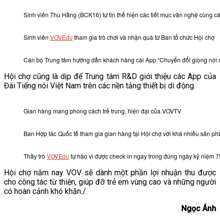
Sinh viên Thu Hằng (BCK16) tự tin thể hiện các tiết mục văn nghệ cùng 
Sinh viên
VOVEdu
tham gia trò chơi và nhận quà từ Ban tổ chức Hội chợ
Cán bộ Trung tâm hướng dẫn khách hàng cài App “Chuyển đổi giọng nói 
Hội chợ cũng là dịp để Trung tâm R&D giới thiệu các App của
Đài Tiếng nói Việt Nam trên các nền tảng thiết bị di động.
Gian hàng mang phong cách trẻ trung, hiện đại của VOVTV
Ban Hợp tác Quốc tế tham gia gian hàng tại Hội chợ với khá nhiều sản p
Thầy trò
VOVEdu
tự hào vì được check-in ngay trong đúng ngày kỷ niệm 7
Hội chợ năm nay VOV sẽ dành một phần lợi nhuận thu được
cho công tác từ thiện, giúp đỡ trẻ em vùng cao và những người
có hoàn cảnh khó khăn./.
Ngọc Ánh