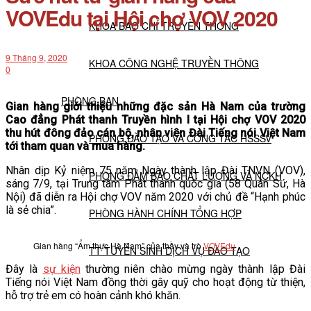
VOVEdu tại Hội chợ VOV 2020
KHOA BÁO CHÍ TRUYỀN THÔNG
9 Tháng 9, 2020
KHOA CÔNG NGHỆ TRUYỀN THÔNG
0
PHÒNG BAN
Gian hàng giới thiệu những đặc sản Hà Nam của trường
Cao đẳng Phát thanh Truyền hình I tại Hội chợ VOV 2020
thu hút đông đảo cán bộ, nhân viên Đài Tiếng nói Việt Nam
PHÒNG ĐÀO TẠO VÀ CÔNG TÁC HSSSV
tới tham quan và mua hàng.
Nhân dịp Kỷ niệm 75 năm Ngày thành lập Đài TNVN (VOV),
PHÒNG ĐẢM BẢO CHẤT LƯỢNG VÀ NCKH
sáng 7/9, tại Trung tâm Phát thanh quốc gia (58 Quán Sứ, Hà
Nội) đã diễn ra Hội chợ VOV năm 2020 với chủ đề “Hạnh phúc
là sẻ chia”.
PHÒNG HÀNH CHÍNH TỔNG HỢP
Gian hàng “Ẩm thực Hà Nam” của thầy và trò
VOVEdu
TT TUYỂN SINH DỊCH VỤ ĐÀO TẠO
Đây là
sự kiện
thường niên chào mừng ngày thành lập Đài
Tiếng nói Việt Nam đồng thời gây quỹ cho hoạt động từ thiện,
NGHIÊN CỨU KHOA HỌC
hỗ trợ trẻ em có hoàn cảnh khó khăn.