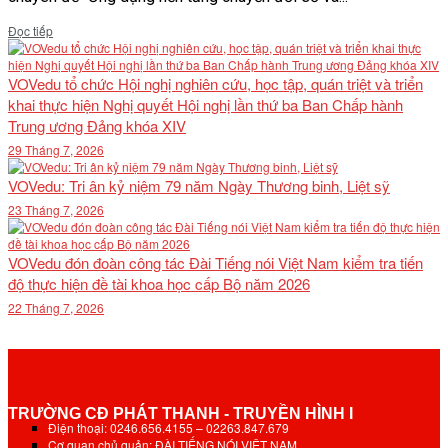
Details
Đọc tiếp
VOVedu tổ chức Hội nghị nghiên cứu, học tập, quán triệt và triển
khai thực hiện Nghị quyết Hội nghị lần thứ ba Ban Chấp hành
Trung ương Đảng khóa XIV
29 Tháng 7, 2026
VOVedu: Tri ân kỷ niệm 79 năm Ngày Thương binh, Liệt sỹ
23 Tháng 7, 2026
VOVedu đón đoàn công tác Đài Tiếng nói Việt Nam kiểm tra tiến
độ thực hiện đề tài khoa học cấp Bộ năm 2026
22 Tháng 7, 2026
TRƯỜNG CĐ PHÁT THANH - TRUYỀN HÌNH I
Điện thoại: 0246.656.4155 – 02263.847.679
Cơ quan chủ quản: ĐÀI TIẾNG NÓI VIỆT NAM