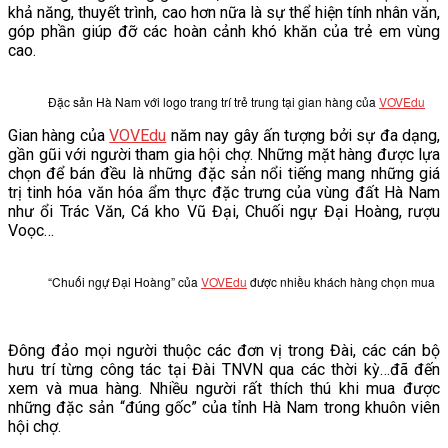
khả năng, thuyết trình, cao hơn nữa là sự thể hiện tính nhân văn,
góp phần giúp đỡ các hoàn cảnh khó khăn của trẻ em vùng
cao.
Đặc sản Hà Nam với logo trang trí trẻ trung tại gian hàng của
VOVEdu
Gian hàng của
VOVEdu
năm nay gây ấn tượng bởi sự đa dạng,
gần gũi với người tham gia hội chợ. Những mặt hàng được lựa
chọn để bán đều là những đặc sản nổi tiếng mang những giá
trị tinh hóa văn hóa ẩm thực đặc trưng của vùng đất Hà Nam
như ổi Trác Văn, Cá kho Vũ Đại, Chuối ngự Đại Hoàng, rượu
Voọc…
“Chuối ngự Đại Hoàng” của
VOVEdu
được nhiều khách hàng chọn mua
Đông đảo mọi người thuộc các đơn vị trong Đài, các cán bộ
hưu trí từng công tác tại Đài TNVN qua các thời kỳ…đã đến
xem và mua hàng. Nhiều người rất thích thú khi mua được
những đặc sản “đúng gốc” của tỉnh Hà Nam trong khuôn viên
hội chợ.