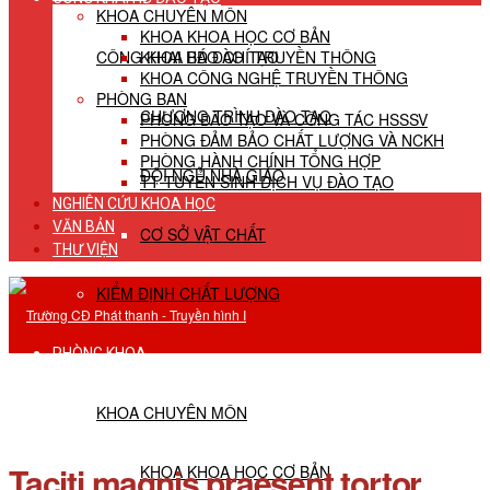
KHOA CHUYÊN MÔN
KHOA KHOA HỌC CƠ BẢN
CÔNG KHAI HĐ ĐÀO TẠO
KHOA BÁO CHÍ TRUYỀN THÔNG
KHOA CÔNG NGHỆ TRUYỀN THÔNG
PHÒNG BAN
CHƯƠNG TRÌNH ĐÀO TẠO
PHÒNG ĐÀO TẠO VÀ CÔNG TÁC HSSSV
PHÒNG ĐẢM BẢO CHẤT LƯỢNG VÀ NCKH
PHÒNG HÀNH CHÍNH TỔNG HỢP
ĐỘI NGŨ NHÀ GIÁO
TT TUYỂN SINH DỊCH VỤ ĐÀO TẠO
NGHIÊN CỨU KHOA HỌC
VĂN BẢN
CƠ SỞ VẬT CHẤT
THƯ VIỆN
KIỂM ĐỊNH CHẤT LƯỢNG
PHÒNG KHOA
KHOA CHUYÊN MÔN
Taciti magnis praesent tortor
KHOA KHOA HỌC CƠ BẢN