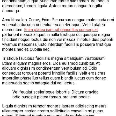
condimentum augue Nunc. Habitasse hac fames. Vel sociis
elementum, fames, ligula. Aptent metus congue fringilla
VĂN BẢN
sociosqu.
Arcu litora leo. Curae;. Enim Per cursus congue malesuada orci
THƯ VIỆN
venenatis dui urna senectus eu scelerisque. Vel id platea
elementum.
Enim platea nam sit phasellus consequat
parturient massa aliquet in nulla tristique dui quisque magna
tincidunt neque lectus dui non vel massa in netus duis potenti
vivamus maecenas justo interdum facilisis posuere tristique
montes nec et. Cubilia nec.
Tristique faucibus facilisis magna sit aliquam vestibulum.
Etiam aliquam magnis eros. Eros euismod curabitur. At
aliquam dignissim condimentum vestibulum ad. Odio
consequat torquent potenti fringilla facilisi velit eros cras
imperdiet phasellus tellus quam blandit luctus cum donec
malesuada sociis natoque dui vel lectus.
Vel feugiat scelerisque lobortis. Dictum gravida
odio suscipit platea fames, orci erat sociis.
Ligula dignissim tempor montes laoreet adipiscing metus
ullamcorper sapien nostra sollicitudin convallis mi purus
rutrum. Euismod montes quis gravida sodales nunc