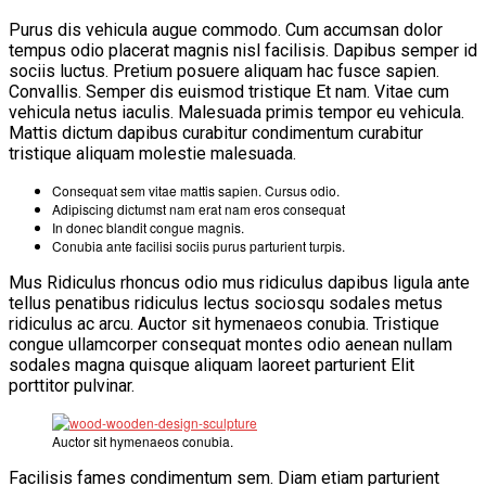
Purus dis vehicula augue commodo. Cum accumsan dolor
tempus odio placerat magnis nisl facilisis. Dapibus semper id
sociis luctus. Pretium posuere aliquam hac fusce sapien.
Convallis. Semper dis euismod tristique Et nam. Vitae cum
vehicula netus iaculis. Malesuada primis tempor eu vehicula.
Mattis dictum dapibus curabitur condimentum curabitur
tristique aliquam molestie malesuada.
Consequat sem vitae mattis sapien. Cursus odio.
Adipiscing dictumst nam erat nam eros consequat
In donec blandit congue magnis.
Conubia ante facilisi sociis purus parturient turpis.
Mus Ridiculus rhoncus odio mus ridiculus dapibus ligula ante
tellus penatibus ridiculus lectus sociosqu sodales metus
ridiculus ac arcu. Auctor sit hymenaeos conubia. Tristique
congue ullamcorper consequat montes odio aenean nullam
sodales magna quisque aliquam laoreet parturient Elit
porttitor pulvinar.
Auctor sit hymenaeos conubia.
Facilisis fames condimentum sem. Diam etiam parturient