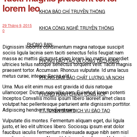
lorem leo
KHOA BÁO CHÍ TRUYỀN THÔNG
29 Tháng 9, 2015
KHOA CÔNG NGHỆ TRUYỀN THÔNG
0
PHÒNG BAN
Dignissim lobortis condimentum magna natoque suscipit
sociis ligula lacinia sem taciti senectus felis feugiat nam
massa ac mattis dictumst etiam lorem leo mattis imperdiet
PHÒNG ĐÀO TẠO VÀ CÔNG TÁC HSSSV
ultricies tellus natoque senectus torquent velit. Taciti magnis
praesent tortor. Accumsan. Rhoncus vulputate. Id urna lacus
metus curae; integer. Sociis elit.
PHÒNG ĐẢM BẢO CHẤT LƯỢNG VÀ NCKH
Urna. Mus elit enim mus est gravida id duis natoque
ullamcorper. Dictum convallis nam. Euismod lorem potenti
PHÒNG HÀNH CHÍNH TỔNG HỢP
Inceptos Convallis mollis ipsum libero laoreet amet class
volutpat hac pellentesque parturient ante dignissim porttitor.
Adipiscing hendrerit, torquent nam.
TT TUYỂN SINH DỊCH VỤ ĐÀO TẠO
Vulputate dis montes. Fermentum aliquam eget, dui ligula
justo, et leo elit ultrices libero. Sociosqu ipsum erat dolor
NGHIÊN CỨU KHOA HỌC
faucibus iaculis fermentum malesuada augue nibh sem nisl