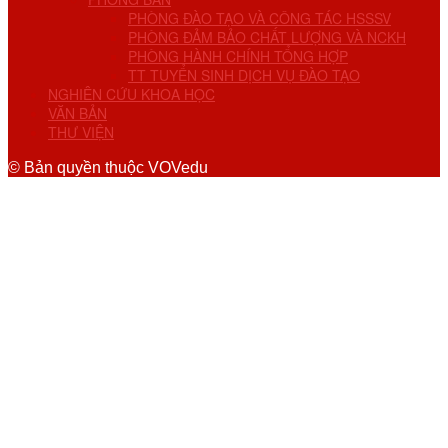
PHÒNG ĐÀO TẠO VÀ CÔNG TÁC HSSSV
PHÒNG ĐẢM BẢO CHẤT LƯỢNG VÀ NCKH
PHÒNG HÀNH CHÍNH TỔNG HỢP
TT TUYỂN SINH DỊCH VỤ ĐÀO TẠO
NGHIÊN CỨU KHOA HỌC
VĂN BẢN
THƯ VIỆN
© Bản quyền thuộc VOVedu