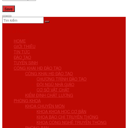
No Result
View All Result
HOME
GIỚI THIỆU
TIN TỨC
ĐÀO TẠO
TUYỂN SINH
CÔNG KHAI HĐ ĐÀO TẠO
CÔNG KHAI HĐ ĐÀO TẠO
CHƯƠNG TRÌNH ĐÀO TẠO
ĐỘI NGŨ NHÀ GIÁO
CƠ SỞ VẬT CHẤT
KIỂM ĐỊNH CHẤT LƯỢNG
PHÒNG KHOA
KHOA CHUYÊN MÔN
KHOA KHOA HỌC CƠ BẢN
KHOA BÁO CHÍ TRUYỀN THÔNG
KHOA CÔNG NGHỆ TRUYỀN THÔNG
PHÒNG BAN