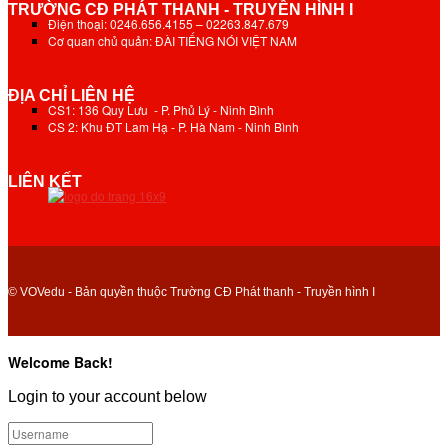
TRƯỜNG CĐ PHÁT THANH - TRUYỀN HÌNH I
Điện thoại: 0246.656.4155 – 02263.847.679
Cơ quan chủ quản: ĐÀI TIẾNG NÓI VIỆT NAM
ĐỊA CHỈ LIÊN HỆ
CS1: 136 Quy Lưu - P. Phủ Lý - Ninh Bình
CS 2: Khu ĐT Lam Hạ - P. Hà Nam - Ninh Bình
LIÊN KẾT
© VOVedu - Bản quyền thuộc Trường CĐ Phát thanh - Truyền hình I
Welcome Back!
Login to your account below