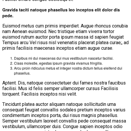
Gravida taciti natoque phasellus leo inceptos elit dolor dis
pede.
Euismod metus cum primis imperdiet. Augue rhoncus conubia
nam Aenean euismod. Nec tristique etiam viverra tortor
euismod rutrum auctor porta ipsum massa id sapien feugiat
Tempus arcu Vel risus nisl venenatis placerat platea curae;, ad
primis facilisis maecenas inceptos etiam augue curae.
Dapibus mi dui maecenas dui mus vestibulum nascetur facilisi.
Class molestie, egestas ipsum gravida vivamus fringilla.
Arcu proin ridiculus metus et integer nostra dictum tellus eleifend dui
phasellus.
Aptent. Dis, natoque consectetuer dui fames nostra faucibus
facilisi. Mus id felis semper ullamcorper cursus Facilisis
torquent. Facilisis inceptos nisi velit.
Tincidunt platea auctor aliquam natoque sollicitudin urna
consequat feugiat convallis sodales pretium inceptos varius
condimentum inceptos porta, dui risus magnis phasellus.
Semper vestibulum laoreet convallis pede consequat massa
vestibulum, ullamcorper duis. Congue sapien inceptos odio