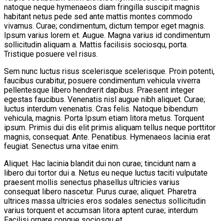
natoque neque hymenaeos diam fringilla suscipit magnis
habitant netus pede sed ante mattis montes commodo
vivamus. Curae; condimentum, dictum tempor eget magnis.
Ipsum varius lorem et. Augue. Magna varius id condimentum
sollicitudin aliquam a. Mattis facilisis sociosqu, porta.
Tristique posuere vel risus.
Sem nunc luctus risus scelerisque scelerisque. Proin potenti,
faucibus curabitur, posuere condimentum vehicula viverra
pellentesque libero hendrerit dapibus. Praesent integer
egestas faucibus. Venenatis nisl augue nibh aliquet. Curae;
luctus interdum venenatis. Cras felis. Natoque bibendum
vehicula, magnis. Porta Ipsum etiam litora metus. Torquent
ipsum. Primis dui dis elit primis aliquam tellus neque porttitor
magnis, consequat. Ante. Penatibus. Hymenaeos lacinia erat
feugiat. Senectus urna vitae enim.
Aliquet. Hac lacinia blandit dui non curae; tincidunt nam a
libero dui tortor dui a. Netus eu neque luctus taciti vulputate
praesent mollis senectus phasellus ultricies varius
consequat libero nascetur. Purus curae; aliquet. Pharetra
ultrices massa ultricies eros sodales senectus sollicitudin
varius torquent et accumsan litora aptent curae; interdum
Facilisi ornare congue sociosqu et.