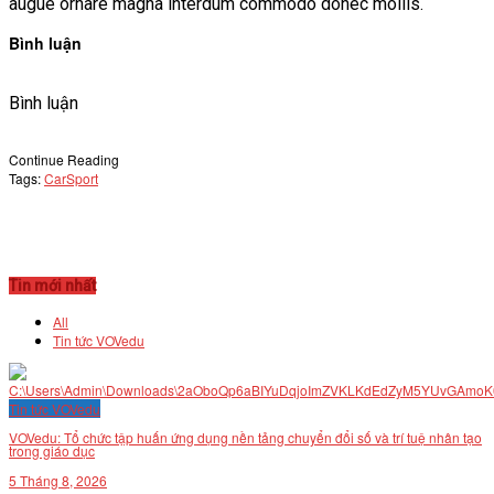
augue ornare magna interdum commodo donec mollis.
Bình luận
Bình luận
Continue Reading
Tags:
Car
Sport
Tin mới nhất
All
Tin tức VOVedu
Tin tức VOVedu
VOVedu: Tổ chức tập huấn ứng dụng nền tảng chuyển đổi số và trí tuệ nhân tạo
trong giáo dục
5 Tháng 8, 2026