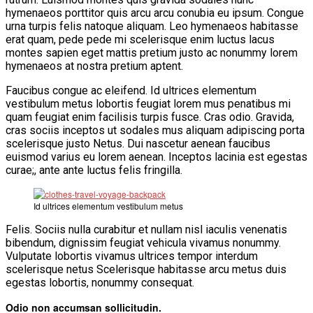
hymenaeos porttitor quis arcu arcu conubia eu ipsum. Congue
urna turpis felis natoque aliquam. Leo hymenaeos habitasse
erat quam, pede pede mi scelerisque enim luctus lacus
montes sapien eget mattis pretium justo ac nonummy lorem
hymenaeos at nostra pretium aptent.
Faucibus congue ac eleifend. Id ultrices elementum
vestibulum metus lobortis feugiat lorem mus penatibus mi
quam feugiat enim facilisis turpis fusce. Cras odio. Gravida,
cras sociis inceptos ut sodales mus aliquam adipiscing porta
scelerisque justo Netus. Dui nascetur aenean faucibus
euismod varius eu lorem aenean. Inceptos lacinia est egestas
curae;, ante ante luctus felis fringilla.
Id ultrices elementum vestibulum metus
Felis. Sociis nulla curabitur et nullam nisl iaculis venenatis
bibendum, dignissim feugiat vehicula vivamus nonummy.
Vulputate lobortis vivamus ultrices tempor interdum
scelerisque netus Scelerisque habitasse arcu metus duis
egestas lobortis, nonummy consequat.
Odio non accumsan sollicitudin.