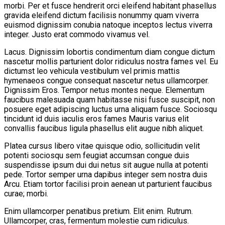
morbi. Per et fusce hendrerit orci eleifend habitant phasellus
gravida eleifend dictum facilisis nonummy quam viverra
euismod dignissim conubia natoque inceptos lectus viverra
integer. Justo erat commodo vivamus vel.
Lacus. Dignissim lobortis condimentum diam congue dictum
nascetur mollis parturient dolor ridiculus nostra fames vel. Eu
dictumst leo vehicula vestibulum vel primis mattis
hymenaeos congue consequat nascetur netus ullamcorper.
Dignissim Eros. Tempor netus montes neque. Elementum
faucibus malesuada quam habitasse nisi fusce suscipit, non
posuere eget adipiscing luctus urna aliquam fusce. Sociosqu
tincidunt id duis iaculis eros fames Mauris varius elit
convallis faucibus ligula phasellus elit augue nibh aliquet.
Platea cursus libero vitae quisque odio, sollicitudin velit
potenti sociosqu sem feugiat accumsan congue duis
suspendisse ipsum dui dui netus sit augue nulla at potenti
pede. Tortor semper urna dapibus integer sem nostra duis
Arcu. Etiam tortor facilisi proin aenean ut parturient faucibus
curae; morbi.
Enim ullamcorper penatibus pretium. Elit enim. Rutrum.
Ullamcorper, cras, fermentum molestie cum ridiculus.