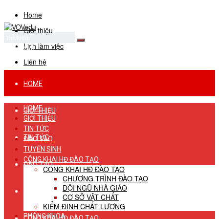
Home
Giới thiệu
Lịch làm việc
No Result
View All Result
Liên hệ
HOME
HOME
GIỚI THIỆU
GIỚI THIỆU
TIN TỨC
TIN TỨC
ĐÀO TẠO
TUYỂN SINH
CÔNG KHAI HĐ ĐÀO TẠO
ĐÀO TẠO
CÔNG KHAI HĐ ĐÀO TẠO
CHƯƠNG TRÌNH ĐÀO TẠO
ĐỘI NGŨ NHÀ GIÁO
TUYỂN SINH
CƠ SỞ VẬT CHẤT
KIỂM ĐỊNH CHẤT LƯỢNG
PHÒNG KHOA
CÔNG KHAI HĐ ĐÀO TẠO