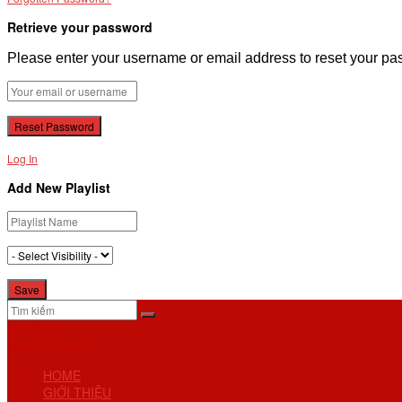
Retrieve your password
Please enter your username or email address to reset your pa
Log In
Add New Playlist
No Result
View All Result
HOME
GIỚI THIỆU