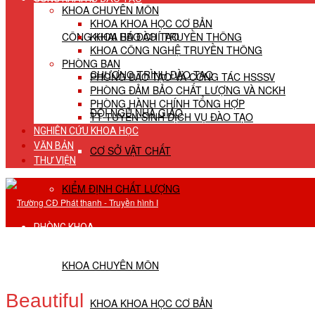
KHOA CHUYÊN MÔN
KHOA KHOA HỌC CƠ BẢN
CÔNG KHAI HĐ ĐÀO TẠO
KHOA BÁO CHÍ TRUYỀN THÔNG
KHOA CÔNG NGHỆ TRUYỀN THÔNG
PHÒNG BAN
CHƯƠNG TRÌNH ĐÀO TẠO
PHÒNG ĐÀO TẠO VÀ CÔNG TÁC HSSSV
PHÒNG ĐẢM BẢO CHẤT LƯỢNG VÀ NCKH
PHÒNG HÀNH CHÍNH TỔNG HỢP
ĐỘI NGŨ NHÀ GIÁO
TT TUYỂN SINH DỊCH VỤ ĐÀO TẠO
NGHIÊN CỨU KHOA HỌC
VĂN BẢN
CƠ SỞ VẬT CHẤT
THƯ VIỆN
KIỂM ĐỊNH CHẤT LƯỢNG
PHÒNG KHOA
KHOA CHUYÊN MÔN
Beautiful
KHOA KHOA HỌC CƠ BẢN