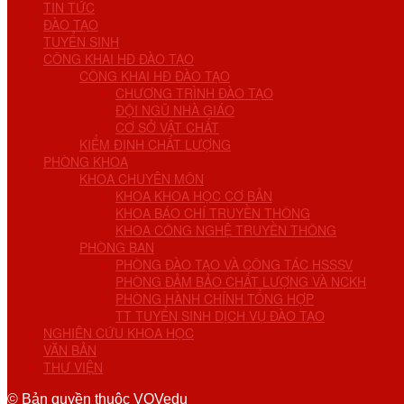
TIN TỨC
ĐÀO TẠO
TUYỂN SINH
CÔNG KHAI HĐ ĐÀO TẠO
CÔNG KHAI HĐ ĐÀO TẠO
CHƯƠNG TRÌNH ĐÀO TẠO
ĐỘI NGŨ NHÀ GIÁO
CƠ SỞ VẬT CHẤT
KIỂM ĐỊNH CHẤT LƯỢNG
PHÒNG KHOA
KHOA CHUYÊN MÔN
KHOA KHOA HỌC CƠ BẢN
KHOA BÁO CHÍ TRUYỀN THÔNG
KHOA CÔNG NGHỆ TRUYỀN THÔNG
PHÒNG BAN
PHÒNG ĐÀO TẠO VÀ CÔNG TÁC HSSSV
PHÒNG ĐẢM BẢO CHẤT LƯỢNG VÀ NCKH
PHÒNG HÀNH CHÍNH TỔNG HỢP
TT TUYỂN SINH DỊCH VỤ ĐÀO TẠO
NGHIÊN CỨU KHOA HỌC
VĂN BẢN
THƯ VIỆN
© Bản quyền thuộc VOVedu