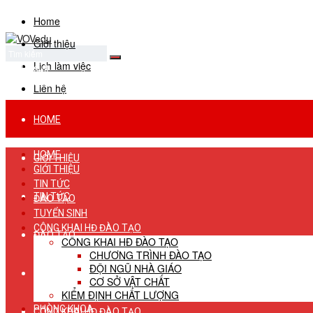
Home
Giới thiệu
Lịch làm việc
No Result
View All Result
Liên hệ
HOME
HOME
GIỚI THIỆU
GIỚI THIỆU
TIN TỨC
TIN TỨC
ĐÀO TẠO
TUYỂN SINH
CÔNG KHAI HĐ ĐÀO TẠO
ĐÀO TẠO
CÔNG KHAI HĐ ĐÀO TẠO
CHƯƠNG TRÌNH ĐÀO TẠO
ĐỘI NGŨ NHÀ GIÁO
TUYỂN SINH
CƠ SỞ VẬT CHẤT
KIỂM ĐỊNH CHẤT LƯỢNG
PHÒNG KHOA
CÔNG KHAI HĐ ĐÀO TẠO