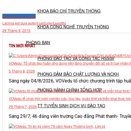
KHOA BÁO CHÍ TRUYỀN THÔNG
Chưa được phân loại
Lacinia est duis aptent parturient sagittis
KHOA CÔNG NGHỆ TRUYỀN THÔNG
29 Tháng 9, 2015
PHÒNG BAN
TIN MỚI NHẤT
PHÒNG ĐÀO TẠO VÀ CÔNG TÁC HSSSV
VOVedu: Tổ chức tập huấn ứng dụng nền tảng chuyển đổi số và trí tuệ nhân t
5 Tháng 8, 2026
PHÒNG ĐẢM BẢO CHẤT LƯỢNG VÀ NCKH
Sáng ngày 04/8/2026, VOVedu tổ chức chương trình tập huấn
PHÒNG HÀNH CHÍNH TỔNG HỢP
VOVedu tổ chức Hội nghị nghiên cứu, học tập, quán triệt và triển khai thực
TT TUYỂN SINH DỊCH VỤ ĐÀO TẠO
29 Tháng 7, 2026
Sáng 29/7, 46 đảng viên trường Cao đẳng Phát thanh- Truyền h
NGHIÊN CỨU KHOA HỌC