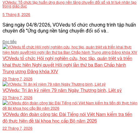
VOVedu: Tổ chức tập huấn ứng dụng nền tảng chuyển đổi số và trí tuệ nhân tạo
trong giáo dục
5 Tháng 8, 2026
Sáng ngày 04/8/2026, VOVedu tổ chức chương trình tập huấn
chuyên đề "Ứng dụng nền tảng chuyển đổi số và...
Details
Đọc tiếp
VOVedu tổ chức Hội nghị nghiên cứu, học tập, quán triệt và triển
khai thực hiện Nghị quyết Hội nghị lần thứ ba Ban Chấp hành
Trung ương Đảng khóa XIV
29 Tháng 7, 2026
VOVedu: Tri ân kỷ niệm 79 năm Ngày Thương binh, Liệt sỹ
23 Tháng 7, 2026
VOVedu đón đoàn công tác Đài Tiếng nói Việt Nam kiểm tra tiến
độ thực hiện đề tài khoa học cấp Bộ năm 2026
22 Tháng 7, 2026