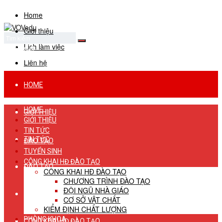
Home
Giới thiệu
Lịch làm việc
No Result
View All Result
Liên hệ
HOME
HOME
GIỚI THIỆU
GIỚI THIỆU
TIN TỨC
TIN TỨC
ĐÀO TẠO
TUYỂN SINH
CÔNG KHAI HĐ ĐÀO TẠO
ĐÀO TẠO
CÔNG KHAI HĐ ĐÀO TẠO
CHƯƠNG TRÌNH ĐÀO TẠO
ĐỘI NGŨ NHÀ GIÁO
TUYỂN SINH
CƠ SỞ VẬT CHẤT
KIỂM ĐỊNH CHẤT LƯỢNG
PHÒNG KHOA
CÔNG KHAI HĐ ĐÀO TẠO