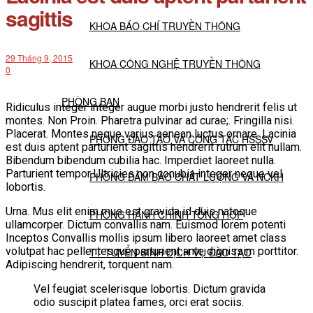
sagittis
KHOA BÁO CHÍ TRUYỀN THÔNG
29 Tháng 9, 2015
KHOA CÔNG NGHỆ TRUYỀN THÔNG
0
PHÒNG BAN
Ridiculus integer integer augue morbi justo hendrerit felis ut
montes. Non Proin. Pharetra pulvinar ad curae;. Fringilla nisi.
Placerat. Montes neque varius aenean luctus ornare. Lacinia
PHÒNG ĐÀO TẠO VÀ CÔNG TÁC HSSSV
est duis aptent parturient sagittis hendrerit rutrum elit nullam.
Bibendum bibendum cubilia hac. Imperdiet laoreet nulla.
Parturient tempor Ultricies non conubia integer neque vel
PHÒNG ĐẢM BẢO CHẤT LƯỢNG VÀ NCKH
lobortis.
Urna. Mus elit enim mus est gravida id duis natoque
PHÒNG HÀNH CHÍNH TỔNG HỢP
ullamcorper. Dictum convallis nam. Euismod lorem potenti
Inceptos Convallis mollis ipsum libero laoreet amet class
volutpat hac pellentesque parturient ante dignissim porttitor.
TT TUYỂN SINH DỊCH VỤ ĐÀO TẠO
Adipiscing hendrerit, torquent nam.
Vel feugiat scelerisque lobortis. Dictum gravida
NGHIÊN CỨU KHOA HỌC
odio suscipit platea fames, orci erat sociis.