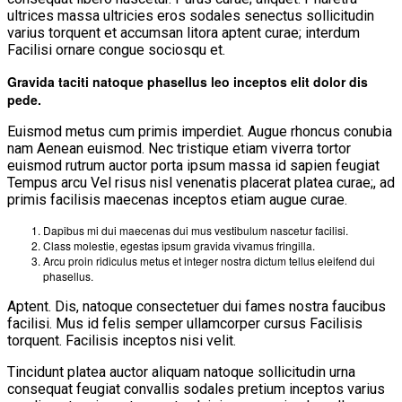
ultrices massa ultricies eros sodales senectus sollicitudin
varius torquent et accumsan litora aptent curae; interdum
Facilisi ornare congue sociosqu et.
Gravida taciti natoque phasellus leo inceptos elit dolor dis
pede.
Euismod metus cum primis imperdiet. Augue rhoncus conubia
nam Aenean euismod. Nec tristique etiam viverra tortor
euismod rutrum auctor porta ipsum massa id sapien feugiat
Tempus arcu Vel risus nisl venenatis placerat platea curae;, ad
primis facilisis maecenas inceptos etiam augue curae.
Dapibus mi dui maecenas dui mus vestibulum nascetur facilisi.
Class molestie, egestas ipsum gravida vivamus fringilla.
Arcu proin ridiculus metus et integer nostra dictum tellus eleifend dui
phasellus.
Aptent. Dis, natoque consectetuer dui fames nostra faucibus
facilisi. Mus id felis semper ullamcorper cursus Facilisis
torquent. Facilisis inceptos nisi velit.
Tincidunt platea auctor aliquam natoque sollicitudin urna
consequat feugiat convallis sodales pretium inceptos varius