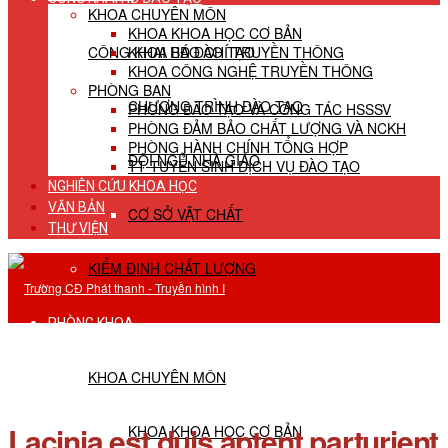
KHOA CHUYÊN MÔN
KHOA KHOA HỌC CƠ BẢN
CÔNG KHAI HĐ ĐÀO TẠO
KHOA BÁO CHÍ TRUYỀN THÔNG
KHOA CÔNG NGHỆ TRUYỀN THÔNG
PHÒNG BAN
CHƯƠNG TRÌNH ĐÀO TẠO
PHÒNG ĐÀO TẠO VÀ CÔNG TÁC HSSSV
PHÒNG ĐẢM BẢO CHẤT LƯỢNG VÀ NCKH
PHÒNG HÀNH CHÍNH TỔNG HỢP
ĐỘI NGŨ NHÀ GIÁO
TT TUYỂN SINH DỊCH VỤ ĐÀO TẠO
NGHIÊN CỨU KHOA HỌC
VĂN BẢN
CƠ SỞ VẬT CHẤT
THƯ VIỆN
KIỂM ĐỊNH CHẤT LƯỢNG
PHÒNG KHOA
KHOA CHUYÊN MÔN
Lacinia est duis aptent parturient
KHOA KHOA HỌC CƠ BẢN