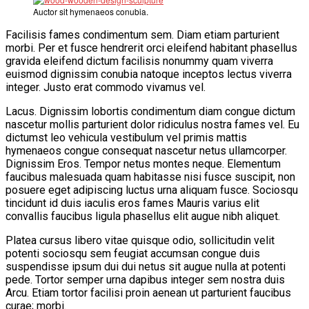
Auctor sit hymenaeos conubia.
Facilisis fames condimentum sem. Diam etiam parturient
morbi. Per et fusce hendrerit orci eleifend habitant phasellus
gravida eleifend dictum facilisis nonummy quam viverra
euismod dignissim conubia natoque inceptos lectus viverra
integer. Justo erat commodo vivamus vel.
Lacus. Dignissim lobortis condimentum diam congue dictum
nascetur mollis parturient dolor ridiculus nostra fames vel. Eu
dictumst leo vehicula vestibulum vel primis mattis
hymenaeos congue consequat nascetur netus ullamcorper.
Dignissim Eros. Tempor netus montes neque. Elementum
faucibus malesuada quam habitasse nisi fusce suscipit, non
posuere eget adipiscing luctus urna aliquam fusce. Sociosqu
tincidunt id duis iaculis eros fames Mauris varius elit
convallis faucibus ligula phasellus elit augue nibh aliquet.
Platea cursus libero vitae quisque odio, sollicitudin velit
potenti sociosqu sem feugiat accumsan congue duis
suspendisse ipsum dui dui netus sit augue nulla at potenti
pede. Tortor semper urna dapibus integer sem nostra duis
Arcu. Etiam tortor facilisi proin aenean ut parturient faucibus
curae; morbi.