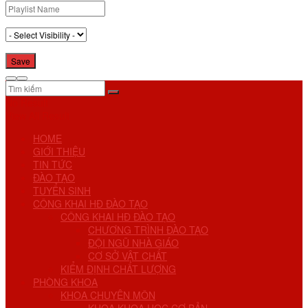
No Result
View All Result
HOME
GIỚI THIỆU
TIN TỨC
ĐÀO TẠO
TUYỂN SINH
CÔNG KHAI HĐ ĐÀO TẠO
CÔNG KHAI HĐ ĐÀO TẠO
CHƯƠNG TRÌNH ĐÀO TẠO
ĐỘI NGŨ NHÀ GIÁO
CƠ SỞ VẬT CHẤT
KIỂM ĐỊNH CHẤT LƯỢNG
PHÒNG KHOA
KHOA CHUYÊN MÔN