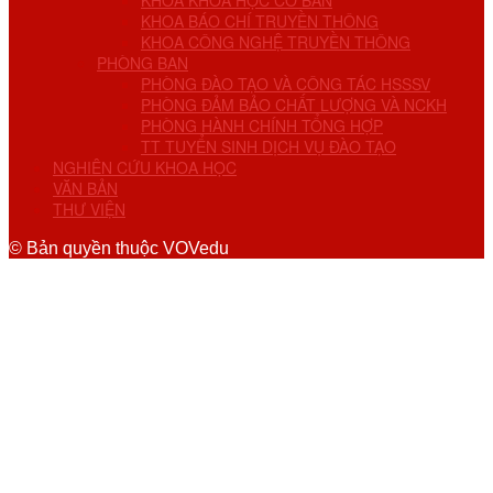
KHOA KHOA HỌC CƠ BẢN
KHOA BÁO CHÍ TRUYỀN THÔNG
KHOA CÔNG NGHỆ TRUYỀN THÔNG
PHÒNG BAN
PHÒNG ĐÀO TẠO VÀ CÔNG TÁC HSSSV
PHÒNG ĐẢM BẢO CHẤT LƯỢNG VÀ NCKH
PHÒNG HÀNH CHÍNH TỔNG HỢP
TT TUYỂN SINH DỊCH VỤ ĐÀO TẠO
NGHIÊN CỨU KHOA HỌC
VĂN BẢN
THƯ VIỆN
© Bản quyền thuộc VOVedu