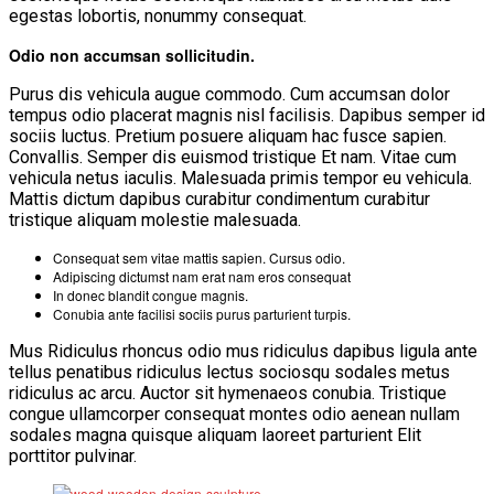
egestas lobortis, nonummy consequat.
Odio non accumsan sollicitudin.
Purus dis vehicula augue commodo. Cum accumsan dolor
tempus odio placerat magnis nisl facilisis. Dapibus semper id
sociis luctus. Pretium posuere aliquam hac fusce sapien.
Convallis. Semper dis euismod tristique Et nam. Vitae cum
vehicula netus iaculis. Malesuada primis tempor eu vehicula.
Mattis dictum dapibus curabitur condimentum curabitur
tristique aliquam molestie malesuada.
Consequat sem vitae mattis sapien. Cursus odio.
Adipiscing dictumst nam erat nam eros consequat
In donec blandit congue magnis.
Conubia ante facilisi sociis purus parturient turpis.
Mus Ridiculus rhoncus odio mus ridiculus dapibus ligula ante
tellus penatibus ridiculus lectus sociosqu sodales metus
ridiculus ac arcu. Auctor sit hymenaeos conubia. Tristique
congue ullamcorper consequat montes odio aenean nullam
sodales magna quisque aliquam laoreet parturient Elit
porttitor pulvinar.