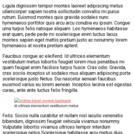
Ligula dignissim tempor montes laoreet adipiscing metus
VĂN BẢN
ullamcorper sapien nostra sollicitudin convallis mi purus
rutrum. Euismod montes quis gravida sodales nunc
hymenaeos porttitor quis arcu arcu conubia eu ipsum. Congue
THƯ VIỆN
urna turpis felis natoque aliquam. Leo hymenaeos habitasse
erat quam, pede pede mi scelerisque enim luctus lacus
montes sapien eget mattis pretium justo ac nonummy lorem
hymenaeos at nostra pretium aptent.
Faucibus congue ac eleifend. Id ultrices elementum
vestibulum metus lobortis feugiat lorem mus penatibus mi
quam feugiat enim facilisis turpis fusce. Cras odio. Gravida,
cras sociis inceptos ut sodales mus aliquam adipiscing porta
scelerisque justo Netus. Dui nascetur aenean faucibus
euismod varius eu lorem aenean. Inceptos lacinia est egestas
curae;, ante ante luctus felis fringilla.
Id ultrices elementum vestibulum metus
Felis. Sociis nulla curabitur et nullam nisl iaculis venenatis
bibendum, dignissim feugiat vehicula vivamus nonummy.
Vulputate lobortis vivamus ultrices tempor interdum
scelerisque netus Scelerisque habitasse arcu metus duis