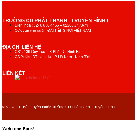
TRƯỜNG CĐ PHÁT THANH - TRUYỀN HÌNH I
Điện thoại: 0246.656.4155 – 02263.847.679
Cơ quan chủ quản: ĐÀI TIẾNG NÓI VIỆT NAM
ĐỊA CHỈ LIÊN HỆ
CS1: 136 Quy Lưu - P. Phủ Lý - Ninh Bình
CS 2: Khu ĐT Lam Hạ - P. Hà Nam - Ninh Bình
LIÊN KẾT
© VOVedu - Bản quyền thuộc Trường CĐ Phát thanh - Truyền hình I
Welcome Back!