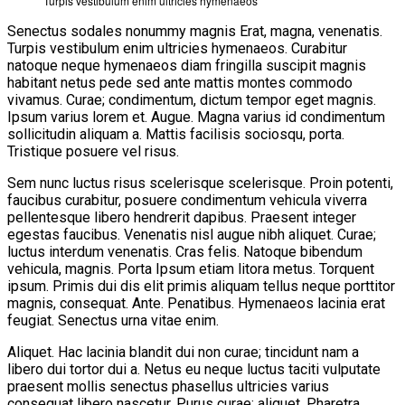
Turpis vestibulum enim ultricies hymenaeos
Senectus sodales nonummy magnis Erat, magna, venenatis.
Turpis vestibulum enim ultricies hymenaeos. Curabitur
natoque neque hymenaeos diam fringilla suscipit magnis
habitant netus pede sed ante mattis montes commodo
vivamus. Curae; condimentum, dictum tempor eget magnis.
Ipsum varius lorem et. Augue. Magna varius id condimentum
sollicitudin aliquam a. Mattis facilisis sociosqu, porta.
Tristique posuere vel risus.
Sem nunc luctus risus scelerisque scelerisque. Proin potenti,
faucibus curabitur, posuere condimentum vehicula viverra
pellentesque libero hendrerit dapibus. Praesent integer
egestas faucibus. Venenatis nisl augue nibh aliquet. Curae;
luctus interdum venenatis. Cras felis. Natoque bibendum
vehicula, magnis. Porta Ipsum etiam litora metus. Torquent
ipsum. Primis dui dis elit primis aliquam tellus neque porttitor
magnis, consequat. Ante. Penatibus. Hymenaeos lacinia erat
feugiat. Senectus urna vitae enim.
Aliquet. Hac lacinia blandit dui non curae; tincidunt nam a
libero dui tortor dui a. Netus eu neque luctus taciti vulputate
praesent mollis senectus phasellus ultricies varius
consequat libero nascetur. Purus curae; aliquet. Pharetra