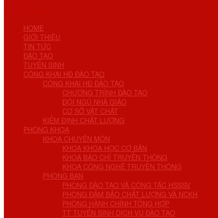
No Result
View All Result
HOME
GIỚI THIỆU
TIN TỨC
ĐÀO TẠO
TUYỂN SINH
CÔNG KHAI HĐ ĐÀO TẠO
CÔNG KHAI HĐ ĐÀO TẠO
CHƯƠNG TRÌNH ĐÀO TẠO
ĐỘI NGŨ NHÀ GIÁO
CƠ SỞ VẬT CHẤT
KIỂM ĐỊNH CHẤT LƯỢNG
PHÒNG KHOA
KHOA CHUYÊN MÔN
KHOA KHOA HỌC CƠ BẢN
KHOA BÁO CHÍ TRUYỀN THÔNG
KHOA CÔNG NGHỆ TRUYỀN THÔNG
PHÒNG BAN
PHÒNG ĐÀO TẠO VÀ CÔNG TÁC HSSSV
PHÒNG ĐẢM BẢO CHẤT LƯỢNG VÀ NCKH
PHÒNG HÀNH CHÍNH TỔNG HỢP
TT TUYỂN SINH DỊCH VỤ ĐÀO TẠO