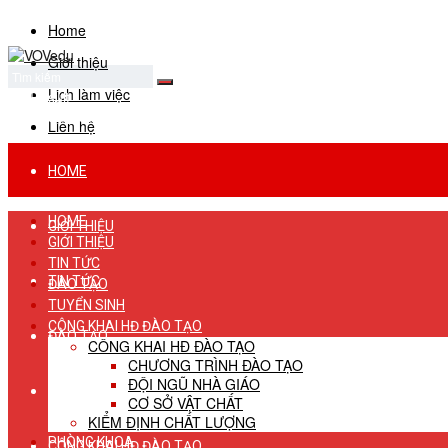
Home
Giới thiệu
Lịch làm việc
No Result
View All Result
Liên hệ
HOME
HOME
GIỚI THIỆU
GIỚI THIỆU
TIN TỨC
TIN TỨC
ĐÀO TẠO
TUYỂN SINH
CÔNG KHAI HĐ ĐÀO TẠO
ĐÀO TẠO
CÔNG KHAI HĐ ĐÀO TẠO
CHƯƠNG TRÌNH ĐÀO TẠO
ĐỘI NGŨ NHÀ GIÁO
TUYỂN SINH
CƠ SỞ VẬT CHẤT
KIỂM ĐỊNH CHẤT LƯỢNG
PHÒNG KHOA
CÔNG KHAI HĐ ĐÀO TẠO