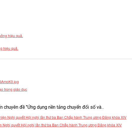
g hiệu quả.
ạo trong giáo dục
 chuyên đề "Ứng dụng nền tảng chuyển đổi số và...
 hiện Nghị quyết Hội nghị lần thứ ba Ban Chấp hành Trung ương Đảng khóa XIV