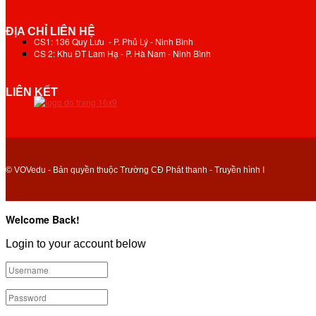
ĐỊA CHỈ LIÊN HỆ
CS1: 136 Quy Lưu - P. Phủ Lý - Ninh Bình
CS 2: Khu ĐT Lam Hạ - P. Hà Nam - Ninh Bình
LIÊN KẾT
© VOVedu - Bản quyền thuộc Trường CĐ Phát thanh - Truyền hình I
Welcome Back!
Login to your account below