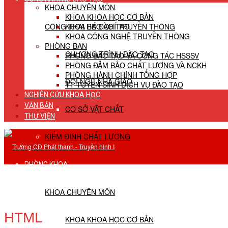
KHOA CHUYÊN MÔN
KHOA KHOA HỌC CƠ BẢN
CÔNG KHAI HĐ ĐÀO TẠO
KHOA BÁO CHÍ TRUYỀN THÔNG
KHOA CÔNG NGHỆ TRUYỀN THÔNG
PHÒNG BAN
CHƯƠNG TRÌNH ĐÀO TẠO
PHÒNG ĐÀO TẠO VÀ CÔNG TÁC HSSSV
PHÒNG ĐẢM BẢO CHẤT LƯỢNG VÀ NCKH
PHÒNG HÀNH CHÍNH TỔNG HỢP
ĐỘI NGŨ NHÀ GIÁO
TT TUYỂN SINH DỊCH VỤ ĐÀO TẠO
NGHIÊN CỨU KHOA HỌC
VĂN BẢN
CƠ SỞ VẬT CHẤT
THƯ VIỆN
KIỂM ĐỊNH CHẤT LƯỢNG
PHÒNG KHOA
KHOA CHUYÊN MÔN
HTML
KHOA KHOA HỌC CƠ BẢN