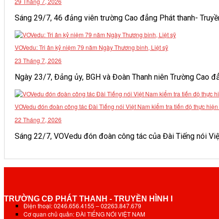
29 Tháng 7, 2026
VĂN BẢN
Sáng 29/7, 46 đảng viên trường Cao đẳng Phát thanh- Truyền h
THƯ VIỆN
VOVedu: Tri ân kỷ niệm 79 năm Ngày Thương binh, Liệt sỹ
23 Tháng 7, 2026
Ngày 23/7, Đảng ủy, BGH và Đoàn Thanh niên Trường Cao đẳng 
VOVedu đón đoàn công tác Đài Tiếng nói Việt Nam kiểm tra tiến độ thực hiệ
22 Tháng 7, 2026
Sáng 22/7, VOVedu đón đoàn công tác của Đài Tiếng nói Việt 
TRƯỜNG CĐ PHÁT THANH - TRUYỀN HÌNH I
Điện thoại: 0246.656.4155 – 02263.847.679
Cơ quan chủ quản: ĐÀI TIẾNG NÓI VIỆT NAM