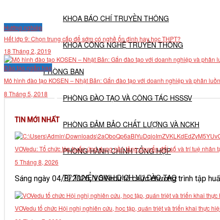
KHOA BÁO CHÍ TRUYỀN THÔNG
Hướng nghiệp
Hết lớp 9: Chọn trung cấp để sớm có nghề ổn định hay học THPT?
KHOA CÔNG NGHỆ TRUYỀN THÔNG
18 Tháng 2, 2019
Đào tạo ngắn hạn
PHÒNG BAN
Mô hình đào tạo KOSEN – Nhật Bản: Gắn đào tạo với doanh nghiệp và phân luồn
8 Tháng 5, 2018
PHÒNG ĐÀO TẠO VÀ CÔNG TÁC HSSSV
TIN MỚI NHẤT
PHÒNG ĐẢM BẢO CHẤT LƯỢNG VÀ NCKH
VOVedu: Tổ chức tập huấn ứng dụng nền tảng chuyển đổi số và trí tuệ nhân t
PHÒNG HÀNH CHÍNH TỔNG HỢP
5 Tháng 8, 2026
TT TUYỂN SINH DỊCH VỤ ĐÀO TẠO
Sáng ngày 04/8/2026, VOVedu tổ chức chương trình tập huấn
NGHIÊN CỨU KHOA HỌC
VOVedu tổ chức Hội nghị nghiên cứu, học tập, quán triệt và triển khai thực