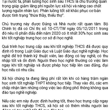
Tại nước ta, phân luồng học sinh sau THCS là chủ trương quan
trọng giúp giảm lãng phí nguồn lực xã hội và nâng cao chất
lượng nguồn nhân lực. Phân luồng tốt sẽ khắc phục cơ bản
được tình trạng “thừa thầy, thiếu thợ”.
Chủ trương này được Đảng và Nhà nước rất quan tâm. Bộ
Chính trị đã có Chỉ thị số 10-CT/TW ngày 05/12/2011 trong
đó nêu rõ phấn đấu đến năm 2020 có ít nhất 30% học sinh sau
khi tốt nghiệp trung học cơ sở đi học nghề.
Quá trình học trung cấp sau khi tốt nghiệp THCS đã được quy
định rõ trong Luật Giáo dục và Luật Giáo dục nghề nghiệp. Học
nghề để trở thành kỹ thuật viên, lao động có tay nghề, có thu
nhập tốt và ổn định. Người theo học nghề thường có việc làm
ngay khi tốt nghiệp và được phép học tiếp lên cao đẳng, đại
học nếu có nhu cầu.
Xã hội chúng ta đang lãng phí rất lớn khi có hàng trăm ngàn
học sinh tốt nghiệp THPT không học tiếp. Thay vào đó, các em
chấp nhận làm những công việc lao động phổ thông không qua
đào tạo nghề nghiệp.
Nếu các em này được định hướng tốt, theo học trung cấp ngay
sau khi tốt nghiệp THCS, xã hội sẽ có thêm nhiều người lao