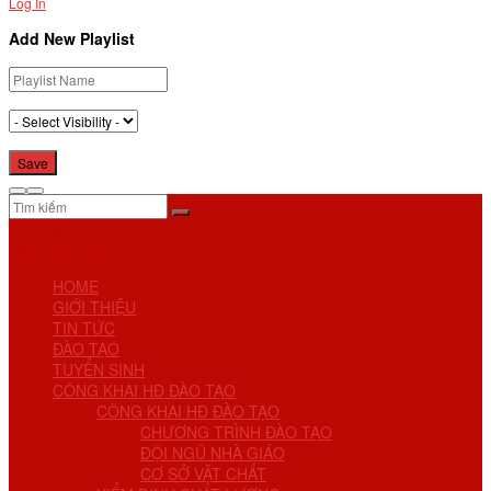
Log In
Add New Playlist
No Result
View All Result
HOME
GIỚI THIỆU
TIN TỨC
ĐÀO TẠO
TUYỂN SINH
CÔNG KHAI HĐ ĐÀO TẠO
CÔNG KHAI HĐ ĐÀO TẠO
CHƯƠNG TRÌNH ĐÀO TẠO
ĐỘI NGŨ NHÀ GIÁO
CƠ SỞ VẬT CHẤT