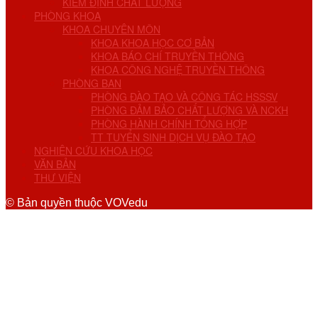
KIỂM ĐỊNH CHẤT LƯỢNG
PHÒNG KHOA
KHOA CHUYÊN MÔN
KHOA KHOA HỌC CƠ BẢN
KHOA BÁO CHÍ TRUYỀN THÔNG
KHOA CÔNG NGHỆ TRUYỀN THÔNG
PHÒNG BAN
PHÒNG ĐÀO TẠO VÀ CÔNG TÁC HSSSV
PHÒNG ĐẢM BẢO CHẤT LƯỢNG VÀ NCKH
PHÒNG HÀNH CHÍNH TỔNG HỢP
TT TUYỂN SINH DỊCH VỤ ĐÀO TẠO
NGHIÊN CỨU KHOA HỌC
VĂN BẢN
THƯ VIỆN
© Bản quyền thuộc VOVedu