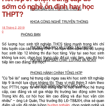
sớm có nghề ổn định hay học
KHOA BÁO CHÍ TRUYỀN THÔNG
THPT?
KHOA CÔNG NGHỆ TRUYỀN THÔNG
18 Tháng 2, 2019
0
PHÒNG BAN
Số lượng học sinh tốt nghiệp THCS tăng mạnh trong khi chỉ
PHÒNG ĐÀO TẠO VÀ CÔNG TÁC HSSSV
tiêu tuyển của các trường THPT có hạn. Bên cạnh đó, số lượng
học sinh lớp 12 không thi đại học tăng. Vậy tại sao học sinh
không lựa sức, chọn học trung cấp để có việc làm, sau đó học
PHÒNG ĐẢM BẢO CHẤT LƯỢNG VÀ NCKH
tiếp lên cao đẳng, đại học?
PHÒNG HÀNH CHÍNH TỔNG HỢP
“Cú “bẻ lái” sang hệ trung cấp ngay sau khi học sinh tốt nghiệp
lớp 9 là một lựa chọn không tồi. Thay vì mất thêm 3 năm theo
TT TUYỂN SINH DỊCH VỤ ĐÀO TẠO
học PTTH, ngay từ khi học xong lớp 9, học sinh học hệ trung
cấp, cao đẳng và sẽ gia nhập thị trường lao động sớm hơn.
Trong khi đó, cơ hội học lên cao đẳng và đại học vẫn còn
NGHIÊN CỨU KHOA HỌC
nhiều” – ông Lê Quân, Thứ trưởng Bộ LĐ-TB&XH, chia sẻ quan
điểm về vấn đề phân luồng
hướng nghiệp
, chọn ngành nghề và