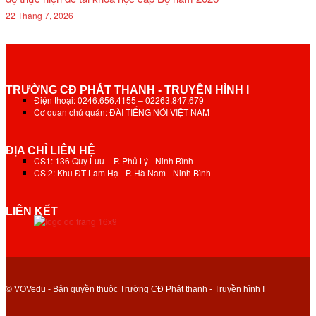
22 Tháng 7, 2026
TRƯỜNG CĐ PHÁT THANH - TRUYỀN HÌNH I
Điện thoại: 0246.656.4155 – 02263.847.679
Cơ quan chủ quản: ĐÀI TIẾNG NÓI VIỆT NAM
ĐỊA CHỈ LIÊN HỆ
CS1: 136 Quy Lưu - P. Phủ Lý - Ninh Bình
CS 2: Khu ĐT Lam Hạ - P. Hà Nam - Ninh Bình
LIÊN KẾT
© VOVedu - Bản quyền thuộc Trường CĐ Phát thanh - Truyền hình I