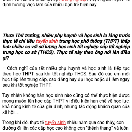
định hướng việc làm của nhiều bạn trẻ hiện nay.
VĂN BẢN
THƯ VIỆN
Thưa Thứ trưởng, nhiều phụ huynh và học sinh lo lắng trước
thực tế chỉ tiêu
tuyển sinh
trung học phổ thông (THPT) thấp
hơn nhiều so với số lượng học sinh tốt nghiệp sắp tốt nghiệp
trung học cơ sở (THCS). Thực tế này theo ông nói lên điều
gì?
– Cách nghĩ của rất nhiều phụ huynh và học sinh là tiếp tục
theo học THPT sau khi tốt nghiệp THCS. Sau đó các em mới
học tiếp lên trung cấp, cao đẳng hay đại học hoặc đi làm ngay
sau khi tốt nghiệp THPT.
Tuy nhiên không hẳn học sinh nào cũng có thể thực hiện được
mong muốn lên học cấp THPT vì điều kiện hạn chế về học lực,
khả năng kinh tế của gia đình, những tác động khách quan của
xã hội …
Trong khi đó, thực tế
tuyển sinh
nhiều năm qua cho thấy, con
đường đi lên các cấp học cao không còn “thênh thang” và luôn