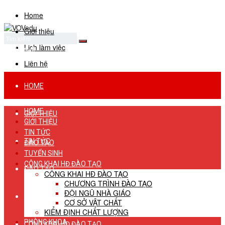
Home
Giới thiệu
Lịch làm việc
No Result
View All Result
Liên hệ
HOME
HOME
GIỚI THIỆU
GIỚI THIỆU
TIN TỨC
TIN TỨC
ĐÀO TẠO
TUYỂN SINH
CÔNG KHAI HĐ ĐÀO TẠO
ĐÀO TẠO
CÔNG KHAI HĐ ĐÀO TẠO
CHƯƠNG TRÌNH ĐÀO TẠO
ĐỘI NGŨ NHÀ GIÁO
TUYỂN SINH
CƠ SỞ VẬT CHẤT
KIỂM ĐỊNH CHẤT LƯỢNG
PHÒNG KHOA
CÔNG KHAI HĐ ĐÀO TẠO