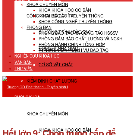
KHOA CHUYÊN MÔN
KHOA KHOA HỌC CƠ BẢN
CÔNG KHAI HĐ ĐÀO TẠO
KHOA BÁO CHÍ TRUYỀN THÔNG
KHOA CÔNG NGHỆ TRUYỀN THÔNG
PHÒNG BAN
CHƯƠNG TRÌNH ĐÀO TẠO
PHÒNG ĐÀO TẠO VÀ CÔNG TÁC HSSSV
PHÒNG ĐẢM BẢO CHẤT LƯỢNG VÀ NCKH
PHÒNG HÀNH CHÍNH TỔNG HỢP
ĐỘI NGŨ NHÀ GIÁO
TT TUYỂN SINH DỊCH VỤ ĐÀO TẠO
NGHIÊN CỨU KHOA HỌC
VĂN BẢN
CƠ SỞ VẬT CHẤT
THƯ VIỆN
KIỂM ĐỊNH CHẤT LƯỢNG
PHÒNG KHOA
KHOA CHUYÊN MÔN
Hết lớp 9: Chọn trung cấp để
KHOA KHOA HỌC CƠ BẢN