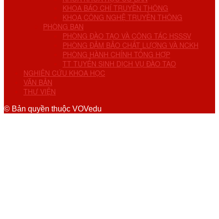
KHOA BÁO CHÍ TRUYỀN THÔNG
KHOA CÔNG NGHỆ TRUYỀN THÔNG
PHÒNG BAN
PHÒNG ĐÀO TẠO VÀ CÔNG TÁC HSSSV
PHÒNG ĐẢM BẢO CHẤT LƯỢNG VÀ NCKH
PHÒNG HÀNH CHÍNH TỔNG HỢP
TT TUYỂN SINH DỊCH VỤ ĐÀO TẠO
NGHIÊN CỨU KHOA HỌC
VĂN BẢN
THƯ VIỆN
© Bản quyền thuộc VOVedu