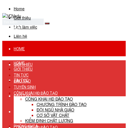
Home
Giới thiệu
Lịch làm việc
No Result
View All Result
Liên hệ
HOME
HOME
GIỚI THIỆU
GIỚI THIỆU
TIN TỨC
TIN TỨC
ĐÀO TẠO
TUYỂN SINH
CÔNG KHAI HĐ ĐÀO TẠO
ĐÀO TẠO
CÔNG KHAI HĐ ĐÀO TẠO
CHƯƠNG TRÌNH ĐÀO TẠO
ĐỘI NGŨ NHÀ GIÁO
TUYỂN SINH
CƠ SỞ VẬT CHẤT
KIỂM ĐỊNH CHẤT LƯỢNG
PHÒNG KHOA
CÔNG KHAI HĐ ĐÀO TẠO