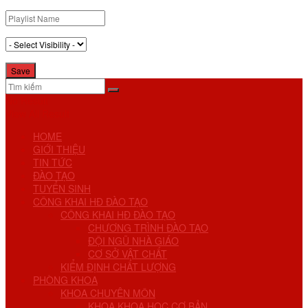
No Result
View All Result
HOME
GIỚI THIỆU
TIN TỨC
ĐÀO TẠO
TUYỂN SINH
CÔNG KHAI HĐ ĐÀO TẠO
CÔNG KHAI HĐ ĐÀO TẠO
CHƯƠNG TRÌNH ĐÀO TẠO
ĐỘI NGŨ NHÀ GIÁO
CƠ SỞ VẬT CHẤT
KIỂM ĐỊNH CHẤT LƯỢNG
PHÒNG KHOA
KHOA CHUYÊN MÔN
KHOA KHOA HỌC CƠ BẢN