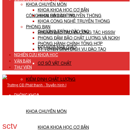
KHOA CHUYÊN MÔN
KHOA KHOA HỌC CƠ BẢN
CÔNG KHAI HĐ ĐÀO TẠO
KHOA BÁO CHÍ TRUYỀN THÔNG
KHOA CÔNG NGHỆ TRUYỀN THÔNG
PHÒNG BAN
CHƯƠNG TRÌNH ĐÀO TẠO
PHÒNG ĐÀO TẠO VÀ CÔNG TÁC HSSSV
PHÒNG ĐẢM BẢO CHẤT LƯỢNG VÀ NCKH
PHÒNG HÀNH CHÍNH TỔNG HỢP
ĐỘI NGŨ NHÀ GIÁO
TT TUYỂN SINH DỊCH VỤ ĐÀO TẠO
NGHIÊN CỨU KHOA HỌC
VĂN BẢN
CƠ SỞ VẬT CHẤT
THƯ VIỆN
KIỂM ĐỊNH CHẤT LƯỢNG
PHÒNG KHOA
KHOA CHUYÊN MÔN
sctv
KHOA KHOA HỌC CƠ BẢN