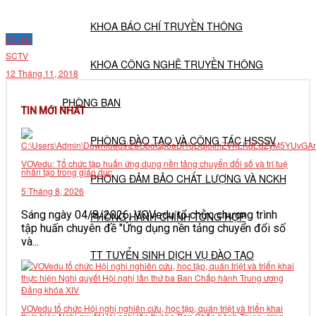
KHOA BÁO CHÍ TRUYỀN THÔNG
Đối tác
SCTV
KHOA CÔNG NGHỆ TRUYỀN THÔNG
12 Tháng 11, 2018
PHÒNG BAN
TIN MỚI NHẤT
PHÒNG ĐÀO TẠO VÀ CÔNG TÁC HSSSV
VOVedu: Tổ chức tập huấn ứng dụng nền tảng chuyển đổi số và trí tuệ
nhân tạo trong giáo dục
PHÒNG ĐẢM BẢO CHẤT LƯỢNG VÀ NCKH
5 Tháng 8, 2026
Sáng ngày 04/8/2026, VOVedu tổ chức chương trình
PHÒNG HÀNH CHÍNH TỔNG HỢP
tập huấn chuyên đề "Ứng dụng nền tảng chuyển đổi số
và...
TT TUYỂN SINH DỊCH VỤ ĐÀO TẠO
NGHIÊN CỨU KHOA HỌC
VOVedu tổ chức Hội nghị nghiên cứu, học tập, quán triệt và triển khai