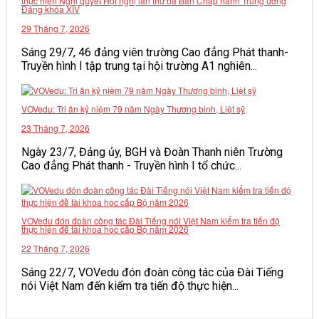
thực hiện Nghị quyết Hội nghị lần thứ ba Ban Chấp hành Trung ương
Đảng khóa XIV
VĂN BẢN
29 Tháng 7, 2026
Sáng 29/7, 46 đảng viên trường Cao đẳng Phát thanh-
THƯ VIỆN
Truyền hình I tập trung tại hội trường A1 nghiên...
VOVedu: Tri ân kỷ niệm 79 năm Ngày Thương binh, Liệt sỹ
23 Tháng 7, 2026
Ngày 23/7, Đảng ủy, BGH và Đoàn Thanh niên Trường
Cao đẳng Phát thanh - Truyền hình I tổ chức...
VOVedu đón đoàn công tác Đài Tiếng nói Việt Nam kiểm tra tiến độ
thực hiện đề tài khoa học cấp Bộ năm 2026
22 Tháng 7, 2026
Sáng 22/7, VOVedu đón đoàn công tác của Đài Tiếng
nói Việt Nam đến kiểm tra tiến độ thực hiện...