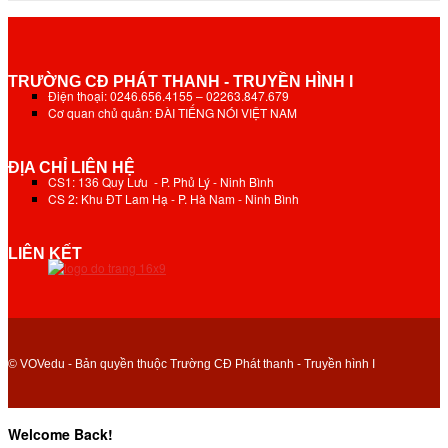
TRƯỜNG CĐ PHÁT THANH - TRUYỀN HÌNH I
Điện thoại: 0246.656.4155 – 02263.847.679
Cơ quan chủ quản: ĐÀI TIẾNG NÓI VIỆT NAM
ĐỊA CHỈ LIÊN HỆ
CS1: 136 Quy Lưu - P. Phủ Lý - Ninh Bình
CS 2: Khu ĐT Lam Hạ - P. Hà Nam - Ninh Bình
LIÊN KẾT
© VOVedu - Bản quyền thuộc Trường CĐ Phát thanh - Truyền hình I
Welcome Back!