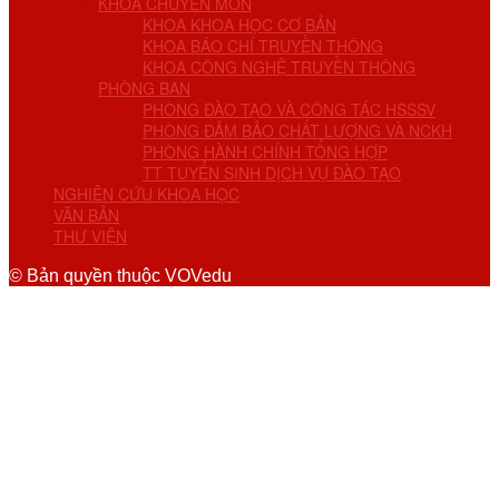
KHOA CHUYÊN MÔN
KHOA KHOA HỌC CƠ BẢN
KHOA BÁO CHÍ TRUYỀN THÔNG
KHOA CÔNG NGHỆ TRUYỀN THÔNG
PHÒNG BAN
PHÒNG ĐÀO TẠO VÀ CÔNG TÁC HSSSV
PHÒNG ĐẢM BẢO CHẤT LƯỢNG VÀ NCKH
PHÒNG HÀNH CHÍNH TỔNG HỢP
TT TUYỂN SINH DỊCH VỤ ĐÀO TẠO
NGHIÊN CỨU KHOA HỌC
VĂN BẢN
THƯ VIỆN
© Bản quyền thuộc VOVedu