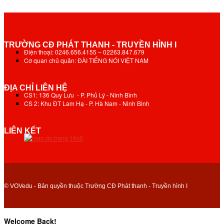
TRƯỜNG CĐ PHÁT THANH - TRUYỀN HÌNH I
Điện thoại: 0246.656.4155 – 02263.847.679
Cơ quan chủ quản: ĐÀI TIẾNG NÓI VIỆT NAM
ĐỊA CHỈ LIÊN HỆ
CS1: 136 Quy Lưu - P. Phủ Lý - Ninh Bình
CS 2: Khu ĐT Lam Hạ - P. Hà Nam - Ninh Bình
LIÊN KẾT
© VOVedu - Bản quyền thuộc Trường CĐ Phát thanh - Truyền hình I
Welcome Back!