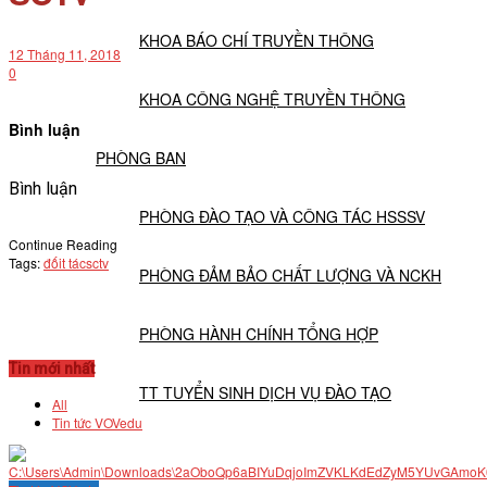
KHOA BÁO CHÍ TRUYỀN THÔNG
12 Tháng 11, 2018
0
KHOA CÔNG NGHỆ TRUYỀN THÔNG
Bình luận
PHÒNG BAN
Bình luận
PHÒNG ĐÀO TẠO VÀ CÔNG TÁC HSSSV
Continue Reading
Tags:
đốit tác
sctv
PHÒNG ĐẢM BẢO CHẤT LƯỢNG VÀ NCKH
PHÒNG HÀNH CHÍNH TỔNG HỢP
Tin mới nhất
TT TUYỂN SINH DỊCH VỤ ĐÀO TẠO
All
Tin tức VOVedu
NGHIÊN CỨU KHOA HỌC