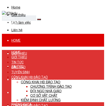
Home
Giới thiệu
Lịch làm việc
No Result
View All Result
Liên hệ
HOME
HOME
GIỚI THIỆU
GIỚI THIỆU
TIN TỨC
TIN TỨC
ĐÀO TẠO
TUYỂN SINH
CÔNG KHAI HĐ ĐÀO TẠO
ĐÀO TẠO
CÔNG KHAI HĐ ĐÀO TẠO
CHƯƠNG TRÌNH ĐÀO TẠO
ĐỘI NGŨ NHÀ GIÁO
TUYỂN SINH
CƠ SỞ VẬT CHẤT
KIỂM ĐỊNH CHẤT LƯỢNG
PHÒNG KHOA
CÔNG KHAI HĐ ĐÀO TẠO