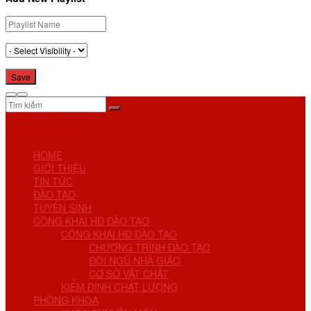
No Result
View All Result
HOME
GIỚI THIỆU
TIN TỨC
ĐÀO TẠO
TUYỂN SINH
CÔNG KHAI HĐ ĐÀO TẠO
CÔNG KHAI HĐ ĐÀO TẠO
CHƯƠNG TRÌNH ĐÀO TẠO
ĐỘI NGŨ NHÀ GIÁO
CƠ SỞ VẬT CHẤT
KIỂM ĐỊNH CHẤT LƯỢNG
PHÒNG KHOA