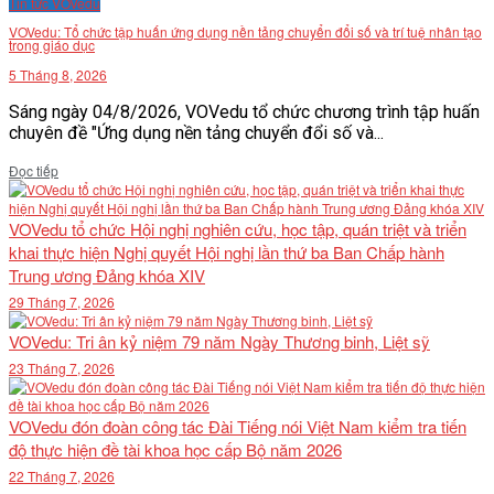
Tin tức VOVedu
VĂN BẢN
VOVedu: Tổ chức tập huấn ứng dụng nền tảng chuyển đổi số và trí tuệ nhân tạo
trong giáo dục
5 Tháng 8, 2026
THƯ VIỆN
Sáng ngày 04/8/2026, VOVedu tổ chức chương trình tập huấn
chuyên đề "Ứng dụng nền tảng chuyển đổi số và...
Details
Đọc tiếp
VOVedu tổ chức Hội nghị nghiên cứu, học tập, quán triệt và triển
khai thực hiện Nghị quyết Hội nghị lần thứ ba Ban Chấp hành
Trung ương Đảng khóa XIV
29 Tháng 7, 2026
VOVedu: Tri ân kỷ niệm 79 năm Ngày Thương binh, Liệt sỹ
23 Tháng 7, 2026
VOVedu đón đoàn công tác Đài Tiếng nói Việt Nam kiểm tra tiến
độ thực hiện đề tài khoa học cấp Bộ năm 2026
22 Tháng 7, 2026