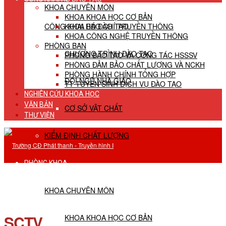
KHOA CHUYÊN MÔN
KHOA KHOA HỌC CƠ BẢN
CÔNG KHAI HĐ ĐÀO TẠO
KHOA BÁO CHÍ TRUYỀN THÔNG
KHOA CÔNG NGHỆ TRUYỀN THÔNG
PHÒNG BAN
CHƯƠNG TRÌNH ĐÀO TẠO
PHÒNG ĐÀO TẠO VÀ CÔNG TÁC HSSSV
PHÒNG ĐẢM BẢO CHẤT LƯỢNG VÀ NCKH
PHÒNG HÀNH CHÍNH TỔNG HỢP
ĐỘI NGŨ NHÀ GIÁO
TT TUYỂN SINH DỊCH VỤ ĐÀO TẠO
NGHIÊN CỨU KHOA HỌC
VĂN BẢN
CƠ SỞ VẬT CHẤT
THƯ VIỆN
KIỂM ĐỊNH CHẤT LƯỢNG
PHÒNG KHOA
KHOA CHUYÊN MÔN
SCTV
KHOA KHOA HỌC CƠ BẢN