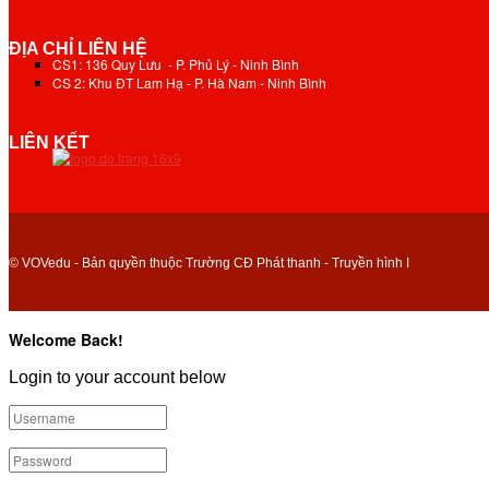
ĐỊA CHỈ LIÊN HỆ
CS1: 136 Quy Lưu - P. Phủ Lý - Ninh Bình
CS 2: Khu ĐT Lam Hạ - P. Hà Nam - Ninh Bình
LIÊN KẾT
© VOVedu - Bản quyền thuộc Trường CĐ Phát thanh - Truyền hình I
Welcome Back!
Login to your account below