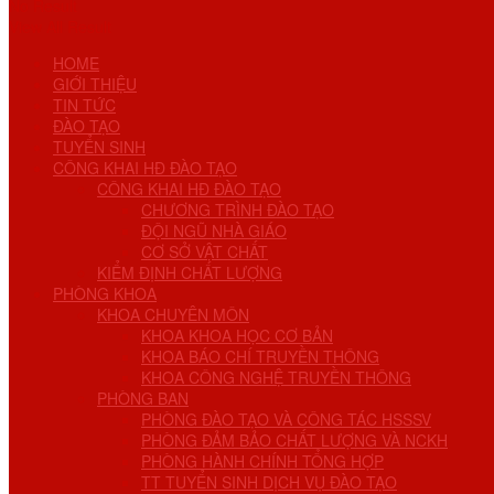
No Result
View All Result
HOME
GIỚI THIỆU
TIN TỨC
ĐÀO TẠO
TUYỂN SINH
CÔNG KHAI HĐ ĐÀO TẠO
CÔNG KHAI HĐ ĐÀO TẠO
CHƯƠNG TRÌNH ĐÀO TẠO
ĐỘI NGŨ NHÀ GIÁO
CƠ SỞ VẬT CHẤT
KIỂM ĐỊNH CHẤT LƯỢNG
PHÒNG KHOA
KHOA CHUYÊN MÔN
KHOA KHOA HỌC CƠ BẢN
KHOA BÁO CHÍ TRUYỀN THÔNG
KHOA CÔNG NGHỆ TRUYỀN THÔNG
PHÒNG BAN
PHÒNG ĐÀO TẠO VÀ CÔNG TÁC HSSSV
PHÒNG ĐẢM BẢO CHẤT LƯỢNG VÀ NCKH
PHÒNG HÀNH CHÍNH TỔNG HỢP
TT TUYỂN SINH DỊCH VỤ ĐÀO TẠO