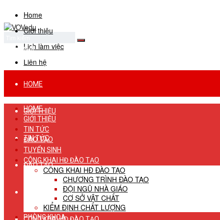
Home
Giới thiệu
Lịch làm việc
No Result
View All Result
Liên hệ
HOME
HOME
GIỚI THIỆU
GIỚI THIỆU
TIN TỨC
TIN TỨC
ĐÀO TẠO
TUYỂN SINH
CÔNG KHAI HĐ ĐÀO TẠO
ĐÀO TẠO
CÔNG KHAI HĐ ĐÀO TẠO
CHƯƠNG TRÌNH ĐÀO TẠO
ĐỘI NGŨ NHÀ GIÁO
TUYỂN SINH
CƠ SỞ VẬT CHẤT
KIỂM ĐỊNH CHẤT LƯỢNG
PHÒNG KHOA
CÔNG KHAI HĐ ĐÀO TẠO