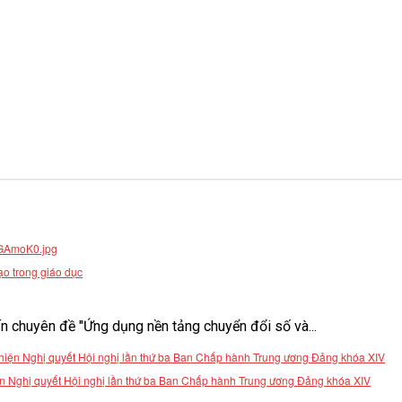
ạo trong giáo dục
 chuyên đề "Ứng dụng nền tảng chuyển đổi số và...
 hiện Nghị quyết Hội nghị lần thứ ba Ban Chấp hành Trung ương Đảng khóa XIV