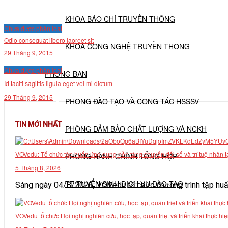
KHOA BÁO CHÍ TRUYỀN THÔNG
Chưa được phân loại
Odio consequat libero laoreet sit
KHOA CÔNG NGHỆ TRUYỀN THÔNG
29 Tháng 9, 2015
Chưa được phân loại
PHÒNG BAN
Id taciti sagittis ligula eget vel mi dictum
29 Tháng 9, 2015
PHÒNG ĐÀO TẠO VÀ CÔNG TÁC HSSSV
TIN MỚI NHẤT
PHÒNG ĐẢM BẢO CHẤT LƯỢNG VÀ NCKH
VOVedu: Tổ chức tập huấn ứng dụng nền tảng chuyển đổi số và trí tuệ nhân t
PHÒNG HÀNH CHÍNH TỔNG HỢP
5 Tháng 8, 2026
TT TUYỂN SINH DỊCH VỤ ĐÀO TẠO
Sáng ngày 04/8/2026, VOVedu tổ chức chương trình tập huấn
NGHIÊN CỨU KHOA HỌC
VOVedu tổ chức Hội nghị nghiên cứu, học tập, quán triệt và triển khai thực