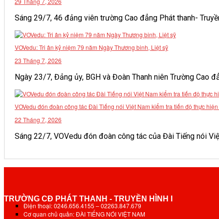
29 Tháng 7, 2026
VĂN BẢN
Sáng 29/7, 46 đảng viên trường Cao đẳng Phát thanh- Truyền h
THƯ VIỆN
VOVedu: Tri ân kỷ niệm 79 năm Ngày Thương binh, Liệt sỹ
23 Tháng 7, 2026
Ngày 23/7, Đảng ủy, BGH và Đoàn Thanh niên Trường Cao đẳng 
VOVedu đón đoàn công tác Đài Tiếng nói Việt Nam kiểm tra tiến độ thực hiệ
22 Tháng 7, 2026
Sáng 22/7, VOVedu đón đoàn công tác của Đài Tiếng nói Việt 
TRƯỜNG CĐ PHÁT THANH - TRUYỀN HÌNH I
Điện thoại: 0246.656.4155 – 02263.847.679
Cơ quan chủ quản: ĐÀI TIẾNG NÓI VIỆT NAM