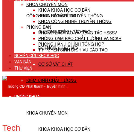
KHOA CHUYÊN MÔN
KHOA KHOA HỌC CƠ BẢN
CÔNG KHAI HĐ ĐÀO TẠO
KHOA BÁO CHÍ TRUYỀN THÔNG
KHOA CÔNG NGHỆ TRUYỀN THÔNG
PHÒNG BAN
CHƯƠNG TRÌNH ĐÀO TẠO
PHÒNG ĐÀO TẠO VÀ CÔNG TÁC HSSSV
PHÒNG ĐẢM BẢO CHẤT LƯỢNG VÀ NCKH
PHÒNG HÀNH CHÍNH TỔNG HỢP
ĐỘI NGŨ NHÀ GIÁO
TT TUYỂN SINH DỊCH VỤ ĐÀO TẠO
NGHIÊN CỨU KHOA HỌC
VĂN BẢN
CƠ SỞ VẬT CHẤT
THƯ VIỆN
KIỂM ĐỊNH CHẤT LƯỢNG
PHÒNG KHOA
KHOA CHUYÊN MÔN
Tech
KHOA KHOA HỌC CƠ BẢN