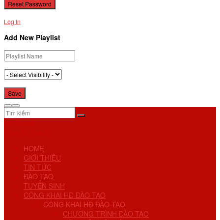
Log In
Add New Playlist
No Result
View All Result
HOME
GIỚI THIỆU
TIN TỨC
ĐÀO TẠO
TUYỂN SINH
CÔNG KHAI HĐ ĐÀO TẠO
CÔNG KHAI HĐ ĐÀO TẠO
CHƯƠNG TRÌNH ĐÀO TẠO