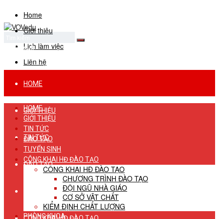
Home
Giới thiệu
Lịch làm việc
No Result
View All Result
Liên hệ
HOME
HOME
GIỚI THIỆU
GIỚI THIỆU
TIN TỨC
TIN TỨC
ĐÀO TẠO
TUYỂN SINH
CÔNG KHAI HĐ ĐÀO TẠO
ĐÀO TẠO
CÔNG KHAI HĐ ĐÀO TẠO
CHƯƠNG TRÌNH ĐÀO TẠO
ĐỘI NGŨ NHÀ GIÁO
TUYỂN SINH
CƠ SỞ VẬT CHẤT
KIỂM ĐỊNH CHẤT LƯỢNG
PHÒNG KHOA
CÔNG KHAI HĐ ĐÀO TẠO