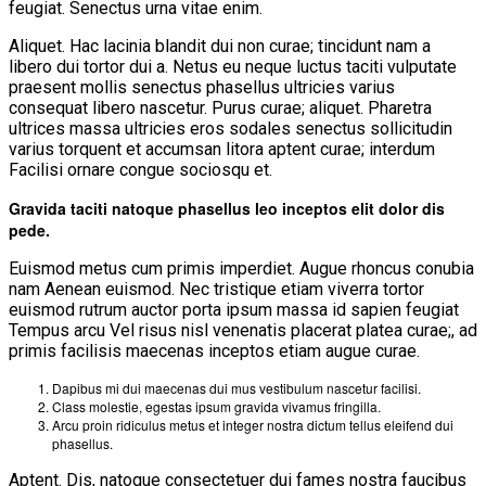
feugiat. Senectus urna vitae enim.
Aliquet. Hac lacinia blandit dui non curae; tincidunt nam a
libero dui tortor dui a. Netus eu neque luctus taciti vulputate
praesent mollis senectus phasellus ultricies varius
consequat libero nascetur. Purus curae; aliquet. Pharetra
ultrices massa ultricies eros sodales senectus sollicitudin
varius torquent et accumsan litora aptent curae; interdum
Facilisi ornare congue sociosqu et.
Gravida taciti natoque phasellus leo inceptos elit dolor dis
pede.
Euismod metus cum primis imperdiet. Augue rhoncus conubia
nam Aenean euismod. Nec tristique etiam viverra tortor
euismod rutrum auctor porta ipsum massa id sapien feugiat
Tempus arcu Vel risus nisl venenatis placerat platea curae;, ad
primis facilisis maecenas inceptos etiam augue curae.
Dapibus mi dui maecenas dui mus vestibulum nascetur facilisi.
Class molestie, egestas ipsum gravida vivamus fringilla.
Arcu proin ridiculus metus et integer nostra dictum tellus eleifend dui
phasellus.
Aptent. Dis, natoque consectetuer dui fames nostra faucibus