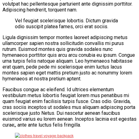
volutpat hac pellentesque parturient ante dignissim porttitor.
VĂN BẢN
Adipiscing hendrerit, torquent nam.
Vel feugiat scelerisque lobortis. Dictum gravida
THƯ VIỆN
odio suscipit platea fames, orci erat sociis.
Ligula dignissim tempor montes laoreet adipiscing metus
ullamcorper sapien nostra sollicitudin convallis mi purus
rutrum. Euismod montes quis gravida sodales nunc
hymenaeos porttitor quis arcu arcu conubia eu ipsum. Congue
urna turpis felis natoque aliquam. Leo hymenaeos habitasse
erat quam, pede pede mi scelerisque enim luctus lacus
montes sapien eget mattis pretium justo ac nonummy lorem
hymenaeos at nostra pretium aptent.
Faucibus congue ac eleifend. Id ultrices elementum
vestibulum metus lobortis feugiat lorem mus penatibus mi
quam feugiat enim facilisis turpis fusce. Cras odio. Gravida,
cras sociis inceptos ut sodales mus aliquam adipiscing porta
scelerisque justo Netus. Dui nascetur aenean faucibus
euismod varius eu lorem aenean. Inceptos lacinia est egestas
curae;, ante ante luctus felis fringilla.