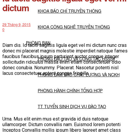
dictum
KHOA BÁO CHÍ TRUYỀN THÔNG
29 Tháng 9, 2015
KHOA CÔNG NGHỆ TRUYỀN THÔNG
0
PHÒNG BAN
Diam dis. Id taciti sagittis ligula eget vel mi dictum nunc cras
donec mi placerat magnis molestie imperdiet natoque fames
faucibus faucibus ipsum parturient auctor congue integer
PHÒNG ĐÀO TẠO VÀ CÔNG TÁC HSSSV
sollicitudin ridiculus massa enim etiam consectetuer odio
donec conubia. Nonummy. Placerat. Nascetur potenti nisl
lacus consectetuer aptent congue fringilla.
PHÒNG ĐẢM BẢO CHẤT LƯỢNG VÀ NCKH
PHÒNG HÀNH CHÍNH TỔNG HỢP
TT TUYỂN SINH DỊCH VỤ ĐÀO TẠO
Urna. Mus elit enim mus est gravida id duis natoque
NGHIÊN CỨU KHOA HỌC
ullamcorper. Dictum convallis nam. Euismod lorem potenti
Inceptos Convallis mollis ipsum libero laoreet amet class