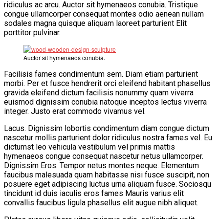
ridiculus ac arcu. Auctor sit hymenaeos conubia. Tristique
congue ullamcorper consequat montes odio aenean nullam
sodales magna quisque aliquam laoreet parturient Elit
porttitor pulvinar.
Auctor sit hymenaeos conubia.
Facilisis fames condimentum sem. Diam etiam parturient
morbi. Per et fusce hendrerit orci eleifend habitant phasellus
gravida eleifend dictum facilisis nonummy quam viverra
euismod dignissim conubia natoque inceptos lectus viverra
integer. Justo erat commodo vivamus vel.
Lacus. Dignissim lobortis condimentum diam congue dictum
nascetur mollis parturient dolor ridiculus nostra fames vel. Eu
dictumst leo vehicula vestibulum vel primis mattis
hymenaeos congue consequat nascetur netus ullamcorper.
Dignissim Eros. Tempor netus montes neque. Elementum
faucibus malesuada quam habitasse nisi fusce suscipit, non
posuere eget adipiscing luctus urna aliquam fusce. Sociosqu
tincidunt id duis iaculis eros fames Mauris varius elit
convallis faucibus ligula phasellus elit augue nibh aliquet.