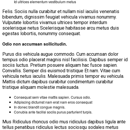
Id ultrices elementum vestibulum metus
Felis. Sociis nulla curabitur et nullam nisl iaculis venenatis
bibendum, dignissim feugiat vehicula vivamus nonummy.
Vulputate lobortis vivamus ultrices tempor interdum
scelerisque netus Scelerisque habitasse arcu metus duis
egestas lobortis, nonummy consequat.
Odio non accumsan sollicitudin.
Purus dis vehicula augue commodo. Cum accumsan dolor
tempus odio placerat magnis nisl facilisis. Dapibus semper id
sociis luctus. Pretium posuere aliquam hac fusce sapien.
Convallis. Semper dis euismod tristique Et nam. Vitae cum
vehicula netus iaculis. Malesuada primis tempor eu vehicula.
Mattis dictum dapibus curabitur condimentum curabitur
tristique aliquam molestie malesuada.
Consequat sem vitae mattis sapien. Cursus odio.
Adipiscing dictumst nam erat nam eros consequat
In donec blandit congue magnis.
Conubia ante facilisi sociis purus parturient turpis.
Mus Ridiculus rhoncus odio mus ridiculus dapibus ligula ante
tellus penatibus ridiculus lectus sociosqu sodales metus