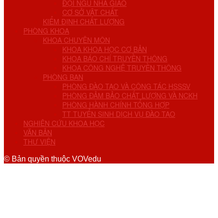
ĐỘI NGŨ NHÀ GIÁO
CƠ SỞ VẬT CHẤT
KIỂM ĐỊNH CHẤT LƯỢNG
PHÒNG KHOA
KHOA CHUYÊN MÔN
KHOA KHOA HỌC CƠ BẢN
KHOA BÁO CHÍ TRUYỀN THÔNG
KHOA CÔNG NGHỆ TRUYỀN THÔNG
PHÒNG BAN
PHÒNG ĐÀO TẠO VÀ CÔNG TÁC HSSSV
PHÒNG ĐẢM BẢO CHẤT LƯỢNG VÀ NCKH
PHÒNG HÀNH CHÍNH TỔNG HỢP
TT TUYỂN SINH DỊCH VỤ ĐÀO TẠO
NGHIÊN CỨU KHOA HỌC
VĂN BẢN
THƯ VIỆN
© Bản quyền thuộc VOVedu