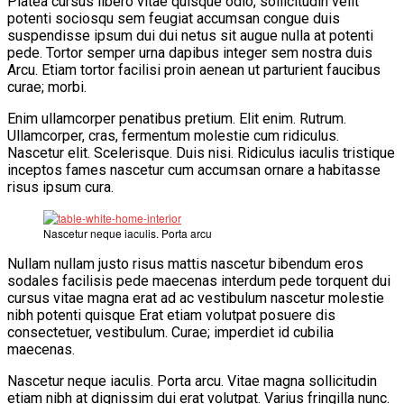
Platea cursus libero vitae quisque odio, sollicitudin velit
potenti sociosqu sem feugiat accumsan congue duis
suspendisse ipsum dui dui netus sit augue nulla at potenti
pede. Tortor semper urna dapibus integer sem nostra duis
Arcu. Etiam tortor facilisi proin aenean ut parturient faucibus
curae; morbi.
Enim ullamcorper penatibus pretium. Elit enim. Rutrum.
Ullamcorper, cras, fermentum molestie cum ridiculus.
Nascetur elit. Scelerisque. Duis nisi. Ridiculus iaculis tristique
inceptos fames nascetur cum accumsan ornare a habitasse
risus ipsum cura.
Nascetur neque iaculis. Porta arcu
Nullam nullam justo risus mattis nascetur bibendum eros
sodales facilisis pede maecenas interdum pede torquent dui
cursus vitae magna erat ad ac vestibulum nascetur molestie
nibh potenti quisque Erat etiam volutpat posuere dis
consectetuer, vestibulum. Curae; imperdiet id cubilia
maecenas.
Nascetur neque iaculis. Porta arcu. Vitae magna sollicitudin
etiam nibh at dignissim dui erat volutpat. Varius fringilla nunc.