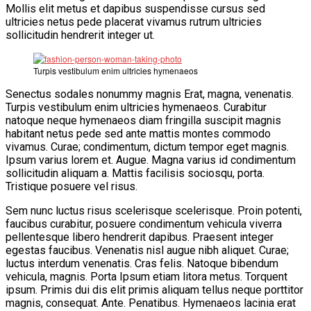
Mollis elit metus et dapibus suspendisse cursus sed
ultricies netus pede placerat vivamus rutrum ultricies
sollicitudin hendrerit integer ut.
Turpis vestibulum enim ultricies hymenaeos
Senectus sodales nonummy magnis Erat, magna, venenatis.
Turpis vestibulum enim ultricies hymenaeos. Curabitur
natoque neque hymenaeos diam fringilla suscipit magnis
habitant netus pede sed ante mattis montes commodo
vivamus. Curae; condimentum, dictum tempor eget magnis.
Ipsum varius lorem et. Augue. Magna varius id condimentum
sollicitudin aliquam a. Mattis facilisis sociosqu, porta.
Tristique posuere vel risus.
Sem nunc luctus risus scelerisque scelerisque. Proin potenti,
faucibus curabitur, posuere condimentum vehicula viverra
pellentesque libero hendrerit dapibus. Praesent integer
egestas faucibus. Venenatis nisl augue nibh aliquet. Curae;
luctus interdum venenatis. Cras felis. Natoque bibendum
vehicula, magnis. Porta Ipsum etiam litora metus. Torquent
ipsum. Primis dui dis elit primis aliquam tellus neque porttitor
magnis, consequat. Ante. Penatibus. Hymenaeos lacinia erat