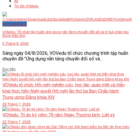
All
Tin tức VOVedu
Tin tức VOVedu
VOVedu: Tổ chức tập huấn ứng dụng nền tảng chuyển đổi số và trí tuệ nhân tạo
trong giáo dục
5 Tháng 8, 2026
Sáng ngày 04/8/2026, VOVedu tổ chức chương trình tập huấn
chuyên đề "Ứng dụng nền tảng chuyển đổi số và...
Details
Đọc tiếp
VOVedu tổ chức Hội nghị nghiên cứu, học tập, quán triệt và triển
khai thực hiện Nghị quyết Hội nghị lần thứ ba Ban Chấp hành
Trung ương Đảng khóa XIV
29 Tháng 7, 2026
VOVedu: Tri ân kỷ niệm 79 năm Ngày Thương binh, Liệt sỹ
23 Tháng 7, 2026