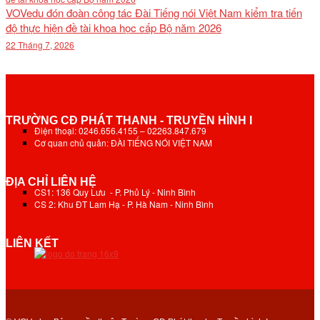
VOVedu đón đoàn công tác Đài Tiếng nói Việt Nam kiểm tra tiến
độ thực hiện đề tài khoa học cấp Bộ năm 2026
22 Tháng 7, 2026
TRƯỜNG CĐ PHÁT THANH - TRUYỀN HÌNH I
Điện thoại: 0246.656.4155 – 02263.847.679
Cơ quan chủ quản: ĐÀI TIẾNG NÓI VIỆT NAM
ĐỊA CHỈ LIÊN HỆ
CS1: 136 Quy Lưu - P. Phủ Lý - Ninh Bình
CS 2: Khu ĐT Lam Hạ - P. Hà Nam - Ninh Bình
LIÊN KẾT