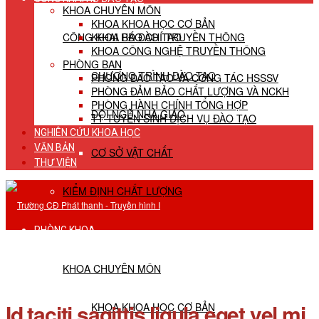
KHOA CHUYÊN MÔN
KHOA KHOA HỌC CƠ BẢN
CÔNG KHAI HĐ ĐÀO TẠO
KHOA BÁO CHÍ TRUYỀN THÔNG
KHOA CÔNG NGHỆ TRUYỀN THÔNG
PHÒNG BAN
CHƯƠNG TRÌNH ĐÀO TẠO
PHÒNG ĐÀO TẠO VÀ CÔNG TÁC HSSSV
PHÒNG ĐẢM BẢO CHẤT LƯỢNG VÀ NCKH
PHÒNG HÀNH CHÍNH TỔNG HỢP
ĐỘI NGŨ NHÀ GIÁO
TT TUYỂN SINH DỊCH VỤ ĐÀO TẠO
NGHIÊN CỨU KHOA HỌC
VĂN BẢN
CƠ SỞ VẬT CHẤT
THƯ VIỆN
KIỂM ĐỊNH CHẤT LƯỢNG
PHÒNG KHOA
KHOA CHUYÊN MÔN
Id taciti sagittis ligula eget vel mi
KHOA KHOA HỌC CƠ BẢN