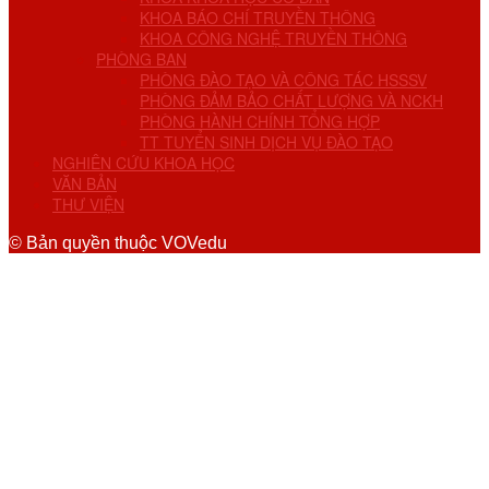
KHOA BÁO CHÍ TRUYỀN THÔNG
KHOA CÔNG NGHỆ TRUYỀN THÔNG
PHÒNG BAN
PHÒNG ĐÀO TẠO VÀ CÔNG TÁC HSSSV
PHÒNG ĐẢM BẢO CHẤT LƯỢNG VÀ NCKH
PHÒNG HÀNH CHÍNH TỔNG HỢP
TT TUYỂN SINH DỊCH VỤ ĐÀO TẠO
NGHIÊN CỨU KHOA HỌC
VĂN BẢN
THƯ VIỆN
© Bản quyền thuộc VOVedu