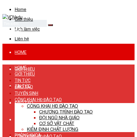
Home
Giới thiệu
Lịch làm việc
No Result
View All Result
Liên hệ
HOME
HOME
GIỚI THIỆU
GIỚI THIỆU
TIN TỨC
TIN TỨC
ĐÀO TẠO
TUYỂN SINH
CÔNG KHAI HĐ ĐÀO TẠO
ĐÀO TẠO
CÔNG KHAI HĐ ĐÀO TẠO
CHƯƠNG TRÌNH ĐÀO TẠO
ĐỘI NGŨ NHÀ GIÁO
TUYỂN SINH
CƠ SỞ VẬT CHẤT
KIỂM ĐỊNH CHẤT LƯỢNG
PHÒNG KHOA
CÔNG KHAI HĐ ĐÀO TẠO