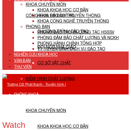
KHOA CHUYÊN MÔN
KHOA KHOA HỌC CƠ BẢN
CÔNG KHAI HĐ ĐÀO TẠO
KHOA BÁO CHÍ TRUYỀN THÔNG
KHOA CÔNG NGHỆ TRUYỀN THÔNG
PHÒNG BAN
CHƯƠNG TRÌNH ĐÀO TẠO
PHÒNG ĐÀO TẠO VÀ CÔNG TÁC HSSSV
PHÒNG ĐẢM BẢO CHẤT LƯỢNG VÀ NCKH
PHÒNG HÀNH CHÍNH TỔNG HỢP
ĐỘI NGŨ NHÀ GIÁO
TT TUYỂN SINH DỊCH VỤ ĐÀO TẠO
NGHIÊN CỨU KHOA HỌC
VĂN BẢN
CƠ SỞ VẬT CHẤT
THƯ VIỆN
KIỂM ĐỊNH CHẤT LƯỢNG
PHÒNG KHOA
KHOA CHUYÊN MÔN
Watch
KHOA KHOA HỌC CƠ BẢN