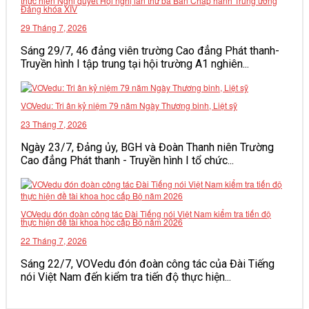
thực hiện Nghị quyết Hội nghị lần thứ ba Ban Chấp hành Trung ương
Đảng khóa XIV
VĂN BẢN
29 Tháng 7, 2026
Sáng 29/7, 46 đảng viên trường Cao đẳng Phát thanh-
THƯ VIỆN
Truyền hình I tập trung tại hội trường A1 nghiên...
VOVedu: Tri ân kỷ niệm 79 năm Ngày Thương binh, Liệt sỹ
23 Tháng 7, 2026
Ngày 23/7, Đảng ủy, BGH và Đoàn Thanh niên Trường
Cao đẳng Phát thanh - Truyền hình I tổ chức...
VOVedu đón đoàn công tác Đài Tiếng nói Việt Nam kiểm tra tiến độ
thực hiện đề tài khoa học cấp Bộ năm 2026
22 Tháng 7, 2026
Sáng 22/7, VOVedu đón đoàn công tác của Đài Tiếng
nói Việt Nam đến kiểm tra tiến độ thực hiện...