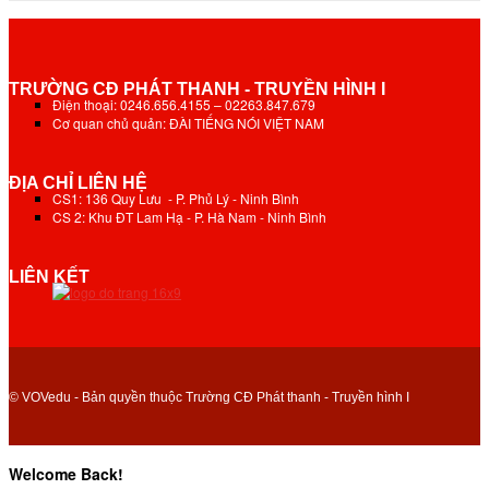
TRƯỜNG CĐ PHÁT THANH - TRUYỀN HÌNH I
Điện thoại: 0246.656.4155 – 02263.847.679
Cơ quan chủ quản: ĐÀI TIẾNG NÓI VIỆT NAM
ĐỊA CHỈ LIÊN HỆ
CS1: 136 Quy Lưu - P. Phủ Lý - Ninh Bình
CS 2: Khu ĐT Lam Hạ - P. Hà Nam - Ninh Bình
LIÊN KẾT
© VOVedu - Bản quyền thuộc Trường CĐ Phát thanh - Truyền hình I
Welcome Back!