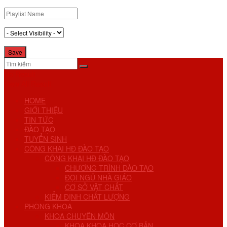
No Result
View All Result
HOME
GIỚI THIỆU
TIN TỨC
ĐÀO TẠO
TUYỂN SINH
CÔNG KHAI HĐ ĐÀO TẠO
CÔNG KHAI HĐ ĐÀO TẠO
CHƯƠNG TRÌNH ĐÀO TẠO
ĐỘI NGŨ NHÀ GIÁO
CƠ SỞ VẬT CHẤT
KIỂM ĐỊNH CHẤT LƯỢNG
PHÒNG KHOA
KHOA CHUYÊN MÔN
KHOA KHOA HỌC CƠ BẢN