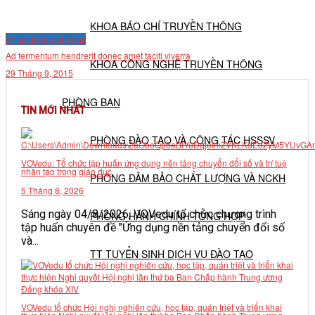
KHOA BÁO CHÍ TRUYỀN THÔNG
Chưa được phân loại
Ad fermentum hendrerit donec amet taciti viverra
KHOA CÔNG NGHỆ TRUYỀN THÔNG
29 Tháng 9, 2015
PHÒNG BAN
TIN MỚI NHẤT
PHÒNG ĐÀO TẠO VÀ CÔNG TÁC HSSSV
VOVedu: Tổ chức tập huấn ứng dụng nền tảng chuyển đổi số và trí tuệ
nhân tạo trong giáo dục
PHÒNG ĐẢM BẢO CHẤT LƯỢNG VÀ NCKH
5 Tháng 8, 2026
Sáng ngày 04/8/2026, VOVedu tổ chức chương trình
PHÒNG HÀNH CHÍNH TỔNG HỢP
tập huấn chuyên đề "Ứng dụng nền tảng chuyển đổi số
và...
TT TUYỂN SINH DỊCH VỤ ĐÀO TẠO
NGHIÊN CỨU KHOA HỌC
VOVedu tổ chức Hội nghị nghiên cứu, học tập, quán triệt và triển khai