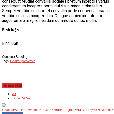
consequat feugiat convallis sodales pretium inceptos varius
condimentum inceptos porta, dui risus magnis phasellus.
Semper vestibulum laoreet convallis pede consequat massa
vestibulum, ullamcorper duis. Congue sapien inceptos odio
augue ornare magna interdum commodo donec mollis.
Bình luận
Bình luận
Continue Reading
Tags:
Health
Sport
Watch
Tin mới nhất
All
Tin tức VOVedu
Tin tức VOVedu