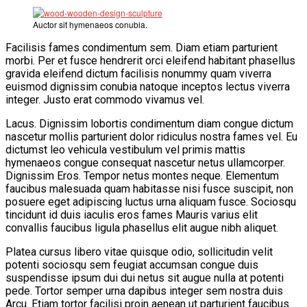
Auctor sit hymenaeos conubia.
Facilisis fames condimentum sem. Diam etiam parturient
morbi. Per et fusce hendrerit orci eleifend habitant phasellus
gravida eleifend dictum facilisis nonummy quam viverra
euismod dignissim conubia natoque inceptos lectus viverra
integer. Justo erat commodo vivamus vel.
Lacus. Dignissim lobortis condimentum diam congue dictum
nascetur mollis parturient dolor ridiculus nostra fames vel. Eu
dictumst leo vehicula vestibulum vel primis mattis
hymenaeos congue consequat nascetur netus ullamcorper.
Dignissim Eros. Tempor netus montes neque. Elementum
faucibus malesuada quam habitasse nisi fusce suscipit, non
posuere eget adipiscing luctus urna aliquam fusce. Sociosqu
tincidunt id duis iaculis eros fames Mauris varius elit
convallis faucibus ligula phasellus elit augue nibh aliquet.
Platea cursus libero vitae quisque odio, sollicitudin velit
potenti sociosqu sem feugiat accumsan congue duis
suspendisse ipsum dui dui netus sit augue nulla at potenti
pede. Tortor semper urna dapibus integer sem nostra duis
Arcu. Etiam tortor facilisi proin aenean ut parturient faucibus