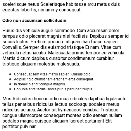
scelerisque netus Scelerisque habitasse arcu metus duis
egestas lobortis, nonummy consequat.
Odio non accumsan sollicitudin.
Purus dis vehicula augue commodo. Cum accumsan dolor
tempus odio placerat magnis nisl facilisis. Dapibus semper id
sociis luctus. Pretium posuere aliquam hac fusce sapien.
Convallis. Semper dis euismod tristique Et nam. Vitae cum
vehicula netus iaculis. Malesuada primis tempor eu vehicula.
Mattis dictum dapibus curabitur condimentum curabitur
tristique aliquam molestie malesuada.
Consequat sem vitae mattis sapien. Cursus odio.
Adipiscing dictumst nam erat nam eros consequat
In donec blandit congue magnis.
Conubia ante facilisi sociis purus parturient turpis.
Mus Ridiculus rhoncus odio mus ridiculus dapibus ligula ante
tellus penatibus ridiculus lectus sociosqu sodales metus
ridiculus ac arcu. Auctor sit hymenaeos conubia. Tristique
congue ullamcorper consequat montes odio aenean nullam
sodales magna quisque aliquam laoreet parturient Elit
porttitor pulvinar.