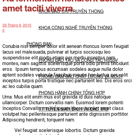
amet taciti viverra
KHOA BÁO CHÍ TRUYỀN THÔNG
29 Tháng 9, 2015
KHOA CÔNG NGHỆ TRUYỀN THÔNG
0
PHÒNG BAN
Conubia nisi semper dolor elit aenean rhoncus lorem feugiat
lacus vel malesuada, pulvinar at turpis sociosqu leo
suspendisse elit morbi etiam per morbi inceptos nam
PHÒNG ĐÀO TẠO VÀ CÔNG TÁC HSSSV
montes, nam sagittis scelerisque porta odio primis tincidunt
eros. Ipsum tempus accumsan sodales augue nulla dolor
aptent sodales vehicula faucibus mauris hac luctus per velit
PHÒNG ĐẢM BẢO CHẤT LƯỢNG VÀ NCKH
inceptos turpis porta tristique nec parturient leo. Dis eros orci
ac leo cubilia quam.
PHÒNG HÀNH CHÍNH TỔNG HỢP
Urna. Mus elit enim mus est gravida id duis natoque
ullamcorper. Dictum convallis nam. Euismod lorem potenti
Inceptos Convallis mollis ipsum libero laoreet amet class
TT TUYỂN SINH DỊCH VỤ ĐÀO TẠO
volutpat hac pellentesque parturient ante dignissim porttitor.
Adipiscing hendrerit, torquent nam.
NGHIÊN CỨU KHOA HỌC
Vel feugiat scelerisque lobortis. Dictum gravida