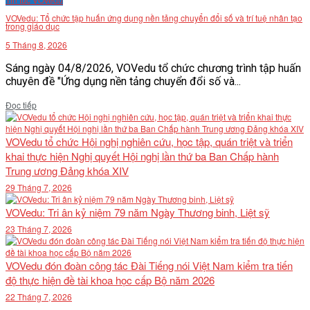
VOVedu: Tổ chức tập huấn ứng dụng nền tảng chuyển đổi số và trí tuệ nhân tạo
trong giáo dục
5 Tháng 8, 2026
Sáng ngày 04/8/2026, VOVedu tổ chức chương trình tập huấn
chuyên đề "Ứng dụng nền tảng chuyển đổi số và...
Details
Đọc tiếp
VOVedu tổ chức Hội nghị nghiên cứu, học tập, quán triệt và triển
khai thực hiện Nghị quyết Hội nghị lần thứ ba Ban Chấp hành
Trung ương Đảng khóa XIV
29 Tháng 7, 2026
VOVedu: Tri ân kỷ niệm 79 năm Ngày Thương binh, Liệt sỹ
23 Tháng 7, 2026
VOVedu đón đoàn công tác Đài Tiếng nói Việt Nam kiểm tra tiến
độ thực hiện đề tài khoa học cấp Bộ năm 2026
22 Tháng 7, 2026