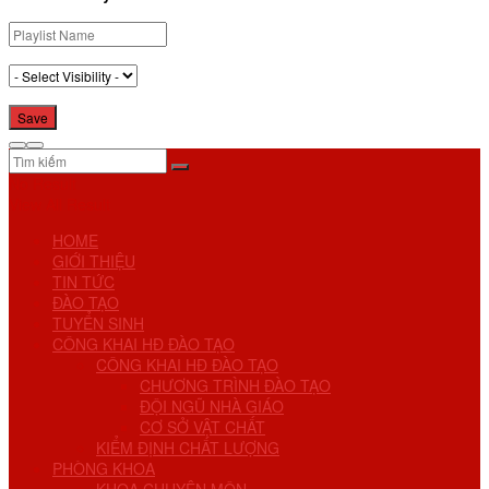
No Result
View All Result
HOME
GIỚI THIỆU
TIN TỨC
ĐÀO TẠO
TUYỂN SINH
CÔNG KHAI HĐ ĐÀO TẠO
CÔNG KHAI HĐ ĐÀO TẠO
CHƯƠNG TRÌNH ĐÀO TẠO
ĐỘI NGŨ NHÀ GIÁO
CƠ SỞ VẬT CHẤT
KIỂM ĐỊNH CHẤT LƯỢNG
PHÒNG KHOA