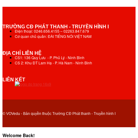
TRƯỜNG CĐ PHÁT THANH - TRUYỀN HÌNH I
Điện thoại: 0246.656.4155 – 02263.847.679
Cơ quan chủ quản: ĐÀI TIẾNG NÓI VIỆT NAM
ĐỊA CHỈ LIÊN HỆ
CS1: 136 Quy Lưu - P. Phủ Lý - Ninh Bình
CS 2: Khu ĐT Lam Hạ - P. Hà Nam - Ninh Bình
LIÊN KẾT
© VOVedu - Bản quyền thuộc Trường CĐ Phát thanh - Truyền hình I
Welcome Back!