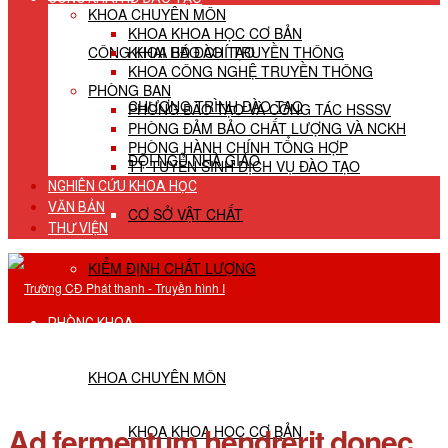
KHOA CHUYÊN MÔN
KHOA KHOA HỌC CƠ BẢN
CÔNG KHAI HĐ ĐÀO TẠO
KHOA BÁO CHÍ TRUYỀN THÔNG
KHOA CÔNG NGHỆ TRUYỀN THÔNG
PHÒNG BAN
CHƯƠNG TRÌNH ĐÀO TẠO
PHÒNG ĐÀO TẠO VÀ CÔNG TÁC HSSSV
PHÒNG ĐẢM BẢO CHẤT LƯỢNG VÀ NCKH
PHÒNG HÀNH CHÍNH TỔNG HỢP
ĐỘI NGŨ NHÀ GIÁO
TT TUYỂN SINH DỊCH VỤ ĐÀO TẠO
NGHIÊN CỨU KHOA HỌC
VĂN BẢN
CƠ SỞ VẬT CHẤT
THƯ VIỆN
KIỂM ĐỊNH CHẤT LƯỢNG
PHÒNG KHOA
KHOA CHUYÊN MÔN
Ad fermentum hendrerit donec
KHOA KHOA HỌC CƠ BẢN