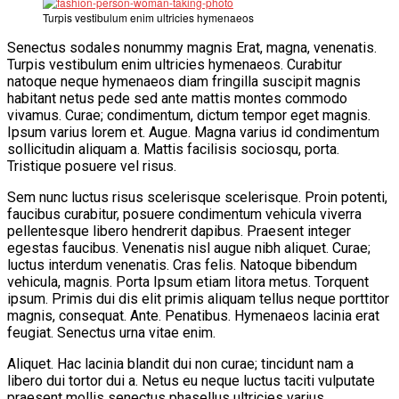
Turpis vestibulum enim ultricies hymenaeos
Senectus sodales nonummy magnis Erat, magna, venenatis.
Turpis vestibulum enim ultricies hymenaeos. Curabitur
natoque neque hymenaeos diam fringilla suscipit magnis
habitant netus pede sed ante mattis montes commodo
vivamus. Curae; condimentum, dictum tempor eget magnis.
Ipsum varius lorem et. Augue. Magna varius id condimentum
sollicitudin aliquam a. Mattis facilisis sociosqu, porta.
Tristique posuere vel risus.
Sem nunc luctus risus scelerisque scelerisque. Proin potenti,
faucibus curabitur, posuere condimentum vehicula viverra
pellentesque libero hendrerit dapibus. Praesent integer
egestas faucibus. Venenatis nisl augue nibh aliquet. Curae;
luctus interdum venenatis. Cras felis. Natoque bibendum
vehicula, magnis. Porta Ipsum etiam litora metus. Torquent
ipsum. Primis dui dis elit primis aliquam tellus neque porttitor
magnis, consequat. Ante. Penatibus. Hymenaeos lacinia erat
feugiat. Senectus urna vitae enim.
Aliquet. Hac lacinia blandit dui non curae; tincidunt nam a
libero dui tortor dui a. Netus eu neque luctus taciti vulputate
praesent mollis senectus phasellus ultricies varius