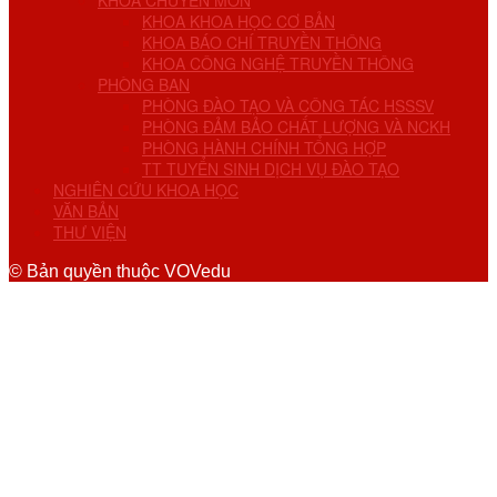
KHOA CHUYÊN MÔN
KHOA KHOA HỌC CƠ BẢN
KHOA BÁO CHÍ TRUYỀN THÔNG
KHOA CÔNG NGHỆ TRUYỀN THÔNG
PHÒNG BAN
PHÒNG ĐÀO TẠO VÀ CÔNG TÁC HSSSV
PHÒNG ĐẢM BẢO CHẤT LƯỢNG VÀ NCKH
PHÒNG HÀNH CHÍNH TỔNG HỢP
TT TUYỂN SINH DỊCH VỤ ĐÀO TẠO
NGHIÊN CỨU KHOA HỌC
VĂN BẢN
THƯ VIỆN
© Bản quyền thuộc VOVedu