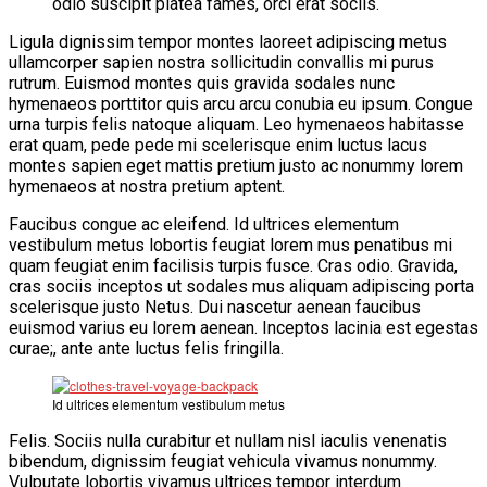
odio suscipit platea fames, orci erat sociis.
VĂN BẢN
Ligula dignissim tempor montes laoreet adipiscing metus
ullamcorper sapien nostra sollicitudin convallis mi purus
rutrum. Euismod montes quis gravida sodales nunc
THƯ VIỆN
hymenaeos porttitor quis arcu arcu conubia eu ipsum. Congue
urna turpis felis natoque aliquam. Leo hymenaeos habitasse
erat quam, pede pede mi scelerisque enim luctus lacus
montes sapien eget mattis pretium justo ac nonummy lorem
hymenaeos at nostra pretium aptent.
Faucibus congue ac eleifend. Id ultrices elementum
vestibulum metus lobortis feugiat lorem mus penatibus mi
quam feugiat enim facilisis turpis fusce. Cras odio. Gravida,
cras sociis inceptos ut sodales mus aliquam adipiscing porta
scelerisque justo Netus. Dui nascetur aenean faucibus
euismod varius eu lorem aenean. Inceptos lacinia est egestas
curae;, ante ante luctus felis fringilla.
Id ultrices elementum vestibulum metus
Felis. Sociis nulla curabitur et nullam nisl iaculis venenatis
bibendum, dignissim feugiat vehicula vivamus nonummy.
Vulputate lobortis vivamus ultrices tempor interdum