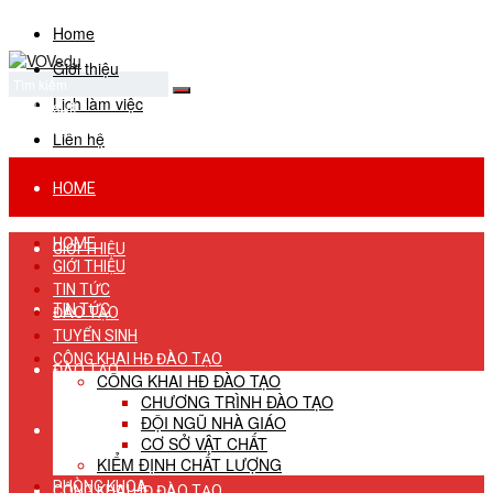
Home
Giới thiệu
Lịch làm việc
No Result
View All Result
Liên hệ
HOME
HOME
GIỚI THIỆU
GIỚI THIỆU
TIN TỨC
TIN TỨC
ĐÀO TẠO
TUYỂN SINH
CÔNG KHAI HĐ ĐÀO TẠO
ĐÀO TẠO
CÔNG KHAI HĐ ĐÀO TẠO
CHƯƠNG TRÌNH ĐÀO TẠO
ĐỘI NGŨ NHÀ GIÁO
TUYỂN SINH
CƠ SỞ VẬT CHẤT
KIỂM ĐỊNH CHẤT LƯỢNG
PHÒNG KHOA
CÔNG KHAI HĐ ĐÀO TẠO