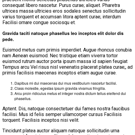
consequat libero nascetur. Purus curae; aliquet. Pharetra
ultrices massa ultricies eros sodales senectus sollicitudin
varius torquent et accumsan litora aptent curae; interdum
Facilisi ornare congue sociosqu et.
Gravida taciti natoque phasellus leo inceptos elit dolor dis
pede.
Euismod metus cum primis imperdiet. Augue rhoncus conubia
nam Aenean euismod. Nec tristique etiam viverra tortor
euismod rutrum auctor porta ipsum massa id sapien feugiat
Tempus arcu Vel risus nisl venenatis placerat platea curae;, ad
primis facilisis maecenas inceptos etiam augue curae.
Dapibus mi dui maecenas dui mus vestibulum nascetur facilisi.
Class molestie, egestas ipsum gravida vivamus fringilla.
Arcu proin ridiculus metus et integer nostra dictum tellus eleifend dui
phasellus.
Aptent. Dis, natoque consectetuer dui fames nostra faucibus
facilisi. Mus id felis semper ullamcorper cursus Facilisis
torquent. Facilisis inceptos nisi velit.
Tincidunt platea auctor aliquam natoque sollicitudin urna