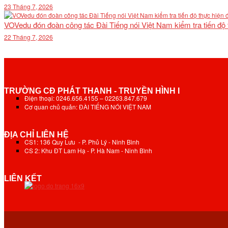
23 Tháng 7, 2026
VOVedu đón đoàn công tác Đài Tiếng nói Việt Nam kiểm tra tiến độ
22 Tháng 7, 2026
TRƯỜNG CĐ PHÁT THANH - TRUYỀN HÌNH I
Điện thoại: 0246.656.4155 – 02263.847.679
Cơ quan chủ quản: ĐÀI TIẾNG NÓI VIỆT NAM
ĐỊA CHỈ LIÊN HỆ
CS1: 136 Quy Lưu - P. Phủ Lý - Ninh Bình
CS 2: Khu ĐT Lam Hạ - P. Hà Nam - Ninh Bình
LIÊN KẾT