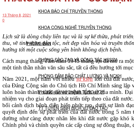
KHOA BÁO CHÍ TRUYỀN THÔNG
13 Tháng 8, 2021
0
KHOA CÔNG NGHỆ TRUYỀN THÔNG
Lịch sử là dòng chảy liên tục và là sự kế thừa, phát tr
thu, về tinh thần dân tộc, nét đẹp văn hóa và truyền thố
PHÒNG BAN
hướng tới một cuộc sống yên bình không dịch bệnh.
PHÒNG ĐÀO TẠO VÀ CÔNG TÁC HSSSV
Cách mạng tháng Tám năm 1945 thắng lợi đã mở ra một th
một tinh thần nhân văn sâu sắc, tất cả đều hướng tới mục
PHÒNG ĐẢM BẢO CHẤT LƯỢNG VÀ NCKH
Năm 2021, một năm với nhiều
sự kiện
lớn của đất nước
của Đảng Cộng sản do Chủ tịch Hồ Chí Minh sáng lập và
luôn hoàn thành xuất sắc sứ mệnh lịch sử của mình. Đại
PHÒNG HÀNH CHÍNH TỔNG HỢP
nhiệm vụ cho giai đoạn phát triển tiếp theo của đất nướ
bối cảnh dịch bệnh diễn biến phức tạp, dưới sự lãnh đạo
TT TUYỂN SINH DỊCH VỤ ĐÀO TẠO
quyết định đến sự phát triển của đất nước trong 5 năm 
dường như càng được nhân lên khi đất nước gặp khó kh
Chính phủ và chính quyền các cấp cùng sự đồng thuận, 
NGHIÊN CỨU KHOA HỌC