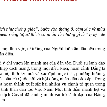
 dịch như chống giặc”, bước vào tháng 8, cảm xúc về mùa
niềm riêng tư, sở thích cá nhân và những gì là “vị kỷ” để
 mọi lĩnh vực, tư tưởng của Người luôn ẩn dấu bên trong
àn diện.
i ý chí vươn lên mạnh mẽ của dân tộc. Dưới sự lãnh đạo
hiệp cách mạng, trong mọi điều kiện, hoàn cảnh Đảng ta
 ra một thời kỳ mới và xác định mục tiêu, phương hướng,
 tác bầu cử Quốc hội và hội đồng nhân dân các cấp. Trong
ã hoàn thành xuất sắc hai nhiệm vụ chính trị quan trọng
 tinh thần dân tộc Việt Nam. Một tinh thần mãnh liệt và
i dịch Covid đã chứng minh vai trò lãnh đạo của Đảng,
Nam.