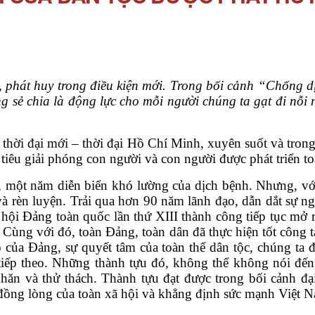
iển, phát huy trong điều kiện mới. Trong bối cảnh “Chống
ng sẻ chia là động lực cho mỗi người chúng ta gạt đi nỗi 
ời đại mới – thời đại Hồ Chí Minh, xuyên suốt và trong
 tiêu giải phóng con người và con người được phát triển to
, một năm diễn biến khó lường của dịch bệnh. Nhưng, vớ
 rèn luyện. Trải qua hơn 90 năm lãnh đạo, dẫn dắt sự ng
 hội Đảng toàn quốc lần thứ XIII thành công tiếp tục mở
c. Cùng với đó, toàn Đảng, toàn dân đã thực hiện tốt công
 của Đảng, sự quyết tâm của toàn thể dân tộc, chúng ta đ
tiếp theo. Những thành tựu đó, không thể không nói đến
ăn và thử thách. Thành tựu đạt được trong bối cảnh đạ
đồng lòng của toàn xã hội và khẳng định sức mạnh Việt 