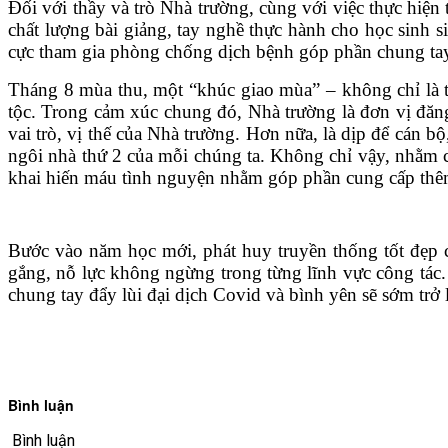
Đối với thầy và trò Nhà trường, cùng với việc thực hiện 
VĂN BẢN
chất lượng bài giảng, tay nghề thực hành cho học sinh s
cực tham gia phòng chống dịch bệnh góp phần chung tay 
THƯ VIỆN
Tháng 8 mùa thu, một “khúc giao mùa” – không chỉ là th
tộc. Trong cảm xúc chung đó, Nhà trường là đơn vị đăn
vai trò, vị thế của Nhà trường. Hơn nữa, là dịp để cán 
ngôi nhà thứ 2 của mỗi chúng ta. Không chỉ vậy, nhằm c
khai hiến máu tình nguyện nhằm góp phần cung cấp thêm
Bước vào năm học mới, phát huy truyền thống tốt đẹp c
gắng, nỗ lực không ngừng trong từng lĩnh vực công tác. 
chung tay đẩy lùi đại dịch Covid và bình yên sẽ sớm trở 
Bình luận
Bình luận