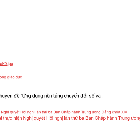
rong giáo dục
uyên đề "Ứng dụng nền tảng chuyển đổi số và...
khai thực hiện Nghị quyết Hội nghị lần thứ ba Ban Chấp hành Trung ư