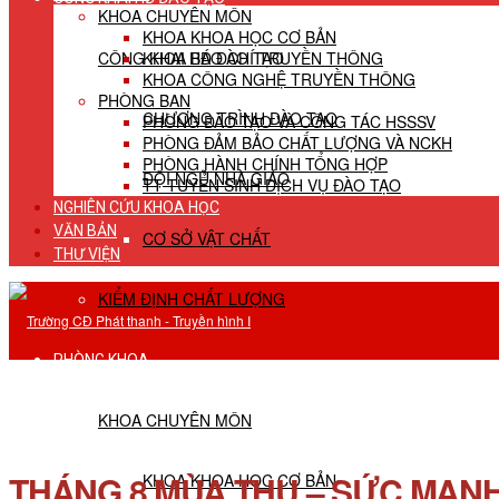
KHOA CHUYÊN MÔN
KHOA KHOA HỌC CƠ BẢN
CÔNG KHAI HĐ ĐÀO TẠO
KHOA BÁO CHÍ TRUYỀN THÔNG
KHOA CÔNG NGHỆ TRUYỀN THÔNG
PHÒNG BAN
CHƯƠNG TRÌNH ĐÀO TẠO
PHÒNG ĐÀO TẠO VÀ CÔNG TÁC HSSSV
PHÒNG ĐẢM BẢO CHẤT LƯỢNG VÀ NCKH
PHÒNG HÀNH CHÍNH TỔNG HỢP
ĐỘI NGŨ NHÀ GIÁO
TT TUYỂN SINH DỊCH VỤ ĐÀO TẠO
NGHIÊN CỨU KHOA HỌC
VĂN BẢN
CƠ SỞ VẬT CHẤT
THƯ VIỆN
KIỂM ĐỊNH CHẤT LƯỢNG
PHÒNG KHOA
KHOA CHUYÊN MÔN
THÁNG 8 MÙA THU – SỨC MẠNH
KHOA KHOA HỌC CƠ BẢN