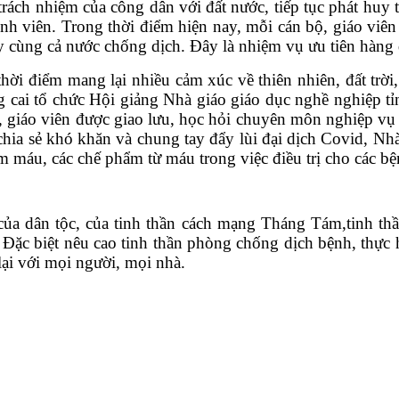
trách nhiệm của công dân với đất nước, tiếp tục phát huy 
inh viên. Trong thời điểm hiện nay, mỗi cán bộ, giáo viê
cùng cả nước chống dịch. Đây là nhiệm vụ ưu tiên hàng đ
ời điểm mang lại nhiều cảm xúc về thiên nhiên, đất trời,
g cai tổ chức Hội giảng Nhà giáo giáo dục nghề nghiệp t
bộ, giáo viên được giao lưu, học hỏi chuyên môn nghiệp v
hia sẻ khó khăn và chung tay đẩy lùi đại dịch Covid, Nh
 máu, các chế phẩm từ máu trong việc điều trị cho các 
ủa dân tộc, của tinh thần cách mạng Tháng Tám,tinh thần
Đặc biệt nêu cao tinh thần phòng chống dịch bệnh, thực h
lại với mọi người, mọi nhà.