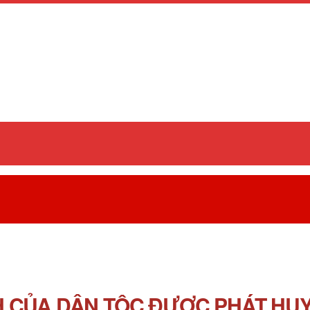
 CỦA DÂN TỘC ĐƯỢC PHÁT HUY