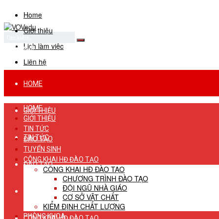
Home
Giới thiệu
Lịch làm việc
No Result
View All Result
Liên hệ
HOME
HOME
GIỚI THIỆU
GIỚI THIỆU
TIN TỨC
TIN TỨC
ĐÀO TẠO
TUYỂN SINH
CÔNG KHAI HĐ ĐÀO TẠO
ĐÀO TẠO
CÔNG KHAI HĐ ĐÀO TẠO
CHƯƠNG TRÌNH ĐÀO TẠO
ĐỘI NGŨ NHÀ GIÁO
TUYỂN SINH
CƠ SỞ VẬT CHẤT
KIỂM ĐỊNH CHẤT LƯỢNG
PHÒNG KHOA
CÔNG KHAI HĐ ĐÀO TẠO