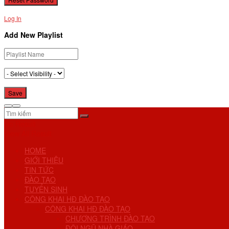
Log In
Add New Playlist
No Result
View All Result
HOME
GIỚI THIỆU
TIN TỨC
ĐÀO TẠO
TUYỂN SINH
CÔNG KHAI HĐ ĐÀO TẠO
CÔNG KHAI HĐ ĐÀO TẠO
CHƯƠNG TRÌNH ĐÀO TẠO
ĐỘI NGŨ NHÀ GIÁO