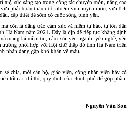
trí tuệ, sức sáng tạo trong công tác chuyên môn, nâng cao
n vừa phải hoàn thành tốt nhiệm vụ chuyên môn, vừa tích
ầu, cấp thiết để sớm có cuộc sống bình yên.
 mà còn là dâng trào cảm xúc và niềm tự hào, tự tôn dân
ỉnh Hà Nam năm 2021. Đây là dịp để tiếp tục khẳng định
ụ và mang lại niềm tin, cảm xúc yêu ngành, yêu nghề, yêu
à trường phối hợp với Hội chữ thập đỏ tỉnh Hà Nam triển
bệnh nhân đang gặp khó khăn về máu.
 sẻ chia, mỗi cán bộ, giáo viên, công nhân viên hãy cố
iện tốt các chỉ thị, quy định của chính phủ để góp phần,
Nguyễn Văn Sơn