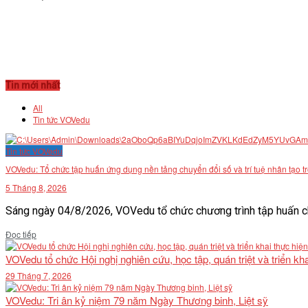
Tin mới nhất
All
Tin tức VOVedu
Tin tức VOVedu
VOVedu: Tổ chức tập huấn ứng dụng nền tảng chuyển đổi số và trí tuệ nhân tạo t
5 Tháng 8, 2026
Sáng ngày 04/8/2026, VOVedu tổ chức chương trình tập huấn ch
Details
Đọc tiếp
VOVedu tổ chức Hội nghị nghiên cứu, học tập, quán triệt và triển 
29 Tháng 7, 2026
VOVedu: Tri ân kỷ niệm 79 năm Ngày Thương binh, Liệt sỹ