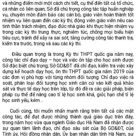
và những điểm mới một cách chi tiết, cụ thể đến tất cả tổ chức,
cá nhân có liên quan; Sở đã chú trọng công tác tập huấn nghiệp
vụ, chuyên môn đảm bảo các cán bộ, giáo viên hoàn thành tốt
nhiệm vụ liên quan đến các kỳ thi; động viên giáo viên nêu cao
tinh thần trách nhiệm, đạo đức nhà giáo khi thực hiện nhiệm vụ
trong các kỳ thi trung thực, nghiêm túc, chống mọi biểu hiện
tiêu cực, tránh để xảy ra sai sót; tăng cường công tác thanh tra,
kiểm tra trước, trong và sau các kỳ thi.
Điều quan trọng là trong Kỳ thi THPT quốc gia năm nay,
công tác chỉ đạo dạy – học và việc ôn tập cho học sinh được
Sở đặc biệt chú trọng; Sở GD&ĐT đã chỉ đạo, kiểm tra việc xây
dựng kế hoạch dạy học, ôn thi THPT quốc gia năm 2019 của
các đơn vị phù hợp với từng nhóm đối tượng. Chỉ đạo việc rà
soát, phân loại đối tượng học sinh căn cứ vào kết quả khảo
sát và thực tế dạy học trên lớp, từ đó đề ra các giải pháp, biện
pháp cụ thể để nâng cao tỉ lệ học sinh khá, giỏi; hạn chế tỉ lệ
học sinh yếu, kém…
Cuối cùng, tôi muốn nhấn mạnh rằng trên tất cả các mặt
công tác, để đạt được những thành quả giáo dục trên đây,
trong năm học vừa qua ngành Giáo dục Hà Nam đã nhận được
sự quan tâm lãnh đạo, chỉ đạo sâu sát của Bộ GD&ĐT, của
Tỉnh ủy, Hội đồng nhân dân, Ủy ban nhân dân tỉnh Hà Nam, sự