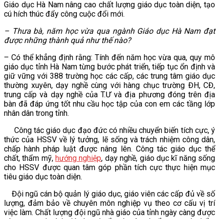
Giáo dục Hà Nam nâng cao chất lượng giáo dục toàn diện, tạo
VĂN BẢN
cú hích thúc đẩy công cuộc đổi mới.
– Thưa bà, năm học vừa qua ngành Giáo dục Hà Nam đạt
THƯ VIỆN
được những thành quả như thế nào?
– Có thể khẳng định rằng: Tính đến năm học vừa qua, quy mô
giáo dục tỉnh Hà Nam từng bước phát triển, tiếp tục ổn định và
giữ vững với 388 trường học các cấp, các trung tâm giáo dục
thường xuyên, dạy nghề cùng với hàng chục trường ĐH, CĐ,
trung cấp và dạy nghề của T.Ư và địa phương đóng trên địa
bàn đã đáp ứng tốt nhu cầu học tập của con em các tầng lớp
nhân dân trong tỉnh.
Công tác giáo dục đạo đức có nhiều chuyển biến tích cực, ý
thức của HSSV về lý tưởng, lẽ sống và trách nhiệm công dân,
chấp hành pháp luật được nâng lên. Công tác giáo dục thể
chất, thẩm mỹ,
hướng nghiệp
, dạy nghề, giáo dục kĩ năng sống
cho HSSV được quan tâm góp phần tích cực thực hiện mục
tiêu giáo dục toàn diện.
Đội ngũ cán bộ quản lý giáo dục, giáo viên các cấp đủ về số
lượng, đảm bảo về chuyên môn nghiệp vụ theo cơ cấu vị trí
việc làm. Chất lượng đội ngũ nhà giáo của tỉnh ngày càng được