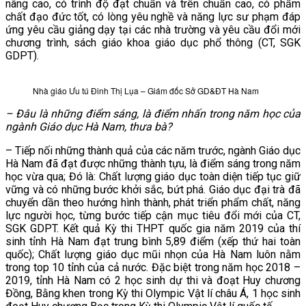
nâng cao, có trình độ đạt chuẩn và trên chuẩn cao, có phẩm
chất đạo đức tốt, có lòng yêu nghề và năng lực sư phạm đáp
ứng yêu cầu giảng dạy tại các nhà trường và yêu cầu đổi mới
chương trình, sách giáo khoa giáo dục phổ thông (CT, SGK
GDPT).
Nhà giáo Ưu tú Đinh Thị Lụa – Giám đốc Sở GD&ĐT Hà Nam
– Đâu là những điểm sáng, là điểm nhấn trong năm học của
ngành Giáo dục Hà Nam, thưa bà?
– Tiếp nối những thành quả của các năm trước, ngành Giáo dục
Hà Nam đã đạt được những thành tựu, là điểm sáng trong năm
học vừa qua; Đó là: Chất lượng giáo dục toàn diện tiếp tục giữ
vững và có những bước khởi sắc, bứt phá. Giáo dục đại trà đã
chuyển dần theo hướng hình thành, phát triển phẩm chất, năng
lực người học, từng bước tiếp cận mục tiêu đổi mới của CT,
SGK GDPT. Kết quả Kỳ thi THPT quốc gia năm 2019 của thí
sinh tỉnh Hà Nam đạt trung bình 5,89 điểm (xếp thứ hai toàn
quốc); Chất lượng giáo dục mũi nhọn của Hà Nam luôn nằm
trong top 10 tỉnh của cả nước. Đặc biệt trong năm học 2018 –
2019, tỉnh Hà Nam có 2 học sinh dự thi và đoạt Huy chương
Đồng, Bằng khen trong Kỳ thi Olympic Vật lí châu Á, 1 học sinh