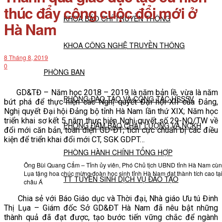
thúc đẩy công cuộc đổi mới ở
KHOA BÁO CHÍ TRUYỀN THÔNG
Hà Nam
KHOA CÔNG NGHỆ TRUYỀN THÔNG
8 Tháng 8, 2019
0
PHÒNG BAN
GD&TĐ – Năm học 2018 – 2019 là năm bản lề, vừa là năm
PHÒNG ĐÀO TẠO VÀ CÔNG TÁC HSSSV
bứt phá để thực hiện các Nghị quyết Đại hội XII của Đảng,
Nghị quyết Đại hội Đảng bộ tỉnh Hà Nam lần thứ XIX; Năm học
triển khai sơ kết 5 năm thực hiện Nghị quyết số 29-NQ/TW về
PHÒNG ĐẢM BẢO CHẤT LƯỢNG VÀ NCKH
đổi mới căn bản, toàn diện GD-ĐT; tích cực chuẩn bị các điều
kiện để triển khai đổi mới CT, SGK GDPT…
PHÒNG HÀNH CHÍNH TỔNG HỢP
Ông Bùi Quang Cẩm – Tỉnh ủy viên, Phó Chủ tịch UBND tỉnh Hà Nam cù
Lụa tặng hoa chúc mừng đoàn học sinh tỉnh Hà Nam đạt thành tích cao tại
TT TUYỂN SINH DỊCH VỤ ĐÀO TẠO
châu Á
Chia sẻ với Báo Giáo dục và Thời đại, Nhà giáo Ưu tú Đinh
NGHIÊN CỨU KHOA HỌC
Thị Lụa – Giám đốc Sở GD&ĐT Hà Nam đã nêu bật những
thành quả đã đạt được, tạo bước tiến vững chắc để ngành