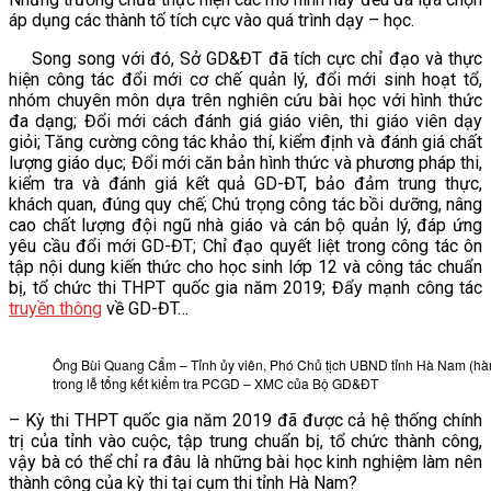
áp dụng các thành tố tích cực vào quá trình dạy – học.
Song song với đó, Sở GD&ĐT đã tích cực chỉ đạo và thực
hiện công tác đổi mới cơ chế quản lý, đổi mới sinh hoạt tổ,
nhóm chuyên môn dựa trên nghiên cứu bài học với hình thức
đa dạng; Đổi mới cách đánh giá giáo viên, thi giáo viên dạy
giỏi; Tăng cường công tác khảo thí, kiểm định và đánh giá chất
lượng giáo dục; Đổi mới căn bản hình thức và phương pháp thi,
kiểm tra và đánh giá kết quả GD-ĐT, bảo đảm trung thực,
khách quan, đúng quy chế; Chú trọng công tác bồi dưỡng, nâng
cao chất lượng đội ngũ nhà giáo và cán bộ quản lý, đáp ứng
yêu cầu đổi mới GD-ĐT; Chỉ đạo quyết liệt trong công tác ôn
tập nội dung kiến thức cho học sinh lớp 12 và công tác chuẩn
bị, tổ chức thi THPT quốc gia năm 2019; Đẩy mạnh công tác
truyền thông
về GD-ĐT…
Ông Bùi Quang Cẩm – Tỉnh ủy viên, Phó Chủ tịch UBND tỉnh Hà Nam (hàn
trong lễ tổng kết kiểm tra PCGD – XMC của Bộ GD&ĐT
– Kỳ thi THPT quốc gia năm 2019 đã được cả hệ thống chính
trị của tỉnh vào cuộc, tập trung chuẩn bị, tổ chức thành công,
vậy bà có thể chỉ ra đâu là những bài học kinh nghiệm làm nên
thành công của kỳ thi tại cụm thi tỉnh Hà Nam?