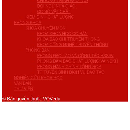
CHƯƠNG TRÌNH ĐÀO TẠO
ĐỘI NGŨ NHÀ GIÁO
CƠ SỞ VẬT CHẤT
KIỂM ĐỊNH CHẤT LƯỢNG
PHÒNG KHOA
KHOA CHUYÊN MÔN
KHOA KHOA HỌC CƠ BẢN
KHOA BÁO CHÍ TRUYỀN THÔNG
KHOA CÔNG NGHỆ TRUYỀN THÔNG
PHÒNG BAN
PHÒNG ĐÀO TẠO VÀ CÔNG TÁC HSSSV
PHÒNG ĐẢM BẢO CHẤT LƯỢNG VÀ NCKH
PHÒNG HÀNH CHÍNH TỔNG HỢP
TT TUYỂN SINH DỊCH VỤ ĐÀO TẠO
NGHIÊN CỨU KHOA HỌC
VĂN BẢN
THƯ VIỆN
© Bản quyền thuộc VOVedu