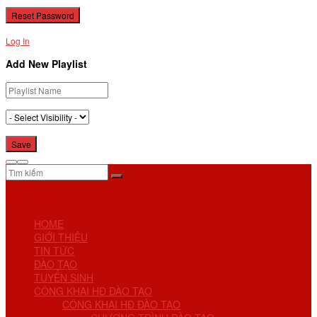
Log In
Add New Playlist
No Result
View All Result
HOME
GIỚI THIỆU
TIN TỨC
ĐÀO TẠO
TUYỂN SINH
CÔNG KHAI HĐ ĐÀO TẠO
CÔNG KHAI HĐ ĐÀO TẠO