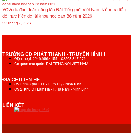
VOVedu đón đoàn công tác Đài Tiếng nói Việt Nam kiểm tra tiến
độ thực hiện đề tài khoa học cấp Bộ năm 2026
22 Tháng 7, 2026
TRƯỜNG CĐ PHÁT THANH - TRUYỀN HÌNH I
Điện thoại: 0246.656.4155 – 02263.847.679
Cơ quan chủ quản: ĐÀI TIẾNG NÓI VIỆT NAM
ĐỊA CHỈ LIÊN HỆ
CS1: 136 Quy Lưu - P. Phủ Lý - Ninh Bình
CS 2: Khu ĐT Lam Hạ - P. Hà Nam - Ninh Bình
LIÊN KẾT