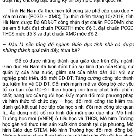
đoạt Huy chương Bạc trong Kỳ thi Olympic Vật lí quốc tế.
Tỉnh Hà Nam đã thực hiện tốt công tác phổ cập giáo dục –
xóa mù chữ (PCGD – XMC); Tại thời điểm tháng 10/2018, tỉnh
Hà Nam được Bộ GD&ĐT công nhận đạt chuẩn PCGDMN cho
trẻ em 5 tuổi, đạt chuẩn PCGDTH mức độ 3, đạt chuẩn PCGD
THCS mức độ 3 và đạt chuẩn XMC mức độ 2.
– Đâu là nền tảng để ngành Giáo dục tỉnh nhà có được
những thành quả trên đây, thưa bà?
Để có được những thành quả giáo dục trên đây, ngành
Giáo dục Hà Nam đã luôn đảm bảo sự lãnh đạo của Đảng, sự
quản lý của Nhà nước, giám sát của nhân dân đối với sự
nghiệp phát triển, đổi mới GD-ĐT; Tăng cường công tác thanh
tra, kiểm tra về GD-ĐT; Đổi mới mạnh mẽ và đồng bộ các yếu
tố cơ bản của GD-ĐT theo hướng coi trọng phát triển phẩm
chất, năng lực của người học. Đẩy mạnh đổi mới phương pháp
và hình thức tổ chức dạy – học, đổi mới công tác kiểm tra,
đánh giá kết quả học tập của học sinh, đổi mới công tác quản
lí… Áp dụng một số mô hình đổi mới giáo dục như: Mô hình
Trường học mới (VNEN) ở tiểu học và THCS, Mô hình Trường
học gắn với thực tiễn sản xuất kinh doanh tại địa phương, Mô
hình Giáo dục STEM, Mô hình Trường học đổi mới đồng bộ.
Những trường chưa thực hiện các mô hình này đều đã lựa chọn