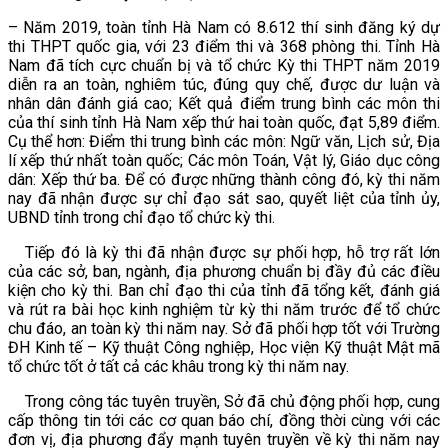
– Năm 2019, toàn tỉnh Hà Nam có 8.612 thí sinh đăng ký dự
thi THPT quốc gia, với 23 điểm thi và 368 phòng thi. Tỉnh Hà
Nam đã tích cực chuẩn bị và tổ chức Kỳ thi THPT năm 2019
diễn ra an toàn, nghiêm túc, đúng quy chế, được dư luận và
nhân dân đánh giá cao; Kết quả điểm trung bình các môn thi
của thí sinh tỉnh Hà Nam xếp thứ hai toàn quốc, đạt 5,89 điểm.
Cụ thể hơn: Điểm thi trung bình các môn: Ngữ văn, Lịch sử, Địa
lí xếp thứ nhất toàn quốc; Các môn Toán, Vật lý, Giáo dục công
dân: Xếp thứ ba. Để có được những thành công đó, kỳ thi năm
nay đã nhận được sự chỉ đạo sát sao, quyết liệt của tỉnh ủy,
UBND tỉnh trong chỉ đạo tổ chức kỳ thi.
Tiếp đó là kỳ thi đã nhận được sự phối hợp, hỗ trợ rất lớn
của các sở, ban, ngành, địa phương chuẩn bị đầy đủ các điều
kiện cho kỳ thi. Ban chỉ đạo thi của tỉnh đã tổng kết, đánh giá
và rút ra bài học kinh nghiệm từ kỳ thi năm trước để tổ chức
chu đáo, an toàn kỳ thi năm nay. Sở đã phối hợp tốt với Trường
ĐH Kinh tế – Kỹ thuật Công nghiệp, Học viện Kỹ thuật Mật mã
tổ chức tốt ở tất cả các khâu trong kỳ thi năm nay.
Trong công tác tuyên truyền, Sở đã chủ động phối hợp, cung
cấp thông tin tới các cơ quan báo chí, đồng thời cùng với các
đơn vị, địa phương đẩy mạnh tuyên truyền về kỳ thi năm nay