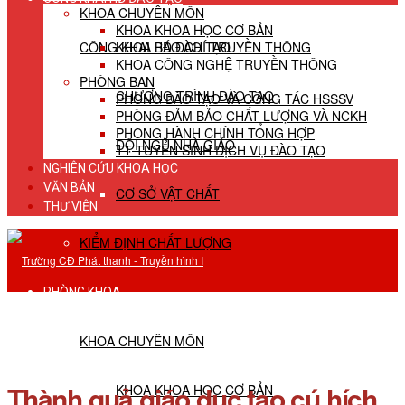
KHOA CHUYÊN MÔN
KHOA KHOA HỌC CƠ BẢN
CÔNG KHAI HĐ ĐÀO TẠO
KHOA BÁO CHÍ TRUYỀN THÔNG
KHOA CÔNG NGHỆ TRUYỀN THÔNG
PHÒNG BAN
CHƯƠNG TRÌNH ĐÀO TẠO
PHÒNG ĐÀO TẠO VÀ CÔNG TÁC HSSSV
PHÒNG ĐẢM BẢO CHẤT LƯỢNG VÀ NCKH
PHÒNG HÀNH CHÍNH TỔNG HỢP
ĐỘI NGŨ NHÀ GIÁO
TT TUYỂN SINH DỊCH VỤ ĐÀO TẠO
NGHIÊN CỨU KHOA HỌC
VĂN BẢN
CƠ SỞ VẬT CHẤT
THƯ VIỆN
KIỂM ĐỊNH CHẤT LƯỢNG
PHÒNG KHOA
KHOA CHUYÊN MÔN
Thành quả giáo dục tạo cú hích
KHOA KHOA HỌC CƠ BẢN