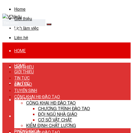
Home
Giới thiệu
Lịch làm việc
No Result
View All Result
Liên hệ
HOME
HOME
GIỚI THIỆU
GIỚI THIỆU
TIN TỨC
TIN TỨC
ĐÀO TẠO
TUYỂN SINH
CÔNG KHAI HĐ ĐÀO TẠO
ĐÀO TẠO
CÔNG KHAI HĐ ĐÀO TẠO
CHƯƠNG TRÌNH ĐÀO TẠO
ĐỘI NGŨ NHÀ GIÁO
TUYỂN SINH
CƠ SỞ VẬT CHẤT
KIỂM ĐỊNH CHẤT LƯỢNG
PHÒNG KHOA
CÔNG KHAI HĐ ĐÀO TẠO