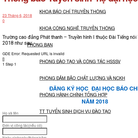
KHOA BÁO CHÍ TRUYỀN THÔNG
23 Tháng 6, 2018
0
KHOA CÔNG NGHỆ TRUYỀN THÔNG
Trường cao đẳng Phát thanh – Truyền hình I thuộc Đài Tiếng nói
2018 như sau:
PHÒNG BAN
GDE Error: Requested URL is invalid
[]
PHÒNG ĐÀO TẠO VÀ CÔNG TÁC HSSSV
1
Step 1
PHÒNG ĐẢM BẢO CHẤT LƯỢNG VÀ NCKH
ĐĂNG KÝ HỌC ĐẠI HỌC BÁO CH
PHÒNG HÀNH CHÍNH TỔNG HỢP
NĂM 2018
TT TUYỂN SINH DỊCH VỤ ĐÀO TẠO
Họ và tên
Đơn vị công tác
(nếu có)
NGHIÊN CỨU KHOA HỌC
Ngày sinh
ngày/tháng/năm