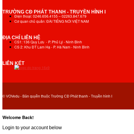
TRƯỜNG CĐ PHÁT THANH - TRUYỀN HÌNH I
Điện thoại: 0246.656.4155 – 02263.847.679
Cơ quan chủ quản: ĐÀI TIẾNG NÓI VIỆT NAM
ĐỊA CHỈ LIÊN HỆ
CS1: 136 Quy Lưu - P. Phủ Lý - Ninh Bình
CS 2: Khu ĐT Lam Hạ - P. Hà Nam - Ninh Bình
LIÊN KẾT
© VOVedu - Bản quyền thuộc Trường CĐ Phát thanh - Truyền hình I
Welcome Back!
Login to your account below