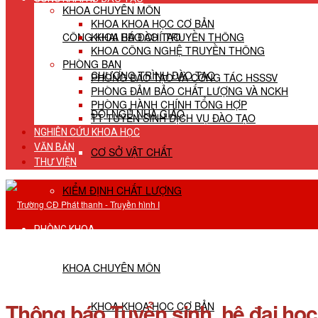
KHOA CHUYÊN MÔN
KHOA KHOA HỌC CƠ BẢN
CÔNG KHAI HĐ ĐÀO TẠO
KHOA BÁO CHÍ TRUYỀN THÔNG
KHOA CÔNG NGHỆ TRUYỀN THÔNG
PHÒNG BAN
CHƯƠNG TRÌNH ĐÀO TẠO
PHÒNG ĐÀO TẠO VÀ CÔNG TÁC HSSSV
PHÒNG ĐẢM BẢO CHẤT LƯỢNG VÀ NCKH
PHÒNG HÀNH CHÍNH TỔNG HỢP
ĐỘI NGŨ NHÀ GIÁO
TT TUYỂN SINH DỊCH VỤ ĐÀO TẠO
NGHIÊN CỨU KHOA HỌC
VĂN BẢN
CƠ SỞ VẬT CHẤT
THƯ VIỆN
KIỂM ĐỊNH CHẤT LƯỢNG
PHÒNG KHOA
KHOA CHUYÊN MÔN
Thông báo Tuyển sinh hệ đại học
KHOA KHOA HỌC CƠ BẢN