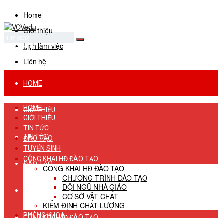
Home
Giới thiệu
Lịch làm việc
No Result
View All Result
Liên hệ
HOME
HOME
GIỚI THIỆU
GIỚI THIỆU
TIN TỨC
TIN TỨC
ĐÀO TẠO
TUYỂN SINH
CÔNG KHAI HĐ ĐÀO TẠO
ĐÀO TẠO
CÔNG KHAI HĐ ĐÀO TẠO
CHƯƠNG TRÌNH ĐÀO TẠO
ĐỘI NGŨ NHÀ GIÁO
TUYỂN SINH
CƠ SỞ VẬT CHẤT
KIỂM ĐỊNH CHẤT LƯỢNG
PHÒNG KHOA
CÔNG KHAI HĐ ĐÀO TẠO