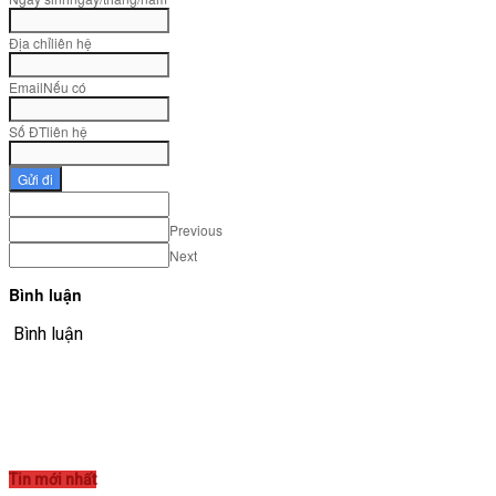
VĂN BẢN
Địa chỉ
liên hệ
Email
Nếu có
THƯ VIỆN
Số ĐT
liên hệ
Gửi đi
Previous
Next
Bình luận
Bình luận
Tin mới nhất