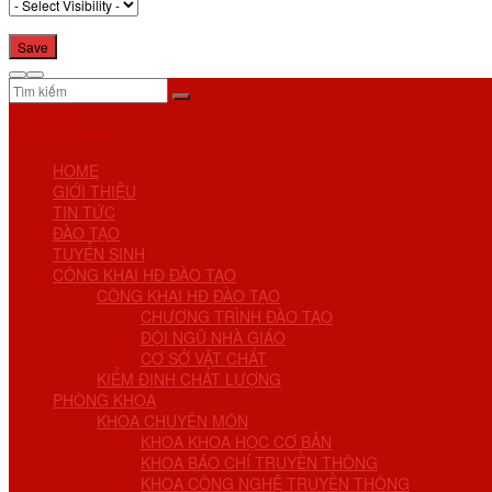
No Result
View All Result
HOME
GIỚI THIỆU
TIN TỨC
ĐÀO TẠO
TUYỂN SINH
CÔNG KHAI HĐ ĐÀO TẠO
CÔNG KHAI HĐ ĐÀO TẠO
CHƯƠNG TRÌNH ĐÀO TẠO
ĐỘI NGŨ NHÀ GIÁO
CƠ SỞ VẬT CHẤT
KIỂM ĐỊNH CHẤT LƯỢNG
PHÒNG KHOA
KHOA CHUYÊN MÔN
KHOA KHOA HỌC CƠ BẢN
KHOA BÁO CHÍ TRUYỀN THÔNG
KHOA CÔNG NGHỆ TRUYỀN THÔNG