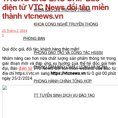
điện tử VTC News đổi tên miền
KHOA BÁO CHÍ TRUYỀN THÔNG
thành vtcnews.vn
KHOA CÔNG NGHỆ TRUYỀN THÔNG
25 Tháng 2, 2024
0
PHÒNG BAN
Quý độc giả, đối tác, khách hàng thân mến!
PHÒNG ĐÀO TẠO VÀ CÔNG TÁC HSSSV
Nhằm nâng cao hơn nữa chất lượng sản phẩm thông tin trong
giai đoạn mới và đáp ứng xu hướng của thế hệ độc giả hiện
PHÒNG ĐẢM BẢO CHẤT LƯỢNG VÀ NCKH
đại, Báo
điện tử
VTC News đổi tên miền website của Báo từ
địa chỉ https://vtc.vn sang
https://vtcnews.vn
từ 0 giờ 00 phút
ngày 25/2/2024.
PHÒNG HÀNH CHÍNH TỔNG HỢP
TT TUYỂN SINH DỊCH VỤ ĐÀO TẠO
NGHIÊN CỨU KHOA HỌC