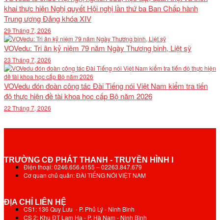
khai thực hiện Nghị quyết Hội nghị lần thứ ba Ban Chấp hành
Trung ương Đảng khóa XIV
29 Tháng 7, 2026
VOVedu: Tri ân kỷ niệm 79 năm Ngày Thương binh, Liệt sỹ
23 Tháng 7, 2026
VOVedu đón đoàn công tác Đài Tiếng nói Việt Nam kiểm tra tiến
độ thực hiện đề tài khoa học cấp Bộ năm 2026
22 Tháng 7, 2026
TRƯỜNG CĐ PHÁT THANH - TRUYỀN HÌNH I
Điện thoại: 0246.656.4155 – 02263.847.679
Cơ quan chủ quản: ĐÀI TIẾNG NÓI VIỆT NAM
ĐỊA CHỈ LIÊN HỆ
CS1: 136 Quy Lưu - P. Phủ Lý - Ninh Bình
CS 2: Khu ĐT Lam Hạ - P. Hà Nam - Ninh Bình