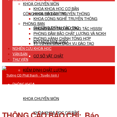
KHOA CHUYÊN MÔN
KHOA KHOA HỌC CƠ BẢN
CÔNG KHAI HĐ ĐÀO TẠO
KHOA BÁO CHÍ TRUYỀN THÔNG
KHOA CÔNG NGHỆ TRUYỀN THÔNG
PHÒNG BAN
CHƯƠNG TRÌNH ĐÀO TẠO
PHÒNG ĐÀO TẠO VÀ CÔNG TÁC HSSSV
PHÒNG ĐẢM BẢO CHẤT LƯỢNG VÀ NCKH
PHÒNG HÀNH CHÍNH TỔNG HỢP
ĐỘI NGŨ NHÀ GIÁO
TT TUYỂN SINH DỊCH VỤ ĐÀO TẠO
NGHIÊN CỨU KHOA HỌC
VĂN BẢN
CƠ SỞ VẬT CHẤT
THƯ VIỆN
KIỂM ĐỊNH CHẤT LƯỢNG
PHÒNG KHOA
KHOA CHUYÊN MÔN
THÔNG CÁO BÁO CHÍ: Báo
KHOA KHOA HỌC CƠ BẢN