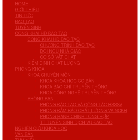
HOME
GIỚI THIỆU
TIN TỨC
ĐÀO TẠO
TUYỂN SINH
CÔNG KHAI HĐ ĐÀO TẠO
CÔNG KHAI HĐ ĐÀO TẠO
CHƯƠNG TRÌNH ĐÀO TẠO
ĐỘI NGŨ NHÀ GIÁO
CƠ SỞ VẬT CHẤT
KIỂM ĐỊNH CHẤT LƯỢNG
PHÒNG KHOA
KHOA CHUYÊN MÔN
KHOA KHOA HỌC CƠ BẢN
KHOA BÁO CHÍ TRUYỀN THÔNG
KHOA CÔNG NGHỆ TRUYỀN THÔNG
PHÒNG BAN
PHÒNG ĐÀO TẠO VÀ CÔNG TÁC HSSSV
PHÒNG ĐẢM BẢO CHẤT LƯỢNG VÀ NCKH
PHÒNG HÀNH CHÍNH TỔNG HỢP
TT TUYỂN SINH DỊCH VỤ ĐÀO TẠO
NGHIÊN CỨU KHOA HỌC
VĂN BẢN