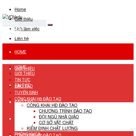
Home
Giới thiệu
Lịch làm việc
No Result
View All Result
Liên hệ
HOME
HOME
GIỚI THIỆU
GIỚI THIỆU
TIN TỨC
TIN TỨC
ĐÀO TẠO
TUYỂN SINH
CÔNG KHAI HĐ ĐÀO TẠO
ĐÀO TẠO
CÔNG KHAI HĐ ĐÀO TẠO
CHƯƠNG TRÌNH ĐÀO TẠO
ĐỘI NGŨ NHÀ GIÁO
TUYỂN SINH
CƠ SỞ VẬT CHẤT
KIỂM ĐỊNH CHẤT LƯỢNG
PHÒNG KHOA
CÔNG KHAI HĐ ĐÀO TẠO