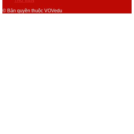
THƯ VIỆN
© Bản quyền thuộc VOVedu