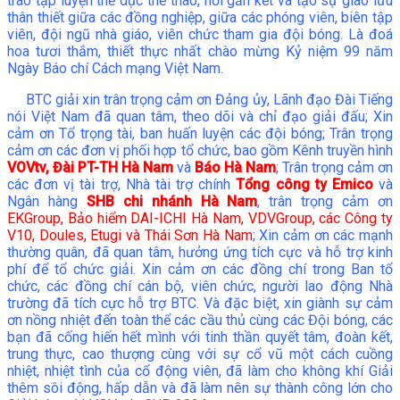
trào tập luyện thể dục thể thao, nơi gắn kết và tạo sự giao lưu
thân thiết giữa các đồng nghiệp, giữa các phóng viên, biên tập
VĂN BẢN
viên, đội ngũ nhà giáo, viên chức tham gia đội bóng. Là đoá
hoa tươi thắm, thiết thực nhất chào mừng Kỷ niệm 99 năm
Ngày Báo chí Cách mạng Việt Nam.
THƯ VIỆN
BTC giải xin trân trọng cảm ơn Đảng ủy, Lãnh đạo Đài Tiếng
nói Việt Nam đã quan tâm, theo dõi và chỉ đạo giải đấu; Xin
cảm ơn Tổ trọng tài, ban huấn luyện các đội bóng; Trân trọng
cảm ơn các đơn vị phối hợp tổ chức, bao gồm Kênh truyền hình
VOVtv, Đài PT-TH Hà Nam
và
Báo Hà Nam
; Trân trọng cảm ơn
các đơn vị tài trợ, Nhà tài trợ chính
Tổng công ty Emico
và
Ngân hàng
SHB chi nhánh Hà Nam
, trân trọng cảm ơn
EKGroup, Bảo hiểm DAI-ICHI Hà Nam, VDVGroup, các Công ty
V10, Doules, Etugi và Thái Sơn Hà Nam
; Xin cảm ơn các mạnh
thường quân, đã quan tâm, hưởng ứng tích cực và hỗ trợ kinh
phí để tổ chức giải. Xin cảm ơn các đồng chí trong Ban tổ
chức, các đồng chí cán bộ, viên chức, người lao động Nhà
trường đã tích cực hỗ trợ BTC. Và đặc biệt, xin giành sự cảm
ơn nồng nhiệt đến toàn thể các cầu thủ cùng các Đội bóng, các
bạn đã cống hiến hết mình với tinh thần quyết tâm, đoàn kết,
trung thực, cao thượng cùng với sự cổ vũ một cách cuồng
nhiệt, nhiệt tình của cổ động viên, đã làm cho không khí Giải
thêm sôi động, hấp dẫn và đã làm nên sự thành công lớn cho