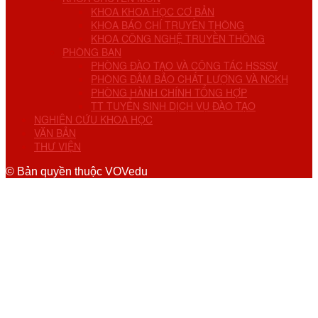
KHOA KHOA HỌC CƠ BẢN
KHOA BÁO CHÍ TRUYỀN THÔNG
KHOA CÔNG NGHỆ TRUYỀN THÔNG
PHÒNG BAN
PHÒNG ĐÀO TẠO VÀ CÔNG TÁC HSSSV
PHÒNG ĐẢM BẢO CHẤT LƯỢNG VÀ NCKH
PHÒNG HÀNH CHÍNH TỔNG HỢP
TT TUYỂN SINH DỊCH VỤ ĐÀO TẠO
NGHIÊN CỨU KHOA HỌC
VĂN BẢN
THƯ VIỆN
© Bản quyền thuộc VOVedu