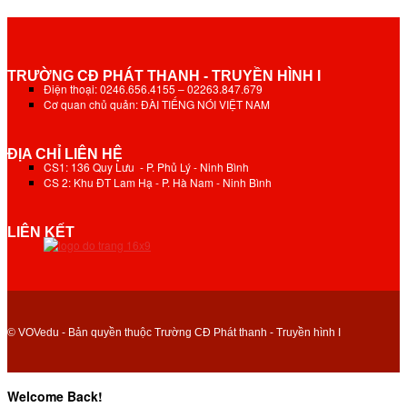
TRƯỜNG CĐ PHÁT THANH - TRUYỀN HÌNH I
Điện thoại: 0246.656.4155 – 02263.847.679
Cơ quan chủ quản: ĐÀI TIẾNG NÓI VIỆT NAM
ĐỊA CHỈ LIÊN HỆ
CS1: 136 Quy Lưu - P. Phủ Lý - Ninh Bình
CS 2: Khu ĐT Lam Hạ - P. Hà Nam - Ninh Bình
LIÊN KẾT
© VOVedu - Bản quyền thuộc Trường CĐ Phát thanh - Truyền hình I
Welcome Back!