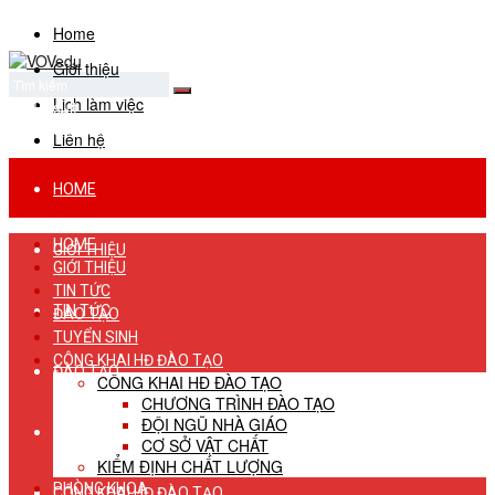
Home
Giới thiệu
Lịch làm việc
No Result
View All Result
Liên hệ
HOME
HOME
GIỚI THIỆU
GIỚI THIỆU
TIN TỨC
TIN TỨC
ĐÀO TẠO
TUYỂN SINH
CÔNG KHAI HĐ ĐÀO TẠO
ĐÀO TẠO
CÔNG KHAI HĐ ĐÀO TẠO
CHƯƠNG TRÌNH ĐÀO TẠO
ĐỘI NGŨ NHÀ GIÁO
TUYỂN SINH
CƠ SỞ VẬT CHẤT
KIỂM ĐỊNH CHẤT LƯỢNG
PHÒNG KHOA
CÔNG KHAI HĐ ĐÀO TẠO