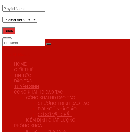
No Result
View All Result
HOME
GIỚI THIỆU
TIN TỨC
ĐÀO TẠO
TUYỂN SINH
CÔNG KHAI HĐ ĐÀO TẠO
CÔNG KHAI HĐ ĐÀO TẠO
CHƯƠNG TRÌNH ĐÀO TẠO
ĐỘI NGŨ NHÀ GIÁO
CƠ SỞ VẬT CHẤT
KIỂM ĐỊNH CHẤT LƯỢNG
PHÒNG KHOA
KHOA CHUYÊN MÔN