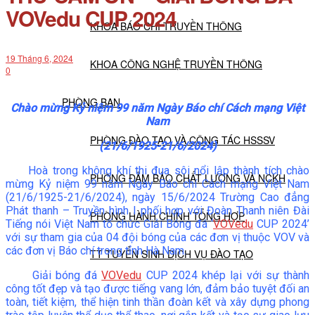
VOVedu CUP 2024
KHOA BÁO CHÍ TRUYỀN THÔNG
19 Tháng 6, 2024
KHOA CÔNG NGHỆ TRUYỀN THÔNG
0
PHÒNG BAN
Chào mừng Kỷ niệm 99 năm Ngày Báo chí Cách mạng Việt
Nam
PHÒNG ĐÀO TẠO VÀ CÔNG TÁC HSSSV
(21/6/1925-21/6/2024)
Hoà trong không khí thi đua sôi nổi lập thành tích chào
PHÒNG ĐẢM BẢO CHẤT LƯỢNG VÀ NCKH
mừng Kỷ niệm 99 năm Ngày Báo chí Cách mạng Việt Nam
(21/6/1925-21/6/2024), ngày 15/6/2024 Trường Cao đẳng
Phát thanh – Truyền hình I phối hợp với Đoàn Thanh niên Đài
PHÒNG HÀNH CHÍNH TỔNG HỢP
Tiếng nói Việt Nam tổ chức Giải Bóng đá ‘
VOVedu
CUP 2024’
với sự tham gia của 04 đội bóng của các đơn vị thuộc VOV và
các đơn vị Báo chí trong tỉnh Hà Nam.
TT TUYỂN SINH DỊCH VỤ ĐÀO TẠO
Giải bóng đá
VOVedu
CUP 2024 khép lại với sự thành
công tốt đẹp và tạo được tiếng vang lớn, đảm bảo tuyệt đối an
NGHIÊN CỨU KHOA HỌC
toàn, tiết kiệm, thể hiện tinh thần đoàn kết và xây dựng phong