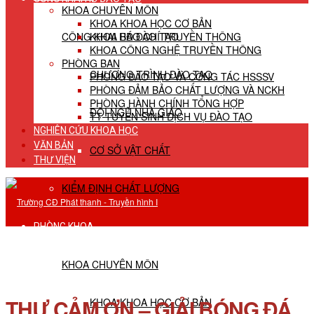
KHOA CHUYÊN MÔN
KHOA KHOA HỌC CƠ BẢN
CÔNG KHAI HĐ ĐÀO TẠO
KHOA BÁO CHÍ TRUYỀN THÔNG
KHOA CÔNG NGHỆ TRUYỀN THÔNG
PHÒNG BAN
CHƯƠNG TRÌNH ĐÀO TẠO
PHÒNG ĐÀO TẠO VÀ CÔNG TÁC HSSSV
PHÒNG ĐẢM BẢO CHẤT LƯỢNG VÀ NCKH
PHÒNG HÀNH CHÍNH TỔNG HỢP
ĐỘI NGŨ NHÀ GIÁO
TT TUYỂN SINH DỊCH VỤ ĐÀO TẠO
NGHIÊN CỨU KHOA HỌC
VĂN BẢN
CƠ SỞ VẬT CHẤT
THƯ VIỆN
KIỂM ĐỊNH CHẤT LƯỢNG
PHÒNG KHOA
KHOA CHUYÊN MÔN
THƯ CẢM ƠN – GIẢI BÓNG ĐÁ
KHOA KHOA HỌC CƠ BẢN