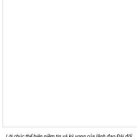
Lời chúc thể hiện niềm tin và kỳ vọng của lãnh đạo Đài
đối