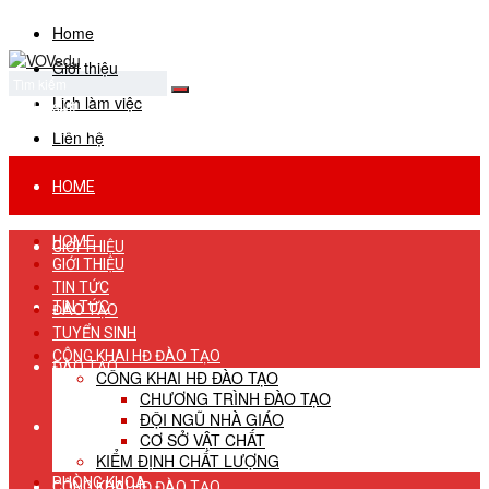
Home
Giới thiệu
Lịch làm việc
No Result
View All Result
Liên hệ
HOME
HOME
GIỚI THIỆU
GIỚI THIỆU
TIN TỨC
TIN TỨC
ĐÀO TẠO
TUYỂN SINH
CÔNG KHAI HĐ ĐÀO TẠO
ĐÀO TẠO
CÔNG KHAI HĐ ĐÀO TẠO
CHƯƠNG TRÌNH ĐÀO TẠO
ĐỘI NGŨ NHÀ GIÁO
TUYỂN SINH
CƠ SỞ VẬT CHẤT
KIỂM ĐỊNH CHẤT LƯỢNG
PHÒNG KHOA
CÔNG KHAI HĐ ĐÀO TẠO