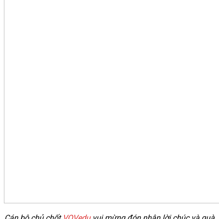
Cán bộ chủ chốt
VOVedu
vui mừng đón nhận lời chúc và quà