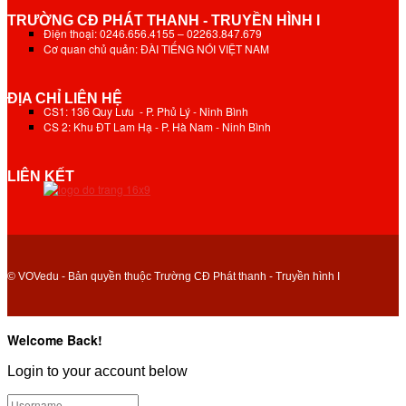
TRƯỜNG CĐ PHÁT THANH - TRUYỀN HÌNH I
Điện thoại: 0246.656.4155 – 02263.847.679
Cơ quan chủ quản: ĐÀI TIẾNG NÓI VIỆT NAM
ĐỊA CHỈ LIÊN HỆ
CS1: 136 Quy Lưu - P. Phủ Lý - Ninh Bình
CS 2: Khu ĐT Lam Hạ - P. Hà Nam - Ninh Bình
LIÊN KẾT
© VOVedu - Bản quyền thuộc Trường CĐ Phát thanh - Truyền hình I
Welcome Back!
Login to your account below