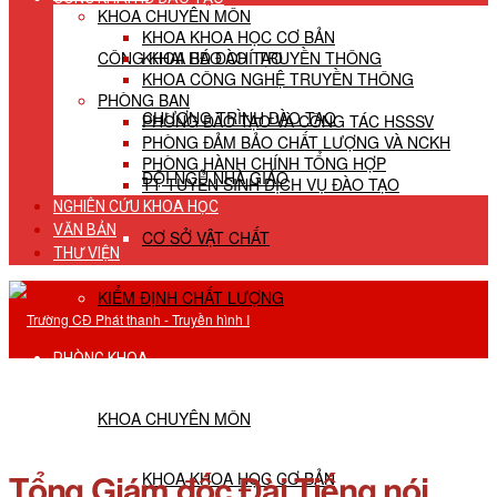
KHOA CHUYÊN MÔN
KHOA KHOA HỌC CƠ BẢN
CÔNG KHAI HĐ ĐÀO TẠO
KHOA BÁO CHÍ TRUYỀN THÔNG
KHOA CÔNG NGHỆ TRUYỀN THÔNG
PHÒNG BAN
CHƯƠNG TRÌNH ĐÀO TẠO
PHÒNG ĐÀO TẠO VÀ CÔNG TÁC HSSSV
PHÒNG ĐẢM BẢO CHẤT LƯỢNG VÀ NCKH
PHÒNG HÀNH CHÍNH TỔNG HỢP
ĐỘI NGŨ NHÀ GIÁO
TT TUYỂN SINH DỊCH VỤ ĐÀO TẠO
NGHIÊN CỨU KHOA HỌC
VĂN BẢN
CƠ SỞ VẬT CHẤT
THƯ VIỆN
KIỂM ĐỊNH CHẤT LƯỢNG
PHÒNG KHOA
KHOA CHUYÊN MÔN
Tổng Giám đốc Đài Tiếng nói
KHOA KHOA HỌC CƠ BẢN