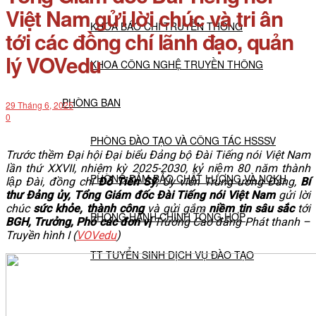
Việt Nam gửi lời chúc và tri ân
KHOA BÁO CHÍ TRUYỀN THÔNG
tới các đồng chí lãnh đạo, quản
lý VOVedu
KHOA CÔNG NGHỆ TRUYỀN THÔNG
PHÒNG BAN
29 Tháng 6, 2025
0
PHÒNG ĐÀO TẠO VÀ CÔNG TÁC HSSSV
Trước thềm Đại hội Đại biểu Đảng bộ Đài Tiếng nói Việt Nam
lần thứ XXVII, nhiệm kỳ 2025-2030, kỷ niệm 80 năm thành
PHÒNG ĐẢM BẢO CHẤT LƯỢNG VÀ NCKH
lập Đài, đồng chí
Đỗ Tiến Sỹ
, Ủy viên Trung ương Đảng,
Bí
thư Đảng ủy, Tổng Giám đốc Đài Tiếng nói Việt Nam
gửi lời
chúc
sức khỏe, thành công
và gửi gắm
niềm tin sâu sắc
tới
PHÒNG HÀNH CHÍNH TỔNG HỢP
BGH, Trưởng, Phó các đơn vị
Trường Cao đẳng Phát thanh –
Truyền hình I (
VOVedu
)
TT TUYỂN SINH DỊCH VỤ ĐÀO TẠO
NGHIÊN CỨU KHOA HỌC