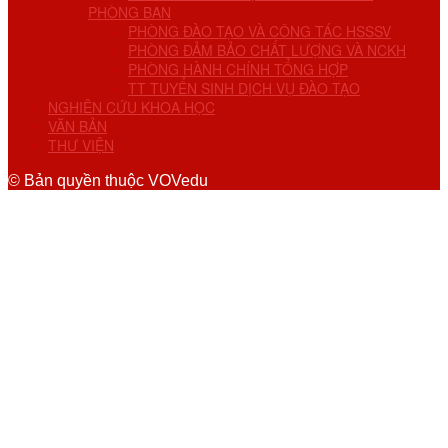
PHÒNG BAN
PHÒNG ĐÀO TẠO VÀ CÔNG TÁC HSSSV
PHÒNG ĐẢM BẢO CHẤT LƯỢNG VÀ NCKH
PHÒNG HÀNH CHÍNH TỔNG HỢP
TT TUYỂN SINH DỊCH VỤ ĐÀO TẠO
NGHIÊN CỨU KHOA HỌC
VĂN BẢN
THƯ VIỆN
© Bản quyền thuộc VOVedu