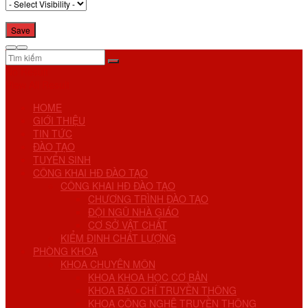
No Result
View All Result
HOME
GIỚI THIỆU
TIN TỨC
ĐÀO TẠO
TUYỂN SINH
CÔNG KHAI HĐ ĐÀO TẠO
CÔNG KHAI HĐ ĐÀO TẠO
CHƯƠNG TRÌNH ĐÀO TẠO
ĐỘI NGŨ NHÀ GIÁO
CƠ SỞ VẬT CHẤT
KIỂM ĐỊNH CHẤT LƯỢNG
PHÒNG KHOA
KHOA CHUYÊN MÔN
KHOA KHOA HỌC CƠ BẢN
KHOA BÁO CHÍ TRUYỀN THÔNG
KHOA CÔNG NGHỆ TRUYỀN THÔNG