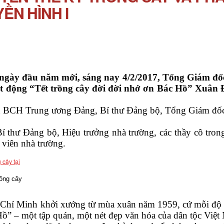
ỀN HÌNH I
g ngày đầu năm mới, sáng nay 4/2/2017, Tổng Giám đ
phát động “Tết trồng cây đời đời nhớ ơn Bác Hồ” Xu
BCH Trung ương Đảng, Bí thư Đảng bộ, Tổng Giám đố
ư Đảng bộ, Hiệu trưởng nhà trường, các thầy cô tron
 viên nhà trường.
ồng cây
Chí Minh khởi xướng từ mùa xuân năm 1959, cứ mỗi độ x
Hồ” – một tập quán, một nét đẹp văn hóa của dân tộc Việt