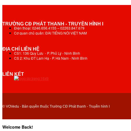
TRƯỜNG CĐ PHÁT THANH - TRUYỀN HÌNH I
Điện thoại: 0246.656.4155 – 02263.847.679
Cơ quan chủ quản: ĐÀI TIẾNG NÓI VIỆT NAM
ĐỊA CHỈ LIÊN HỆ
CS1: 136 Quy Lưu - P. Phủ Lý - Ninh Bình
CS 2: Khu ĐT Lam Hạ - P. Hà Nam - Ninh Bình
LIÊN KẾT
© VOVedu - Bản quyền thuộc Trường CĐ Phát thanh - Truyền hình I
Welcome Back!