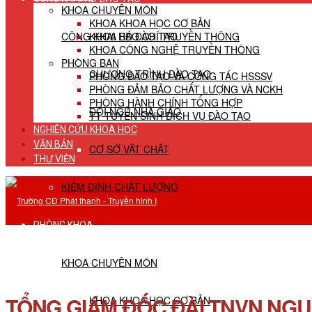
KHOA CHUYÊN MÔN
KHOA KHOA HỌC CƠ BẢN
CÔNG KHAI HĐ ĐÀO TẠO
KHOA BÁO CHÍ TRUYỀN THÔNG
KHOA CÔNG NGHỆ TRUYỀN THÔNG
PHÒNG BAN
CHƯƠNG TRÌNH ĐÀO TẠO
PHÒNG ĐÀO TẠO VÀ CÔNG TÁC HSSSV
PHÒNG ĐẢM BẢO CHẤT LƯỢNG VÀ NCKH
PHÒNG HÀNH CHÍNH TỔNG HỢP
ĐỘI NGŨ NHÀ GIÁO
TT TUYỂN SINH DỊCH VỤ ĐÀO TẠO
NGHIÊN CỨU KHOA HỌC
VĂN BẢN
CƠ SỞ VẬT CHẤT
THƯ VIỆN
KIỂM ĐỊNH CHẤT LƯỢNG
PHÒNG KHOA
KHOA CHUYÊN MÔN
TỔNG GIÁM ĐỐC ĐÀI TNVN NGU
KHOA KHOA HỌC CƠ BẢN