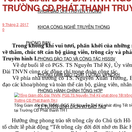
TRƯỜNG CĐ PHÁT THANH TRUY
KHOA BÁO CHÍ TRUYỀN THÔNG
9 Tháng 2, 2017
KHOA CÔNG NGHỆ TRUYỀN THÔNG
0
PHÒNG BAN
Trong không khí vui tươi, phấn khởi của nhữn
về thăm, chúc tết cán bộ giảng viên, trồng cây và 
Truyền hình I.
PHÒNG ĐÀO TẠO VÀ CÔNG TÁC HSSSV
Về dự buổi lễ có PGS. TS Nguyễn Thế Kỷ, Ủy viên 
Đài TNVN cùng các đồng chí trong đoàn công tác.
PHÒNG ĐẢM BẢO CHẤT LƯỢNG VÀ NCKH
Về phía nhà trường có TS. Nguyễn Xuân Trường, Bí th
đạo các khoa/phòng và toàn thể cán bộ, giảng viên, nhân
PHÒNG HÀNH CHÍNH TỔNG HỢP
Tổng Giám đốc Đài TNVN, PGS.TS Nguyễn Thế Kỷ phát động Tết tr
TT TUYỂN SINH DỊCH VỤ ĐÀO TẠO
tại Trường CĐ Phát thanh TH I
Hưởng ứng phong trào tết trồng cây do Chủ tịch Hồ 
NGHIÊN CỨU KHOA HỌC
tổ chức lễ phát động “Tết trồng cây đời đời nhớ ơn Bác 