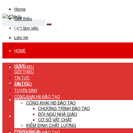
Home
Giới thiệu
Lịch làm việc
No Result
View All Result
Liên hệ
HOME
HOME
GIỚI THIỆU
GIỚI THIỆU
TIN TỨC
TIN TỨC
ĐÀO TẠO
TUYỂN SINH
CÔNG KHAI HĐ ĐÀO TẠO
ĐÀO TẠO
CÔNG KHAI HĐ ĐÀO TẠO
CHƯƠNG TRÌNH ĐÀO TẠO
ĐỘI NGŨ NHÀ GIÁO
TUYỂN SINH
CƠ SỞ VẬT CHẤT
KIỂM ĐỊNH CHẤT LƯỢNG
PHÒNG KHOA
CÔNG KHAI HĐ ĐÀO TẠO