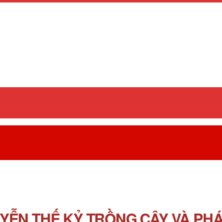
YỄN THẾ KỶ TRỒNG CÂY VÀ PHÁ