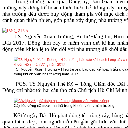
Trong những năm qua, Đảng ủy, Ban Giám hiệu nhà t
VĂN BẢN
trường xây dựng kế hoạch thực hiện Tết trồng cây trong 
nhà trường đều được huy động tham gia với mục đích nâ
cảnh quan thiên nhiên, góp phần xây dựng nhà trường v
THƯ VIỆN
TS. Nguyễn Xuân Trường, Bí thư Đảng bộ, Hiệu trưởng
Dậu 2017. Đồng thời bày tỏ niềm vinh dự, tự hào nhân
động viên khích lệ to lớn đối với nhà trường để khởi đ
TS. Nguyễn Xuân Trường – Hiệu trưởng báo cáo kế hoạch trồng câ
trong khuôn viên nhà trường năm 2017
PGS. TS Nguyễn Thế Kỷ – Tổng Giám đốc Đài TNVN gử
Đồng chí nhắc tới hai câu thơ của Chủ tịch Hồ Chí Minh
Cây lộc vừng đã được hạ thổ trong khuôn viên vườn trường
Kể từ ngày Bác Hồ phát động tết trồng cây, hàng năm 
quan thêm đẹp, con người trở nên gần gũi hơn với th
thầy và trò nhà trường tiếp nối và phát huy phong trào 