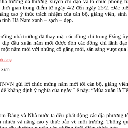
rường đã thường xuyên chỉ đạo và tổ chức phong trào
thời gian trọng điểm từ ngày 4/2 đến ngày 25/2. Đặc biệt
ng cao ý thức trách nhiệm của cán bộ, giảng viên, sinh 
à tỉnh Hà Nam xanh – sạch – đẹp.
 nhà trường đã thay mặt các đồng chí trong Đảng ủy,
 dịp đầu xuân năm mới được đón các đồng chí lãnh đạo Đ
ầu một năm mới với những cố gắng mới, sẵn sàng vượt qua
y xanh
i lời chúc mừng năm mới tới cán bộ, giảng viên, n
 để khẳng định ý nghĩa của ngày Lễ này: “Mùa xuân là Tế
Đảng và Nhà nước ta đều phát động các địa phương tổ 
iên nhiên và nâng cao ý thức bảo vệ môi trường. Thô
trồng cây thường xuyên vào những thời điểm thích hợp.