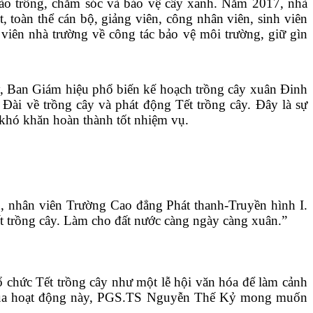
 trồng, chăm sóc và bảo vệ cây xanh. Năm 2017, nhà
, toàn thể cán bộ, giảng viên, công nhân viên, sinh viên
viên nhà trường về công tác bảo vệ môi trường, giữ gìn
 Ban Giám hiệu phổ biến kế hoạch trồng cây xuân Đinh
ài về trồng cây và phát động Tết trồng cây. Đây là sự
 khó khăn hoàn thành tốt nhiệm vụ.
hân viên Trường Cao đẳng Phát thanh-Truyền hình I.
t trồng cây. Làm cho đất nước càng ngày càng xuân.”
chức Tết trồng cây như một lễ hội văn hóa để làm cảnh
ng qua hoạt động này, PGS.TS Nguyễn Thế Kỷ mong muốn