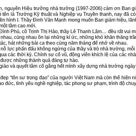
 nguyên Hiệu trưởng nhà trường (1997-2006) cám ơn Ban giám
 tên là Trường Kỹ thuật và Nghiệp vụ Truyền thanh, nay đã có 
ền hình I. Thầy Đinh Văn Mạnh mong muốn Ban giám hiệu, lãnh
 một tầm cao mới.
nh Phú, cô Trịnh Thị Hảo, thầy Lê Thanh Lâm… đều rất vui mừ
 nhau, cùng nhau ôn lại những kí ức, những khó khăn thăng trầ
ác, hát những bài ca theo cùng năm tháng để nhớ về nhau.
lực phấn đấu không ngừng của thầy và trò nhà trường, mỗi gi
qua các thời kỳ. Chính sự cổ vũ, động viên khích lệ của các nhà
t được những thành quả đáng tự hào.
áo và quyết tâm cố gắng hết mình xây dựng nhà trường ngày m
ẹp “tôn sư trọng đạo” của người Việt Nam mà còn thể hiện niề
 đạo đức, tình yêu nghề nghiệp, tác phong sư phạm, trình độ ch