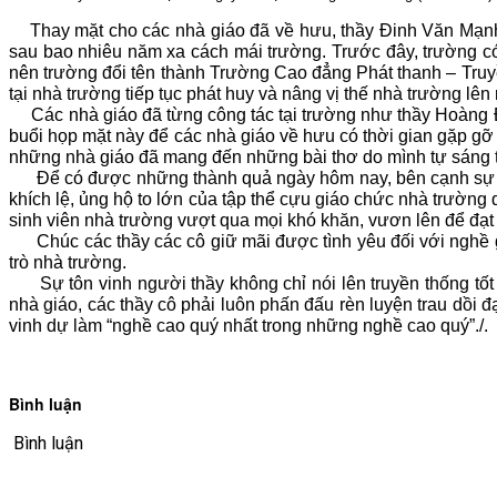
VĂN BẢN
Thay mặt cho các nhà giáo đã về hưu, thầy Đinh Văn Mạnh,
sau bao nhiêu năm xa cách mái trường. Trước đây, trường có
nên trường đổi tên thành Trường Cao đẳng Phát thanh – Truy
THƯ VIỆN
tại nhà trường tiếp tục phát huy và nâng vị thế nhà trường lên
Các nhà giáo đã từng công tác tại trường như thầy Hoàng Đì
buổi họp mặt này để các nhà giáo về hưu có thời gian gặp gỡ
những nhà giáo đã mang đến những bài thơ do mình tự sáng t
Để có được những thành quả ngày hôm nay, bên cạnh sự nỗ 
khích lệ, ủng hộ to lớn của tập thể cựu giáo chức nhà trường 
sinh viên nhà trường vượt qua mọi khó khăn, vươn lên để đạ
Chúc các thầy các cô giữ mãi được tình yêu đối với nghề gi
trò nhà trường.
Sự tôn vinh người thầy không chỉ nói lên truyền thống tốt đ
nhà giáo, các thầy cô phải luôn phấn đấu rèn luyện trau dồi
vinh dự làm “nghề cao quý nhất trong những nghề cao quý”./.
Bình luận
Bình luận