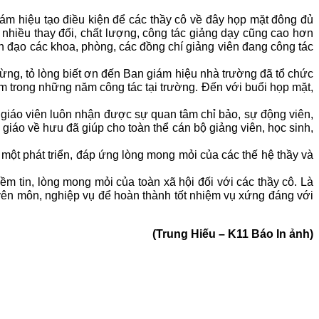
 hiệu tạo điều kiện để các thầy cô về đây họp mặt đông đủ
nhiều thay đổi, chất lượng, công tác giảng dạy cũng cao hơn
 đạo các khoa, phòng, các đồng chí giảng viên đang công tác
ng, tỏ lòng biết ơn đến Ban giám hiệu nhà trường đã tổ chức
m trong những năm công tác tại trường. Đến với buổi họp mặt,
áo viên luôn nhận được sự quan tâm chỉ bảo, sự động viên,
 giáo về hưu đã giúp cho toàn thể cán bộ giảng viên, học sinh,
ột phát triển, đáp ứng lòng mong mỏi của các thế hệ thầy và
m tin, lòng mong mỏi của toàn xã hội đối với các thầy cô. Là
uyên môn, nghiệp vụ để hoàn thành tốt nhiệm vụ xứng đáng với
(Trung Hiếu – K11 Báo In ảnh)