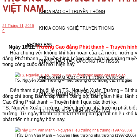
VIỆT NAM
KHOA BÁO CHÍ TRUYỀN THÔNG
21 Tháng 11, 2016
KHOA CÔNG NGHỆ TRUYỀN THÔNG
0
PHÒNG BAN
Ngày 18/11,
Trường Cao đẳng Phát thanh – Truyền hình
Hòa chung với không khí hân hoan của cả nước hướng 
đẳng Phát thanh – Truyền hình I cùng nhau ôn lại những truy
PHÒNG ĐÀO TẠO VÀ CÔNG TÁC HSSSV
trong công cuộc đổi mới hiện nay.
PHÒNG ĐẢM BẢO CHẤT LƯỢNG VÀ NCKH
TS. Nguyễn Xuân Trường – Hiệu trưởng chúc mừng các nhà giáo
Đến tham dự buổi lễ có TS. Nguyễn Xuân Trường – Bí th
PHÒNG HÀNH CHÍNH TỔNG HỢP
đồng chí trong Ban chấp hành Đảng bộ, Ban giám hiệu; lãnh đ
Cao đẳng Phát thanh – Truyền hình I qua các thời kỳ.
TS. Nguyễn Xuân Trường – Hiệu trưởng nhà trường phát biểu, 
TT TUYỂN SINH DỊCH VỤ ĐÀO TẠO
trường. Từ ngày thành lập, nhà trường đã gặp rất nhiều khó
phát triển như ngày hôm nay.
NGHIÊN CỨU KHOA HỌC
Thầy Đinh Văn Mạnh – Nguyên Hiệu trưởng nhà trường (1997-2006)