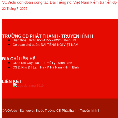
VOVedu đón đoàn công tác Đài Tiếng nói Việt Nam kiểm tra tiến độ
22 Tháng 7, 2026
TRƯỜNG CĐ PHÁT THANH - TRUYỀN HÌNH I
Điện thoại: 0246.656.4155 – 02263.847.679
Cơ quan chủ quản: ĐÀI TIẾNG NÓI VIỆT NAM
ĐỊA CHỈ LIÊN HỆ
CS1: 136 Quy Lưu - P. Phủ Lý - Ninh Bình
CS 2: Khu ĐT Lam Hạ - P. Hà Nam - Ninh Bình
LIÊN KẾT
© VOVedu - Bản quyền thuộc Trường CĐ Phát thanh - Truyền hình I