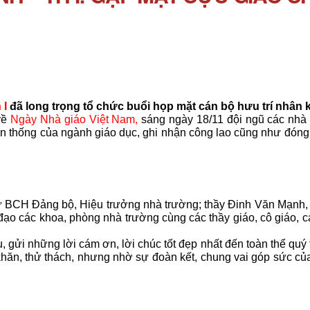
 I
đã long trọng tổ chức buổi họp mặt cán bộ hưu trí nhân
về
Ngày Nhà giáo Việt Nam,
sáng ngày 18/11 đội ngũ các nhà 
ền thống của ngành giáo dục, ghi nhận công lao cũng như đóng
ư BCH Đảng bộ, Hiệu trưởng nhà trường; thầy Đinh Văn Mạnh,
ạo các khoa, phòng nhà trường cùng các thầy giáo, cô giáo, c
gửi những lời cám ơn, lời chúc tốt đẹp nhất đến toàn thể quý 
 khăn, thử thách, nhưng nhờ sự đoàn kết, chung vai góp sức c