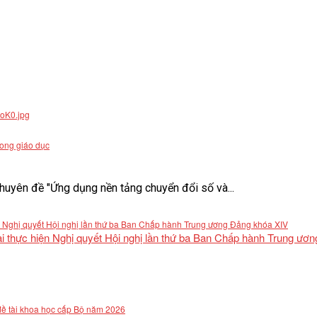
rong giáo dục
uyên đề "Ứng dụng nền tảng chuyển đổi số và...
khai thực hiện Nghị quyết Hội nghị lần thứ ba Ban Chấp hành Trung ư