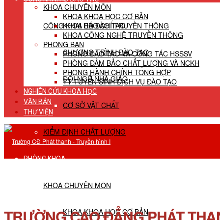
KHOA CHUYÊN MÔN
KHOA KHOA HỌC CƠ BẢN
CÔNG KHAI HĐ ĐÀO TẠO
KHOA BÁO CHÍ TRUYỀN THÔNG
KHOA CÔNG NGHỆ TRUYỀN THÔNG
PHÒNG BAN
CHƯƠNG TRÌNH ĐÀO TẠO
PHÒNG ĐÀO TẠO VÀ CÔNG TÁC HSSSV
PHÒNG ĐẢM BẢO CHẤT LƯỢNG VÀ NCKH
PHÒNG HÀNH CHÍNH TỔNG HỢP
ĐỘI NGŨ NHÀ GIÁO
TT TUYỂN SINH DỊCH VỤ ĐÀO TẠO
NGHIÊN CỨU KHOA HỌC
VĂN BẢN
CƠ SỞ VẬT CHẤT
THƯ VIỆN
KIỂM ĐỊNH CHẤT LƯỢNG
PHÒNG KHOA
KHOA CHUYÊN MÔN
TRƯỜNG CAO ĐẲNG PHÁT THANH
KHOA KHOA HỌC CƠ BẢN