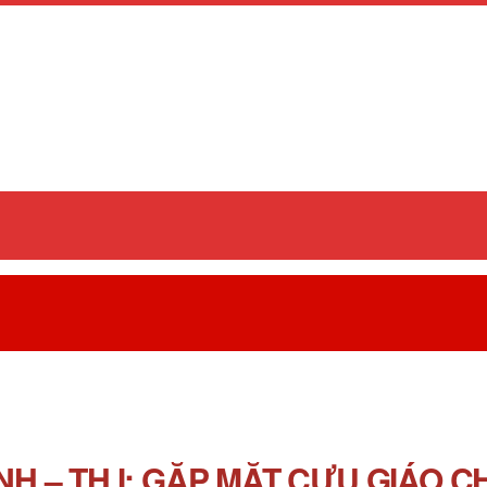
 – TH I: GẶP MẶT CỰU GIÁO 