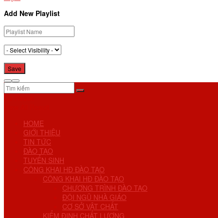
Add New Playlist
No Result
View All Result
HOME
GIỚI THIỆU
TIN TỨC
ĐÀO TẠO
TUYỂN SINH
CÔNG KHAI HĐ ĐÀO TẠO
CÔNG KHAI HĐ ĐÀO TẠO
CHƯƠNG TRÌNH ĐÀO TẠO
ĐỘI NGŨ NHÀ GIÁO
CƠ SỞ VẬT CHẤT
KIỂM ĐỊNH CHẤT LƯỢNG