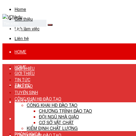
Home
Giới thiệu
Lịch làm việc
No Result
View All Result
Liên hệ
HOME
HOME
GIỚI THIỆU
GIỚI THIỆU
TIN TỨC
TIN TỨC
ĐÀO TẠO
TUYỂN SINH
CÔNG KHAI HĐ ĐÀO TẠO
ĐÀO TẠO
CÔNG KHAI HĐ ĐÀO TẠO
CHƯƠNG TRÌNH ĐÀO TẠO
ĐỘI NGŨ NHÀ GIÁO
TUYỂN SINH
CƠ SỞ VẬT CHẤT
KIỂM ĐỊNH CHẤT LƯỢNG
PHÒNG KHOA
CÔNG KHAI HĐ ĐÀO TẠO