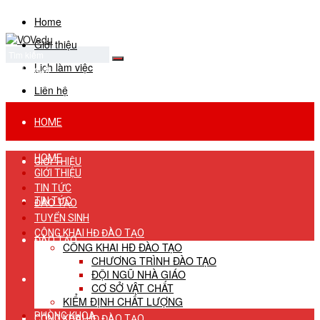
Home
Giới thiệu
Lịch làm việc
No Result
View All Result
Liên hệ
HOME
HOME
GIỚI THIỆU
GIỚI THIỆU
TIN TỨC
TIN TỨC
ĐÀO TẠO
TUYỂN SINH
CÔNG KHAI HĐ ĐÀO TẠO
ĐÀO TẠO
CÔNG KHAI HĐ ĐÀO TẠO
CHƯƠNG TRÌNH ĐÀO TẠO
ĐỘI NGŨ NHÀ GIÁO
TUYỂN SINH
CƠ SỞ VẬT CHẤT
KIỂM ĐỊNH CHẤT LƯỢNG
PHÒNG KHOA
CÔNG KHAI HĐ ĐÀO TẠO