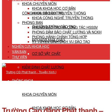
KHOA CHUYÊN MÔN
KHOA KHOA HỌC CƠ BẢN
CÔNG KHAI HĐ ĐÀO TẠO
KHOA BÁO CHÍ TRUYỀN THÔNG
KHOA CÔNG NGHỆ TRUYỀN THÔNG
PHÒNG BAN
CHƯƠNG TRÌNH ĐÀO TẠO
PHÒNG ĐÀO TẠO VÀ CÔNG TÁC HSSSV
PHÒNG ĐẢM BẢO CHẤT LƯỢNG VÀ NCKH
PHÒNG HÀNH CHÍNH TỔNG HỢP
ĐỘI NGŨ NHÀ GIÁO
TT TUYỂN SINH DỊCH VỤ ĐÀO TẠO
NGHIÊN CỨU KHOA HỌC
VĂN BẢN
CƠ SỞ VẬT CHẤT
THƯ VIỆN
KIỂM ĐỊNH CHẤT LƯỢNG
PHÒNG KHOA
KHOA CHUYÊN MÔN
Trường Cao đẳng Phát thanh –
KHOA KHOA HỌC CƠ BẢN