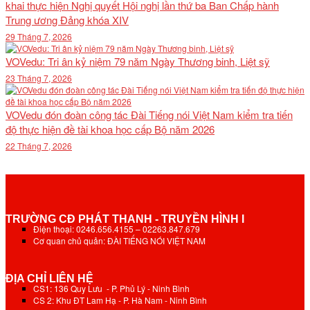
khai thực hiện Nghị quyết Hội nghị lần thứ ba Ban Chấp hành
Trung ương Đảng khóa XIV
29 Tháng 7, 2026
VOVedu: Tri ân kỷ niệm 79 năm Ngày Thương binh, Liệt sỹ
23 Tháng 7, 2026
VOVedu đón đoàn công tác Đài Tiếng nói Việt Nam kiểm tra tiến
độ thực hiện đề tài khoa học cấp Bộ năm 2026
22 Tháng 7, 2026
TRƯỜNG CĐ PHÁT THANH - TRUYỀN HÌNH I
Điện thoại: 0246.656.4155 – 02263.847.679
Cơ quan chủ quản: ĐÀI TIẾNG NÓI VIỆT NAM
ĐỊA CHỈ LIÊN HỆ
CS1: 136 Quy Lưu - P. Phủ Lý - Ninh Bình
CS 2: Khu ĐT Lam Hạ - P. Hà Nam - Ninh Bình