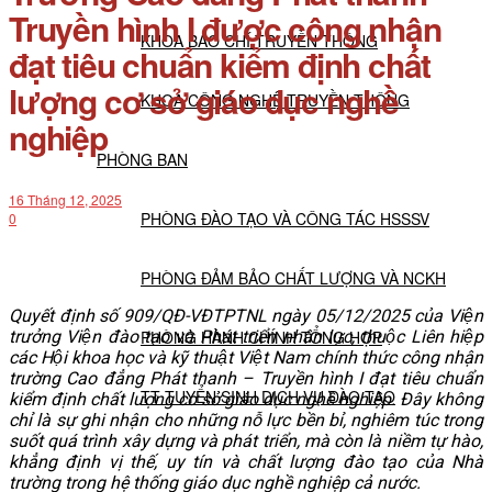
Truyền hình I được công nhận
KHOA BÁO CHÍ TRUYỀN THÔNG
đạt tiêu chuẩn kiểm định chất
lượng cơ sở giáo dục nghề
KHOA CÔNG NGHỆ TRUYỀN THÔNG
nghiệp
PHÒNG BAN
16 Tháng 12, 2025
PHÒNG ĐÀO TẠO VÀ CÔNG TÁC HSSSV
0
PHÒNG ĐẢM BẢO CHẤT LƯỢNG VÀ NCKH
Quyết định số 909/QĐ-VĐTPTNL ngày 05/12/2025 của Viện
trưởng Viện đào tạo và Phát triển nhân lực, thuộc Liên hiệp
PHÒNG HÀNH CHÍNH TỔNG HỢP
các Hội khoa học và kỹ thuật Việt Nam chính thức công nhận
trường Cao đẳng Phát thanh – Truyền hình I đạt tiêu chuẩn
TT TUYỂN SINH DỊCH VỤ ĐÀO TẠO
kiểm định chất lượng cơ sở giáo dục nghề nghiệp. Đây không
chỉ là sự ghi nhận cho những nỗ lực bền bỉ, nghiêm túc trong
suốt quá trình xây dựng và phát triển, mà còn là niềm tự hào,
NGHIÊN CỨU KHOA HỌC
khẳng định vị thế, uy tín và chất lượng đào tạo của Nhà
trường trong hệ thống giáo dục nghề nghiệp cả nước.