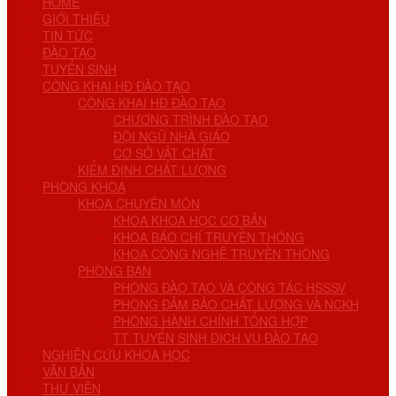
HOME
GIỚI THIỆU
TIN TỨC
ĐÀO TẠO
TUYỂN SINH
CÔNG KHAI HĐ ĐÀO TẠO
CÔNG KHAI HĐ ĐÀO TẠO
CHƯƠNG TRÌNH ĐÀO TẠO
ĐỘI NGŨ NHÀ GIÁO
CƠ SỞ VẬT CHẤT
KIỂM ĐỊNH CHẤT LƯỢNG
PHÒNG KHOA
KHOA CHUYÊN MÔN
KHOA KHOA HỌC CƠ BẢN
KHOA BÁO CHÍ TRUYỀN THÔNG
KHOA CÔNG NGHỆ TRUYỀN THÔNG
PHÒNG BAN
PHÒNG ĐÀO TẠO VÀ CÔNG TÁC HSSSV
PHÒNG ĐẢM BẢO CHẤT LƯỢNG VÀ NCKH
PHÒNG HÀNH CHÍNH TỔNG HỢP
TT TUYỂN SINH DỊCH VỤ ĐÀO TẠO
NGHIÊN CỨU KHOA HỌC
VĂN BẢN
THƯ VIỆN