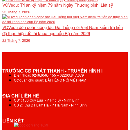
VOVedu: Tri ân kỷ niệm 79 năm Ngày Thương binh, Liệt sỹ
23 Tháng 7, 2026
VOVedu đón đoàn công tác Đài Tiếng nói Việt Nam kiểm tra tiến
độ thực hiện đề tài khoa học cấp Bộ năm 2026
22 Tháng 7, 2026
TRƯỜNG CĐ PHÁT THANH - TRUYỀN HÌNH I
Điện thoại: 0246.656.4155 – 02263.847.679
Cơ quan chủ quản: ĐÀI TIẾNG NÓI VIỆT NAM
ĐỊA CHỈ LIÊN HỆ
CS1: 136 Quy Lưu - P. Phủ Lý - Ninh Bình
CS 2: Khu ĐT Lam Hạ - P. Hà Nam - Ninh Bình
LIÊN KẾT