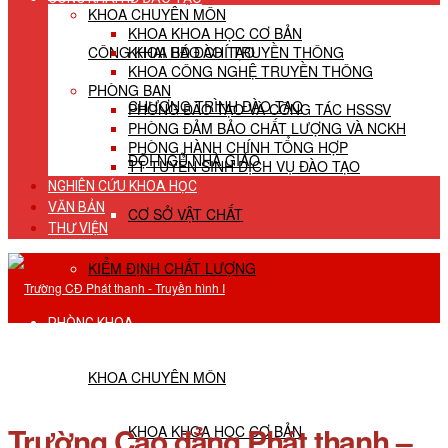
KHOA CHUYÊN MÔN
KHOA KHOA HỌC CƠ BẢN
CÔNG KHAI HĐ ĐÀO TẠO
KHOA BÁO CHÍ TRUYỀN THÔNG
KHOA CÔNG NGHỆ TRUYỀN THÔNG
PHÒNG BAN
CHƯƠNG TRÌNH ĐÀO TẠO
PHÒNG ĐÀO TẠO VÀ CÔNG TÁC HSSSV
PHÒNG ĐẢM BẢO CHẤT LƯỢNG VÀ NCKH
PHÒNG HÀNH CHÍNH TỔNG HỢP
ĐỘI NGŨ NHÀ GIÁO
TT TUYỂN SINH DỊCH VỤ ĐÀO TẠO
NGHIÊN CỨU KHOA HỌC
VĂN BẢN
CƠ SỞ VẬT CHẤT
THƯ VIỆN
KIỂM ĐỊNH CHẤT LƯỢNG
PHÒNG KHOA
KHOA CHUYÊN MÔN
Trường Cao đẳng Phát thanh –
KHOA KHOA HỌC CƠ BẢN