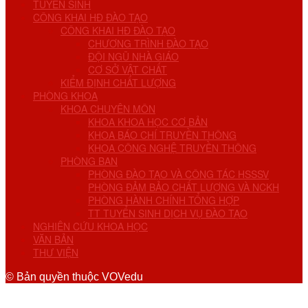
TUYỂN SINH
CÔNG KHAI HĐ ĐÀO TẠO
CÔNG KHAI HĐ ĐÀO TẠO
CHƯƠNG TRÌNH ĐÀO TẠO
ĐỘI NGŨ NHÀ GIÁO
CƠ SỞ VẬT CHẤT
KIỂM ĐỊNH CHẤT LƯỢNG
PHÒNG KHOA
KHOA CHUYÊN MÔN
KHOA KHOA HỌC CƠ BẢN
KHOA BÁO CHÍ TRUYỀN THÔNG
KHOA CÔNG NGHỆ TRUYỀN THÔNG
PHÒNG BAN
PHÒNG ĐÀO TẠO VÀ CÔNG TÁC HSSSV
PHÒNG ĐẢM BẢO CHẤT LƯỢNG VÀ NCKH
PHÒNG HÀNH CHÍNH TỔNG HỢP
TT TUYỂN SINH DỊCH VỤ ĐÀO TẠO
NGHIÊN CỨU KHOA HỌC
VĂN BẢN
THƯ VIỆN
© Bản quyền thuộc VOVedu