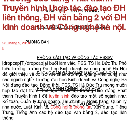
Truyền hình I hợp tác đào tạo ĐH
KHOA BÁO CHÍ TRUYỀN THÔNG
liên thông, ĐH văn bằng 2 với ĐH
kinh doanh và Công nghệ hà nội.
KHOA CÔNG NGHỆ TRUYỀN THÔNG
PHÒNG BAN
28 Tháng 5, 2018
0
PHÒNG ĐÀO TẠO VÀ CÔNG TÁC HSSSV
[dropcap]T[/dropcap]ại buổi làm việc, PGS. TS Hà Đức Trụ Phó
hiệu trưởng Trường Đại học Kinh doanh và công nghệ Hà Nội
PHÒNG ĐẢM BẢO CHẤT LƯỢNG VÀ NCKH
đã giới thiệu về cơ sở vật chất, đội ngũ giảng viên cũng như
các ngành nghề Trường đại học Kinh doanh và Công nghệ Hà
Nội đang đào tạo. Đồng thời, PGS. TS Hà Đức Trụ mong muốn
PHÒNG HÀNH CHÍNH TỔNG HỢP
hợp tác đặt trạm Đào tạo từ xa tại trường Cao đẳng Phát
thanh Truyền hình I để
tuyển sinh
đào tạo một số ngành như:
Kế toán, Quản lý kinh doanh, Tài chính – Ngân hàng, Quản lý
TT TUYỂN SINH DỊCH VỤ ĐÀO TẠO
nhà nước, Luật Kinh tế,
Công nghệ thông tin
, Xây dựng. Tiếng
Trung, Tiếng Anh các hệ đào tạo văn bằng 2, đào tạo liên
thông.
NGHIÊN CỨU KHOA HỌC