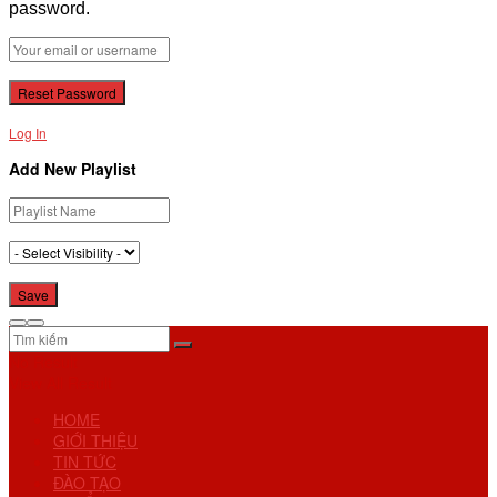
password.
Log In
Add New Playlist
No Result
View All Result
HOME
GIỚI THIỆU
TIN TỨC
ĐÀO TẠO