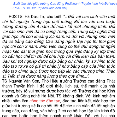
Buổi làm việc giữa trường Cao đẳng Phát thanh Truyền hình I và Đại họ
VĂN BẢN
(PGS.TS Hà Đức Trụ đeo kính bên trái)
PGS.TS. Hà Đức Trụ cho biết: “
…Đối với các sinh viên mới
THƯ VIỆN
chỉ tốt nghiệp Trung học phổ thông, Bổ túc văn hóa hoặc
tương đương cần 4 năm để hoàn tất một chương trình. Đối
với các sinh viên đã có bằng Trung cấp, Trung cấp nghề, thời
gian học chỉ còn khoảng 2,5 năm, và đối với những sinh viên
đã có bằng Cao đẳng, Cao đẳng nghề, Đại học thì thời gian
học chỉ còn 2 năm. Sinh viên cũng có thể chủ động rút ngắn
hoặc kéo dài thời gian học thông qua việc đăng ký lớp theo
cơ cấu học chế tín chỉ để phù hợp với điều kiện của bản thân.
Sau khi tốt nghiệp được cấp bằng cử nhân, kỹ sư hình thức
đào tạo từ xa có giá trị pháp lý như bằng cấp của hình thức
đào tạo chính quy. Được học tiếp lên các chương trình Thạc
sĩ, Tiến sĩ và được nâng lương theo quy định…”
.
TS Nguyễn Văn Sơn, Phó Hiệu trưởng Trường cao đẳng Phát
thanh Truyền hình I đã giới thiệu lịch sử, thế mạnh của nhà
trường, bày tỏ vui mừng được hợp tác với Trường đại học Kinh
doanh và Công nghệ Hà Nội. TS khẳng định: Với kinh nghiệm
nhiều năm làm
công tác đào tạo
, đào tạo liên kết, việc hợp tác
giữa hai trường sẽ là cơ hội tốt để các sinh viên đã tốt nghiệp
trung cấp, cao đẳng, văn bằng 2 có cơ hội học tập lên trình độ
cao hơn hoặc học thêm ngành nghề khác. Đối với hai nhà