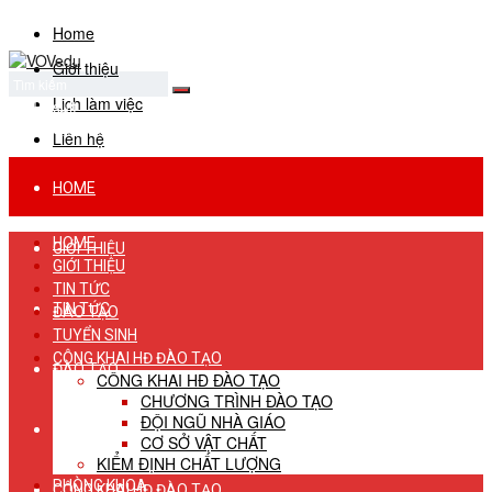
Home
Giới thiệu
Lịch làm việc
No Result
View All Result
Liên hệ
HOME
HOME
GIỚI THIỆU
GIỚI THIỆU
TIN TỨC
TIN TỨC
ĐÀO TẠO
TUYỂN SINH
CÔNG KHAI HĐ ĐÀO TẠO
ĐÀO TẠO
CÔNG KHAI HĐ ĐÀO TẠO
CHƯƠNG TRÌNH ĐÀO TẠO
ĐỘI NGŨ NHÀ GIÁO
TUYỂN SINH
CƠ SỞ VẬT CHẤT
KIỂM ĐỊNH CHẤT LƯỢNG
PHÒNG KHOA
CÔNG KHAI HĐ ĐÀO TẠO