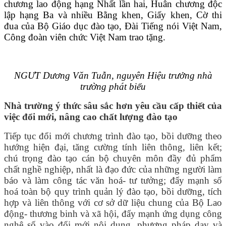
chương lao động hạng Nhất lần hai, Huân chương độc
lập hạng Ba và nhiều Bằng khen, Giấy khen, Cờ thi
đua của Bộ Giáo dục đào tạo, Đài Tiếng nói Việt Nam,
Công đoàn viên chức Việt Nam trao tặng.
NGƯT Dương Văn Tuẫn, nguyên Hiệu trưởng nhà
trường phát biểu
Nhà trường ý thức sâu sắc hơn yêu cầu cấp thiết của
việc đổi mới, nâng cao chất lượng đào tạo
Tiếp tục đổi mới chương trình đào tạo, bồi dưỡng theo
hướng hiện đại, tăng cường tính liên thông, liên kết;
chú trọng đào tạo cán bộ chuyên môn đầy đủ phẩm
chất nghề nghiệp, nhất là đạo đức của những người làm
báo và làm công tác văn hoá- tư tưởng; đẩy mạnh số
hoá toàn bộ quy trình quản lý đào tạo, bồi dưỡng, tích
hợp và liên thông với cơ sở dữ liệu chung của Bộ Lao
động- thương binh và xã hội, đẩy mạnh ứng dụng công
nghệ số vào đổi mới nội dung, phương pháp dạy và