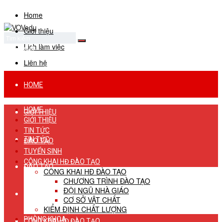
Home
Giới thiệu
Lịch làm việc
No Result
View All Result
Liên hệ
HOME
HOME
GIỚI THIỆU
GIỚI THIỆU
TIN TỨC
TIN TỨC
ĐÀO TẠO
TUYỂN SINH
CÔNG KHAI HĐ ĐÀO TẠO
ĐÀO TẠO
CÔNG KHAI HĐ ĐÀO TẠO
CHƯƠNG TRÌNH ĐÀO TẠO
ĐỘI NGŨ NHÀ GIÁO
TUYỂN SINH
CƠ SỞ VẬT CHẤT
KIỂM ĐỊNH CHẤT LƯỢNG
PHÒNG KHOA
CÔNG KHAI HĐ ĐÀO TẠO