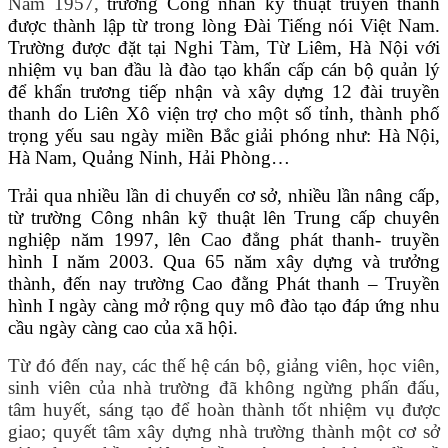
Năm 1957,
trường Công nhân kỹ thuật truyền thanh
được thành lập từ trong lòng Đài Tiếng nói Việt Nam.
Trường được đặt tại Nghi Tàm, Từ Liêm, Hà Nội với
nhiệm vụ ban đầu là đào tạo khẩn cấp cán bộ quản lý
để khẩn trương tiếp nhận và xây dựng 12 đài truyền
thanh do Liên Xô viện trợ cho một số tỉnh, thành phố
trọng yếu sau ngày miền Bắc giải phóng như: Hà Nội,
Hà Nam, Quảng Ninh, Hải Phòng…
Trải qua nhiều lần di chuyển cơ sở, nhiều lần nâng cấp,
từ trường Công nhân kỹ thuật lên Trung cấp chuyên
nghiệp năm 1997, lên Cao đẳng phát thanh- truyền
hình I năm 2003. Qua 65 năm xây dựng và trưởng
thành, đến nay trường Cao đằng Phát thanh – Truyền
hình I ngày càng mở rộng quy mô đào tạo đáp ứng nhu
cầu ngày càng cao của xã hội.
Từ đó đến nay, các thế hệ cán bộ, giảng viên, học viên,
sinh viên của nhà trường đã không ngừng phấn đấu,
tâm huyết, sáng tạo để hoàn thành tốt nhiệm vụ được
giao; quyết tâm xây dựng nhà trường thành một cơ sở