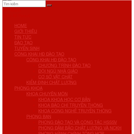
No Result
View All Result
HOME
GIỚI THIỆU
TIN TỨC
ĐÀO TẠO
TUYỂN SINH
CÔNG KHAI HĐ ĐÀO TẠO
CÔNG KHAI HĐ ĐÀO TẠO
CHƯƠNG TRÌNH ĐÀO TẠO
ĐỘI NGŨ NHÀ GIÁO
CƠ SỞ VẬT CHẤT
KIỂM ĐỊNH CHẤT LƯỢNG
PHÒNG KHOA
KHOA CHUYÊN MÔN
KHOA KHOA HỌC CƠ BẢN
KHOA BÁO CHÍ TRUYỀN THÔNG
KHOA CÔNG NGHỆ TRUYỀN THÔNG
PHÒNG BAN
PHÒNG ĐÀO TẠO VÀ CÔNG TÁC HSSSV
PHÒNG ĐẢM BẢO CHẤT LƯỢNG VÀ NCKH
PHÒNG HÀNH CHÍNH TỔNG HỢP