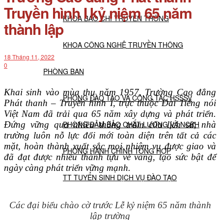
Truyền hình I kỷ niệm 65 năm
KHOA BÁO CHÍ TRUYỀN THÔNG
thành lập
KHOA CÔNG NGHỆ TRUYỀN THÔNG
18 Tháng 11, 2022
0
PHÒNG BAN
Khai sinh vào mùa thu năm 1957, Trường Cao đẳng
PHÒNG ĐÀO TẠO VÀ CÔNG TÁC HSSSV
Phát thanh – Truyền hình I, trực thuộc Đài Tiếng nói
Việt Nam đã trải qua 65 năm xây dựng và phát triển.
Đứng vững qua nhiều thăng trầm của lịch sử, nhà
PHÒNG ĐẢM BẢO CHẤT LƯỢNG VÀ NCKH
trường luôn nỗ lực đổi mới toàn diện trên tất cả các
mặt, hoàn thành xuất sắc mọi nhiệm vụ được giao và
PHÒNG HÀNH CHÍNH TỔNG HỢP
đã đạt được nhiều thành tựu vẻ vang, tạo sức bật để
ngày càng phát triển vững mạnh.
TT TUYỂN SINH DỊCH VỤ ĐÀO TẠO
Các đại biểu chào cờ trước Lễ kỷ niệm 65 năm thành
NGHIÊN CỨU KHOA HỌC
lập trường