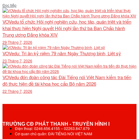
Details
Đọc tiếp
VOVedu tổ chức Hội nghị nghiên cứu, học tập, quán triệt và triển
khai thực hiện Nghị quyết Hội nghị lần thứ ba Ban Chấp hành
Trung ương Đảng khóa XIV
29 Tháng 7, 2026
VOVedu: Tri ân kỷ niệm 79 năm Ngày Thương binh, Liệt sỹ
23 Tháng 7, 2026
VOVedu đón đoàn công tác Đài Tiếng nói Việt Nam kiểm tra tiến
độ thực hiện đề tài khoa học cấp Bộ năm 2026
22 Tháng 7, 2026
TRƯỜNG CĐ PHÁT THANH - TRUYỀN HÌNH I
Điện thoại: 0246.656.4155 – 02263.847.679
Cơ quan chủ quản: ĐÀI TIẾNG NÓI VIỆT NAM