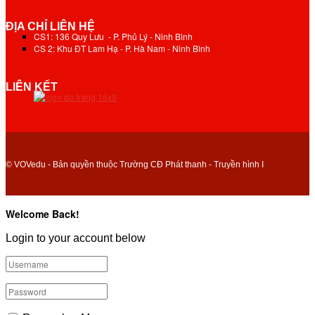
ĐỊA CHỈ LIÊN HỆ
CS1: 136 Quy Lưu - P. Phủ Lý - Ninh Bình
CS 2: Khu ĐT Lam Hạ - P. Hà Nam - Ninh Bình
LIÊN KẾT
© VOVedu - Bản quyền thuộc Trường CĐ Phát thanh - Truyền hình I
Welcome Back!
Login to your account below