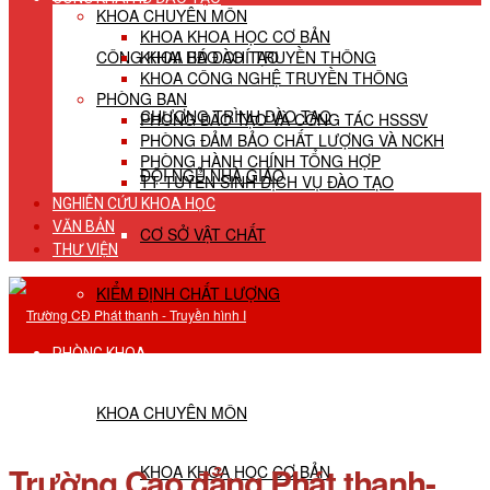
KHOA CHUYÊN MÔN
KHOA KHOA HỌC CƠ BẢN
CÔNG KHAI HĐ ĐÀO TẠO
KHOA BÁO CHÍ TRUYỀN THÔNG
KHOA CÔNG NGHỆ TRUYỀN THÔNG
PHÒNG BAN
CHƯƠNG TRÌNH ĐÀO TẠO
PHÒNG ĐÀO TẠO VÀ CÔNG TÁC HSSSV
PHÒNG ĐẢM BẢO CHẤT LƯỢNG VÀ NCKH
PHÒNG HÀNH CHÍNH TỔNG HỢP
ĐỘI NGŨ NHÀ GIÁO
TT TUYỂN SINH DỊCH VỤ ĐÀO TẠO
NGHIÊN CỨU KHOA HỌC
VĂN BẢN
CƠ SỞ VẬT CHẤT
THƯ VIỆN
KIỂM ĐỊNH CHẤT LƯỢNG
PHÒNG KHOA
KHOA CHUYÊN MÔN
Trường Cao đẳng Phát thanh-
KHOA KHOA HỌC CƠ BẢN