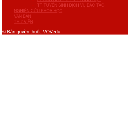
TT TUYỂN SINH DỊCH VỤ ĐÀO TẠO
NGHIÊN CỨU KHOA HỌC
VĂN BẢN
THƯ VIỆN
© Bản quyền thuộc VOVedu