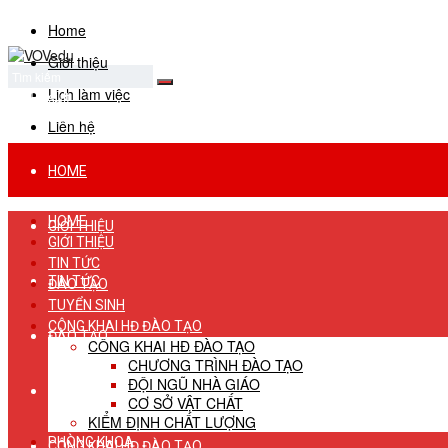
Home
Giới thiệu
Lịch làm việc
No Result
View All Result
Liên hệ
HOME
HOME
GIỚI THIỆU
GIỚI THIỆU
TIN TỨC
TIN TỨC
ĐÀO TẠO
TUYỂN SINH
CÔNG KHAI HĐ ĐÀO TẠO
ĐÀO TẠO
CÔNG KHAI HĐ ĐÀO TẠO
CHƯƠNG TRÌNH ĐÀO TẠO
ĐỘI NGŨ NHÀ GIÁO
TUYỂN SINH
CƠ SỞ VẬT CHẤT
KIỂM ĐỊNH CHẤT LƯỢNG
PHÒNG KHOA
CÔNG KHAI HĐ ĐÀO TẠO