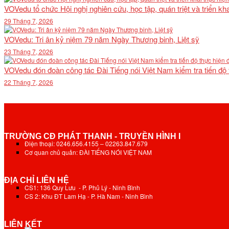
VOVedu tổ chức Hội nghị nghiên cứu, học tập, quán triệt và triển 
29 Tháng 7, 2026
VOVedu: Tri ân kỷ niệm 79 năm Ngày Thương binh, Liệt sỹ
23 Tháng 7, 2026
VOVedu đón đoàn công tác Đài Tiếng nói Việt Nam kiểm tra tiến độ
22 Tháng 7, 2026
TRƯỜNG CĐ PHÁT THANH - TRUYỀN HÌNH I
Điện thoại: 0246.656.4155 – 02263.847.679
Cơ quan chủ quản: ĐÀI TIẾNG NÓI VIỆT NAM
ĐỊA CHỈ LIÊN HỆ
CS1: 136 Quy Lưu - P. Phủ Lý - Ninh Bình
CS 2: Khu ĐT Lam Hạ - P. Hà Nam - Ninh Bình
LIÊN KẾT