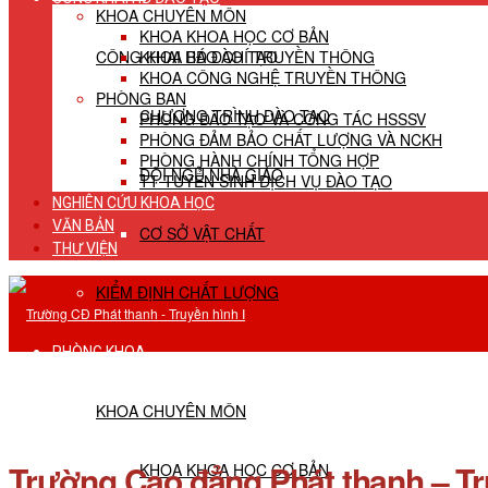
KHOA CHUYÊN MÔN
KHOA KHOA HỌC CƠ BẢN
CÔNG KHAI HĐ ĐÀO TẠO
KHOA BÁO CHÍ TRUYỀN THÔNG
KHOA CÔNG NGHỆ TRUYỀN THÔNG
PHÒNG BAN
CHƯƠNG TRÌNH ĐÀO TẠO
PHÒNG ĐÀO TẠO VÀ CÔNG TÁC HSSSV
PHÒNG ĐẢM BẢO CHẤT LƯỢNG VÀ NCKH
PHÒNG HÀNH CHÍNH TỔNG HỢP
ĐỘI NGŨ NHÀ GIÁO
TT TUYỂN SINH DỊCH VỤ ĐÀO TẠO
NGHIÊN CỨU KHOA HỌC
VĂN BẢN
CƠ SỞ VẬT CHẤT
THƯ VIỆN
KIỂM ĐỊNH CHẤT LƯỢNG
PHÒNG KHOA
KHOA CHUYÊN MÔN
Trường Cao đẳng Phát thanh – Tru
KHOA KHOA HỌC CƠ BẢN