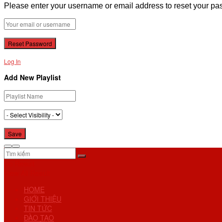
Please enter your username or email address to reset your pa
Log In
Add New Playlist
No Result
View All Result
HOME
GIỚI THIỆU
TIN TỨC
ĐÀO TẠO