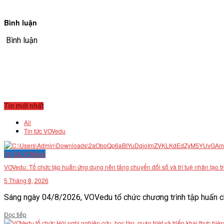
VĂN BẢN
Bình luận
THƯ VIỆN
Bình luận
Tin mới nhất
All
Tin tức VOVedu
Tin tức VOVedu
VOVedu: Tổ chức tập huấn ứng dụng nền tảng chuyển đổi số và trí tuệ nhân tạo t
5 Tháng 8, 2026
Sáng ngày 04/8/2026, VOVedu tổ chức chương trình tập huấn ch
Details
Đọc tiếp