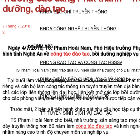
dưỡng, đào tạo.
KHOA BÁO CHÍ TRUYỀN THÔNG
7 Tháng 7, 2018
KHOA CÔNG NGHỆ TRUYỀN THÔNG
0
PHÒNG BAN
Ngày 4/7/2018, TS. Phạm Hoài Nam, Phó Hiệu trưởng Phụ 
hình tỉnh Nghệ An về
công tác đào tạo
, bồi dưỡng nghiệp vụ 
PHÒNG ĐÀO TẠO VÀ CÔNG TÁC HSSSV
TS Phạm Hoài Nam ( trái) trao quà lưu niệm của nhà trường cho Đài Phát 
PHÒNG ĐẢM BẢO CHẤT LƯỢNG VÀ NCKH
Tại buổi làm việc, ông Nguyễn Như Khôi, Giám đốc Đài Phát tha
riêng và cán bộ làm công tác thông tin tuyên truyền trên địa b
chí, các lớp liên thông lên đại học, liên kết mở các lớp bồi dư
PHÒNG HÀNH CHÍNH TỔNG HỢP
cho các phòng viên, biên tập viên, kỹ thuật viên được tiếp cận v
Trước mắt, 2 bên sẽ tiến hành khảo sát nhu cầu học tập cụ thể 
TT TUYỂN SINH DỊCH VỤ ĐÀO TẠO
TS Phạm Hoài Nam cho biết, nhà trường sẵn sàng tạo mọi đi
dày truyền thống hơn 60 năm làm
công tác đào tạo
và kinh nghi
NGHIÊN CỨU KHOA HỌC
nhằm nâng cao trình độ chuyên môn và nghiệp vụ.