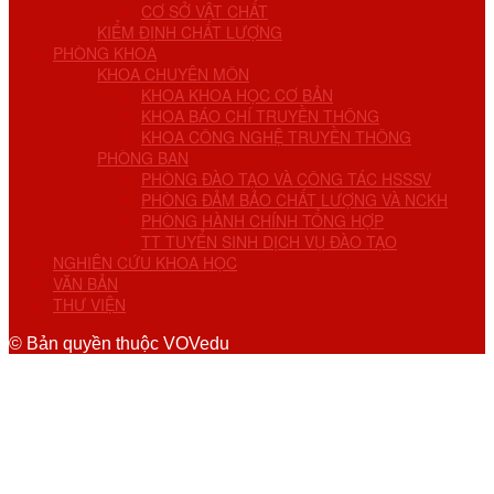
CƠ SỞ VẬT CHẤT
KIỂM ĐỊNH CHẤT LƯỢNG
PHÒNG KHOA
KHOA CHUYÊN MÔN
KHOA KHOA HỌC CƠ BẢN
KHOA BÁO CHÍ TRUYỀN THÔNG
KHOA CÔNG NGHỆ TRUYỀN THÔNG
PHÒNG BAN
PHÒNG ĐÀO TẠO VÀ CÔNG TÁC HSSSV
PHÒNG ĐẢM BẢO CHẤT LƯỢNG VÀ NCKH
PHÒNG HÀNH CHÍNH TỔNG HỢP
TT TUYỂN SINH DỊCH VỤ ĐÀO TẠO
NGHIÊN CỨU KHOA HỌC
VĂN BẢN
THƯ VIỆN
© Bản quyền thuộc VOVedu