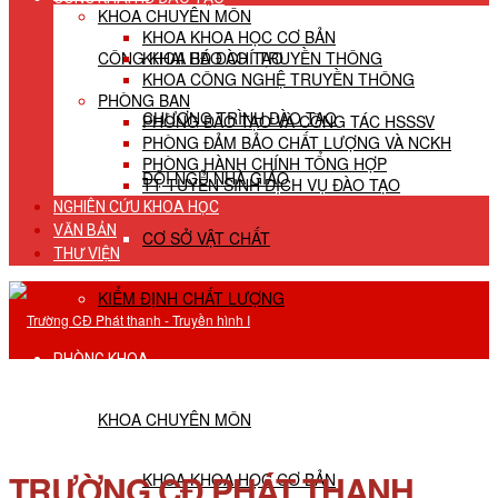
KHOA CHUYÊN MÔN
KHOA KHOA HỌC CƠ BẢN
CÔNG KHAI HĐ ĐÀO TẠO
KHOA BÁO CHÍ TRUYỀN THÔNG
KHOA CÔNG NGHỆ TRUYỀN THÔNG
PHÒNG BAN
CHƯƠNG TRÌNH ĐÀO TẠO
PHÒNG ĐÀO TẠO VÀ CÔNG TÁC HSSSV
PHÒNG ĐẢM BẢO CHẤT LƯỢNG VÀ NCKH
PHÒNG HÀNH CHÍNH TỔNG HỢP
ĐỘI NGŨ NHÀ GIÁO
TT TUYỂN SINH DỊCH VỤ ĐÀO TẠO
NGHIÊN CỨU KHOA HỌC
VĂN BẢN
CƠ SỞ VẬT CHẤT
THƯ VIỆN
KIỂM ĐỊNH CHẤT LƯỢNG
PHÒNG KHOA
KHOA CHUYÊN MÔN
TRƯỜNG CĐ PHÁT THANH
KHOA KHOA HỌC CƠ BẢN