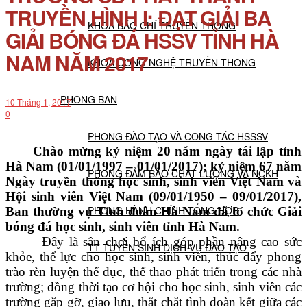
TRUYỀN HÌNH I: ĐẠT GIẢI BA
KHOA BÁO CHÍ TRUYỀN THÔNG
GIẢI BÓNG ĐÁ HSSV TỈNH HÀ
NAM NĂM 2017
KHOA CÔNG NGHỆ TRUYỀN THÔNG
PHÒNG BAN
10 Tháng 1, 2017
0
PHÒNG ĐÀO TẠO VÀ CÔNG TÁC HSSSV
Chào mừng kỷ niệm 20 năm ngày tái lập tỉnh
Hà Nam (01/01/1997 – 01/01/2017); kỷ niệm 67 năm
PHÒNG ĐẢM BẢO CHẤT LƯỢNG VÀ NCKH
Ngày truyền thống học sinh, sinh viên Việt Nam và
Hội sinh viên Việt Nam (09/01/1950 – 09/01/2017),
PHÒNG HÀNH CHÍNH TỔNG HỢP
Ban thường vụ Tỉnh đoàn Hà Nam đã tổ chức Giải
bóng đá học sinh, sinh viên tỉnh Hà Nam.
Đây là sân chơi bổ ích góp phần nâng cao sức
TT TUYỂN SINH DỊCH VỤ ĐÀO TẠO
khỏe, thể lực cho học sinh, sinh viên, thúc đẩy phong
trào rèn luyện thể dục, thể thao phát triển trong các nhà
trường; đồng thời tạo cơ hội cho học sinh, sinh viên các
NGHIÊN CỨU KHOA HỌC
trường gặp gỡ, giao lưu, thắt chặt tình đoàn kết giữa các