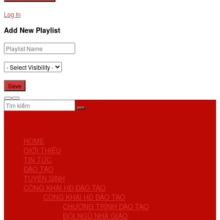
Log In
Add New Playlist
No Result
View All Result
HOME
GIỚI THIỆU
TIN TỨC
ĐÀO TẠO
TUYỂN SINH
CÔNG KHAI HĐ ĐÀO TẠO
CÔNG KHAI HĐ ĐÀO TẠO
CHƯƠNG TRÌNH ĐÀO TẠO
ĐỘI NGŨ NHÀ GIÁO