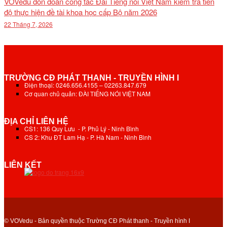
VOVedu đón đoàn công tác Đài Tiếng nói Việt Nam kiểm tra tiến
độ thực hiện đề tài khoa học cấp Bộ năm 2026
22 Tháng 7, 2026
TRƯỜNG CĐ PHÁT THANH - TRUYỀN HÌNH I
Điện thoại: 0246.656.4155 – 02263.847.679
Cơ quan chủ quản: ĐÀI TIẾNG NÓI VIỆT NAM
ĐỊA CHỈ LIÊN HỆ
CS1: 136 Quy Lưu - P. Phủ Lý - Ninh Bình
CS 2: Khu ĐT Lam Hạ - P. Hà Nam - Ninh Bình
LIÊN KẾT
© VOVedu - Bản quyền thuộc Trường CĐ Phát thanh - Truyền hình I