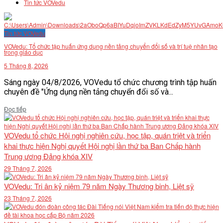
Tin tức VOVedu
Tin tức VOVedu
VOVedu: Tổ chức tập huấn ứng dụng nền tảng chuyển đổi số và trí tuệ nhân tạo
trong giáo dục
5 Tháng 8, 2026
Sáng ngày 04/8/2026, VOVedu tổ chức chương trình tập huấn
chuyên đề "Ứng dụng nền tảng chuyển đổi số và...
Details
Đọc tiếp
VOVedu tổ chức Hội nghị nghiên cứu, học tập, quán triệt và triển
khai thực hiện Nghị quyết Hội nghị lần thứ ba Ban Chấp hành
Trung ương Đảng khóa XIV
29 Tháng 7, 2026
VOVedu: Tri ân kỷ niệm 79 năm Ngày Thương binh, Liệt sỹ
23 Tháng 7, 2026