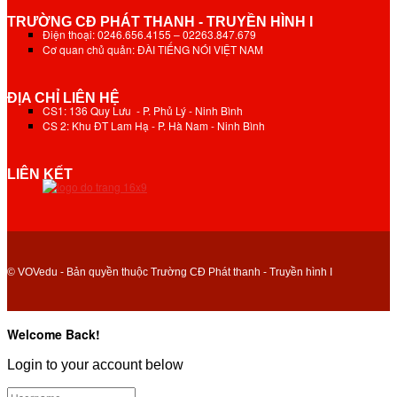
TRƯỜNG CĐ PHÁT THANH - TRUYỀN HÌNH I
Điện thoại: 0246.656.4155 – 02263.847.679
Cơ quan chủ quản: ĐÀI TIẾNG NÓI VIỆT NAM
ĐỊA CHỈ LIÊN HỆ
CS1: 136 Quy Lưu - P. Phủ Lý - Ninh Bình
CS 2: Khu ĐT Lam Hạ - P. Hà Nam - Ninh Bình
LIÊN KẾT
© VOVedu - Bản quyền thuộc Trường CĐ Phát thanh - Truyền hình I
Welcome Back!
Login to your account below