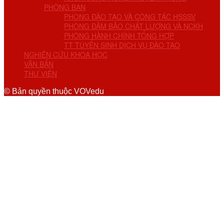
PHÒNG BAN
PHÒNG ĐÀO TẠO VÀ CÔNG TÁC HSSSV
PHÒNG ĐẢM BẢO CHẤT LƯỢNG VÀ NCKH
PHÒNG HÀNH CHÍNH TỔNG HỢP
TT TUYỂN SINH DỊCH VỤ ĐÀO TẠO
NGHIÊN CỨU KHOA HỌC
VĂN BẢN
THƯ VIỆN
© Bản quyền thuộc VOVedu