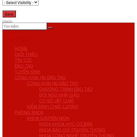
No Result
View All Result
HOME
GIỚI THIỆU
TIN TỨC
ĐÀO TẠO
TUYỂN SINH
CÔNG KHAI HĐ ĐÀO TẠO
CÔNG KHAI HĐ ĐÀO TẠO
CHƯƠNG TRÌNH ĐÀO TẠO
ĐỘI NGŨ NHÀ GIÁO
CƠ SỞ VẬT CHẤT
KIỂM ĐỊNH CHẤT LƯỢNG
PHÒNG KHOA
KHOA CHUYÊN MÔN
KHOA KHOA HỌC CƠ BẢN
KHOA BÁO CHÍ TRUYỀN THÔNG
KHOA CÔNG NGHỆ TRUYỀN THÔNG