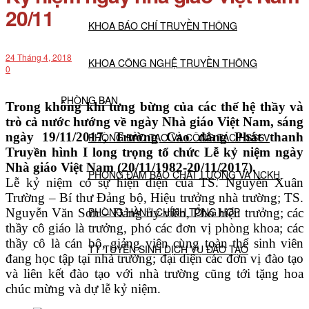
20/11
KHOA BÁO CHÍ TRUYỀN THÔNG
24 Tháng 4, 2018
KHOA CÔNG NGHỆ TRUYỀN THÔNG
0
PHÒNG BAN
Trong không khí tưng bừng của các thế hệ thầy và
trò cả nước hướng về ngày Nhà giáo Việt Nam, sáng
ngày 19/11/2017, Trường Cao đẳng Phát thanh
PHÒNG ĐÀO TẠO VÀ CÔNG TÁC HSSSV
Truyền hình I long trọng tổ chức Lễ kỷ niệm ngày
Nhà giáo Việt Nam (20/11/1982-20/11/2017).
PHÒNG ĐẢM BẢO CHẤT LƯỢNG VÀ NCKH
Lễ kỷ niệm có sự hiện diện của TS. Nguyễn Xuân
Trường – Bí thư Đảng bộ, Hiệu trưởng nhà trường; TS.
PHÒNG HÀNH CHÍNH TỔNG HỢP
Nguyễn Văn Sơn – Đảng ủy viên, Phó hiệu trưởng; các
thầy cô giáo là trưởng, phó các đơn vị phòng khoa; các
thầy cô là cán bộ, giảng viên cùng toàn thể sinh viên
TT TUYỂN SINH DỊCH VỤ ĐÀO TẠO
đang học tập tại nhà trường; đại diện các đơn vị đào tạo
và liên kết đào tạo với nhà trường cũng tới tặng hoa
chúc mừng và dự lễ kỷ niệm.
NGHIÊN CỨU KHOA HỌC