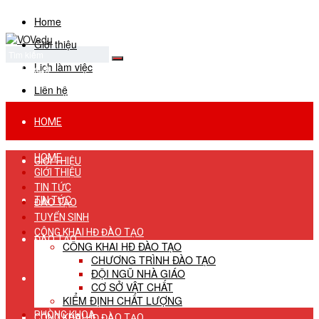
Home
Giới thiệu
Lịch làm việc
No Result
View All Result
Liên hệ
HOME
HOME
GIỚI THIỆU
GIỚI THIỆU
TIN TỨC
TIN TỨC
ĐÀO TẠO
TUYỂN SINH
CÔNG KHAI HĐ ĐÀO TẠO
ĐÀO TẠO
CÔNG KHAI HĐ ĐÀO TẠO
CHƯƠNG TRÌNH ĐÀO TẠO
ĐỘI NGŨ NHÀ GIÁO
TUYỂN SINH
CƠ SỞ VẬT CHẤT
KIỂM ĐỊNH CHẤT LƯỢNG
PHÒNG KHOA
CÔNG KHAI HĐ ĐÀO TẠO