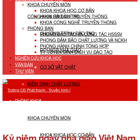
KHOA CHUYÊN MÔN
KHOA KHOA HỌC CƠ BẢN
CÔNG KHAI HĐ ĐÀO TẠO
KHOA BÁO CHÍ TRUYỀN THÔNG
KHOA CÔNG NGHỆ TRUYỀN THÔNG
PHÒNG BAN
CHƯƠNG TRÌNH ĐÀO TẠO
PHÒNG ĐÀO TẠO VÀ CÔNG TÁC HSSSV
PHÒNG ĐẢM BẢO CHẤT LƯỢNG VÀ NCKH
PHÒNG HÀNH CHÍNH TỔNG HỢP
ĐỘI NGŨ NHÀ GIÁO
TT TUYỂN SINH DỊCH VỤ ĐÀO TẠO
NGHIÊN CỨU KHOA HỌC
VĂN BẢN
CƠ SỞ VẬT CHẤT
THƯ VIỆN
KIỂM ĐỊNH CHẤT LƯỢNG
PHÒNG KHOA
KHOA CHUYÊN MÔN
Kỷ niệm ngày nhà giáo Việt Nam
KHOA KHOA HỌC CƠ BẢN