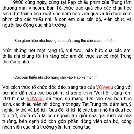
19h00 cùng ngày, cũng tại Rạp chiếu phim của Trung tâm
thương mại Vincom, Ban Tổ chức trao quà cho các cháu học
sinh đạt thành tích xuất sắc năm học vừa qua và tổ chức xem
phim cho các thiếu nhi là con em của cán bộ, viên chức và
người lao động của nhà trường.
Ban giám hiệu nhà trường trao quà trung thu cho các em thiếu nhi
Nhìn những nét mặt rạng rỡ, vui tươi, háo hức của các em
thiếu nhi chúng tôi tin rằng các em đã thực sự có một Trung
thu đáng nhớ.
Các bạn thiếu nhi xếp hàng chờ vào Rạp xem phim
Với cách thức tổ chức độc đáo, sáng tạo của
VOVedu
cùng với
sự hấp dẫn của các bộ phim, chương trình “Vui hội trăng rằm
2019” của
VOVedu
đã thực sự mang đến cho các bạn học
sinh, các thiếu niên nhi đồng một ngày Tết Trung thu đầm ấm, ý
nghĩa, lý thú và bổ ích. Qua đó, khích lệ các bạn nhỏ thi đua học
tập tốt, phấn đấu là con ngoan trò giỏi của gia đình và nhà
trường, bên cạnh đó còn góp phần động viên cán bộ, công
nhân viên của nhà trường yên tâm công tác.