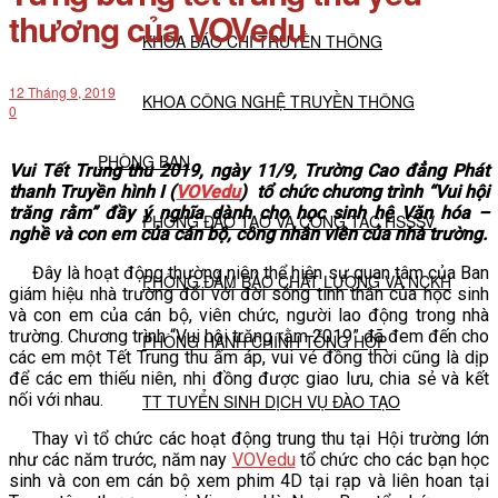
thương của VOVedu
KHOA BÁO CHÍ TRUYỀN THÔNG
12 Tháng 9, 2019
KHOA CÔNG NGHỆ TRUYỀN THÔNG
0
PHÒNG BAN
Vui
Tết Trung thu 2019, ngày 11/9,
Trường Cao đẳng Phát
thanh Truyền hình I (
VOVedu
)
tổ chức chương trình “Vui hội
trăng rằm” đầy ý nghĩa dành cho học sinh hệ Văn hóa –
PHÒNG ĐÀO TẠO VÀ CÔNG TÁC HSSSV
nghề và con em của cán bộ, công nhân viên của nhà trường.
Đây là hoạt động thường niên thể hiện sự quan tâm của Ban
PHÒNG ĐẢM BẢO CHẤT LƯỢNG VÀ NCKH
giám hiệu nhà trường đối với đời sống tinh thần của học sinh
và con em của cán bộ, viên chức, người lao động trong nhà
trường. Chương trình “Vui hội trăng rằm 2019” đã đem đến cho
PHÒNG HÀNH CHÍNH TỔNG HỢP
các em một Tết Trung thu ấm áp, vui vẻ đồng thời cũng là dịp
để các em thiếu niên, nhi đồng được giao lưu, chia sẻ và kết
nối với nhau.
TT TUYỂN SINH DỊCH VỤ ĐÀO TẠO
Thay vì tổ chức các hoạt động trung thu tại Hội trường lớn
như các năm trước, năm nay
VOVedu
tổ chức cho các bạn học
NGHIÊN CỨU KHOA HỌC
sinh và con em cán bộ xem phim 4D tại rạp và liên hoan tại