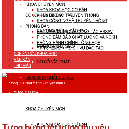
KHOA CHUYÊN MÔN
KHOA KHOA HỌC CƠ BẢN
CÔNG KHAI HĐ ĐÀO TẠO
KHOA BÁO CHÍ TRUYỀN THÔNG
KHOA CÔNG NGHỆ TRUYỀN THÔNG
PHÒNG BAN
CHƯƠNG TRÌNH ĐÀO TẠO
PHÒNG ĐÀO TẠO VÀ CÔNG TÁC HSSSV
PHÒNG ĐẢM BẢO CHẤT LƯỢNG VÀ NCKH
PHÒNG HÀNH CHÍNH TỔNG HỢP
ĐỘI NGŨ NHÀ GIÁO
TT TUYỂN SINH DỊCH VỤ ĐÀO TẠO
NGHIÊN CỨU KHOA HỌC
VĂN BẢN
CƠ SỞ VẬT CHẤT
THƯ VIỆN
KIỂM ĐỊNH CHẤT LƯỢNG
PHÒNG KHOA
KHOA CHUYÊN MÔN
Tưng bừng tết trung thu yêu
KHOA KHOA HỌC CƠ BẢN