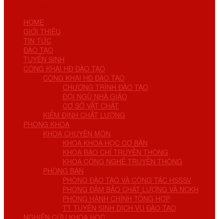
View All Result
HOME
GIỚI THIỆU
TIN TỨC
ĐÀO TẠO
TUYỂN SINH
CÔNG KHAI HĐ ĐÀO TẠO
CÔNG KHAI HĐ ĐÀO TẠO
CHƯƠNG TRÌNH ĐÀO TẠO
ĐỘI NGŨ NHÀ GIÁO
CƠ SỞ VẬT CHẤT
KIỂM ĐỊNH CHẤT LƯỢNG
PHÒNG KHOA
KHOA CHUYÊN MÔN
KHOA KHOA HỌC CƠ BẢN
KHOA BÁO CHÍ TRUYỀN THÔNG
KHOA CÔNG NGHỆ TRUYỀN THÔNG
PHÒNG BAN
PHÒNG ĐÀO TẠO VÀ CÔNG TÁC HSSSV
PHÒNG ĐẢM BẢO CHẤT LƯỢNG VÀ NCKH
PHÒNG HÀNH CHÍNH TỔNG HỢP
TT TUYỂN SINH DỊCH VỤ ĐÀO TẠO
NGHIÊN CỨU KHOA HỌC