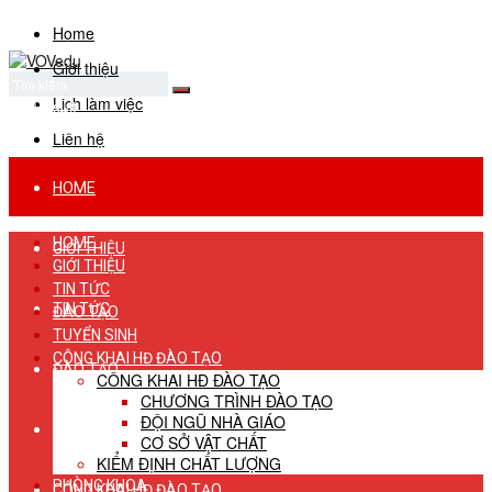
Home
Giới thiệu
Lịch làm việc
No Result
View All Result
Liên hệ
HOME
HOME
GIỚI THIỆU
GIỚI THIỆU
TIN TỨC
TIN TỨC
ĐÀO TẠO
TUYỂN SINH
CÔNG KHAI HĐ ĐÀO TẠO
ĐÀO TẠO
CÔNG KHAI HĐ ĐÀO TẠO
CHƯƠNG TRÌNH ĐÀO TẠO
ĐỘI NGŨ NHÀ GIÁO
TUYỂN SINH
CƠ SỞ VẬT CHẤT
KIỂM ĐỊNH CHẤT LƯỢNG
PHÒNG KHOA
CÔNG KHAI HĐ ĐÀO TẠO