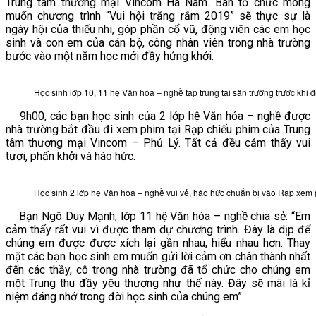
Trung tâm thương mại Vincom Hà Nam. Ban tổ chức mong
muốn chương trình “Vui hội trăng rằm 2019” sẽ thực sự là
VĂN BẢN
ngày hội của thiếu nhi, góp phần cổ vũ, động viên các em học
sinh và con em của cán bộ, công nhân viên trong nhà trường
bước vào một năm học mới đầy hứng khởi.
THƯ VIỆN
Học sinh lớp 10, 11 hệ Văn hóa – nghề tập trung tại sân trường trước khi 
9h00, các bạn học sinh của 2 lớp hệ Văn hóa – nghề được
nhà trường bắt đầu đi xem phim tại Rạp chiếu phim của Trung
tâm thương mại Vincom – Phủ Lý. Tất cả đều cảm thấy vui
tươi, phấn khởi và háo hức.
Học sinh 2 lớp hệ Văn hóa – nghề vui vẻ, háo hức chuẩn bị vào Rạp xem
Bạn Ngô Duy Mạnh, lớp 11 hệ Văn hóa – nghề chia sẻ: “Em
cảm thấy rất vui vì được tham dự chương trình. Đây là dịp để
chúng em được được xích lại gần nhau, hiểu nhau hơn. Thay
mặt các bạn học sinh em muốn gửi lời cảm ơn chân thành nhất
đến các thầy, cô trong nhà trường đã tổ chức cho chúng em
một Trung thu đầy yêu thương như thế này. Đây sẽ mãi là kỉ
niệm đáng nhớ trong đời học sinh của chúng em”.