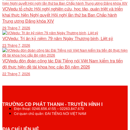
VOVedu tổ chức Hội nghị nghiên cứu, học tập, quán triệt và triển
khai thực hiện Nghị quyết Hội nghị lần thứ ba Ban Chấp hành
Trung ương Đảng khóa XIV
29 Tháng 7, 2026
VOVedu: Tri ân kỷ niệm 79 năm Ngày Thương binh, Liệt sỹ
23 Tháng 7, 2026
VOVedu đón đoàn công tác Đài Tiếng nói Việt Nam kiểm tra tiến
độ thực hiện đề tài khoa học cấp Bộ năm 2026
22 Tháng 7, 2026
TRƯỜNG CĐ PHÁT THANH - TRUYỀN HÌNH I
Điện thoại: 0246.656.4155 – 02263.847.679
Cơ quan chủ quản: ĐÀI TIẾNG NÓI VIỆT NAM
ĐỊA CHỈ LIÊN HỆ