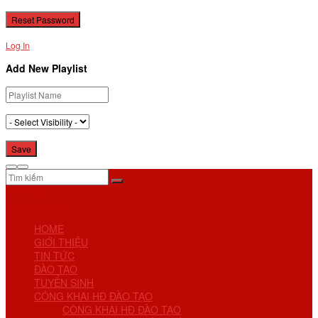
Log In
Add New Playlist
No Result
View All Result
HOME
GIỚI THIỆU
TIN TỨC
ĐÀO TẠO
TUYỂN SINH
CÔNG KHAI HĐ ĐÀO TẠO
CÔNG KHAI HĐ ĐÀO TẠO