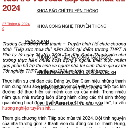
2024
KHOA BÁO CHÍ TRUYỀN THÔNG
27 Tháng 6, 2024
KHOA CÔNG NGHỆ TRUYỀN THÔNG
0
PHÒNG BAN
Trường Cao đẳng Phát thanh – Truyền hình I tổ chức chương
trình “Tiếp sức mùa thi” năm 2024 tại điểm trường THPT A
Phủ Lý từ ngày 26 đến 28/6. Tại đây, Đoàn Thanh niên nhà
PHÒNG ĐÀO TẠO VÀ CÔNG TÁC HSSSV
trường thực hiện nhiều hoạt động ý nghĩa, thiết thực nhằm
góp phần hỗ trợ thí sinh và người nhà thí sinh tham gia kỳ thi
Tốt nghiệp THPT quốc gia 2024 an toàn, chất lượng.
PHÒNG ĐẢM BẢO CHẤT LƯỢNG VÀ NCKH
Thực hiện sự chỉ đạo của Đảng ủy, Ban Giám hiệu, những thanh
niên cùng màu áo xanh tình nguyện của nhà trường tiếp tục lên
PHÒNG HÀNH CHÍNH TỔNG HỢP
đường để thực hiện sứ mệnh cao cả của mình. Trong nhiều
năm qua, nhà trường luôn đồng hành cùng các thí sinh thông
qua những hoạt động thiết thực như “Tiếp sức mùa thi”, tư vấn
TT TUYỂN SINH DỊCH VỤ ĐÀO TẠO
hướng nghiệp
tuyển sinh
, …
Tham gia chương trình Tiếp sức mùa thi 2024, Đội tình nguyện
NGHIÊN CỨU KHOA HỌC
của nhà trường gồm 7 thành viên do đồng chí Lê Thành Hưng,