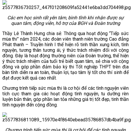
Các em học sinh rất yên tâm, bình tĩnh khi nhận được sự
quan tâm, động viên, hỗ trợ của BGH và Đoàn trường
Thầy Lê Thành Hưng chia sẻ: Thông qua hoạt động “Tiếp sức
mùa thi” năm 2024, các đoàn viên thanh niên trường Cao đẳng
Phát thanh – Truyền hình I thể hiện rõ tinh thần xung kích, tình
nguyện, tương thân tương ái, ý thức trách nhiệm đối với cộng
đồng. Đây là hoạt động thường niên của Đoàn trường, thể hiện
ý thức trách nhiệm của tuổi trẻ biết quan tâm, sẻ chia với cộng
đồng và góp phần đảm bảo kỳ thi Tốt nghiệp THPT trên địa
bàn tỉnh diễn ra an toàn, thuận lợi, tạo tâm lý tốt cho thí sinh để
đạt được kết quả cao nhất.
Chương trình tiếp sức mùa thi là cơ hội để các tình nguyện viên
tích cực tham gia các hoạt động tình nguyện, tu dưỡng rèn
luyện bản thân, góp phần lan tỏa những giá trị tốt đẹp, tinh thần
tình nguyện đến cộng đồng.
Chương trình tiếp sức mùa thi là cơ hội để các tình nguyện