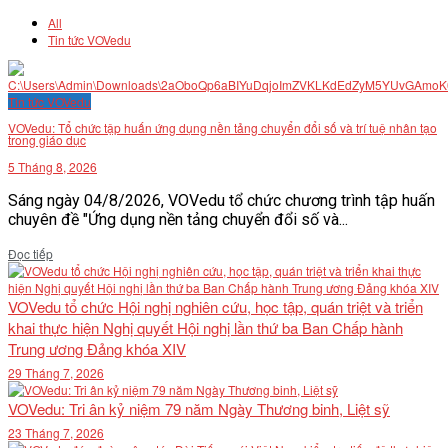
All
Tin tức VOVedu
Tin tức VOVedu
VOVedu: Tổ chức tập huấn ứng dụng nền tảng chuyển đổi số và trí tuệ nhân tạo
trong giáo dục
5 Tháng 8, 2026
Sáng ngày 04/8/2026, VOVedu tổ chức chương trình tập huấn
chuyên đề "Ứng dụng nền tảng chuyển đổi số và...
Details
Đọc tiếp
VOVedu tổ chức Hội nghị nghiên cứu, học tập, quán triệt và triển
khai thực hiện Nghị quyết Hội nghị lần thứ ba Ban Chấp hành
Trung ương Đảng khóa XIV
29 Tháng 7, 2026
VOVedu: Tri ân kỷ niệm 79 năm Ngày Thương binh, Liệt sỹ
23 Tháng 7, 2026