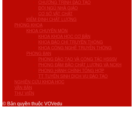
CHƯƠNG TRÌNH ĐÀO TẠO
ĐỘI NGŨ NHÀ GIÁO
CƠ SỞ VẬT CHẤT
KIỂM ĐỊNH CHẤT LƯỢNG
PHÒNG KHOA
KHOA CHUYÊN MÔN
KHOA KHOA HỌC CƠ BẢN
KHOA BÁO CHÍ TRUYỀN THÔNG
KHOA CÔNG NGHỆ TRUYỀN THÔNG
PHÒNG BAN
PHÒNG ĐÀO TẠO VÀ CÔNG TÁC HSSSV
PHÒNG ĐẢM BẢO CHẤT LƯỢNG VÀ NCKH
PHÒNG HÀNH CHÍNH TỔNG HỢP
TT TUYỂN SINH DỊCH VỤ ĐÀO TẠO
NGHIÊN CỨU KHOA HỌC
VĂN BẢN
THƯ VIỆN
© Bản quyền thuộc VOVedu