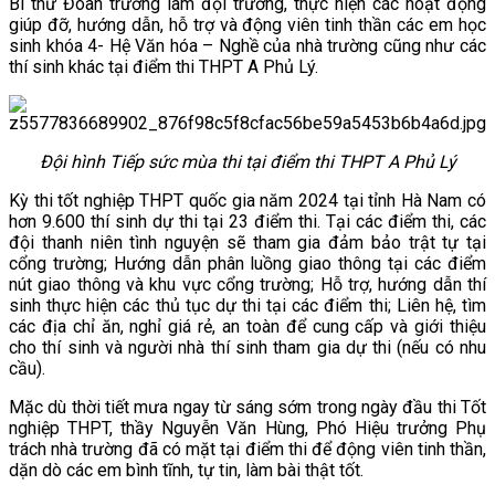
Bí thư Đoàn trường làm đội trưởng, thực hiện các hoạt động
giúp đỡ, hướng dẫn, hỗ trợ và động viên tinh thần các em học
VĂN BẢN
sinh khóa 4- Hệ Văn hóa – Nghề của nhà trường cũng như các
thí sinh khác tại điểm thi THPT A Phủ Lý.
THƯ VIỆN
Đội hình Tiếp sức mùa thi tại điểm thi THPT A Phủ Lý
Kỳ thi tốt nghiệp THPT quốc gia năm 2024 tại tỉnh Hà Nam có
hơn 9.600 thí sinh dự thi tại 23 điểm thi. Tại các điểm thi, các
đội thanh niên tình nguyện sẽ tham gia đảm bảo trật tự tại
cổng trường; Hướng dẫn phân luồng giao thông tại các điểm
nút giao thông và khu vực cổng trường; Hỗ trợ, hướng dẫn thí
sinh thực hiện các thủ tục dự thi tại các điểm thi; Liên hệ, tìm
các địa chỉ ăn, nghỉ giá rẻ, an toàn để cung cấp và giới thiệu
cho thí sinh và người nhà thí sinh tham gia dự thi (nếu có nhu
cầu).
Mặc dù thời tiết mưa ngay từ sáng sớm trong ngày đầu thi Tốt
nghiệp THPT, thầy Nguyễn Văn Hùng, Phó Hiệu trưởng Phụ
trách nhà trường đã có mặt tại điểm thi để động viên tinh thần,
dặn dò các em bình tĩnh, tự tin, làm bài thật tốt.