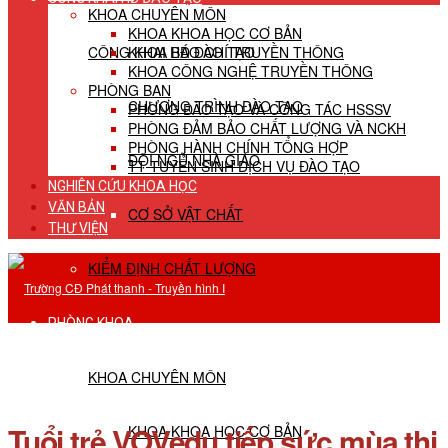
KHOA CHUYÊN MÔN
KHOA KHOA HỌC CƠ BẢN
CÔNG KHAI HĐ ĐÀO TẠO
KHOA BÁO CHÍ TRUYỀN THÔNG
KHOA CÔNG NGHỆ TRUYỀN THÔNG
PHÒNG BAN
CHƯƠNG TRÌNH ĐÀO TẠO
PHÒNG ĐÀO TẠO VÀ CÔNG TÁC HSSSV
PHÒNG ĐẢM BẢO CHẤT LƯỢNG VÀ NCKH
PHÒNG HÀNH CHÍNH TỔNG HỢP
ĐỘI NGŨ NHÀ GIÁO
TT TUYỂN SINH DỊCH VỤ ĐÀO TẠO
NGHIÊN CỨU KHOA HỌC
VĂN BẢN
CƠ SỞ VẬT CHẤT
THƯ VIỆN
KIỂM ĐỊNH CHẤT LƯỢNG
PHÒNG KHOA
KHOA CHUYÊN MÔN
Tuổi trẻ VOVedu tiếp sức mùa thi
KHOA KHOA HỌC CƠ BẢN