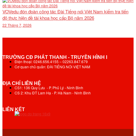
VOVedu đón đoàn công tác Đài Tiếng nói Việt Nam kiểm tra tiến
độ thực hiện đề tài khoa học cấp Bộ năm 2026
22 Tháng 7, 2026
TRƯỜNG CĐ PHÁT THANH - TRUYỀN HÌNH I
Điện thoại: 0246.656.4155 – 02263.847.679
Cơ quan chủ quản: ĐÀI TIẾNG NÓI VIỆT NAM
ĐỊA CHỈ LIÊN HỆ
CS1: 136 Quy Lưu - P. Phủ Lý - Ninh Bình
CS 2: Khu ĐT Lam Hạ - P. Hà Nam - Ninh Bình
LIÊN KẾT