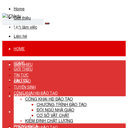
Home
Giới thiệu
Lịch làm việc
No Result
View All Result
Liên hệ
HOME
HOME
GIỚI THIỆU
GIỚI THIỆU
TIN TỨC
TIN TỨC
ĐÀO TẠO
TUYỂN SINH
CÔNG KHAI HĐ ĐÀO TẠO
ĐÀO TẠO
CÔNG KHAI HĐ ĐÀO TẠO
CHƯƠNG TRÌNH ĐÀO TẠO
ĐỘI NGŨ NHÀ GIÁO
TUYỂN SINH
CƠ SỞ VẬT CHẤT
KIỂM ĐỊNH CHẤT LƯỢNG
PHÒNG KHOA
CÔNG KHAI HĐ ĐÀO TẠO