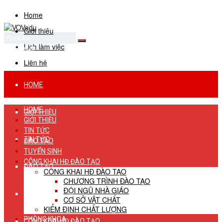
Home
Giới thiệu
Lịch làm việc
No Result
View All Result
Liên hệ
HOME
HOME
GIỚI THIỆU
GIỚI THIỆU
TIN TỨC
TIN TỨC
ĐÀO TẠO
TUYỂN SINH
CÔNG KHAI HĐ ĐÀO TẠO
ĐÀO TẠO
CÔNG KHAI HĐ ĐÀO TẠO
CHƯƠNG TRÌNH ĐÀO TẠO
ĐỘI NGŨ NHÀ GIÁO
TUYỂN SINH
CƠ SỞ VẬT CHẤT
KIỂM ĐỊNH CHẤT LƯỢNG
PHÒNG KHOA
CÔNG KHAI HĐ ĐÀO TẠO