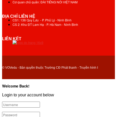
Cơ quan chủ quản: ĐÀI TIẾNG NÓI VIỆT NAM
ĐỊA CHỈ LIÊN HỆ
CS1: 136 Quy Lưu - P. Phủ Lý - Ninh Bình
CS 2: Khu ĐT Lam Hạ - P. Hà Nam - Ninh Bình
LIÊN KẾT
© VOVedu - Bản quyền thuộc Trường CĐ Phát thanh - Truyền hình I
Welcome Back!
Login to your account below