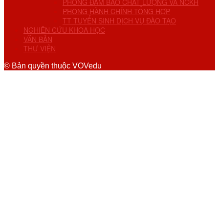
PHÒNG ĐẢM BẢO CHẤT LƯỢNG VÀ NCKH
PHÒNG HÀNH CHÍNH TỔNG HỢP
TT TUYỂN SINH DỊCH VỤ ĐÀO TẠO
NGHIÊN CỨU KHOA HỌC
VĂN BẢN
THƯ VIỆN
© Bản quyền thuộc VOVedu