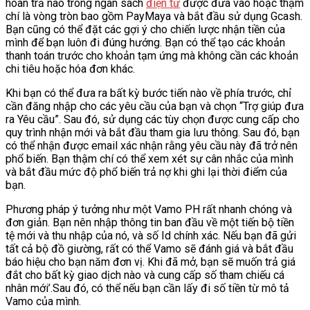
hoàn trả nào trong ngân sách
điện tử
được đưa vào hoặc thậm
chí là vòng tròn bao gồm PayMaya và bắt đầu sử dụng Gcash.
Bạn cũng có thể đặt các gợi ý cho chiến lược nhận tiền của
mình để bạn luôn đi đúng hướng. Bạn có thể tạo các khoản
thanh toán trước cho khoản tạm ứng mà không cần các khoản
chi tiêu hoặc hóa đơn khác.
Khi bạn có thể đưa ra bất kỳ bước tiến nào về phía trước, chỉ
cần đăng nhập cho các yêu cầu của bạn và chọn “Trợ giúp đưa
ra Yêu cầu”. Sau đó, sử dụng các tùy chọn được cung cấp cho
quy trình nhận mới và bắt đầu tham gia lưu thông. Sau đó, bạn
có thể nhận được email xác nhận rằng yêu cầu này đã trở nên
phổ biến. Bạn thậm chí có thể xem xét sự cân nhắc của mình
và bắt đầu mức độ phổ biến trả nợ khi ghi lại thời điểm của
bạn.
Phương pháp ý tưởng như một Vamo PH rất nhanh chóng và
đơn giản. Bạn nên nhập thông tin ban đầu về một tiến bộ tiền
tệ mới và thu nhập của nó, và số Id chính xác. Nếu bạn đã gửi
tất cả bộ đồ giường, rất có thể Vamo sẽ đánh giá và bắt đầu
báo hiệu cho bạn năm đơn vị. Khi đã mở, bạn sẽ muốn trả giá
đắt cho bất kỳ giao dịch nào và cung cấp số tham chiếu cá
nhân mới’.Sau đó, có thể nếu bạn cần lấy đi số tiền từ mô tả
Vamo của mình.