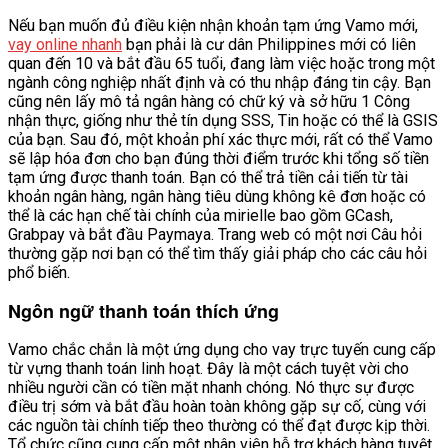
Nếu bạn muốn đủ điều kiện nhận khoản tạm ứng Vamo mới,
vay online nhanh
bạn phải là cư dân Philippines mới có liên
quan đến 10 và bắt đầu 65 tuổi, đang làm việc hoặc trong một
ngành công nghiệp nhất định và có thu nhập đáng tin cậy. Bạn
cũng nên lấy mô tả ngân hàng có chữ ký và sở hữu 1 Công
nhận thực, giống như thẻ tín dụng SSS, Tin hoặc có thể là GSIS
của bạn. Sau đó, một khoản phí xác thực mới, rất có thể Vamo
sẽ lập hóa đơn cho bạn đúng thời điểm trước khi tổng số tiền
tạm ứng được thanh toán. Bạn có thể trả tiền cải tiến từ tài
khoản ngân hàng, ngân hàng tiêu dùng không kê đơn hoặc có
thể là các hạn chế tài chính của mirielle bao gồm GCash,
Grabpay và bắt đầu Paymaya. Trang web có một nơi Câu hỏi
thường gặp nơi bạn có thể tìm thấy giải pháp cho các câu hỏi
phổ biến.
Ngôn ngữ thanh toán thích ứng
Vamo chắc chắn là một ứng dụng cho vay trực tuyến cung cấp
từ vựng thanh toán linh hoạt. Đây là một cách tuyệt vời cho
nhiều người cần có tiền mặt nhanh chóng. Nó thực sự được
điều trị sớm và bắt đầu hoàn toàn không gặp sự cố, cùng với
các nguồn tài chính tiếp theo thường có thể đạt được kịp thời.
Tổ chức cũng cung cấp một nhân viên hỗ trợ khách hàng tuyệt