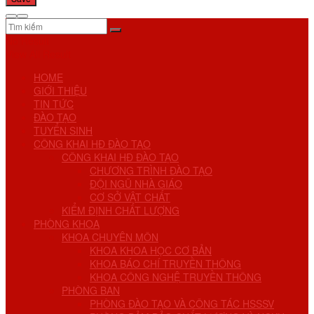
No Result
View All Result
HOME
GIỚI THIỆU
TIN TỨC
ĐÀO TẠO
TUYỂN SINH
CÔNG KHAI HĐ ĐÀO TẠO
CÔNG KHAI HĐ ĐÀO TẠO
CHƯƠNG TRÌNH ĐÀO TẠO
ĐỘI NGŨ NHÀ GIÁO
CƠ SỞ VẬT CHẤT
KIỂM ĐỊNH CHẤT LƯỢNG
PHÒNG KHOA
KHOA CHUYÊN MÔN
KHOA KHOA HỌC CƠ BẢN
KHOA BÁO CHÍ TRUYỀN THÔNG
KHOA CÔNG NGHỆ TRUYỀN THÔNG
PHÒNG BAN
PHÒNG ĐÀO TẠO VÀ CÔNG TÁC HSSSV