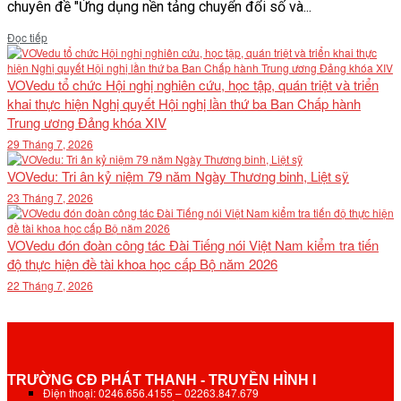
chuyên đề "Ứng dụng nền tảng chuyển đổi số và...
Details
Đọc tiếp
VOVedu tổ chức Hội nghị nghiên cứu, học tập, quán triệt và triển
khai thực hiện Nghị quyết Hội nghị lần thứ ba Ban Chấp hành
Trung ương Đảng khóa XIV
29 Tháng 7, 2026
VOVedu: Tri ân kỷ niệm 79 năm Ngày Thương binh, Liệt sỹ
23 Tháng 7, 2026
VOVedu đón đoàn công tác Đài Tiếng nói Việt Nam kiểm tra tiến
độ thực hiện đề tài khoa học cấp Bộ năm 2026
22 Tháng 7, 2026
TRƯỜNG CĐ PHÁT THANH - TRUYỀN HÌNH I
Điện thoại: 0246.656.4155 – 02263.847.679