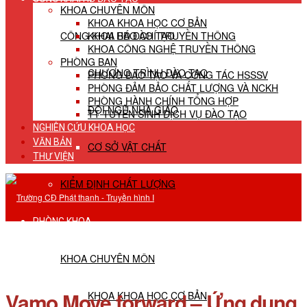
KHOA CHUYÊN MÔN
KHOA KHOA HỌC CƠ BẢN
CÔNG KHAI HĐ ĐÀO TẠO
KHOA BÁO CHÍ TRUYỀN THÔNG
KHOA CÔNG NGHỆ TRUYỀN THÔNG
PHÒNG BAN
CHƯƠNG TRÌNH ĐÀO TẠO
PHÒNG ĐÀO TẠO VÀ CÔNG TÁC HSSSV
PHÒNG ĐẢM BẢO CHẤT LƯỢNG VÀ NCKH
PHÒNG HÀNH CHÍNH TỔNG HỢP
ĐỘI NGŨ NHÀ GIÁO
TT TUYỂN SINH DỊCH VỤ ĐÀO TẠO
NGHIÊN CỨU KHOA HỌC
VĂN BẢN
CƠ SỞ VẬT CHẤT
THƯ VIỆN
KIỂM ĐỊNH CHẤT LƯỢNG
PHÒNG KHOA
KHOA CHUYÊN MÔN
Vamo Move forward – Ứng dụng
KHOA KHOA HỌC CƠ BẢN