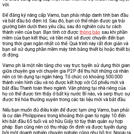
vời.
Để đăng ký nâng cấp Vamo, bạn phải nhập danh tính ban đầu
và bắt đầu bộ đệm Id. Sau đó, bạn có thể nhận được ga trải
giường bên dưới theo yêu cầu, sau đó nghiên cứu tư cách
thành viên của bạn. Bạn tình cờ được
thông báo
sau khi phần
mềm của bạn kết thúc, và tiền mặt sẽ được chuyển đến bạn
trong thời gian ngắn nhất có thể. Quá trình này rất đơn giản và
bạn sẽ sử dụng phần mềm máy tính bằng thiết bị hoặc thiết bị
di động.
Vamo ph là một nền tảng cho vay trực tuyến sử dụng thời gian
giữa chuyên gia với chuyên gia P2P để thu hút những cá nhân
nên có tín dụng tại ngân hàng. Tổ chức có khoảng 500.000
thành viên hình cầu và nó được kết hợp với Cổ phiếu mới và
bắt đầu Thanh toán theo ngành. Văn phòng tại nhà riêng của
họ có thể được tìm thấy ở bất kỳ nước Bỉ nào, và serp thực sự
được trẻ hóa thường xuyên trong các tài liệu mới và bắt đầu.
Nếu bạn muốn đủ điều kiện để được tạm ứng Vamo, bạn phải
là cư dân Philippines trong khoảng thời gian từ ngày 10 đến
khi bắt đầu 65 tuổi và sở hữu Giấy tờ tùy thân quân sự hợp
pháp. Bạn cũng nên có thu nhập ổn định và được tuyển dụng
bởi một doanh nghiệp chuyên nghiệp cũng như hỗ trợ. Ngoài ra,