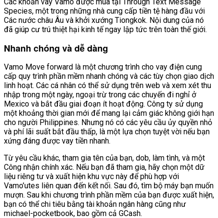
Các khoản vay Vamo được mua tại Through Text Message
Species, một trong những nhà cung cấp tiền tệ hàng đầu với
VĂN BẢN
Các nước châu Âu và khởi xướng Tiongkok.
Nội dung của nó
đã giúp cư trú thiệt hại kinh tế ngay lập tức trên toàn thế giới.
THƯ VIỆN
Nhanh chóng và dễ dàng
Vamo Move forward là một chương trình cho vay điện cung
cấp quy trình phần mềm nhanh chóng và các tùy chọn giao dịch
linh hoạt. Các cá nhân có thể sử dụng trên web và xem xét thu
nhập trong một ngày, ngoại trừ trong các chuyến đi nghỉ ở
Mexico và bắt đầu giai đoạn ít hoạt động. Công ty sử dụng
một khoảng thời gian mới để mang lại cảm giác không giới hạn
cho người Philippines. Nhưng nó có các yêu cầu ủy quyền nhỏ
và phí lãi suất bắt đầu thấp, là một lựa chọn tuyệt vời nếu bạn
xứng đáng được vay tiền nhanh.
Từ yêu cầu khác, tham gia tên của bạn, dob, làm tình, và một
Công nhận chính xác. Nếu bạn đã tham gia, hãy chọn một dữ
liệu riêng tư và xuất hiện khu vực này để phù hợp với
Vamo’utes liên quan đến kết nối. Sau đó, tìm bộ máy bạn muốn
mượn. Sau khi chương trình phần mềm của bạn được xuất hiện,
bạn có thể chi tiêu bằng tài khoản ngân hàng cũng như
michael-pocketbook, bao gồm cả GCash.