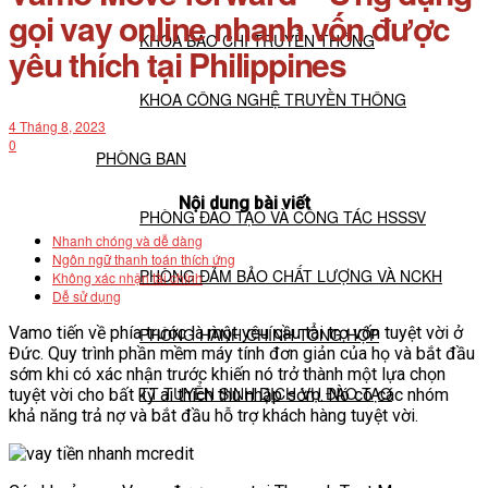
gọi vay online nhanh vốn được
KHOA BÁO CHÍ TRUYỀN THÔNG
yêu thích tại Philippines
KHOA CÔNG NGHỆ TRUYỀN THÔNG
4 Tháng 8, 2023
0
PHÒNG BAN
Nội dung bài viết
PHÒNG ĐÀO TẠO VÀ CÔNG TÁC HSSSV
Nhanh chóng và dễ dàng
Ngôn ngữ thanh toán thích ứng
PHÒNG ĐẢM BẢO CHẤT LƯỢNG VÀ NCKH
Không xác nhận tài chính
Dễ sử dụng
Vamo tiến về phía trước là một yêu cầu tài trợ vốn tuyệt vời ở
PHÒNG HÀNH CHÍNH TỔNG HỢP
Đức. Quy trình phần mềm máy tính đơn giản của họ và bắt đầu
sớm khi có xác nhận trước khiến nó trở thành một lựa chọn
TT TUYỂN SINH DỊCH VỤ ĐÀO TẠO
tuyệt vời cho bất kỳ ai thích thu nhập sớm. Nó có các nhóm
khả năng trả nợ và bắt đầu hỗ trợ khách hàng tuyệt vời.
NGHIÊN CỨU KHOA HỌC