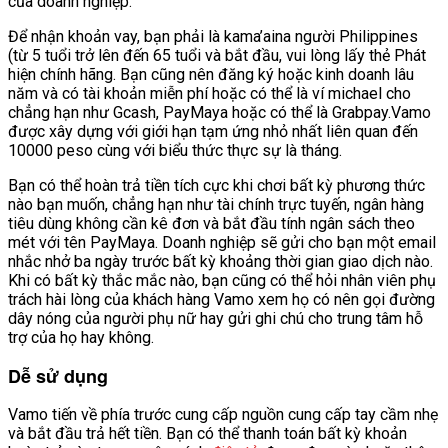
của doanh nghiệp.
Để nhận khoản vay, bạn phải là kama’aina người Philippines
(từ 5 tuổi trở lên đến 65 tuổi và bắt đầu, vui lòng lấy thẻ Phát
hiện chính hãng. Bạn cũng nên đăng ký hoặc kinh doanh lâu
năm và có tài khoản miễn phí hoặc có thể là ví michael cho
chẳng hạn như Gcash, PayMaya hoặc có thể là Grabpay.Vamo
được xây dựng với giới hạn tạm ứng nhỏ nhất liên quan đến
10000 peso cùng với biểu thức thực sự là tháng.
Bạn có thể hoàn trả tiền tích cực khi chơi bất kỳ phương thức
nào bạn muốn, chẳng hạn như tài chính trực tuyến, ngân hàng
tiêu dùng không cần kê đơn và bắt đầu tính ngân sách theo
mét với tên PayMaya. Doanh nghiệp sẽ gửi cho bạn một email
nhắc nhở ba ngày trước bất kỳ khoảng thời gian giao dịch nào.
Khi có bất kỳ thắc mắc nào, bạn cũng có thể hỏi nhân viên phụ
trách hài lòng của khách hàng Vamo xem họ có nên gọi đường
dây nóng của người phụ nữ hay gửi ghi chú cho trung tâm hỗ
trợ của họ hay không.
Dễ sử dụng
Vamo tiến về phía trước cung cấp nguồn cung cấp tay cầm nhẹ
và bắt đầu trả hết tiền. Bạn có thể thanh toán bất kỳ khoản