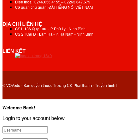
Điện thoại: 0246.656.4155 – 02263.847.679
Cơ quan chủ quản: ĐÀI TIẾNG NÓI VIỆT NAM
ĐỊA CHỈ LIÊN HỆ
CS1: 136 Quy Lưu - P. Phủ Lý - Ninh Bình
CS 2: Khu ĐT Lam Hạ - P. Hà Nam - Ninh Bình
LIÊN KẾT
© VOVedu - Bản quyền thuộc Trường CĐ Phát thanh - Truyền hình I
Welcome Back!
Login to your account below