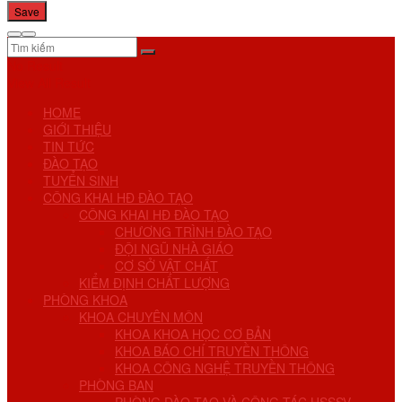
No Result
View All Result
HOME
GIỚI THIỆU
TIN TỨC
ĐÀO TẠO
TUYỂN SINH
CÔNG KHAI HĐ ĐÀO TẠO
CÔNG KHAI HĐ ĐÀO TẠO
CHƯƠNG TRÌNH ĐÀO TẠO
ĐỘI NGŨ NHÀ GIÁO
CƠ SỞ VẬT CHẤT
KIỂM ĐỊNH CHẤT LƯỢNG
PHÒNG KHOA
KHOA CHUYÊN MÔN
KHOA KHOA HỌC CƠ BẢN
KHOA BÁO CHÍ TRUYỀN THÔNG
KHOA CÔNG NGHỆ TRUYỀN THÔNG
PHÒNG BAN