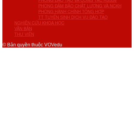
PHÒNG ĐÀO TẠO VÀ CÔNG TÁC HSSSV
PHÒNG ĐẢM BẢO CHẤT LƯỢNG VÀ NCKH
PHÒNG HÀNH CHÍNH TỔNG HỢP
TT TUYỂN SINH DỊCH VỤ ĐÀO TẠO
NGHIÊN CỨU KHOA HỌC
VĂN BẢN
THƯ VIỆN
© Bản quyền thuộc VOVedu