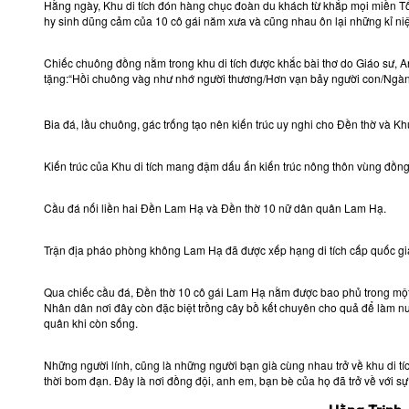
Hằng ngày, Khu di tích đón hàng chục đoàn du khách từ khắp mọi miền 
hy sinh dũng cảm của 10 cô gái năm xưa và cũng nhau ôn lại những kỉ ni
Chiếc chuông đồng nằm trong khu di tích được khắc bài thơ do Giáo sư, 
tặng:“Hồi chuông vàg như nhớ người thương/Hơn vạn bảy người con/Ngàn 
Bia đá, lầu chuông, gác trống tạo nên kiến trúc uy nghi cho Đền thờ và Khu
Kiến trúc của Khu di tích mang đậm dấu ấn kiến trúc nông thôn vùng đồn
Cầu đá nối liền hai Đền Lam Hạ và Đền thờ 10 nữ dân quân Lam Hạ.
Trận địa pháo phòng không Lam Hạ đã được xếp hạng di tích cấp quốc gi
Qua chiếc cầu đá, Đền thờ 10 cô gái Lam Hạ nằm được bao phủ trong một 
Nhân dân nơi đây còn đặc biệt trồng cây bồ kết chuyên cho quả để làm nư
quân khi còn sống.
Những người lính, cũng là những người bạn già cùng nhau trở về khu di tíc
thời bom đạn. Đây là nơi đồng đội, anh em, bạn bè của họ đã trở về với s