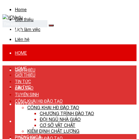
Home
Giới thiệu
Lịch làm việc
No Result
View All Result
Liên hệ
HOME
HOME
GIỚI THIỆU
GIỚI THIỆU
TIN TỨC
TIN TỨC
ĐÀO TẠO
TUYỂN SINH
CÔNG KHAI HĐ ĐÀO TẠO
ĐÀO TẠO
CÔNG KHAI HĐ ĐÀO TẠO
CHƯƠNG TRÌNH ĐÀO TẠO
ĐỘI NGŨ NHÀ GIÁO
TUYỂN SINH
CƠ SỞ VẬT CHẤT
KIỂM ĐỊNH CHẤT LƯỢNG
PHÒNG KHOA
CÔNG KHAI HĐ ĐÀO TẠO