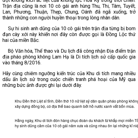
đợt không kích ác liệt của không lực Hoa Kỳ trong thời chiến.
Trận địa cũng là nơi 10 cô gái anh hùng Thu, Thi, Tâm, Tuyết,
VĂN BẢN
Lan, Phương, Thuận, Thẹp, Chung, Oánh đã ngã xuống, trở
thành những con người huyền thoại trong lòng nhân dân.
THƯ VIỆN
Sự hi sinh anh dũng của 10 cô gái trên trận địa từng bị bom
đạn cày xới này khiến nơi đây còn được gọi là Đồng Lộc thứ
hai của miền Bắc.
Bộ Văn hóa, Thể thao và Du lịch đã công nhận Địa điểm trận
địa pháo phòng không Lam Hạ là Di tích lịch sử cấp quốc gia
vào tháng 8/2016.
Hãy cùng chiêm ngưỡng kiến trúc của Khu di tích mang nhiều
dấu ấn lịch sử trong cuộc chiến tranh phá hoại của Mỹ qua
những bức ảnh được ghi lại dưới đây.
Khu Đền thờ Liệt sĩ tỉnh, Đền thờ 10 nữ liệt sỹ dân quân pháo phòng không
xây dựng đồng bộ, có địa thế bao quanh bởi hồ nước xanh vắt bốn mùa.
Hằng ngày, Khu di tích đón hàng chục đoàn du khách từ khắp mọi miền 
hy sinh dũng cảm của 10 cô gái năm xưa và cũng nhau ôn lại những kỉ ni