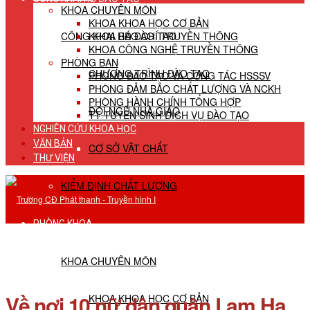
KHOA CHUYÊN MÔN
KHOA KHOA HỌC CƠ BẢN
CÔNG KHAI HĐ ĐÀO TẠO
KHOA BÁO CHÍ TRUYỀN THÔNG
KHOA CÔNG NGHỆ TRUYỀN THÔNG
PHÒNG BAN
CHƯƠNG TRÌNH ĐÀO TẠO
PHÒNG ĐÀO TẠO VÀ CÔNG TÁC HSSSV
PHÒNG ĐẢM BẢO CHẤT LƯỢNG VÀ NCKH
PHÒNG HÀNH CHÍNH TỔNG HỢP
ĐỘI NGŨ NHÀ GIÁO
TT TUYỂN SINH DỊCH VỤ ĐÀO TẠO
NGHIÊN CỨU KHOA HỌC
VĂN BẢN
CƠ SỞ VẬT CHẤT
THƯ VIỆN
KIỂM ĐỊNH CHẤT LƯỢNG
PHÒNG KHOA
KHOA CHUYÊN MÔN
Về nơi 10 nữ dân quân Lam Hạ
KHOA KHOA HỌC CƠ BẢN