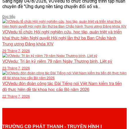
Sáng ngày 04/8/2026, VOVedu tổ chức chương trình tập huấn
chuyên đề "Ứng dụng nền tảng chuyển đổi số và...
Details
Đọc tiếp
VOVedu tổ chức Hội nghị nghiên cứu, học tập, quán triệt và triển
khai thực hiện Nghị quyết Hội nghị lần thứ ba Ban Chấp hành
Trung ương Đảng khóa XIV
29 Tháng 7, 2026
VOVedu: Tri ân kỷ niệm 79 năm Ngày Thương binh, Liệt sỹ
23 Tháng 7, 2026
VOVedu đón đoàn công tác Đài Tiếng nói Việt Nam kiểm tra tiến
độ thực hiện đề tài khoa học cấp Bộ năm 2026
22 Tháng 7, 2026
TRƯỜNG CĐ PHÁT THANH - TRUYỀN HÌNH I