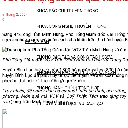
KHOA BÁO CHÍ TRUYỀN THÔNG
5 Tháng 2, 2024
0
KHOA CÔNG NGHỆ TRUYỀN THÔNG
Sáng 4/2, ông Trần Minh Hùng, Phó Tổng Giám đốc Đài Tiếng nói
người nghèo, người có hoàn cảnh khó khăn trên địa bàn huyện Bình
PHÒNG BAN
PHÒNG ĐÀO TẠO VÀ CÔNG TÁC HSSSV
Phó Tổng Giám đốc VOV Trần Minh Hùng và ông Vũ Trùng Dươn
Huyện Bình Lục hiện có gần 1.300 hộ nghèo và hơn 800 hộ cận
PHÒNG ĐẢM BẢO CHẤT LƯỢNG VÀ NCKH
huyện Bình Lục đã phát huy được thế mạnh về sản xuất nông n
phương đạt hơn 71 triệu đồng/người/năm.
PHÒNG HÀNH CHÍNH TỔNG HỢP
“Tuy nhiên, để người dân có sự phát triển ổn định, bền vững,
phương. Món quà mà VOV và Quỹ Thiện Tâm trao tặng tuy kh
sau”,
ông Trần Minh Hùng chia sẻ.
TT TUYỂN SINH DỊCH VỤ ĐÀO TẠO
NGHIÊN CỨU KHOA HỌC