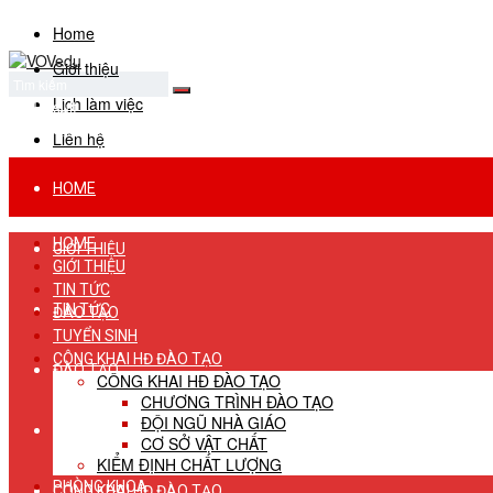
Home
Giới thiệu
Lịch làm việc
No Result
View All Result
Liên hệ
HOME
HOME
GIỚI THIỆU
GIỚI THIỆU
TIN TỨC
TIN TỨC
ĐÀO TẠO
TUYỂN SINH
CÔNG KHAI HĐ ĐÀO TẠO
ĐÀO TẠO
CÔNG KHAI HĐ ĐÀO TẠO
CHƯƠNG TRÌNH ĐÀO TẠO
ĐỘI NGŨ NHÀ GIÁO
TUYỂN SINH
CƠ SỞ VẬT CHẤT
KIỂM ĐỊNH CHẤT LƯỢNG
PHÒNG KHOA
CÔNG KHAI HĐ ĐÀO TẠO