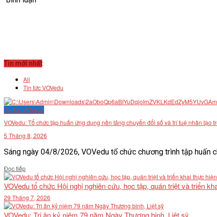
Tin mới nhất
All
Tin tức VOVedu
Tin tức VOVedu
VOVedu: Tổ chức tập huấn ứng dụng nền tảng chuyển đổi số và trí tuệ nhân tạo t
5 Tháng 8, 2026
Sáng ngày 04/8/2026, VOVedu tổ chức chương trình tập huấn ch
Details
Đọc tiếp
VOVedu tổ chức Hội nghị nghiên cứu, học tập, quán triệt và triển 
29 Tháng 7, 2026
VOVedu: Tri ân kỷ niệm 79 năm Ngày Thương binh, Liệt sỹ