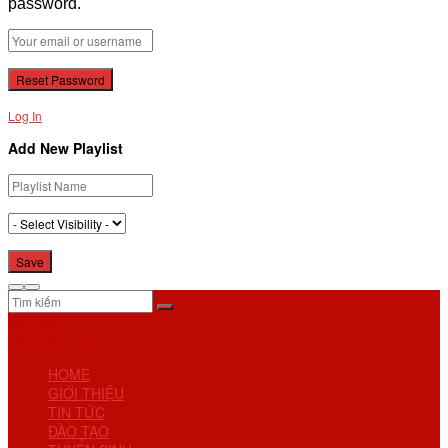
password.
Log In
Add New Playlist
No Result
View All Result
HOME
GIỚI THIỆU
TIN TỨC
ĐÀO TẠO