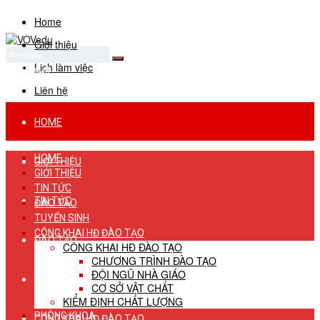
Home
Giới thiệu
Lịch làm việc
No Result
View All Result
Liên hệ
HOME
HOME
GIỚI THIỆU
GIỚI THIỆU
TIN TỨC
TIN TỨC
ĐÀO TẠO
TUYỂN SINH
CÔNG KHAI HĐ ĐÀO TẠO
ĐÀO TẠO
CÔNG KHAI HĐ ĐÀO TẠO
CHƯƠNG TRÌNH ĐÀO TẠO
ĐỘI NGŨ NHÀ GIÁO
TUYỂN SINH
CƠ SỞ VẬT CHẤT
KIỂM ĐỊNH CHẤT LƯỢNG
PHÒNG KHOA
CÔNG KHAI HĐ ĐÀO TẠO