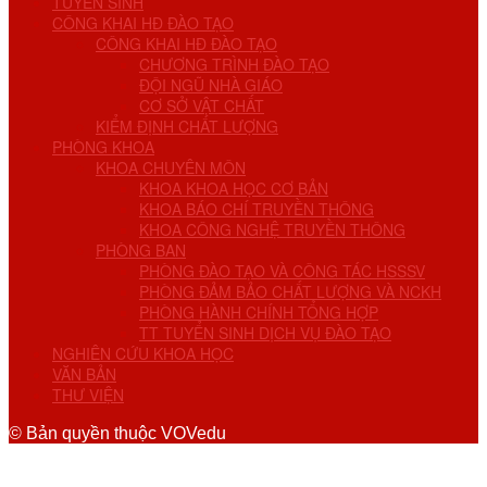
TUYỂN SINH
CÔNG KHAI HĐ ĐÀO TẠO
CÔNG KHAI HĐ ĐÀO TẠO
CHƯƠNG TRÌNH ĐÀO TẠO
ĐỘI NGŨ NHÀ GIÁO
CƠ SỞ VẬT CHẤT
KIỂM ĐỊNH CHẤT LƯỢNG
PHÒNG KHOA
KHOA CHUYÊN MÔN
KHOA KHOA HỌC CƠ BẢN
KHOA BÁO CHÍ TRUYỀN THÔNG
KHOA CÔNG NGHỆ TRUYỀN THÔNG
PHÒNG BAN
PHÒNG ĐÀO TẠO VÀ CÔNG TÁC HSSSV
PHÒNG ĐẢM BẢO CHẤT LƯỢNG VÀ NCKH
PHÒNG HÀNH CHÍNH TỔNG HỢP
TT TUYỂN SINH DỊCH VỤ ĐÀO TẠO
NGHIÊN CỨU KHOA HỌC
VĂN BẢN
THƯ VIỆN
© Bản quyền thuộc VOVedu