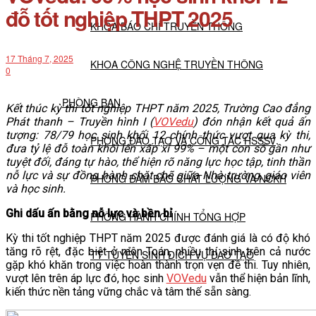
đỗ tốt nghiệp THPT 2025
KHOA BÁO CHÍ TRUYỀN THÔNG
17 Tháng 7, 2025
KHOA CÔNG NGHỆ TRUYỀN THÔNG
0
PHÒNG BAN
Kết thúc kỳ thi tốt nghiệp THPT năm 2025, Trường Cao đẳng
Phát thanh – Truyền hình I (
VOVedu
) đón nhận kết quả ấn
tượng: 78/79 học sinh khối 12 chính thức vượt qua kỳ thi,
PHÒNG ĐÀO TẠO VÀ CÔNG TÁC HSSSV
đưa tỷ lệ đỗ toàn khối lên xấp xỉ 99% – một con số gần như
tuyệt đối, đáng tự hào, thể hiện rõ năng lực học tập, tinh thần
nỗ lực và sự đồng hành chặt chẽ giữa Nhà trường, giáo viên
PHÒNG ĐẢM BẢO CHẤT LƯỢNG VÀ NCKH
và học sinh.
Ghi dấu ấn bằng nỗ lực và bền bỉ
PHÒNG HÀNH CHÍNH TỔNG HỢP
Kỳ thi tốt nghiệp THPT năm 2025 được đánh giá là có độ khó
tăng rõ rệt, đặc biệt ở môn Toán, nhiều thí sinh trên cả nước
TT TUYỂN SINH DỊCH VỤ ĐÀO TẠO
gặp khó khăn trong việc hoàn thành trọn vẹn đề thi. Tuy nhiên,
vượt lên trên áp lực đó, học sinh
VOVedu
vẫn thể hiện bản lĩnh,
kiến thức nền tảng vững chắc và tâm thế sẵn sàng.
NGHIÊN CỨU KHOA HỌC