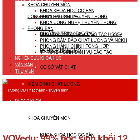
KHOA CHUYÊN MÔN
KHOA KHOA HỌC CƠ BẢN
CÔNG KHAI HĐ ĐÀO TẠO
KHOA BÁO CHÍ TRUYỀN THÔNG
KHOA CÔNG NGHỆ TRUYỀN THÔNG
PHÒNG BAN
CHƯƠNG TRÌNH ĐÀO TẠO
PHÒNG ĐÀO TẠO VÀ CÔNG TÁC HSSSV
PHÒNG ĐẢM BẢO CHẤT LƯỢNG VÀ NCKH
PHÒNG HÀNH CHÍNH TỔNG HỢP
ĐỘI NGŨ NHÀ GIÁO
TT TUYỂN SINH DỊCH VỤ ĐÀO TẠO
NGHIÊN CỨU KHOA HỌC
VĂN BẢN
CƠ SỞ VẬT CHẤT
THƯ VIỆN
KIỂM ĐỊNH CHẤT LƯỢNG
PHÒNG KHOA
KHOA CHUYÊN MÔN
VOVedu: 99% học sinh khối 12
KHOA KHOA HỌC CƠ BẢN