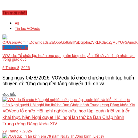
Tin mới nhất
All
Tin tức VOVedu
Tin tức VOVedu
VOVedu: Tổ chức tập huấn ứng dụng nền tảng chuyển đổi số và trí tuệ nhân tạo
trong giáo dục
5 Tháng 8, 2026
Sáng ngày 04/8/2026, VOVedu tổ chức chương trình tập huấn
chuyên đề "Ứng dụng nền tảng chuyển đổi số và...
Details
Đọc tiếp
VOVedu tổ chức Hội nghị nghiên cứu, học tập, quán triệt và triển
khai thực hiện Nghị quyết Hội nghị lần thứ ba Ban Chấp hành
Trung ương Đảng khóa XIV
29 Tháng 7, 2026