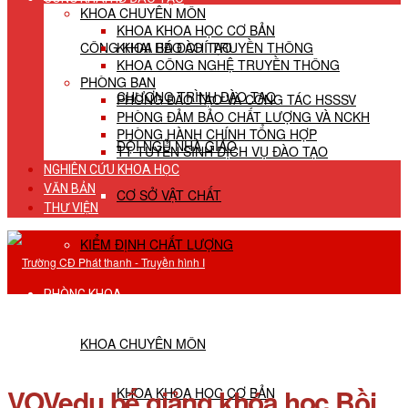
KHOA CHUYÊN MÔN
KHOA KHOA HỌC CƠ BẢN
CÔNG KHAI HĐ ĐÀO TẠO
KHOA BÁO CHÍ TRUYỀN THÔNG
KHOA CÔNG NGHỆ TRUYỀN THÔNG
PHÒNG BAN
CHƯƠNG TRÌNH ĐÀO TẠO
PHÒNG ĐÀO TẠO VÀ CÔNG TÁC HSSSV
PHÒNG ĐẢM BẢO CHẤT LƯỢNG VÀ NCKH
PHÒNG HÀNH CHÍNH TỔNG HỢP
ĐỘI NGŨ NHÀ GIÁO
TT TUYỂN SINH DỊCH VỤ ĐÀO TẠO
NGHIÊN CỨU KHOA HỌC
VĂN BẢN
CƠ SỞ VẬT CHẤT
THƯ VIỆN
KIỂM ĐỊNH CHẤT LƯỢNG
PHÒNG KHOA
KHOA CHUYÊN MÔN
VOVedu bế giảng khóa học Bồi
KHOA KHOA HỌC CƠ BẢN