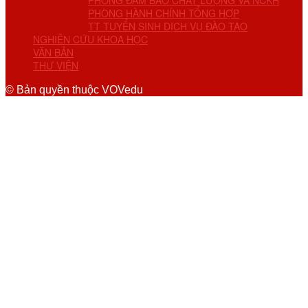
PHÒNG ĐẢM BẢO CHẤT LƯỢNG VÀ NCKH
PHÒNG HÀNH CHÍNH TỔNG HỢP
TT TUYỂN SINH DỊCH VỤ ĐÀO TẠO
NGHIÊN CỨU KHOA HỌC
VĂN BẢN
THƯ VIỆN
© Bản quyền thuộc VOVedu