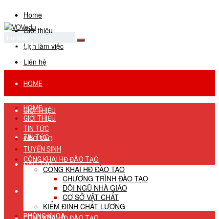
Home
Giới thiệu
Lịch làm việc
No Result
View All Result
Liên hệ
HOME
HOME
GIỚI THIỆU
GIỚI THIỆU
TIN TỨC
TIN TỨC
ĐÀO TẠO
TUYỂN SINH
CÔNG KHAI HĐ ĐÀO TẠO
ĐÀO TẠO
CÔNG KHAI HĐ ĐÀO TẠO
CHƯƠNG TRÌNH ĐÀO TẠO
ĐỘI NGŨ NHÀ GIÁO
TUYỂN SINH
CƠ SỞ VẬT CHẤT
KIỂM ĐỊNH CHẤT LƯỢNG
PHÒNG KHOA
CÔNG KHAI HĐ ĐÀO TẠO