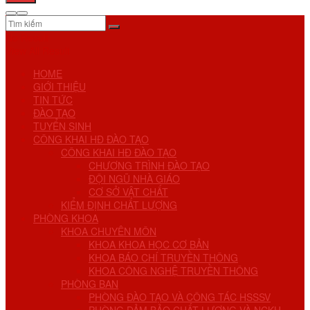
No Result
View All Result
HOME
GIỚI THIỆU
TIN TỨC
ĐÀO TẠO
TUYỂN SINH
CÔNG KHAI HĐ ĐÀO TẠO
CÔNG KHAI HĐ ĐÀO TẠO
CHƯƠNG TRÌNH ĐÀO TẠO
ĐỘI NGŨ NHÀ GIÁO
CƠ SỞ VẬT CHẤT
KIỂM ĐỊNH CHẤT LƯỢNG
PHÒNG KHOA
KHOA CHUYÊN MÔN
KHOA KHOA HỌC CƠ BẢN
KHOA BÁO CHÍ TRUYỀN THÔNG
KHOA CÔNG NGHỆ TRUYỀN THÔNG
PHÒNG BAN
PHÒNG ĐÀO TẠO VÀ CÔNG TÁC HSSSV