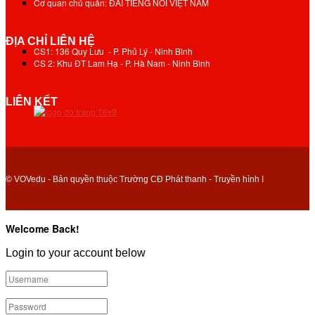
Cơ quan chủ quản: ĐÀI TIẾNG NÓI VIỆT NAM
ĐỊA CHỈ LIÊN HỆ
CS1: 136 Quy Lưu - P. Phủ Lý - Ninh Bình
CS 2: Khu ĐT Lam Hạ - P. Hà Nam - Ninh Bình
LIÊN KẾT
© VOVedu - Bản quyền thuộc Trường CĐ Phát thanh - Truyền hình I
Welcome Back!
Login to your account below