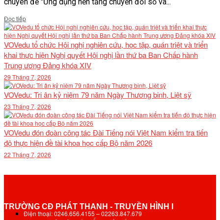
chuyên đề "Ứng dụng nền tảng chuyển đổi số và...
Details
Đọc tiếp
VOVedu tổ chức Hội nghị nghiên cứu, học tập, quán triệt và triển
khai thực hiện Nghị quyết Hội nghị lần thứ ba Ban Chấp hành
Trung ương Đảng khóa XIV
29 Tháng 7, 2026
VOVedu: Tri ân kỷ niệm 79 năm Ngày Thương binh, Liệt sỹ
23 Tháng 7, 2026
VOVedu đón đoàn công tác Đài Tiếng nói Việt Nam kiểm tra tiến
độ thực hiện đề tài khoa học cấp Bộ năm 2026
22 Tháng 7, 2026
TRƯỜNG CĐ PHÁT THANH - TRUYỀN HÌNH I
Điện thoại: 0246.656.4155 – 02263.847.679