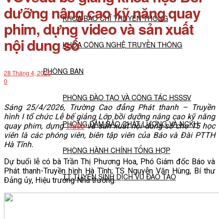
dưỡng nâng cao kỹ năng quay
KHOA BÁO CHÍ TRUYỀN THÔNG
phim, dựng video và sản xuất
nội dung số
KHOA CÔNG NGHỆ TRUYỀN THÔNG
PHÒNG BAN
28 Tháng 4, 2026
0
PHÒNG ĐÀO TẠO VÀ CÔNG TÁC HSSSV
Sáng 25/4/2026, Trường Cao đẳng Phát thanh – Truyền
hình I tổ chức Lễ bế giảng Lớp bồi dưỡng nâng cao kỹ năng
PHÒNG ĐẢM BẢO CHẤT LƯỢNG VÀ NCKH
quay phim, dựng
video
và sản xuất nội dung số cho 15 học
viên là các phóng viên, biên tập viên của Báo và Đài PTTH
Hà Tĩnh.
PHÒNG HÀNH CHÍNH TỔNG HỢP
Dự buổi lễ có bà Trần Thị Phương Hoa, Phó Giám đốc Báo và
Phát thanh-Truyền hình Hà Tĩnh; TS Nguyễn Văn Hùng, Bí thư
TT TUYỂN SINH DỊCH VỤ ĐÀO TẠO
Đảng ủy, Hiệu trưởng Nhà trường.
NGHIÊN CỨU KHOA HỌC