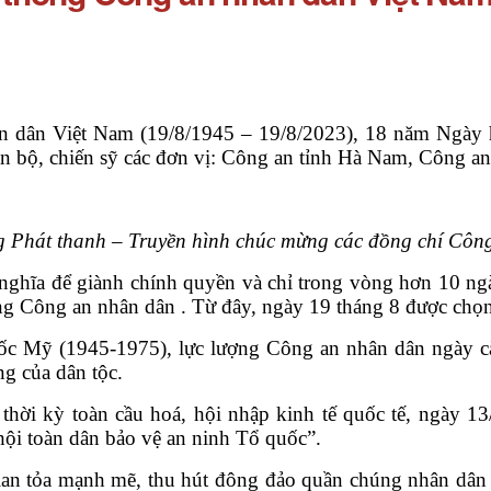
 dân Việt Nam (19/8/1945 – 19/8/2023),
18 năm Ngày hô
 cán bộ, chiến sỹ các đơn vị: Công an tỉnh Hà Nam, Côn
 Phát thanh – Truyền hình chúc mừng các đồng chí Côn
ghĩa để giành chính quyền và chỉ trong vòng hơn 10 ngà
ợng Công an nhân dân . Từ đây, ngày 19 tháng 8 được chọ
c Mỹ (1945-1975), lực lượng Công an nhân dân ngày càng
ng của dân tộc.
thời kỳ toàn cầu hoá, hội nhập kinh tế quốc tế, ngày 
ội toàn dân bảo vệ an ninh Tổ quốc”.
lan tỏa mạnh mẽ, thu hút đông đảo quần chúng nhân dân t