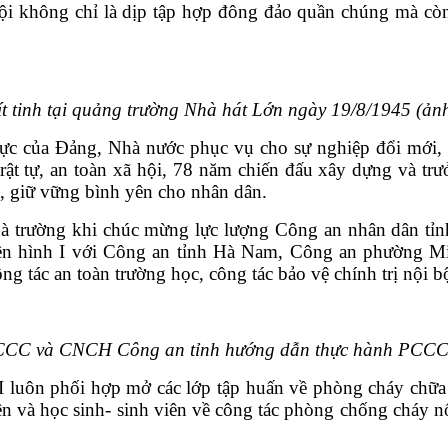
hội không chỉ là dịp tập hợp đông đảo quần chúng mà cò
t tinh tại quảng trường Nhà hát Lớn ngày 19/8/1945 (ảnh 
c lực của Đảng, Nhà nước phục vụ cho sự nghiệp đổi mớ
 trật tự, an toàn xã hội, 78 năm chiến đấu xây dựng và
, giữ vững bình yên cho nhân dân.
 trường khi chúc mừng lực lượng Công an nhân dân tỉ
ền hình I với Công an tỉnh Hà Nam, Công an phường Min
, công tác an toàn trường học
, công tác bảo vệ chính trị nội
CCC và CNCH Công an tỉnh hướng dẫn thực hành PCCC
 luôn phối hợp mở các lớp tập huấn về phòng cháy chữa 
 và học sinh- sinh viên về công tác phòng chống cháy nổ,