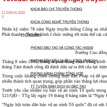
KHOA BÁO CHÍ TRUYỀN THÔNG
21 Tháng 8, 2023
0
KHOA CÔNG NGHỆ TRUYỀN THÔNG
Nhân kỷ niệm 78 năm Ngày truyền thống Công an nhân
Phát thanh – Truyền hình I chúc mừng
tới toàn thể các
PHÒNG BAN
PHÒNG ĐÀO TẠO VÀ CÔNG TÁC HSSSV
Trường Cao đẳng
PHÒNG ĐẢM BẢO CHẤT LƯỢNG VÀ NCKH
Tháng 8 năm 1945, Đảng ta phát động cuộc Tổng khởi n
tháng Tám thành công đã đánh dấu sự ra đời của lực lư
PHÒNG HÀNH CHÍNH TỔNG HỢP
Trong cuộc kháng chiến chống thực dân Pháp và đế quố
nhiều thành tích quan trọng, góp phần vào thắng lợi chu
TT TUYỂN SINH DỊCH VỤ ĐÀO TẠO
Trước yêu cầu nhiệm vụ bảo vệ an ninh Tổ quốc trong 
521/QĐ – TTg lấy ngày 19 tháng 8 hàng năm là “Ngày h
NGHIÊN CỨU KHOA HỌC
“Ngày hội toàn dân bảo vệ an ninh Tổ quốc” đã có sức 