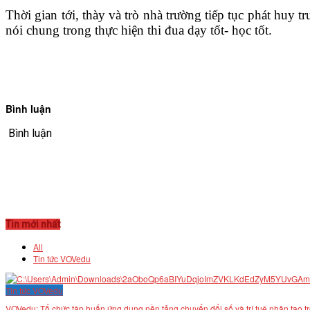
Thời gian tới, thày và trò nhà trường tiếp tục phát huy
nói chung trong thực hiện thi đua dạy tốt- học tốt.
Bình luận
Bình luận
Tin mới nhất
All
Tin tức VOVedu
Tin tức VOVedu
VOVedu: Tổ chức tập huấn ứng dụng nền tảng chuyển đổi số và trí tuệ nhân tạo t