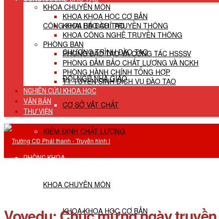
KHOA CHUYÊN MÔN
KHOA KHOA HỌC CƠ BẢN
CÔNG KHAI HĐ ĐÀO TẠO
KHOA BÁO CHÍ TRUYỀN THÔNG
KHOA CÔNG NGHỆ TRUYỀN THÔNG
PHÒNG BAN
CHƯƠNG TRÌNH ĐÀO TẠO
PHÒNG ĐÀO TẠO VÀ CÔNG TÁC HSSSV
PHÒNG ĐẢM BẢO CHẤT LƯỢNG VÀ NCKH
PHÒNG HÀNH CHÍNH TỔNG HỢP
ĐỘI NGŨ NHÀ GIÁO
TT TUYỂN SINH DỊCH VỤ ĐÀO TẠO
NGHIÊN CỨU KHOA HỌC
VĂN BẢN
CƠ SỞ VẬT CHẤT
THƯ VIỆN
KIỂM ĐỊNH CHẤT LƯỢNG
PHÒNG KHOA
KHOA CHUYÊN MÔN
Vovedu: Chúc mừng ngày truyền 
KHOA KHOA HỌC CƠ BẢN