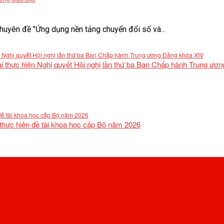
uyên đề "Ứng dụng nền tảng chuyển đổi số và...
khai thực hiện Nghị quyết Hội nghị lần thứ ba Ban Chấp hành Trung ư
 thực hiện đề tài khoa học cấp Bộ năm 2026