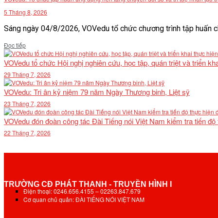
5 Tháng 8, 2026
Sáng ngày 04/8/2026, VOVedu tổ chức chương trình tập huấn ch
Details
Đọc tiếp
VOVedu tổ chức Hội nghị nghiên cứu, học tập, quán triệt và triển 
29 Tháng 7, 2026
VOVedu: Tri ân kỷ niệm 79 năm Ngày Thương binh, Liệt sỹ
23 Tháng 7, 2026
VOVedu đón đoàn công tác Đài Tiếng nói Việt Nam kiểm tra tiến độ
22 Tháng 7, 2026
TRƯỜNG CĐ PHÁT THANH - TRUYỀN HÌNH I
Điện thoại: 0246.656.4155 – 02263.847.679
Cơ quan chủ quản: ĐÀI TIẾNG NÓI VIỆT NAM