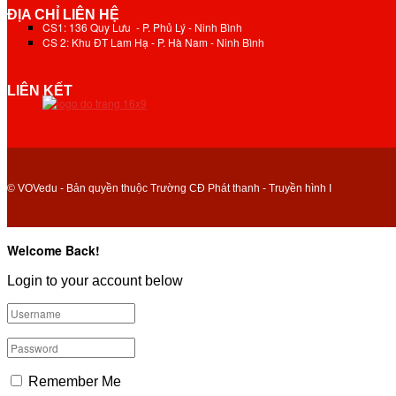
ĐỊA CHỈ LIÊN HỆ
CS1: 136 Quy Lưu - P. Phủ Lý - Ninh Bình
CS 2: Khu ĐT Lam Hạ - P. Hà Nam - Ninh Bình
LIÊN KẾT
© VOVedu - Bản quyền thuộc Trường CĐ Phát thanh - Truyền hình I
Welcome Back!
Login to your account below
Remember Me