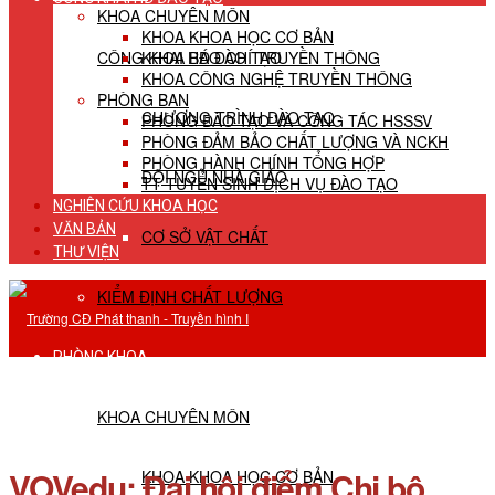
KHOA CHUYÊN MÔN
KHOA KHOA HỌC CƠ BẢN
CÔNG KHAI HĐ ĐÀO TẠO
KHOA BÁO CHÍ TRUYỀN THÔNG
KHOA CÔNG NGHỆ TRUYỀN THÔNG
PHÒNG BAN
CHƯƠNG TRÌNH ĐÀO TẠO
PHÒNG ĐÀO TẠO VÀ CÔNG TÁC HSSSV
PHÒNG ĐẢM BẢO CHẤT LƯỢNG VÀ NCKH
PHÒNG HÀNH CHÍNH TỔNG HỢP
ĐỘI NGŨ NHÀ GIÁO
TT TUYỂN SINH DỊCH VỤ ĐÀO TẠO
NGHIÊN CỨU KHOA HỌC
VĂN BẢN
CƠ SỞ VẬT CHẤT
THƯ VIỆN
KIỂM ĐỊNH CHẤT LƯỢNG
PHÒNG KHOA
KHOA CHUYÊN MÔN
VOVedu: Đại hội điểm Chi bộ
KHOA KHOA HỌC CƠ BẢN