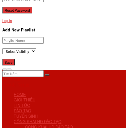
Log In
Add New Playlist
No Result
View All Result
HOME
GIỚI THIỆU
TIN TỨC
ĐÀO TẠO
TUYỂN SINH
CÔNG KHAI HĐ ĐÀO TẠO
CÔNG KHAI HĐ ĐÀO TẠO