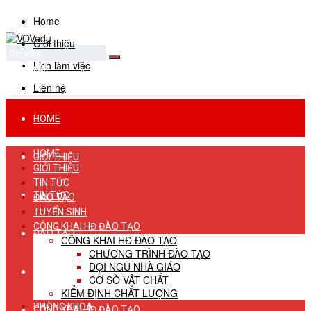
Home
Giới thiệu
Lịch làm việc
No Result
View All Result
Liên hệ
HOME
HOME
GIỚI THIỆU
GIỚI THIỆU
TIN TỨC
TIN TỨC
ĐÀO TẠO
TUYỂN SINH
CÔNG KHAI HĐ ĐÀO TẠO
ĐÀO TẠO
CÔNG KHAI HĐ ĐÀO TẠO
CHƯƠNG TRÌNH ĐÀO TẠO
ĐỘI NGŨ NHÀ GIÁO
TUYỂN SINH
CƠ SỞ VẬT CHẤT
KIỂM ĐỊNH CHẤT LƯỢNG
PHÒNG KHOA
CÔNG KHAI HĐ ĐÀO TẠO