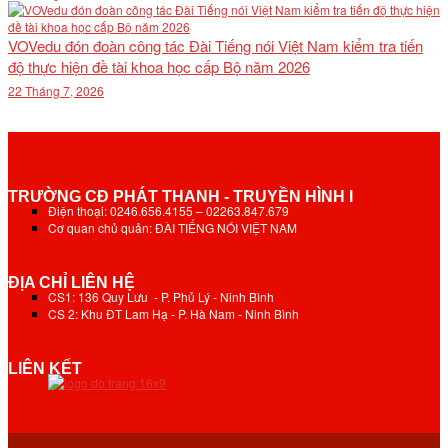
VOVedu đón đoàn công tác Đài Tiếng nói Việt Nam kiểm tra tiến
độ thực hiện đề tài khoa học cấp Bộ năm 2026
22 Tháng 7, 2026
TRƯỜNG CĐ PHÁT THANH - TRUYỀN HÌNH I
Điện thoại: 0246.656.4155 – 02263.847.679
Cơ quan chủ quản: ĐÀI TIẾNG NÓI VIỆT NAM
ĐỊA CHỈ LIÊN HỆ
CS1: 136 Quy Lưu - P. Phủ Lý - Ninh Bình
CS 2: Khu ĐT Lam Hạ - P. Hà Nam - Ninh Bình
LIÊN KẾT