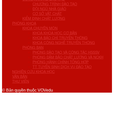
CHƯƠNG TRÌNH ĐÀO TẠO
ĐỘI NGŨ NHÀ GIÁO
CƠ SỞ VẬT CHẤT
KIỂM ĐỊNH CHẤT LƯỢNG
PHÒNG KHOA
KHOA CHUYÊN MÔN
KHOA KHOA HỌC CƠ BẢN
KHOA BÁO CHÍ TRUYỀN THÔNG
KHOA CÔNG NGHỆ TRUYỀN THÔNG
PHÒNG BAN
PHÒNG ĐÀO TẠO VÀ CÔNG TÁC HSSSV
PHÒNG ĐẢM BẢO CHẤT LƯỢNG VÀ NCKH
PHÒNG HÀNH CHÍNH TỔNG HỢP
TT TUYỂN SINH DỊCH VỤ ĐÀO TẠO
NGHIÊN CỨU KHOA HỌC
VĂN BẢN
THƯ VIỆN
© Bản quyền thuộc VOVedu