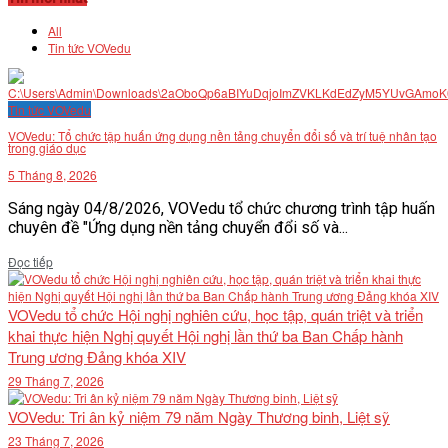
All
Tin tức VOVedu
Tin tức VOVedu
VOVedu: Tổ chức tập huấn ứng dụng nền tảng chuyển đổi số và trí tuệ nhân tạo
trong giáo dục
5 Tháng 8, 2026
Sáng ngày 04/8/2026, VOVedu tổ chức chương trình tập huấn
chuyên đề "Ứng dụng nền tảng chuyển đổi số và...
Details
Đọc tiếp
VOVedu tổ chức Hội nghị nghiên cứu, học tập, quán triệt và triển
khai thực hiện Nghị quyết Hội nghị lần thứ ba Ban Chấp hành
Trung ương Đảng khóa XIV
29 Tháng 7, 2026
VOVedu: Tri ân kỷ niệm 79 năm Ngày Thương binh, Liệt sỹ
23 Tháng 7, 2026