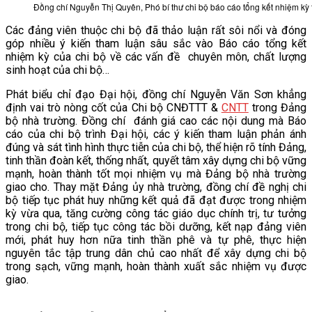
Đồng chí Nguyễn Thị Quyên, Phó bí thư chi bộ báo cáo tổng kết nhiệm kỳ t
Các đảng viên thuộc chi bộ đã thảo luận rất sôi nổi và đóng
góp nhiều ý kiến tham luận sâu sắc vào Báo cáo tổng kết
nhiệm kỳ của chi bộ về các vấn đề chuyên môn, chất lượng
sinh hoạt của chi bộ…
Phát biểu chỉ đạo Đại hội, đồng chí Nguyễn Văn Sơn khẳng
định vai trò nòng cốt của Chi bộ CNĐTTT &
CNTT
trong Đảng
bộ nhà trường. Đồng chí đánh giá cao các nội dung mà Báo
cáo của chi bộ trình Đại hội, các ý kiến tham luận phản ánh
đúng và sát tình hình thực tiễn của chi bộ, thể hiện rõ tính Đảng,
tinh thần đoàn kết, thống nhất, quyết tâm xây dựng chi bộ vững
mạnh, hoàn thành tốt mọi nhiệm vụ mà Đảng bộ nhà trường
giao cho. Thay mặt Đảng ủy nhà trường, đồng chí đề nghị chi
bộ tiếp tục phát huy những kết quả đã đạt được trong nhiệm
kỳ vừa qua, tăng cường công tác giáo dục chính trị, tư tưởng
trong chi bộ, tiếp tục công tác bồi dưỡng, kết nạp đảng viên
mới, phát huy hơn nữa tinh thần phê và tự phê, thực hiện
nguyên tắc tập trung dân chủ cao nhất để xây dựng chi bộ
trong sạch, vững mạnh, hoàn thành xuất sắc nhiệm vụ được
giao.