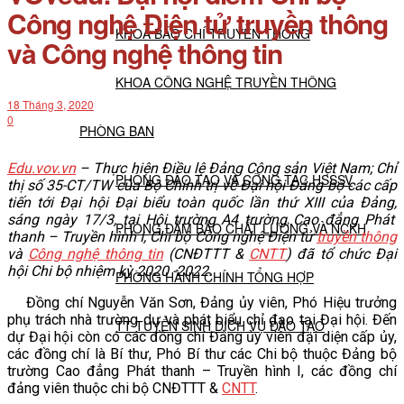
Công nghệ Điện tử truyền thông
KHOA BÁO CHÍ TRUYỀN THÔNG
và Công nghệ thông tin
KHOA CÔNG NGHỆ TRUYỀN THÔNG
18 Tháng 3, 2020
0
PHÒNG BAN
Edu.vov.vn
– T
hực hiện Điều lệ Đảng Cộng sản Việt Nam; Chỉ
PHÒNG ĐÀO TẠO VÀ CÔNG TÁC HSSSV
thị số 35-CT/TW của
B
ộ Chính trị về Đại hội Đảng bộ các cấp
tiến tới Đại hội Đại biểu toàn quốc lần thứ XIII của Đảng,
s
áng ngày 17/3, tại Hội trường A4 trường Cao đẳng Phát
PHÒNG ĐẢM BẢO CHẤT LƯỢNG VÀ NCKH
thanh – Truyền hình I, Chi bộ Công nghệ Điện tử
truyền thông
và
Công nghệ thông tin
(CNĐTTT &
CNTT
) đã tổ chức Đại
hội Chi bộ nhiệm k
ỳ
2020 -2022.
PHÒNG HÀNH CHÍNH TỔNG HỢP
Đồng chí Nguyễn Văn Sơn, Đảng ủy viên, Phó Hiệu trưởng
phụ trách nhà trường dự và phát biểu chỉ đạo tại Đại hội. Đến
TT TUYỂN SINH DỊCH VỤ ĐÀO TẠO
dự Đại hội còn có các đồng chí Đảng ủy viên đại diện cấp ủy,
các đồng chí là Bí thư, Phó Bí thư các Chi bộ thuộc Đảng bộ
trường Cao đẳng Phát thanh – Truyền hình I, các đồng chí
NGHIÊN CỨU KHOA HỌC
đảng viên thuộc chi bộ CNĐTTT &
CNTT
.