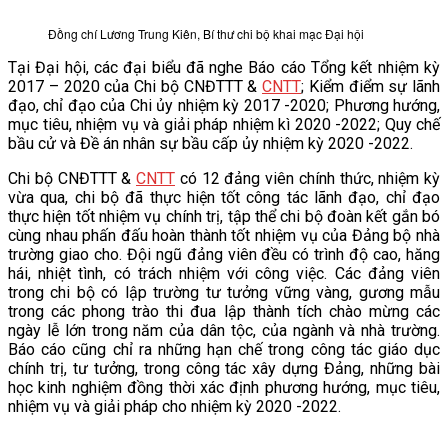
VĂN BẢN
Đồng chí Lương Trung Kiên, Bí thư chi bộ khai mạc Đại hội
Tại Đại hội, các đại biểu đã nghe Báo cáo Tổng kết nhiệm kỳ
THƯ VIỆN
2017 – 2020 của Chi bộ CNĐTTT &
CNTT
; Kiểm điểm sự lãnh
đạo, chỉ đạo của Chi ủy nhiệm kỳ 2017 -2020; Phương hướng,
mục tiêu, nhiệm vụ và giải pháp nhiệm kì 2020 -2022; Quy chế
bầu cử và Đề án nhân sự bầu cấp ủy nhiệm kỳ 2020 -2022.
Chi bộ CNĐTTT &
CNTT
có 12 đảng viên chính thức, nhiệm kỳ
vừa qua, chi bộ đã thực hiện tốt công tác lãnh đạo, chỉ đạo
thực hiện tốt nhiệm vụ chính trị, tập thể chi bộ đoàn kết gắn bó
cùng nhau phấn đấu hoàn thành tốt nhiệm vụ của Đảng bộ nhà
trường giao cho. Đội ngũ đảng viên đều có trình độ cao, hăng
hái, nhiệt tình, có trách nhiệm với công việc. Các đảng viên
trong chi bộ có lập trường tư tưởng vững vàng, gương mẫu
trong các phong trào thi đua lập thành tích chào mừng các
ngày lễ lớn trong năm của dân tộc, của ngành và nhà trường.
Báo cáo cũng chỉ ra những hạn chế trong công tác giáo dục
chính trị, tư tưởng, trong công tác xây dựng Đảng, những bài
học kinh nghiệm đồng thời xác định phương hướng, mục tiêu,
nhiệm vụ và giải pháp cho nhiệm kỳ 2020 -2022.