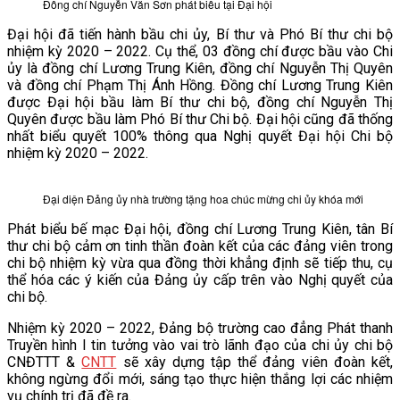
Đồng chí Nguyễn Văn Sơn phát biểu tại Đại hội
Đại hội đã tiến hành bầu chi ủy, Bí thư và Phó Bí thư chi bộ
nhiệm kỳ 2020 – 2022. Cụ thể, 03 đồng chí được bầu vào Chi
ủy là đồng chí Lương Trung Kiên, đồng chí Nguyễn Thị Quyên
và đồng chí Phạm Thị Ánh Hồng. Đồng chí Lương Trung Kiên
được Đại hội bầu làm Bí thư chi bộ, đồng chí Nguyễn Thị
Quyên được bầu làm Phó Bí thư Chi bộ. Đại hội cũng đã thống
nhất biểu quyết 100% thông qua Nghị quyết Đại hội Chi bộ
nhiệm kỳ 2020 – 2022.
Đại diện Đảng ủy nhà trường tặng hoa chúc mừng chi ủy khóa mới
Phát biểu bế mạc Đại hội, đồng chí Lương Trung Kiên, tân Bí
thư chi bộ cảm ơn tinh thần đoàn kết của các đảng viên trong
chi bộ nhiệm kỳ vừa qua đồng thời khẳng định sẽ tiếp thu, cụ
thể hóa các ý kiến của Đảng ủy cấp trên vào Nghị quyết của
chi bộ.
Nhiệm kỳ 2020 – 2022, Đảng bộ trường cao đẳng Phát thanh
Truyền hình I tin tưởng vào vai trò lãnh đạo của chi ủy chi bộ
CNĐTTT &
CNTT
sẽ xây dựng tập thể đảng viên đoàn kết,
không ngừng đổi mới, sáng tạo thực hiện thắng lợi các nhiệm
vụ chính trị đã đề ra.