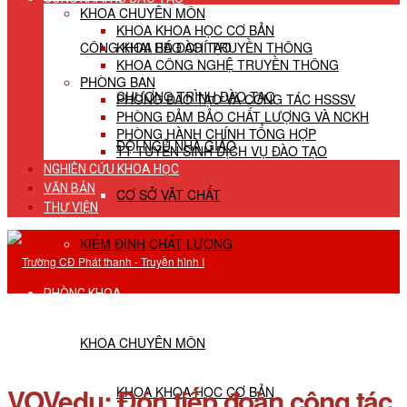
KHOA CHUYÊN MÔN
KHOA KHOA HỌC CƠ BẢN
CÔNG KHAI HĐ ĐÀO TẠO
KHOA BÁO CHÍ TRUYỀN THÔNG
KHOA CÔNG NGHỆ TRUYỀN THÔNG
PHÒNG BAN
CHƯƠNG TRÌNH ĐÀO TẠO
PHÒNG ĐÀO TẠO VÀ CÔNG TÁC HSSSV
PHÒNG ĐẢM BẢO CHẤT LƯỢNG VÀ NCKH
PHÒNG HÀNH CHÍNH TỔNG HỢP
ĐỘI NGŨ NHÀ GIÁO
TT TUYỂN SINH DỊCH VỤ ĐÀO TẠO
NGHIÊN CỨU KHOA HỌC
VĂN BẢN
CƠ SỞ VẬT CHẤT
THƯ VIỆN
KIỂM ĐỊNH CHẤT LƯỢNG
PHÒNG KHOA
KHOA CHUYÊN MÔN
VOVedu: Đón tiếp đoàn công tác
KHOA KHOA HỌC CƠ BẢN