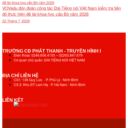
VOVedu đón đoàn công tác Đài Tiếng nói Việt Nam kiểm tra tiến
độ thực hiện đề tài khoa học cấp Bộ năm 2026
22 Tháng 7, 2026
TRƯỜNG CĐ PHÁT THANH - TRUYỀN HÌNH I
Điện thoại: 0246.656.4155 – 02263.847.679
Cơ quan chủ quản: ĐÀI TIẾNG NÓI VIỆT NAM
ĐỊA CHỈ LIÊN HỆ
CS1: 136 Quy Lưu - P. Phủ Lý - Ninh Bình
CS 2: Khu ĐT Lam Hạ - P. Hà Nam - Ninh Bình
LIÊN KẾT