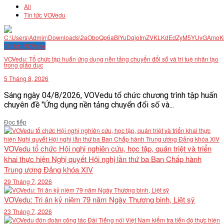
All
Tin tức VOVedu
Tin tức VOVedu
VOVedu: Tổ chức tập huấn ứng dụng nền tảng chuyển đổi số và trí tuệ nhân tạo
trong giáo dục
5 Tháng 8, 2026
Sáng ngày 04/8/2026, VOVedu tổ chức chương trình tập huấn
chuyên đề "Ứng dụng nền tảng chuyển đổi số và...
Details
Đọc tiếp
VOVedu tổ chức Hội nghị nghiên cứu, học tập, quán triệt và triển
khai thực hiện Nghị quyết Hội nghị lần thứ ba Ban Chấp hành
Trung ương Đảng khóa XIV
29 Tháng 7, 2026
VOVedu: Tri ân kỷ niệm 79 năm Ngày Thương binh, Liệt sỹ
23 Tháng 7, 2026