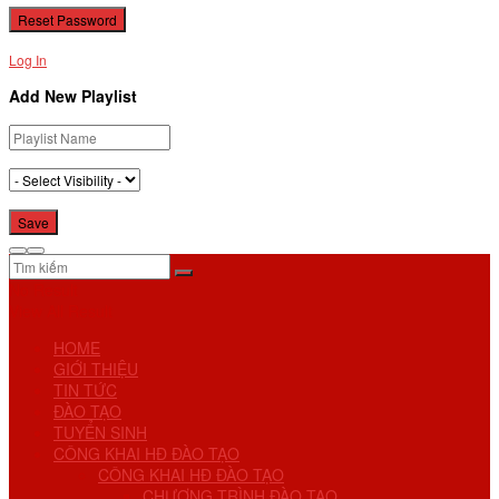
Log In
Add New Playlist
No Result
View All Result
HOME
GIỚI THIỆU
TIN TỨC
ĐÀO TẠO
TUYỂN SINH
CÔNG KHAI HĐ ĐÀO TẠO
CÔNG KHAI HĐ ĐÀO TẠO
CHƯƠNG TRÌNH ĐÀO TẠO