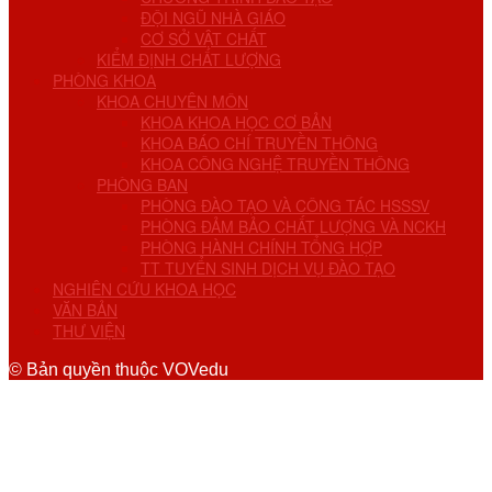
ĐỘI NGŨ NHÀ GIÁO
CƠ SỞ VẬT CHẤT
KIỂM ĐỊNH CHẤT LƯỢNG
PHÒNG KHOA
KHOA CHUYÊN MÔN
KHOA KHOA HỌC CƠ BẢN
KHOA BÁO CHÍ TRUYỀN THÔNG
KHOA CÔNG NGHỆ TRUYỀN THÔNG
PHÒNG BAN
PHÒNG ĐÀO TẠO VÀ CÔNG TÁC HSSSV
PHÒNG ĐẢM BẢO CHẤT LƯỢNG VÀ NCKH
PHÒNG HÀNH CHÍNH TỔNG HỢP
TT TUYỂN SINH DỊCH VỤ ĐÀO TẠO
NGHIÊN CỨU KHOA HỌC
VĂN BẢN
THƯ VIỆN
© Bản quyền thuộc VOVedu