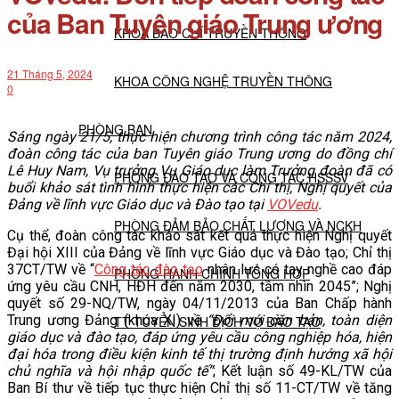
của Ban Tuyên giáo Trung ương
KHOA BÁO CHÍ TRUYỀN THÔNG
21 Tháng 5, 2024
KHOA CÔNG NGHỆ TRUYỀN THÔNG
0
PHÒNG BAN
Sáng ngày 21/5, thực hiện chương trình công tác năm 2024,
đoàn công tác của ban Tuyên giáo Trung ương do đồng chí
Lê Huy Nam, Vụ trưởng Vụ Giáo dục làm Trưởng đoàn đã có
PHÒNG ĐÀO TẠO VÀ CÔNG TÁC HSSSV
buổi khảo sát tình hình thực hiện các Chỉ thị, Nghị quyết của
Đảng về lĩnh vực Giáo dục và Đào tạo tại
VOVedu
.
PHÒNG ĐẢM BẢO CHẤT LƯỢNG VÀ NCKH
Cụ thể, đoàn công tác khảo sát kết quả thực hiện Nghị quyết
Đại hội XIII của Đảng về lĩnh vực Giáo dục và Đào tạo; Chỉ thị
37CT/TW về “
Công tác đào tạo
nhân lực có tay nghề cao đáp
PHÒNG HÀNH CHÍNH TỔNG HỢP
ứng yêu cầu CNH, HĐH đến năm 2030, tầm nhìn 2045”; Nghị
quyết số 29-NQ/TW, ngày 04/11/2013 của Ban Chấp hành
Trung ương Đảng (khóa XI) về
“Đổi mới căn bản, toàn diện
TT TUYỂN SINH DỊCH VỤ ĐÀO TẠO
giáo dục và đào tạo, đáp ứng yêu cầu công nghiệp hóa, hiện
đại hóa trong điều kiện kinh tế thị trường định hướng xã hội
chủ nghĩa và hội nhập quốc tế”
; Kết luận số 49-KL/TW của
NGHIÊN CỨU KHOA HỌC
Ban Bí thư về tiếp tục thực hiện Chỉ thị số 11-CT/TW về tăng