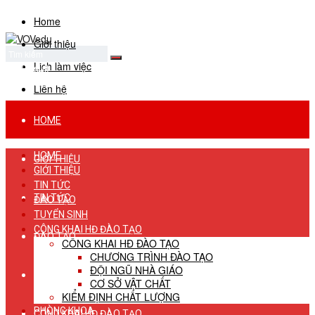
Home
Giới thiệu
Lịch làm việc
No Result
View All Result
Liên hệ
HOME
HOME
GIỚI THIỆU
GIỚI THIỆU
TIN TỨC
TIN TỨC
ĐÀO TẠO
TUYỂN SINH
CÔNG KHAI HĐ ĐÀO TẠO
ĐÀO TẠO
CÔNG KHAI HĐ ĐÀO TẠO
CHƯƠNG TRÌNH ĐÀO TẠO
ĐỘI NGŨ NHÀ GIÁO
TUYỂN SINH
CƠ SỞ VẬT CHẤT
KIỂM ĐỊNH CHẤT LƯỢNG
PHÒNG KHOA
CÔNG KHAI HĐ ĐÀO TẠO