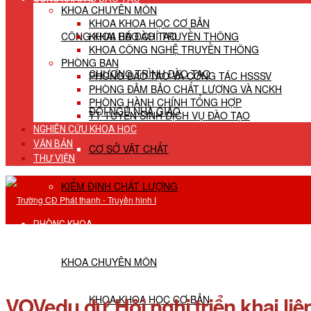
KHOA CHUYÊN MÔN
KHOA KHOA HỌC CƠ BẢN
CÔNG KHAI HĐ ĐÀO TẠO
KHOA BÁO CHÍ TRUYỀN THÔNG
KHOA CÔNG NGHỆ TRUYỀN THÔNG
PHÒNG BAN
CHƯƠNG TRÌNH ĐÀO TẠO
PHÒNG ĐÀO TẠO VÀ CÔNG TÁC HSSSV
PHÒNG ĐẢM BẢO CHẤT LƯỢNG VÀ NCKH
PHÒNG HÀNH CHÍNH TỔNG HỢP
ĐỘI NGŨ NHÀ GIÁO
TT TUYỂN SINH DỊCH VỤ ĐÀO TẠO
NGHIÊN CỨU KHOA HỌC
VĂN BẢN
CƠ SỞ VẬT CHẤT
THƯ VIỆN
KIỂM ĐỊNH CHẤT LƯỢNG
PHÒNG KHOA
KHOA CHUYÊN MÔN
VOVedu dự Hội nghị triển khai l
KHOA KHOA HỌC CƠ BẢN