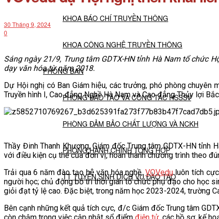
KHOA BÁO CHÍ TRUYỀN THÔNG
30 Tháng 9, 2024
0
KHOA CÔNG NGHỆ TRUYỀN THÔNG
Sáng ngày 21/9, Trung tâm GDTX-HN tỉnh Hà Nam tổ chức Hội n
dạy văn hóa từ năm 2018.
PHÒNG BAN
Dự Hội nghị có Ban Giám hiệu, các trưởng, phó phòng chuyên
Truyền hình I, Cao đẳng Nghề Hà Nam và Cao đẳng Thủy lợi Bắc
PHÒNG ĐÀO TẠO VÀ CÔNG TÁC HSSSV
PHÒNG ĐẢM BẢO CHẤT LƯỢNG VÀ NCKH
Thầy Đinh Thanh Khương, Giám đốc Trung tâm GDTX-HN tỉnh Ha
PHÒNG HÀNH CHÍNH TỔNG HỢP
với điều kiện cụ thể của đơn vị, hoàn thành chương trình theo
Trải qua 6 năm đào tạo hệ văn hóa nghề,
VOVedu
luôn tích cực
TT TUYỂN SINH DỊCH VỤ ĐÀO TẠO
người học; chủ động bố trí thời gian tổ chức phụ đạo cho học sinh
giỏi đạt tỷ lệ cao. Đặc biệt, trong năm học 2023-2024, trường C
NGHIÊN CỨU KHOA HỌC
Bên cạnh những kết quả tích cực, đ/c Giám đốc Trung tâm GDTX-HN 
còn chậm trong việc cập nhật sổ điểm
điện tử
, các hồ sơ, kế h