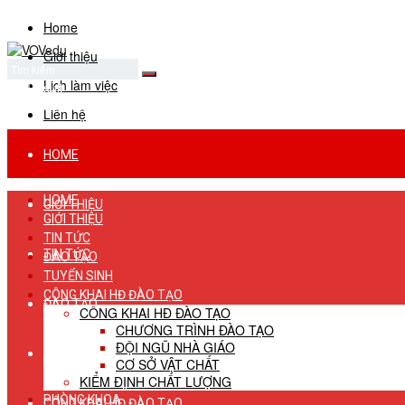
Home
Giới thiệu
Lịch làm việc
No Result
View All Result
Liên hệ
HOME
HOME
GIỚI THIỆU
GIỚI THIỆU
TIN TỨC
TIN TỨC
ĐÀO TẠO
TUYỂN SINH
CÔNG KHAI HĐ ĐÀO TẠO
ĐÀO TẠO
CÔNG KHAI HĐ ĐÀO TẠO
CHƯƠNG TRÌNH ĐÀO TẠO
ĐỘI NGŨ NHÀ GIÁO
TUYỂN SINH
CƠ SỞ VẬT CHẤT
KIỂM ĐỊNH CHẤT LƯỢNG
PHÒNG KHOA
CÔNG KHAI HĐ ĐÀO TẠO