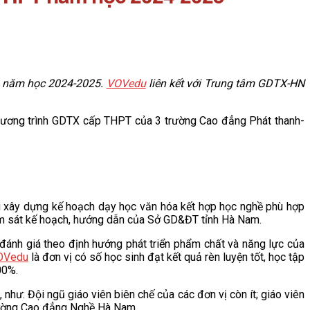
, năm học 2024-2025.
VOVedu
liên kết với Trung tâm GDTX-HN
 chương trình GDTX cấp THPT của 3 trường Cao đẳng Phát thanh-
xây dựng kế hoạch dạy học văn hóa kết hợp học nghề phù hợp
bám sát kế hoạch, hướng dẫn của Sở GD&ĐT tỉnh Hà Nam.
ra, đánh giá theo định hướng phát triển phẩm chất và năng lực của
OVedu
là đơn vị có số học sinh đạt kết quả rèn luyện tốt, học tập
00%.
như: Đội ngũ giáo viên biên chế của các đơn vị còn ít; giáo viên
 trường Cao đẳng Nghề Hà Nam.