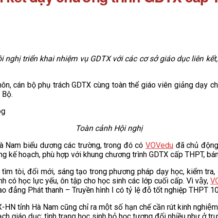
ghị triển khai nhiệm vụ GDTX với các cơ sở giáo dục liên kết
 môn, cán bộ phụ trách GDTX cùng toàn thể giáo viên giảng dạy
 Bộ.
Toàn cảnh Hội nghị
̀ Nam biểu dương các trường, trong đó có
VOVedu
đã chủ động 
 đúng kế hoạch, phù hợp với khung chương trình GDTX cấp THPT, 
 tìm tòi, đổi mới, sáng tạo trong phương pháp dạy học, kiểm t
 có học lực yếu, ôn tập cho học sinh các lớp cuối cấp. Vì vậy,
V
ao đẳng Phát thanh – Truyền hình I có tỷ lệ đỗ tốt nghiệp THPT 1
tỉnh Hà Nam cũng chỉ ra một số hạn chế cần rút kinh nghiệm, 
oạch giáo dục; tình trạng học sinh bỏ học tương đối nhiều như ở