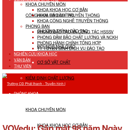
KHOA CHUYÊN MÔN
KHOA KHOA HỌC CƠ BẢN
CÔNG KHAI HĐ ĐÀO TẠO
KHOA BÁO CHÍ TRUYỀN THÔNG
KHOA CÔNG NGHỆ TRUYỀN THÔNG
PHÒNG BAN
CHƯƠNG TRÌNH ĐÀO TẠO
PHÒNG ĐÀO TẠO VÀ CÔNG TÁC HSSSV
PHÒNG ĐẢM BẢO CHẤT LƯỢNG VÀ NCKH
PHÒNG HÀNH CHÍNH TỔNG HỢP
ĐỘI NGŨ NHÀ GIÁO
TT TUYỂN SINH DỊCH VỤ ĐÀO TẠO
NGHIÊN CỨU KHOA HỌC
VĂN BẢN
CƠ SỞ VẬT CHẤT
THƯ VIỆN
KIỂM ĐỊNH CHẤT LƯỢNG
PHÒNG KHOA
KHOA CHUYÊN MÔN
VOVedu: Gặp mặt 98 năm Ngày
KHOA KHOA HỌC CƠ BẢN