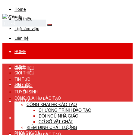
Home
Giới thiệu
Lịch làm việc
No Result
View All Result
Liên hệ
HOME
HOME
GIỚI THIỆU
GIỚI THIỆU
TIN TỨC
TIN TỨC
ĐÀO TẠO
TUYỂN SINH
CÔNG KHAI HĐ ĐÀO TẠO
ĐÀO TẠO
CÔNG KHAI HĐ ĐÀO TẠO
CHƯƠNG TRÌNH ĐÀO TẠO
ĐỘI NGŨ NHÀ GIÁO
TUYỂN SINH
CƠ SỞ VẬT CHẤT
KIỂM ĐỊNH CHẤT LƯỢNG
PHÒNG KHOA
CÔNG KHAI HĐ ĐÀO TẠO