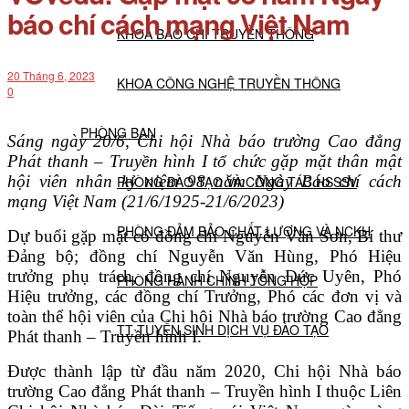
báo chí cách mạng Việt Nam
KHOA BÁO CHÍ TRUYỀN THÔNG
20 Tháng 6, 2023
KHOA CÔNG NGHỆ TRUYỀN THÔNG
0
PHÒNG BAN
Sáng ngày 20/6, Chi hội Nhà báo trường Cao đẳng
Phát thanh – Truyền hình I tổ chức gặp mặt thân mật
hội viên nhân kỷ niệm 98 năm Ngày Báo chí cách
PHÒNG ĐÀO TẠO VÀ CÔNG TÁC HSSSV
mạng Việt Nam (21/6/1925-21/6/2023)
PHÒNG ĐẢM BẢO CHẤT LƯỢNG VÀ NCKH
Dự buổi gặp mặt có đồng chí Nguyễn Văn Sơn, Bí thư
Đảng bộ; đồng chí Nguyễn Văn Hùng, Phó Hiệu
trưởng phụ trách, đồng chí Nguyễn Đức Uyên, Phó
PHÒNG HÀNH CHÍNH TỔNG HỢP
Hiệu trưởng, các đồng chí Trưởng, Phó các đơn vị và
toàn thể hội viên của Chi hội Nhà báo trường Cao đẳng
TT TUYỂN SINH DỊCH VỤ ĐÀO TẠO
Phát thanh – Truyền hình I.
Được thành lập từ đầu năm 2020, Chi hội Nhà báo
NGHIÊN CỨU KHOA HỌC
trường Cao đẳng Phát thanh – Truyền hình I thuộc Liên