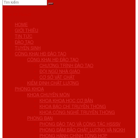
No Result
View All Result
HOME
GIỚI THIỆU
TIN TỨC
ĐÀO TẠO
TUYỂN SINH
CÔNG KHAI HĐ ĐÀO TẠO
CÔNG KHAI HĐ ĐÀO TẠO
CHƯƠNG TRÌNH ĐÀO TẠO
ĐỘI NGŨ NHÀ GIÁO
CƠ SỞ VẬT CHẤT
KIỂM ĐỊNH CHẤT LƯỢNG
PHÒNG KHOA
KHOA CHUYÊN MÔN
KHOA KHOA HỌC CƠ BẢN
KHOA BÁO CHÍ TRUYỀN THÔNG
KHOA CÔNG NGHỆ TRUYỀN THÔNG
PHÒNG BAN
PHÒNG ĐÀO TẠO VÀ CÔNG TÁC HSSSV
PHÒNG ĐẢM BẢO CHẤT LƯỢNG VÀ NCKH
PHÒNG HÀNH CHÍNH TỔNG HỢP