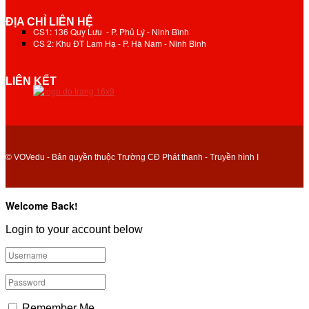
ĐỊA CHỈ LIÊN HỆ
CS1: 136 Quy Lưu - P. Phủ Lý - Ninh Bình
CS 2: Khu ĐT Lam Hạ - P. Hà Nam - Ninh Bình
LIÊN KẾT
© VOVedu - Bản quyền thuộc Trường CĐ Phát thanh - Truyền hình I
Welcome Back!
Login to your account below
Remember Me