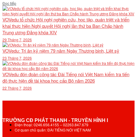
Details
Đọc tiếp
VOVedu tổ chức Hội nghị nghiên cứu, học tập, quán triệt và triển
khai thực hiện Nghị quyết Hội nghị lần thứ ba Ban Chấp hành
Trung ương Đảng khóa XIV
29 Tháng 7, 2026
VOVedu: Tri ân kỷ niệm 79 năm Ngày Thương binh, Liệt sỹ
23 Tháng 7, 2026
VOVedu đón đoàn công tác Đài Tiếng nói Việt Nam kiểm tra tiến
độ thực hiện đề tài khoa học cấp Bộ năm 2026
22 Tháng 7, 2026
TRƯỜNG CĐ PHÁT THANH - TRUYỀN HÌNH I
Điện thoại: 0246.656.4155 – 02263.847.679
Cơ quan chủ quản: ĐÀI TIẾNG NÓI VIỆT NAM