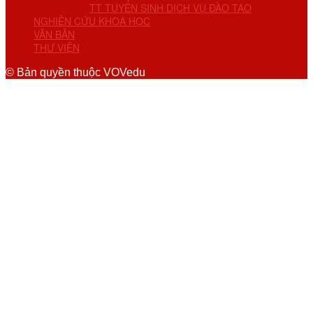
TT TUYỂN SINH DỊCH VỤ ĐÀO TẠO
NGHIÊN CỨU KHOA HỌC
VĂN BẢN
THƯ VIỆN
© Bản quyền thuộc VOVedu