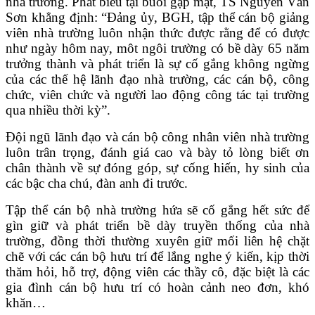
nhà trường. Phát biểu tại buổi gặp mặt, TS Nguyễn Văn
Sơn khẳng định: “Đảng ủy, BGH, tập thể cán bộ giảng
viên nhà trường luôn nhận thức được rằng để có được
như ngày hôm nay, môt ngôi trường có bề dày 65 năm
trưởng thành và phát triển là sự cố gắng không ngừng
của các thế hệ lãnh đạo nhà trường, các cán bộ, công
chức, viên chức và người lao động công tác tại trường
qua nhiều thời kỳ”.
Đội ngũ lãnh đạo và cán bộ công nhân viên nhà trường
luôn trân trọng, đánh giá cao và bày tỏ lòng biết ơn
chân thành về sự đóng góp, sự cống hiến, hy sinh của
các bậc cha chú, đàn anh đi trước.
Tập thể cán bộ nhà trường hứa sẽ cố gắng hết sức để
gìn giữ và phát triển bề dày truyền thống của nhà
trường, đồng thời thường xuyên giữ mối liên hệ chặt
chẽ với các cán bộ hưu trí để lắng nghe ý kiến, kịp thời
thăm hỏi, hỗ trợ, động viên các thầy cô, đặc biệt là các
gia đình cán bộ hưu trí có hoàn cảnh neo đơn, khó
khăn…