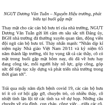
NGƯT Dương Văn Tuẫn – Nguyên Hiệu trưởng, phát
biểu tại buổi gặp mặt
Thay mặt cho các cán bộ hưu trí của nhà trường, NGƯT
Dương Văn Tuẫn gửi lời cảm ơn sâu sắc tới Đảng ủy,
BGH nhà trường đã thường xuyên quan tâm, động viên
đội ngũ cán bộ hưu trí. Thày nhấn mạnh: “Nhân dịp kỉ
niệm ngày Nhà giáo Việt Nam 20/11 và kỷ niệm 65
năm thành lập trường, tôi hy vọng tất cả các thầy, cô có
mặt trong buổi gặp mặt hôm nay, dù đã về hưu hay
đang công tác, mỗi người hãy nỗ lực, góp công, góp
sức để tiếp tục xây dựng và phát triển nhà trường trong
thời gian tới”.
Trải qua mấy năm dịch bệnh covid 19, các cán bộ hưu
trí ít có cơ hội gặp gỡ, chuyện trò, có nhiều thày, cô
nhiệt tình lặn lội từ các tỉnh xa về dự họp. Những câu
chuyện về gia đình, con cháu, công việc…giữa các cô,