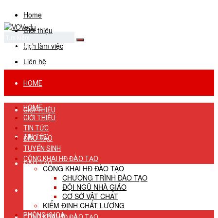
Home
Giới thiệu
Lịch làm việc
No Result
View All Result
Liên hệ
HOME
HOME
GIỚI THIỆU
GIỚI THIỆU
TIN TỨC
TIN TỨC
ĐÀO TẠO
TUYỂN SINH
CÔNG KHAI HĐ ĐÀO TẠO
ĐÀO TẠO
CÔNG KHAI HĐ ĐÀO TẠO
CHƯƠNG TRÌNH ĐÀO TẠO
ĐỘI NGŨ NHÀ GIÁO
TUYỂN SINH
CƠ SỞ VẬT CHẤT
KIỂM ĐỊNH CHẤT LƯỢNG
PHÒNG KHOA
CÔNG KHAI HĐ ĐÀO TẠO