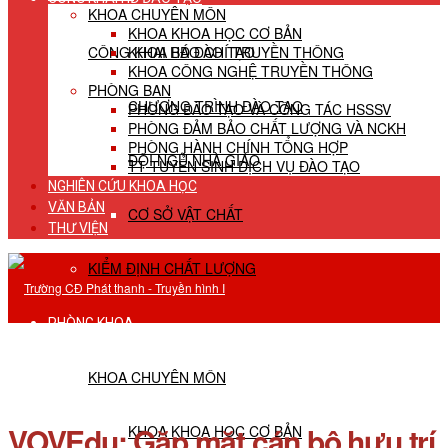
KHOA CHUYÊN MÔN
KHOA KHOA HỌC CƠ BẢN
CÔNG KHAI HĐ ĐÀO TẠO
KHOA BÁO CHÍ TRUYỀN THÔNG
KHOA CÔNG NGHỆ TRUYỀN THÔNG
PHÒNG BAN
CHƯƠNG TRÌNH ĐÀO TẠO
PHÒNG ĐÀO TẠO VÀ CÔNG TÁC HSSSV
PHÒNG ĐẢM BẢO CHẤT LƯỢNG VÀ NCKH
PHÒNG HÀNH CHÍNH TỔNG HỢP
ĐỘI NGŨ NHÀ GIÁO
TT TUYỂN SINH DỊCH VỤ ĐÀO TẠO
NGHIÊN CỨU KHOA HỌC
VĂN BẢN
CƠ SỞ VẬT CHẤT
THƯ VIỆN
KIỂM ĐỊNH CHẤT LƯỢNG
PHÒNG KHOA
KHOA CHUYÊN MÔN
VOVEdu: Gặp mặt cán bộ hưu trí
KHOA KHOA HỌC CƠ BẢN