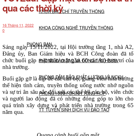
qua các thời kỳ
KHOA BÁO CHÍ TRUYỀN THÔNG
16 Tháng 11, 2022
KHOA CÔNG NGHỆ TRUYỀN THÔNG
0
PHÒNG BAN
Sáng ngày 15/11/2022, tại Hội trường tầng 1, nhà A2,
Đảng ủy, Ban Giám hiệu và BCH Công đoàn đã tổ
chức buổi gặp mặt thân mật gần 60 cán bộ hưu trí của
PHÒNG ĐÀO TẠO VÀ CÔNG TÁC HSSSV
nhà trường.
PHÒNG ĐẢM BẢO CHẤT LƯỢNG VÀ NCKH
Buổi gặp gỡ là dịp để các cán bộ, giảng viên nhà trường
thể hiện tình cảm, truyền thống uống nước nhớ nguồn
và sự tri ân sâu sắc đối với các thế hệ cán bộ, viên chức
PHÒNG HÀNH CHÍNH TỔNG HỢP
và người lao động đã có những đóng góp to lớn cho
quá trình xây dựng và phát triển nhà trường trong 65
TT TUYỂN SINH DỊCH VỤ ĐÀO TẠO
năm qua.
NGHIÊN CỨU KHOA HỌC
Quang cảnh buổi gặp mặt