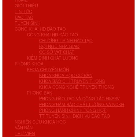
GIỚI THIỆU
TIN TỨC
ĐÀO TẠO
TUYỂN SINH
CÔNG KHAI HĐ ĐÀO TẠO
CÔNG KHAI HĐ ĐÀO TẠO
CHƯƠNG TRÌNH ĐÀO TẠO
ĐỘI NGŨ NHÀ GIÁO
CƠ SỞ VẬT CHẤT
KIỂM ĐỊNH CHẤT LƯỢNG
PHÒNG KHOA
KHOA CHUYÊN MÔN
KHOA KHOA HỌC CƠ BẢN
KHOA BÁO CHÍ TRUYỀN THÔNG
KHOA CÔNG NGHỆ TRUYỀN THÔNG
PHÒNG BAN
PHÒNG ĐÀO TẠO VÀ CÔNG TÁC HSSSV
PHÒNG ĐẢM BẢO CHẤT LƯỢNG VÀ NCKH
PHÒNG HÀNH CHÍNH TỔNG HỢP
TT TUYỂN SINH DỊCH VỤ ĐÀO TẠO
NGHIÊN CỨU KHOA HỌC
VĂN BẢN
THƯ VIỆN