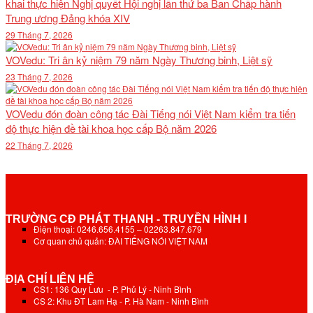
khai thực hiện Nghị quyết Hội nghị lần thứ ba Ban Chấp hành
Trung ương Đảng khóa XIV
29 Tháng 7, 2026
VOVedu: Tri ân kỷ niệm 79 năm Ngày Thương binh, Liệt sỹ
23 Tháng 7, 2026
VOVedu đón đoàn công tác Đài Tiếng nói Việt Nam kiểm tra tiến
độ thực hiện đề tài khoa học cấp Bộ năm 2026
22 Tháng 7, 2026
TRƯỜNG CĐ PHÁT THANH - TRUYỀN HÌNH I
Điện thoại: 0246.656.4155 – 02263.847.679
Cơ quan chủ quản: ĐÀI TIẾNG NÓI VIỆT NAM
ĐỊA CHỈ LIÊN HỆ
CS1: 136 Quy Lưu - P. Phủ Lý - Ninh Bình
CS 2: Khu ĐT Lam Hạ - P. Hà Nam - Ninh Bình