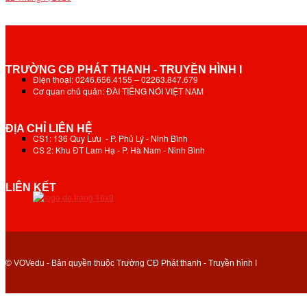
TRƯỜNG CĐ PHÁT THANH - TRUYỀN HÌNH I
Điện thoại: 0246.656.4155 – 02263.847.679
Cơ quan chủ quản: ĐÀI TIẾNG NÓI VIỆT NAM
ĐỊA CHỈ LIÊN HỆ
CS1: 136 Quy Lưu - P. Phủ Lý - Ninh Bình
CS 2: Khu ĐT Lam Hạ - P. Hà Nam - Ninh Bình
LIÊN KẾT
© VOVedu - Bản quyền thuộc Trường CĐ Phát thanh - Truyền hình I