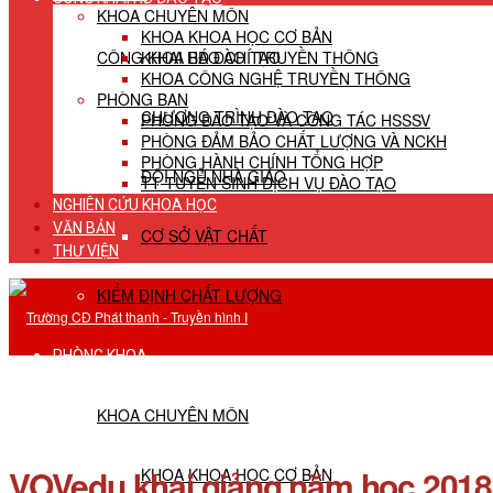
KHOA CHUYÊN MÔN
KHOA KHOA HỌC CƠ BẢN
CÔNG KHAI HĐ ĐÀO TẠO
KHOA BÁO CHÍ TRUYỀN THÔNG
KHOA CÔNG NGHỆ TRUYỀN THÔNG
PHÒNG BAN
CHƯƠNG TRÌNH ĐÀO TẠO
PHÒNG ĐÀO TẠO VÀ CÔNG TÁC HSSSV
PHÒNG ĐẢM BẢO CHẤT LƯỢNG VÀ NCKH
PHÒNG HÀNH CHÍNH TỔNG HỢP
ĐỘI NGŨ NHÀ GIÁO
TT TUYỂN SINH DỊCH VỤ ĐÀO TẠO
NGHIÊN CỨU KHOA HỌC
VĂN BẢN
CƠ SỞ VẬT CHẤT
THƯ VIỆN
KIỂM ĐỊNH CHẤT LƯỢNG
PHÒNG KHOA
KHOA CHUYÊN MÔN
VOVedu khai giảng năm học 2018 
KHOA KHOA HỌC CƠ BẢN