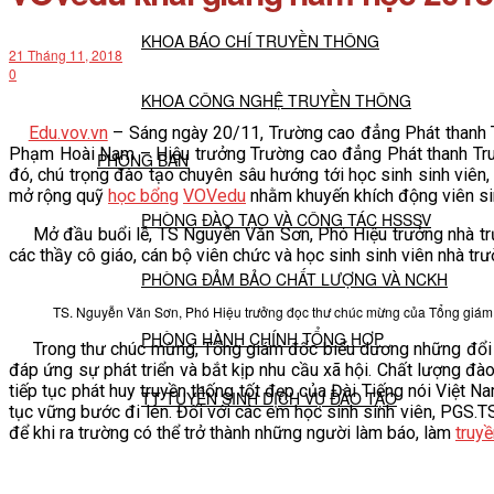
KHOA BÁO CHÍ TRUYỀN THÔNG
21 Tháng 11, 2018
0
KHOA CÔNG NGHỆ TRUYỀN THÔNG
Edu.vov.vn
– Sáng ngày 20/11, Trường cao đẳng Phát thanh Tr
Phạm Hoài Nam – Hiệu trưởng Trường cao đẳng Phát thanh Truy
PHÒNG BAN
đó, chú trọng đào tạo chuyên sâu hướng tới học sinh sinh viên
mở rộng quỹ
học bổng
VOVedu
nhằm khuyến khích động viên sin
PHÒNG ĐÀO TẠO VÀ CÔNG TÁC HSSSV
Mở đầu buổi lễ, TS Nguyễn Văn Sơn, Phó Hiệu trưởng nhà tr
các thầy cô giáo, cán bộ viên chức và học sinh sinh viên nhà 
PHÒNG ĐẢM BẢO CHẤT LƯỢNG VÀ NCKH
TS. Nguyễn Văn Sơn, Phó Hiệu trưởng đọc thư chúc mừng của Tổng giá
PHÒNG HÀNH CHÍNH TỔNG HỢP
Trong thư chúc mừng, Tổng giám đốc biểu dương những đổi mới
đáp ứng sự phát triển và bắt kịp nhu cầu xã hội. Chất lượng 
tiếp tục phát huy truyền thống tốt đẹp của Đài Tiếng nói Việt
TT TUYỂN SINH DỊCH VỤ ĐÀO TẠO
tục vững bước đi lên. Đối với các em học sinh sinh viên, PGS
để khi ra trường có thể trở thành những người làm báo, làm
truy
NGHIÊN CỨU KHOA HỌC