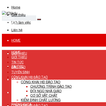
Home
Giới thiệu
Lịch làm việc
No Result
View All Result
Liên hệ
HOME
HOME
GIỚI THIỆU
GIỚI THIỆU
TIN TỨC
TIN TỨC
ĐÀO TẠO
TUYỂN SINH
CÔNG KHAI HĐ ĐÀO TẠO
ĐÀO TẠO
CÔNG KHAI HĐ ĐÀO TẠO
CHƯƠNG TRÌNH ĐÀO TẠO
ĐỘI NGŨ NHÀ GIÁO
TUYỂN SINH
CƠ SỞ VẬT CHẤT
KIỂM ĐỊNH CHẤT LƯỢNG
PHÒNG KHOA
CÔNG KHAI HĐ ĐÀO TẠO