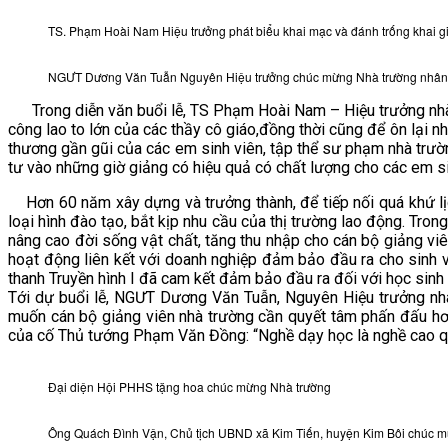
VĂN BẢN
TS. Phạm Hoài Nam Hiệu trưởng phát biểu khai mạc và đánh trống khai 
NGƯT Dương Văn Tuẫn Nguyên Hiệu trưởng chúc mừng Nhà trường nhân 
THƯ VIỆN
Trong diễn văn buổi lễ, TS Phạm Hoài Nam – Hiệu trưởng nhà 
công lao to lớn của các thầy cô giáo,đồng thời cũng để ôn lại n
thương gần gũi của các em sinh viên, tập thể sư phạm nhà trư
tư vào những giờ giảng có hiệu quả có chất lượng cho các em si
Hơn 60 năm xây dựng và trưởng thành, để tiếp nối quá khứ lị
loại hình đào tạo, bắt kịp nhu cầu của thị trường lao động. Tron
nâng cao đời sống vật chất, tăng thu nhập cho cán bộ giảng vi
hoạt động liên kết với doanh nghiệp đảm bảo đầu ra cho sinh
thanh Truyền hình I đã cam kết đảm bảo đầu ra đối với học sinh 
Tới dự buổi lễ, NGƯT Dương Văn Tuẫn, Nguyên Hiệu trưởng nhà
muốn cán bộ giảng viên nhà trường cần quyết tâm phấn đấu hơ
của cố Thủ tướng Phạm Văn Đồng: “Nghề dạy học là nghề cao qu
Đại diện Hội PHHS tặng hoa chúc mừng Nhà trường
Ông Quách Đình Vận, Chủ tịch UBND xã Kim Tiến, huyện Kim Bôi chúc 