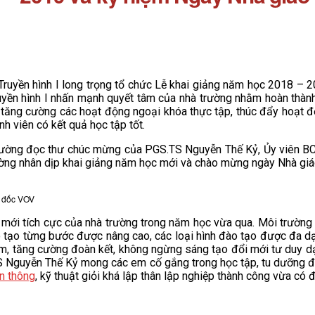
uyền hình I long trọng tổ chức Lễ khai giảng năm học 2018 – 2
ền hình I nhấn mạnh quyết tâm của nhà trường nhằm hoàn thành
, tăng cường các hoạt động ngoại khóa thực tập, thúc đẩy hoạt đ
h viên có kết quả học tập tốt.
ường đọc thư chúc mừng của PGS.TS Nguyễn Thế Kỷ, Ủy viên BCH
trường nhân dịp khai giảng năm học mới và chào mừng ngày Nhà giá
m đốc VOV
 tích cực của nhà trường trong năm học vừa qua. Môi trường là
đào tạo từng bước được nâng cao, các loại hình đào tạo được đa 
 Nam, tăng cường đoàn kết, không ngừng sáng tạo đổi mới tư duy
.TS Nguyễn Thế Kỷ mong các em cố gắng trong học tập, tu dưỡng 
ền thông
, kỹ thuật giỏi khá lập thân lập nghiệp thành công vừa có 