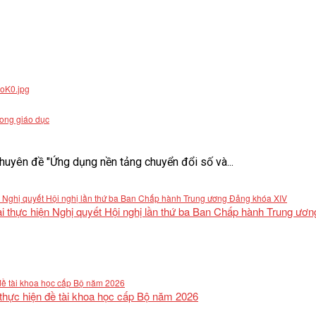
rong giáo dục
uyên đề "Ứng dụng nền tảng chuyển đổi số và...
khai thực hiện Nghị quyết Hội nghị lần thứ ba Ban Chấp hành Trung ư
 thực hiện đề tài khoa học cấp Bộ năm 2026