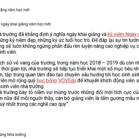
giảng năm học mới
ngày khai giảng năm học mới
trường đã khẳng định ý nghĩa ngày khai giảng và
kỷ niệm Ngày 
hững kỷ niệm đẹp, những ký ức tuổi học trò. Để đáp lại sự tin tưởn
ờng sẽ luôn không ngừng phấn đấu rèn luyện nâng cao nghiệp vụ c
nh viên.
ch sử vẻ vang của trường, trong năm học 2018 – 2019 dù còn nh
g thời gian tới, nhà trường sẽ tiếp tục triển khai một số mục tiêu
ên, tập trung quan tâm đào tạo chuyên sâu hướng tới học sinh sin
 viên mở rộng quỹ
học bổng
VOVEdu
để khuyến khích động viên si
sinh viên nhà trường.
 trường bày tỏ niềm vui mừng trước những đổi mới tích cực của
n nữa để mỗi người thầy, cán bộ giảng viên là tấm gương mẫu 
ý nhất trong các nghề cao quý”.
mừng Nhà trường