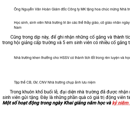
Ông Nguyễn Văn Hoàn Giám đốc Công ty MK tặng hoa chúc mừng Nhà t
Học sinh, sinh viên Nhà trường tri ân các thế thầy giáo, cô giáo nhân ngà
Nam
Cũng trong dịp này, để ghi nhận những cố gắng và thành tích 
trong hội giảng cấp trường và 5 em sinh viên có nhiều cố gắng t
Nhà trường khen thưởng cho HSSV có thành tích tốt trong rèn luyện và họ
Tập thể CB, GV, CNV Nhà trường chụp ảnh lưu niệm
Trong khuôn khổ buổi lễ, đại diện nhà trường đã được nhận n
sinh viên gửi tặng. Đây là những phần quà có giá trị động viên ti
Một số hoạt động trong ngày Khai giảng năm học và
kỷ niệm 