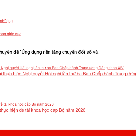
rong giáo dục
uyên đề "Ứng dụng nền tảng chuyển đổi số và...
khai thực hiện Nghị quyết Hội nghị lần thứ ba Ban Chấp hành Trung ư
 thực hiện đề tài khoa học cấp Bộ năm 2026