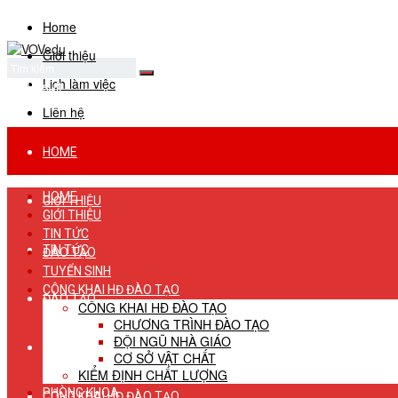
Home
Giới thiệu
Lịch làm việc
No Result
View All Result
Liên hệ
HOME
HOME
GIỚI THIỆU
GIỚI THIỆU
TIN TỨC
TIN TỨC
ĐÀO TẠO
TUYỂN SINH
CÔNG KHAI HĐ ĐÀO TẠO
ĐÀO TẠO
CÔNG KHAI HĐ ĐÀO TẠO
CHƯƠNG TRÌNH ĐÀO TẠO
ĐỘI NGŨ NHÀ GIÁO
TUYỂN SINH
CƠ SỞ VẬT CHẤT
KIỂM ĐỊNH CHẤT LƯỢNG
PHÒNG KHOA
CÔNG KHAI HĐ ĐÀO TẠO