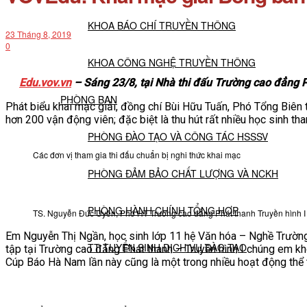
KHOA BÁO CHÍ TRUYỀN THÔNG
23 Tháng 8, 2019
0
KHOA CÔNG NGHỆ TRUYỀN THÔNG
Edu.vov.vn
– Sáng 23/8, tại Nhà thi đấu Trường cao đẳng 
PHÒNG BAN
Phát biểu khai mạc giải, đồng chí Bùi Hữu Tuấn, Phó Tổng Biên 
hơn 200 vận động viên; đặc biệt là thu hút rất nhiều học sinh th
PHÒNG ĐÀO TẠO VÀ CÔNG TÁC HSSSV
Các đơn vị tham gia thi đấu chuẩn bị nghi thức khai mạc
PHÒNG ĐẢM BẢO CHẤT LƯỢNG VÀ NCKH
PHÒNG HÀNH CHÍNH TỔNG HỢP
TS. Nguyễn Đức Uyên, Phó HT Trường cao đẳng Phát thanh Truyền hình I
Em Nguyễn Thị Ngần, học sinh lớp 11 hệ Văn hóa – Nghề Trường
TT TUYỂN SINH DỊCH VỤ ĐÀO TẠO
tập tại Trường cao đẳng Phát thanh – Truyền hình I chúng em k
Cúp Báo Hà Nam lần này cũng là một trong nhiều hoạt động thể 
NGHIÊN CỨU KHOA HỌC