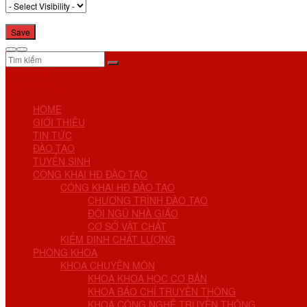
No Result
View All Result
HOME
GIỚI THIỆU
TIN TỨC
ĐÀO TẠO
TUYỂN SINH
CÔNG KHAI HĐ ĐÀO TẠO
CÔNG KHAI HĐ ĐÀO TẠO
CHƯƠNG TRÌNH ĐÀO TẠO
ĐỘI NGŨ NHÀ GIÁO
CƠ SỞ VẬT CHẤT
KIỂM ĐỊNH CHẤT LƯỢNG
PHÒNG KHOA
KHOA CHUYÊN MÔN
KHOA KHOA HỌC CƠ BẢN
KHOA BÁO CHÍ TRUYỀN THÔNG
KHOA CÔNG NGHỆ TRUYỀN THÔNG