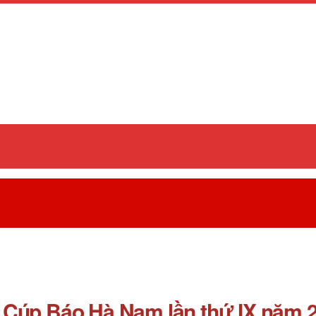
 Cúp Báo Hà Nam lần thứ IX năm 