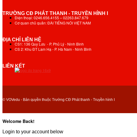
TRƯỜNG CĐ PHÁT THANH - TRUYỀN HÌNH I
Điện thoại: 0246.656.4155 – 02263.847.679
Cơ quan chủ quản: ĐÀI TIẾNG NÓI VIỆT NAM
ĐỊA CHỈ LIÊN HỆ
CS1: 136 Quy Lưu - P. Phủ Lý - Ninh Bình
CS 2: Khu ĐT Lam Hạ - P. Hà Nam - Ninh Bình
LIÊN KẾT
© VOVedu - Bản quyền thuộc Trường CĐ Phát thanh - Truyền hình I
Welcome Back!
Login to your account below