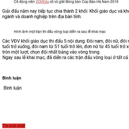
Cổ động viên
VOVEdu
cổ vũ giải Bóng bàn Cúp Báo Hà Nam 2019
VĂN BẢN
Giải đấu năm nay tiếp tục chia thành 2 khối: Khối giáo dục và 
ngành và doanh nghiệp trên địa bàn tỉnh.
THƯ VIỆN
Hình ảnh một trận thi đấu vòng loại diễn ra sau lễ khai mạc
Các VĐV khối giáo dục thi đấu 5 nội dung: Đôi nam, đôi nữ, đô
tuổi trở xuống, đôi nam từ 51 tuổi trở lên, đơn nữ từ 45 tuổi tr
tròn một lượt, chọn đội nhất bảng vào vòng trong.
Ngay sau lễ khai mạc, đã diễn ra các trận đấu vòng loại ở tất cả
Bình luận
Bình luận
Tin mới nhất