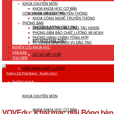
KHOA CHUYÊN MÔN
KHOA KHOA HỌC CƠ BẢN
CÔNG KHAI HĐ ĐÀO TẠO
KHOA BÁO CHÍ TRUYỀN THÔNG
KHOA CÔNG NGHỆ TRUYỀN THÔNG
PHÒNG BAN
CHƯƠNG TRÌNH ĐÀO TẠO
PHÒNG ĐÀO TẠO VÀ CÔNG TÁC HSSSV
PHÒNG ĐẢM BẢO CHẤT LƯỢNG VÀ NCKH
PHÒNG HÀNH CHÍNH TỔNG HỢP
ĐỘI NGŨ NHÀ GIÁO
TT TUYỂN SINH DỊCH VỤ ĐÀO TẠO
NGHIÊN CỨU KHOA HỌC
VĂN BẢN
CƠ SỞ VẬT CHẤT
THƯ VIỆN
KIỂM ĐỊNH CHẤT LƯỢNG
PHÒNG KHOA
KHOA CHUYÊN MÔN
VOVEdu: Khai mạc giải Bóng bàn
KHOA KHOA HỌC CƠ BẢN