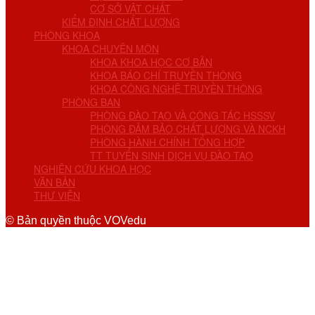
CƠ SỞ VẬT CHẤT
KIỂM ĐỊNH CHẤT LƯỢNG
PHÒNG KHOA
KHOA CHUYÊN MÔN
KHOA KHOA HỌC CƠ BẢN
KHOA BÁO CHÍ TRUYỀN THÔNG
KHOA CÔNG NGHỆ TRUYỀN THÔNG
PHÒNG BAN
PHÒNG ĐÀO TẠO VÀ CÔNG TÁC HSSSV
PHÒNG ĐẢM BẢO CHẤT LƯỢNG VÀ NCKH
PHÒNG HÀNH CHÍNH TỔNG HỢP
TT TUYỂN SINH DỊCH VỤ ĐÀO TẠO
NGHIÊN CỨU KHOA HỌC
VĂN BẢN
THƯ VIỆN
© Bản quyền thuộc VOVedu