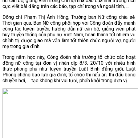
nữ cán bộ, giảng viên trong Chi hội nhà báo của nhà trường tích
cực viết bài đăng trên các báo, tạp chí trong và ngoài tỉnh, …
VĂN BẢN
Đồng chí Phạm Thị Ánh Hồng, Trưởng ban Nữ công chia sẻ:
Thời gian qua, Ban Nữ công phối hợp với Công đoàn đẩy mạnh
THƯ VIỆN
công tác tuyên truyền, hướng dẫn nữ cán bộ, giảng viên phát
huy truyền thống của phụ nữ Việt Nam, hoàn thành tốt nhiệm vụ
chính trị được giao mà vẫn làm tốt thiên chức người vợ, người
mẹ trong gia đình.
Trong năm học này, Công đoàn nhà trường tổ chức các hoạt
động nữ công tại đơn vị nhân dịp 8/3, 20/10 với nhiều hình
thức phong phú như tuyên truyền Luật Bình đẳng giới, Luật
Phòng chống bạo lực gia đình; tổ chức thi nấu ăn, thi đấu bóng
chuyền hơi, … tạo không khí vui tươi, phấn khởi trong đơn vị.