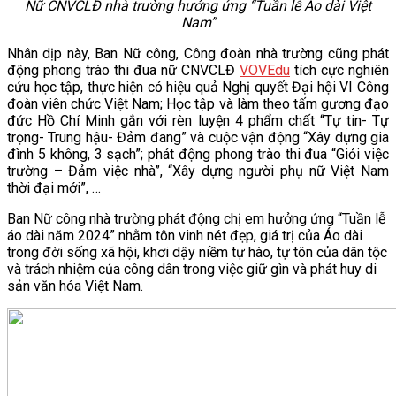
Nữ CNVCLĐ nhà trường hưởng ứng “Tuần lễ Áo dài Việt
Nam”
Nhân dịp này, Ban Nữ công, Công đoàn nhà trường cũng phát
động phong trào thi đua nữ CNVCLĐ
VOVEdu
tích cực nghiên
cứu học tập, thực hiện có hiệu quả Nghị quyết Đại hội VI Công
đoàn viên chức Việt Nam; Học tập và làm theo tấm gương đạo
đức Hồ Chí Minh gắn với rèn luyện 4 phẩm chất “Tự tin- Tự
trọng- Trung hậu- Đảm đang” và cuộc vận động “Xây dựng gia
đình 5 không, 3 sạch”; phát động phong trào thi đua “Giỏi việc
trường – Đảm việc nhà”, “Xây dựng người phụ nữ Việt Nam
thời đại mới”, …
Ban Nữ công nhà trường phát động chị em hưởng ứng “Tuần lễ
áo dài năm 2024” nhằm tôn vinh nét đẹp, giá trị của Áo dài
trong đời sống xã hội, khơi dậy niềm tự hào, tự tôn của dân tộc
và trách nhiệm của công dân trong việc giữ gìn và phát huy di
sản văn hóa Việt Nam.