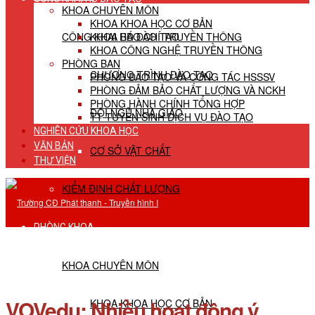
KHOA CHUYÊN MÔN
KHOA KHOA HỌC CƠ BẢN
CÔNG KHAI HĐ ĐÀO TẠO
KHOA BÁO CHÍ TRUYỀN THÔNG
KHOA CÔNG NGHỆ TRUYỀN THÔNG
PHÒNG BAN
CHƯƠNG TRÌNH ĐÀO TẠO
PHÒNG ĐÀO TẠO VÀ CÔNG TÁC HSSSV
PHÒNG ĐẢM BẢO CHẤT LƯỢNG VÀ NCKH
PHÒNG HÀNH CHÍNH TỔNG HỢP
ĐỘI NGŨ NHÀ GIÁO
TT TUYỂN SINH DỊCH VỤ ĐÀO TẠO
NGHIÊN CỨU KHOA HỌC
VĂN BẢN
CƠ SỞ VẬT CHẤT
THƯ VIỆN
KIỂM ĐỊNH CHẤT LƯỢNG
PHÒNG KHOA
KHOA CHUYÊN MÔN
VOVedu: Nhiều hoạt động ý
KHOA KHOA HỌC CƠ BẢN