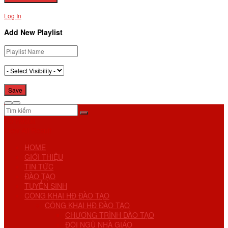
Log In
Add New Playlist
No Result
View All Result
HOME
GIỚI THIỆU
TIN TỨC
ĐÀO TẠO
TUYỂN SINH
CÔNG KHAI HĐ ĐÀO TẠO
CÔNG KHAI HĐ ĐÀO TẠO
CHƯƠNG TRÌNH ĐÀO TẠO
ĐỘI NGŨ NHÀ GIÁO