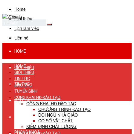
Home
Giới thiệu
Lịch làm việc
No Result
View All Result
Liên hệ
HOME
HOME
GIỚI THIỆU
GIỚI THIỆU
TIN TỨC
TIN TỨC
ĐÀO TẠO
TUYỂN SINH
CÔNG KHAI HĐ ĐÀO TẠO
ĐÀO TẠO
CÔNG KHAI HĐ ĐÀO TẠO
CHƯƠNG TRÌNH ĐÀO TẠO
ĐỘI NGŨ NHÀ GIÁO
TUYỂN SINH
CƠ SỞ VẬT CHẤT
KIỂM ĐỊNH CHẤT LƯỢNG
PHÒNG KHOA
CÔNG KHAI HĐ ĐÀO TẠO