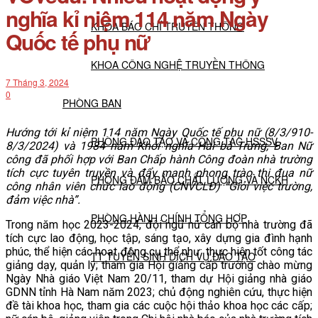
nghĩa kỉ niệm 114 năm Ngày
KHOA BÁO CHÍ TRUYỀN THÔNG
Quốc tế phụ nữ
KHOA CÔNG NGHỆ TRUYỀN THÔNG
7 Tháng 3, 2024
0
PHÒNG BAN
Hướng tới kỉ niệm 114 năm Ngày Quốc tế phụ nữ (8/3/910-
PHÒNG ĐÀO TẠO VÀ CÔNG TÁC HSSSV
8/3/2024) và 1984 năm Khởi nghĩa Hai bà Trưng, Ban Nữ
công đã phối hợp với Ban Chấp hành Công đoàn nhà trường
tích cực tuyên truyền và đẩy mạnh phong trào thi đua nữ
PHÒNG ĐẢM BẢO CHẤT LƯỢNG VÀ NCKH
công nhân viên chức lao động (CNVCLĐ) “Giỏi việc trường,
đảm việc nhà”.
PHÒNG HÀNH CHÍNH TỔNG HỢP
Trong năm học 2023-2024, đội ngũ nữ cán bộ nhà trường đã
tích cực lao động, học tập, sáng tạo, xây dựng gia đình hạnh
phúc, thể hiện các hoạt động cụ thể như: thực hiện tốt công tác
TT TUYỂN SINH DỊCH VỤ ĐÀO TẠO
giảng dạy, quản lý; tham gia Hội giảng cấp trường chào mừng
Ngày Nhà giáo Việt Nam 20/11, tham dự Hội giảng nhà giáo
GDNN tỉnh Hà Nam năm 2023; chủ động nghiên cứu, thực hiện
NGHIÊN CỨU KHOA HỌC
đề tài khoa học, tham gia các cuộc hội thảo khoa học các cấp;