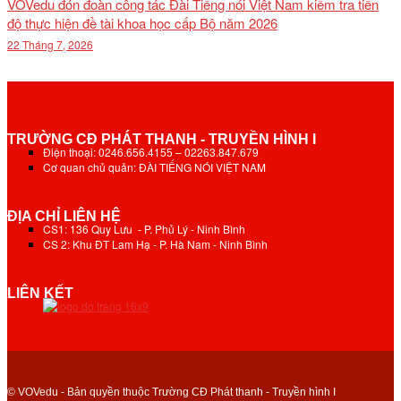
VOVedu đón đoàn công tác Đài Tiếng nói Việt Nam kiểm tra tiến
độ thực hiện đề tài khoa học cấp Bộ năm 2026
22 Tháng 7, 2026
TRƯỜNG CĐ PHÁT THANH - TRUYỀN HÌNH I
Điện thoại: 0246.656.4155 – 02263.847.679
Cơ quan chủ quản: ĐÀI TIẾNG NÓI VIỆT NAM
ĐỊA CHỈ LIÊN HỆ
CS1: 136 Quy Lưu - P. Phủ Lý - Ninh Bình
CS 2: Khu ĐT Lam Hạ - P. Hà Nam - Ninh Bình
LIÊN KẾT
© VOVedu - Bản quyền thuộc Trường CĐ Phát thanh - Truyền hình I