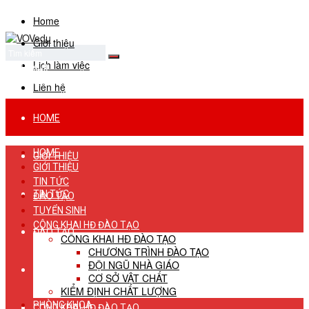
Home
Giới thiệu
Lịch làm việc
No Result
View All Result
Liên hệ
HOME
HOME
GIỚI THIỆU
GIỚI THIỆU
TIN TỨC
TIN TỨC
ĐÀO TẠO
TUYỂN SINH
CÔNG KHAI HĐ ĐÀO TẠO
ĐÀO TẠO
CÔNG KHAI HĐ ĐÀO TẠO
CHƯƠNG TRÌNH ĐÀO TẠO
ĐỘI NGŨ NHÀ GIÁO
TUYỂN SINH
CƠ SỞ VẬT CHẤT
KIỂM ĐỊNH CHẤT LƯỢNG
PHÒNG KHOA
CÔNG KHAI HĐ ĐÀO TẠO