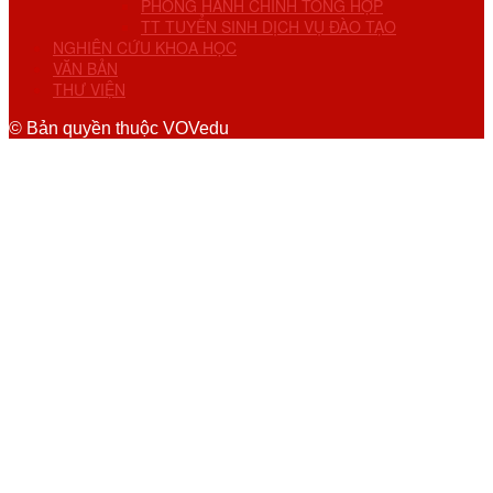
PHÒNG HÀNH CHÍNH TỔNG HỢP
TT TUYỂN SINH DỊCH VỤ ĐÀO TẠO
NGHIÊN CỨU KHOA HỌC
VĂN BẢN
THƯ VIỆN
© Bản quyền thuộc VOVedu