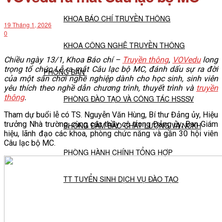
KHOA BÁO CHÍ TRUYỀN THÔNG
19 Tháng 1, 2026
0
KHOA CÔNG NGHỆ TRUYỀN THÔNG
Chiều ngày 13/1, Khoa Báo chí –
Truyền thông
,
VOVedu
long
trọng tổ chức Lễ ra mắt Câu lạc bộ MC, đánh dấu sự ra đời
PHÒNG BAN
của một sân chơi nghề nghiệp dành cho học sinh, sinh viên
yêu thích theo nghề dẫn chương trình, thuyết trình và
truyền
thông
.
PHÒNG ĐÀO TẠO VÀ CÔNG TÁC HSSSV
Tham dự buổi lễ có TS. Nguyễn Văn Hùng, Bí thư Đảng ủy, Hiệu
trưởng Nhà trường, cùng các thầy cô trong Đảng ủy, Ban Giám
PHÒNG ĐẢM BẢO CHẤT LƯỢNG VÀ NCKH
hiệu, lãnh đạo các khoa, phòng chức năng và gần 30 hội viên
Câu lạc bộ MC.
PHÒNG HÀNH CHÍNH TỔNG HỢP
TT TUYỂN SINH DỊCH VỤ ĐÀO TẠO
NGHIÊN CỨU KHOA HỌC