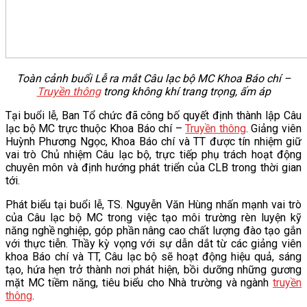
Toàn cảnh buổi Lễ ra mắt Câu lạc bộ MC Khoa Báo chí –
Truyền thông
trong không khí trang trọng, ấm áp
Tại buổi lễ, Ban Tổ chức đã công bố quyết định thành lập Câu
lạc bộ MC trực thuộc Khoa Báo chí –
Truyền thông
. Giảng viên
Huỳnh Phương Ngọc, Khoa Báo chí và TT được tín nhiệm giữ
vai trò Chủ nhiệm Câu lạc bộ, trực tiếp phụ trách hoạt động
chuyên môn và định hướng phát triển của CLB trong thời gian
tới.
Phát biểu tại buổi lễ, TS. Nguyễn Văn Hùng nhấn mạnh vai trò
của Câu lạc bộ MC trong việc tạo môi trường rèn luyện kỹ
năng nghề nghiệp, góp phần nâng cao chất lượng đào tạo gắn
với thực tiễn. Thầy kỳ vọng với sự dẫn dắt từ các giảng viên
khoa Báo chí và TT, Câu lạc bộ sẽ hoạt động hiệu quả, sáng
tạo, hứa hẹn trở thành nơi phát hiện, bồi dưỡng những gương
mặt MC tiềm năng, tiêu biểu cho Nhà trường và ngành
truyền
thông
.