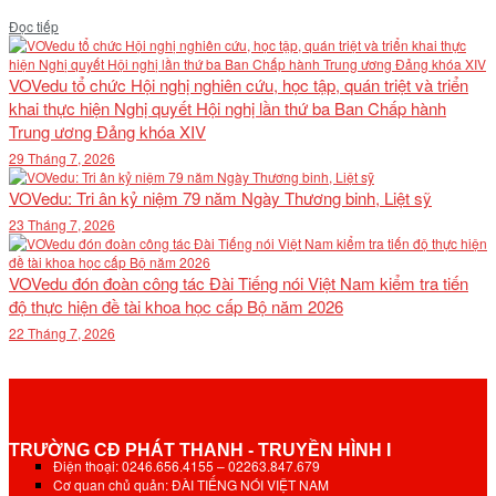
Details
Đọc tiếp
VOVedu tổ chức Hội nghị nghiên cứu, học tập, quán triệt và triển
khai thực hiện Nghị quyết Hội nghị lần thứ ba Ban Chấp hành
Trung ương Đảng khóa XIV
29 Tháng 7, 2026
VOVedu: Tri ân kỷ niệm 79 năm Ngày Thương binh, Liệt sỹ
23 Tháng 7, 2026
VOVedu đón đoàn công tác Đài Tiếng nói Việt Nam kiểm tra tiến
độ thực hiện đề tài khoa học cấp Bộ năm 2026
22 Tháng 7, 2026
TRƯỜNG CĐ PHÁT THANH - TRUYỀN HÌNH I
Điện thoại: 0246.656.4155 – 02263.847.679
Cơ quan chủ quản: ĐÀI TIẾNG NÓI VIỆT NAM