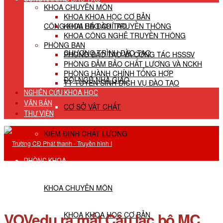
KHOA CHUYÊN MÔN
KHOA KHOA HỌC CƠ BẢN
CÔNG KHAI HĐ ĐÀO TẠO
KHOA BÁO CHÍ TRUYỀN THÔNG
KHOA CÔNG NGHỆ TRUYỀN THÔNG
PHÒNG BAN
CHƯƠNG TRÌNH ĐÀO TẠO
PHÒNG ĐÀO TẠO VÀ CÔNG TÁC HSSSV
PHÒNG ĐẢM BẢO CHẤT LƯỢNG VÀ NCKH
PHÒNG HÀNH CHÍNH TỔNG HỢP
ĐỘI NGŨ NHÀ GIÁO
TT TUYỂN SINH DỊCH VỤ ĐÀO TẠO
NGHIÊN CỨU KHOA HỌC
VĂN BẢN
CƠ SỞ VẬT CHẤT
THƯ VIỆN
KIỂM ĐỊNH CHẤT LƯỢNG
PHÒNG KHOA
KHOA CHUYÊN MÔN
VOVedu ra mắt Câu lạc bộ MC
KHOA KHOA HỌC CƠ BẢN