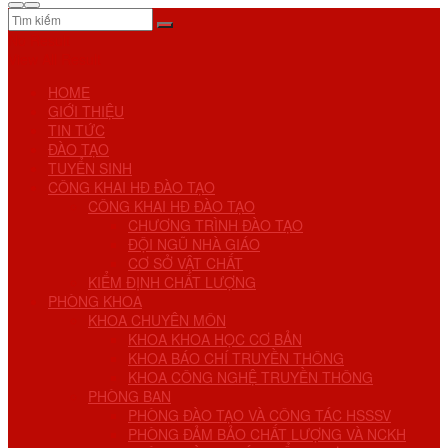
No Result
View All Result
HOME
GIỚI THIỆU
TIN TỨC
ĐÀO TẠO
TUYỂN SINH
CÔNG KHAI HĐ ĐÀO TẠO
CÔNG KHAI HĐ ĐÀO TẠO
CHƯƠNG TRÌNH ĐÀO TẠO
ĐỘI NGŨ NHÀ GIÁO
CƠ SỞ VẬT CHẤT
KIỂM ĐỊNH CHẤT LƯỢNG
PHÒNG KHOA
KHOA CHUYÊN MÔN
KHOA KHOA HỌC CƠ BẢN
KHOA BÁO CHÍ TRUYỀN THÔNG
KHOA CÔNG NGHỆ TRUYỀN THÔNG
PHÒNG BAN
PHÒNG ĐÀO TẠO VÀ CÔNG TÁC HSSSV
PHÒNG ĐẢM BẢO CHẤT LƯỢNG VÀ NCKH