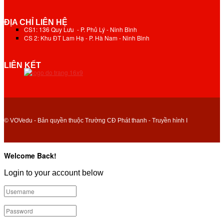
ĐỊA CHỈ LIÊN HỆ
CS1: 136 Quy Lưu - P. Phủ Lý - Ninh Bình
CS 2: Khu ĐT Lam Hạ - P. Hà Nam - Ninh Bình
LIÊN KẾT
© VOVedu - Bản quyền thuộc Trường CĐ Phát thanh - Truyền hình I
Welcome Back!
Login to your account below