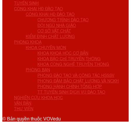
TUYỂN SINH
CÔNG KHAI HĐ ĐÀO TẠO
CÔNG KHAI HĐ ĐÀO TẠO
CHƯƠNG TRÌNH ĐÀO TẠO
ĐỘI NGŨ NHÀ GIÁO
CƠ SỞ VẬT CHẤT
KIỂM ĐỊNH CHẤT LƯỢNG
PHÒNG KHOA
KHOA CHUYÊN MÔN
KHOA KHOA HỌC CƠ BẢN
KHOA BÁO CHÍ TRUYỀN THÔNG
KHOA CÔNG NGHỆ TRUYỀN THÔNG
PHÒNG BAN
PHÒNG ĐÀO TẠO VÀ CÔNG TÁC HSSSV
PHÒNG ĐẢM BẢO CHẤT LƯỢNG VÀ NCKH
PHÒNG HÀNH CHÍNH TỔNG HỢP
TT TUYỂN SINH DỊCH VỤ ĐÀO TẠO
NGHIÊN CỨU KHOA HỌC
VĂN BẢN
THƯ VIỆN
© Bản quyền thuộc VOVedu