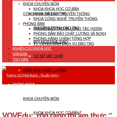
KHOA CHUYÊN MÔN
KHOA KHOA HỌC CƠ BẢN
CÔNG KHAI HĐ ĐÀO TẠO
KHOA BÁO CHÍ TRUYỀN THÔNG
KHOA CÔNG NGHỆ TRUYỀN THÔNG
PHÒNG BAN
CHƯƠNG TRÌNH ĐÀO TẠO
PHÒNG ĐÀO TẠO VÀ CÔNG TÁC HSSSV
PHÒNG ĐẢM BẢO CHẤT LƯỢNG VÀ NCKH
PHÒNG HÀNH CHÍNH TỔNG HỢP
ĐỘI NGŨ NHÀ GIÁO
TT TUYỂN SINH DỊCH VỤ ĐÀO TẠO
NGHIÊN CỨU KHOA HỌC
VĂN BẢN
CƠ SỞ VẬT CHẤT
THƯ VIỆN
KIỂM ĐỊNH CHẤT LƯỢNG
PHÒNG KHOA
KHOA CHUYÊN MÔN
VOVEdu: rộn ràng thi ẩm thực “
KHOA KHOA HỌC CƠ BẢN