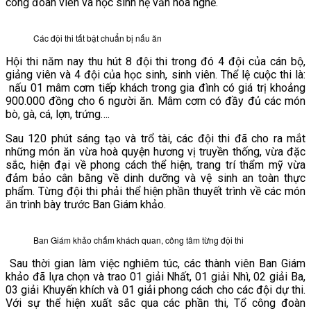
công đoàn viên và học sinh hệ văn hóa nghề.
VĂN BẢN
Các đội thi tất bật chuẩn bị nấu ăn
THƯ VIỆN
Hội thi năm nay thu hút 8 đội thi trong đó 4 đội của cán bộ,
giảng viên và 4 đội của học sinh, sinh viên. Thể lệ cuộc thi là:
nấu 01 mâm cơm tiếp khách trong gia đình có giá trị khoảng
900.000 đồng cho 6 người ăn. Mâm cơm có đầy đủ các món
bò, gà, cá, lợn, trứng….
Sau 120 phút sáng tạo và trổ tài, các đội thi đã cho ra mắt
những món ăn vừa hoà quyện hương vị truyền thống, vừa đặc
sắc, hiện đại về phong cách thể hiện, trang trí thẩm mỹ vừa
đảm bảo cân bằng về dinh dưỡng và vệ sinh an toàn thực
phẩm. Từng đội thi phải thể hiện phần thuyết trình về các món
ăn trình bày trước Ban Giám khảo.
Ban Giám khảo chấm khách quan, công tâm từng đội thi
Sau thời gian làm việc nghiêm túc, các thành viên Ban Giám
khảo đã lựa chọn và trao 01 giải Nhất, 01 giải Nhì, 02 giải Ba,
03 giải Khuyến khích và 01 giải phong cách cho các đội dự thi.
Với sự thể hiện xuất sắc qua các phần thi, Tổ công đoàn