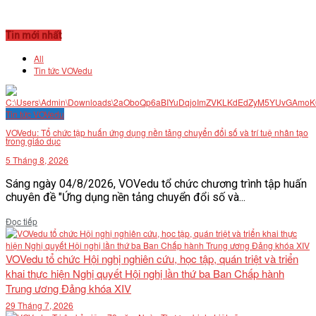
Tin mới nhất
All
Tin tức VOVedu
Tin tức VOVedu
VOVedu: Tổ chức tập huấn ứng dụng nền tảng chuyển đổi số và trí tuệ nhân tạo
trong giáo dục
5 Tháng 8, 2026
Sáng ngày 04/8/2026, VOVedu tổ chức chương trình tập huấn
chuyên đề "Ứng dụng nền tảng chuyển đổi số và...
Details
Đọc tiếp
VOVedu tổ chức Hội nghị nghiên cứu, học tập, quán triệt và triển
khai thực hiện Nghị quyết Hội nghị lần thứ ba Ban Chấp hành
Trung ương Đảng khóa XIV
29 Tháng 7, 2026