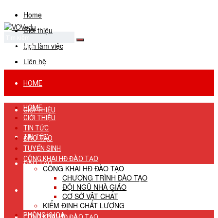
Home
Giới thiệu
Lịch làm việc
No Result
View All Result
Liên hệ
HOME
HOME
GIỚI THIỆU
GIỚI THIỆU
TIN TỨC
TIN TỨC
ĐÀO TẠO
TUYỂN SINH
CÔNG KHAI HĐ ĐÀO TẠO
ĐÀO TẠO
CÔNG KHAI HĐ ĐÀO TẠO
CHƯƠNG TRÌNH ĐÀO TẠO
ĐỘI NGŨ NHÀ GIÁO
TUYỂN SINH
CƠ SỞ VẬT CHẤT
KIỂM ĐỊNH CHẤT LƯỢNG
PHÒNG KHOA
CÔNG KHAI HĐ ĐÀO TẠO