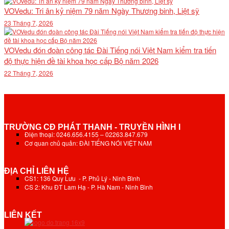
VOVedu: Tri ân kỷ niệm 79 năm Ngày Thương binh, Liệt sỹ
23 Tháng 7, 2026
VOVedu đón đoàn công tác Đài Tiếng nói Việt Nam kiểm tra tiến
độ thực hiện đề tài khoa học cấp Bộ năm 2026
22 Tháng 7, 2026
TRƯỜNG CĐ PHÁT THANH - TRUYỀN HÌNH I
Điện thoại: 0246.656.4155 – 02263.847.679
Cơ quan chủ quản: ĐÀI TIẾNG NÓI VIỆT NAM
ĐỊA CHỈ LIÊN HỆ
CS1: 136 Quy Lưu - P. Phủ Lý - Ninh Bình
CS 2: Khu ĐT Lam Hạ - P. Hà Nam - Ninh Bình
LIÊN KẾT