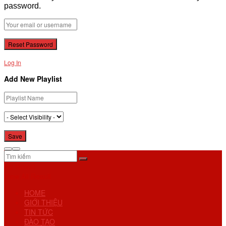
password.
Log In
Add New Playlist
No Result
View All Result
HOME
GIỚI THIỆU
TIN TỨC
ĐÀO TẠO