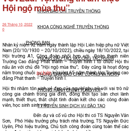
Hội ngộ mùa thu”
KHOA BÁO CHÍ TRUYỀN THÔNG
26 Tháng 10, 2022
KHOA CÔNG NGHỆ TRUYỀN THÔNG
0
PHÒNG BAN
Nhân kỷ niệm 92 năm ngày thành lập Hội Liên hiệp phụ nữ Việt
Nam (20/10/1930 – 20/10/2022), chiều ngày 18/10/2022, tại
Hội trường A1, Công đoàn phối hợp với Đoàn thanh niên
PHÒNG ĐÀO TẠO VÀ CÔNG TÁC HSSSV
Trường Cao đẳng Phát thanh – Truyền hình I tổ chức Hội thi
nấu ăn với chủ đề “Hội ngộ mùa thu”; Đây cũng là hoạt động
nằm trong chuỗi
sự kiện
kỷ niệm 65 năm thành lập Trường cao
PHÒNG ĐẢM BẢO CHẤT LƯỢNG VÀ NCKH
đẳng Phát thanh – Truyền hình I.
Hội thi nhằm tôn vinh vẻ đẹp của người phụ nữ với vai trò nữ
PHÒNG HÀNH CHÍNH TỔNG HỢP
công gia chánh trong gia đình, đồng thời tạo sân chơi lành
mạnh, thiết thực, thắt chặt tình đoàn kết cho các công đoàn
viên, học sinh sinh viên.
TT TUYỂN SINH DỊCH VỤ ĐÀO TẠO
Đến dự và cổ vũ cho Hội thi có TS Nguyễn Văn
Sơn, Phó Hiệu trưởng phụ trách nhà trường; TS Nguyễn Đức
NGHIÊN CỨU KHOA HỌC
Uyên, Phó hiệu trưởng, Chủ tịch công đoàn cùng toàn thể các