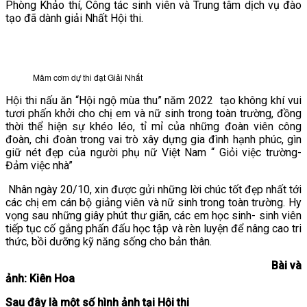
Phòng Khảo thí, Công tác sinh viên và Trung tâm dịch vụ đào
tạo đã dành giải Nhất Hội thi.
Mâm cơm dự thi đạt Giải Nhất
Hội thi nấu ăn “Hội ngộ mùa thu” năm 2022 tạo không khí vui
tươi phấn khởi cho chị em và nữ sinh trong toàn trường, đồng
thời thể hiện sự khéo léo, tỉ mỉ của những đoàn viên công
đoàn, chi đoàn trong vai trò xây dựng gia đình hạnh phúc, gìn
giữ nét đẹp của người phụ nữ Việt Nam “ Giỏi việc trường-
Đảm việc nhà”
Nhân ngày 20/10, xin được gửi những lời chúc tốt đẹp nhất tới
các chị em cán bộ giảng viên và nữ sinh trong toàn trường. Hy
vọng sau những giây phút thư giãn, các em học sinh- sinh viên
tiếp tục cố gắng phấn đấu học tập và rèn luyện để nâng cao tri
thức, bồi dưỡng kỹ năng sống cho bản thân.
Bài và
ảnh: Kiên Hoa
Sau đây là một số hình ảnh tại Hội thi