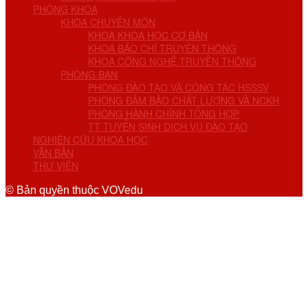
PHÒNG KHOA
KHOA CHUYÊN MÔN
KHOA KHOA HỌC CƠ BẢN
KHOA BÁO CHÍ TRUYỀN THÔNG
KHOA CÔNG NGHỆ TRUYỀN THÔNG
PHÒNG BAN
PHÒNG ĐÀO TẠO VÀ CÔNG TÁC HSSSV
PHÒNG ĐẢM BẢO CHẤT LƯỢNG VÀ NCKH
PHÒNG HÀNH CHÍNH TỔNG HỢP
TT TUYỂN SINH DỊCH VỤ ĐÀO TẠO
NGHIÊN CỨU KHOA HỌC
VĂN BẢN
THƯ VIỆN
© Bản quyền thuộc VOVedu