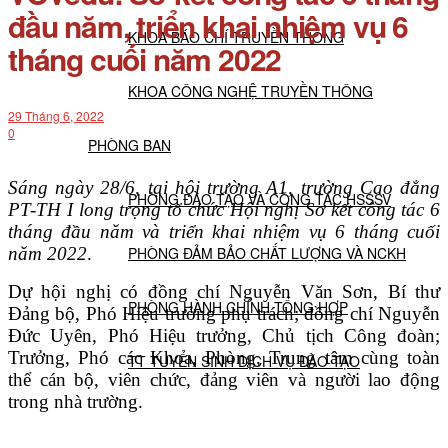
đầu năm, triển khai nhiệm vụ 6
KHOA BÁO CHÍ TRUYỀN THÔNG
tháng cuối năm 2022
KHOA CÔNG NGHỆ TRUYỀN THÔNG
29 Tháng 6, 2022
0
PHÒNG BAN
Sáng ngày 28/6, tại hội trường A1, trường Cao đẳng
PHÒNG ĐÀO TẠO VÀ CÔNG TÁC HSSSV
PT-TH I long trọng tổ chức Hội nghị Sơ kết công tác 6
tháng đầu năm và triển khai nhiệm vụ 6 tháng cuối
năm 2022
.
PHÒNG ĐẢM BẢO CHẤT LƯỢNG VÀ NCKH
Dự hội nghị có đồng chí Nguyễn Văn Sơn, Bí thư
PHÒNG HÀNH CHÍNH TỔNG HỢP
Đảng bộ, Phó Hiệu trưởng phụ trách; đồng chí Nguyễn
Đức Uyên, Phó Hiệu trưởng, Chủ tịch Công đoàn;
Trưởng, Phó các Khoa, Phòng, Trung tâm cùng toàn
TT TUYỂN SINH DỊCH VỤ ĐÀO TẠO
thể cán bộ, viên chức, đảng viên và người lao động
trong nhà trường.
NGHIÊN CỨU KHOA HỌC