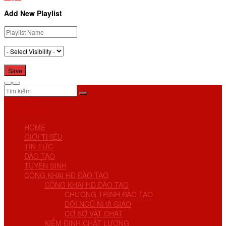
Add New Playlist
No Result
View All Result
HOME
GIỚI THIỆU
TIN TỨC
ĐÀO TẠO
TUYỂN SINH
CÔNG KHAI HĐ ĐÀO TẠO
CÔNG KHAI HĐ ĐÀO TẠO
CHƯƠNG TRÌNH ĐÀO TẠO
ĐỘI NGŨ NHÀ GIÁO
CƠ SỞ VẬT CHẤT
KIỂM ĐỊNH CHẤT LƯỢNG