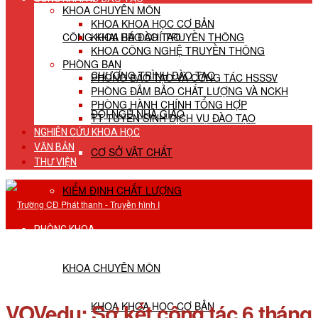
KHOA CHUYÊN MÔN
KHOA KHOA HỌC CƠ BẢN
CÔNG KHAI HĐ ĐÀO TẠO
KHOA BÁO CHÍ TRUYỀN THÔNG
KHOA CÔNG NGHỆ TRUYỀN THÔNG
PHÒNG BAN
CHƯƠNG TRÌNH ĐÀO TẠO
PHÒNG ĐÀO TẠO VÀ CÔNG TÁC HSSSV
PHÒNG ĐẢM BẢO CHẤT LƯỢNG VÀ NCKH
PHÒNG HÀNH CHÍNH TỔNG HỢP
ĐỘI NGŨ NHÀ GIÁO
TT TUYỂN SINH DỊCH VỤ ĐÀO TẠO
NGHIÊN CỨU KHOA HỌC
VĂN BẢN
CƠ SỞ VẬT CHẤT
THƯ VIỆN
KIỂM ĐỊNH CHẤT LƯỢNG
PHÒNG KHOA
KHOA CHUYÊN MÔN
VOVedu: Sơ kết công tác 6 tháng
KHOA KHOA HỌC CƠ BẢN