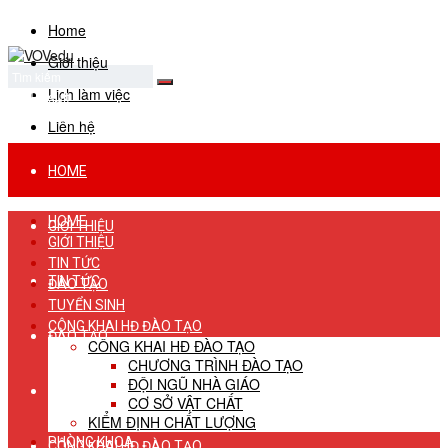
Home
Giới thiệu
Lịch làm việc
No Result
View All Result
Liên hệ
HOME
HOME
GIỚI THIỆU
GIỚI THIỆU
TIN TỨC
TIN TỨC
ĐÀO TẠO
TUYỂN SINH
CÔNG KHAI HĐ ĐÀO TẠO
ĐÀO TẠO
CÔNG KHAI HĐ ĐÀO TẠO
CHƯƠNG TRÌNH ĐÀO TẠO
ĐỘI NGŨ NHÀ GIÁO
TUYỂN SINH
CƠ SỞ VẬT CHẤT
KIỂM ĐỊNH CHẤT LƯỢNG
PHÒNG KHOA
CÔNG KHAI HĐ ĐÀO TẠO