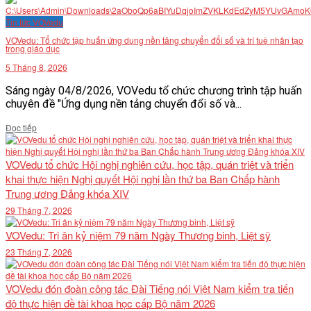
Tin tức VOVedu
VOVedu: Tổ chức tập huấn ứng dụng nền tảng chuyển đổi số và trí tuệ nhân tạo
trong giáo dục
5 Tháng 8, 2026
Sáng ngày 04/8/2026, VOVedu tổ chức chương trình tập huấn
chuyên đề "Ứng dụng nền tảng chuyển đổi số và...
Details
Đọc tiếp
VOVedu tổ chức Hội nghị nghiên cứu, học tập, quán triệt và triển
khai thực hiện Nghị quyết Hội nghị lần thứ ba Ban Chấp hành
Trung ương Đảng khóa XIV
29 Tháng 7, 2026
VOVedu: Tri ân kỷ niệm 79 năm Ngày Thương binh, Liệt sỹ
23 Tháng 7, 2026
VOVedu đón đoàn công tác Đài Tiếng nói Việt Nam kiểm tra tiến
độ thực hiện đề tài khoa học cấp Bộ năm 2026