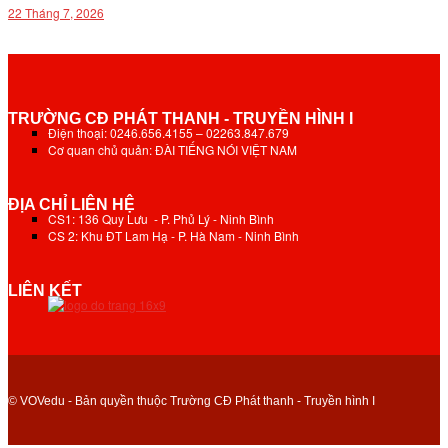
22 Tháng 7, 2026
TRƯỜNG CĐ PHÁT THANH - TRUYỀN HÌNH I
Điện thoại: 0246.656.4155 – 02263.847.679
Cơ quan chủ quản: ĐÀI TIẾNG NÓI VIỆT NAM
ĐỊA CHỈ LIÊN HỆ
CS1: 136 Quy Lưu - P. Phủ Lý - Ninh Bình
CS 2: Khu ĐT Lam Hạ - P. Hà Nam - Ninh Bình
LIÊN KẾT
© VOVedu - Bản quyền thuộc Trường CĐ Phát thanh - Truyền hình I