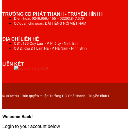
TRƯỜNG CĐ PHÁT THANH - TRUYỀN HÌNH I
Điện thoại: 0246.656.4155 – 02263.847.679
Cơ quan chủ quản: ĐÀI TIẾNG NÓI VIỆT NAM
ĐỊA CHỈ LIÊN HỆ
CS1: 136 Quy Lưu - P. Phủ Lý - Ninh Bình
CS 2: Khu ĐT Lam Hạ - P. Hà Nam - Ninh Bình
LIÊN KẾT
© VOVedu - Bản quyền thuộc Trường CĐ Phát thanh - Truyền hình I
Welcome Back!
Login to your account below