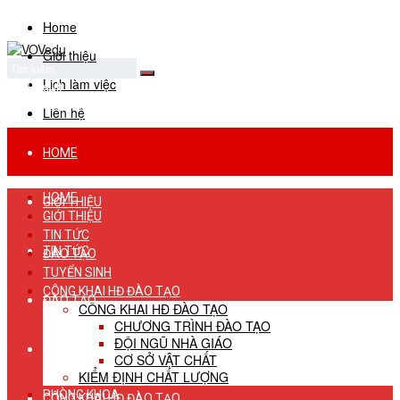
Home
Giới thiệu
Lịch làm việc
No Result
View All Result
Liên hệ
HOME
HOME
GIỚI THIỆU
GIỚI THIỆU
TIN TỨC
TIN TỨC
ĐÀO TẠO
TUYỂN SINH
CÔNG KHAI HĐ ĐÀO TẠO
ĐÀO TẠO
CÔNG KHAI HĐ ĐÀO TẠO
CHƯƠNG TRÌNH ĐÀO TẠO
ĐỘI NGŨ NHÀ GIÁO
TUYỂN SINH
CƠ SỞ VẬT CHẤT
KIỂM ĐỊNH CHẤT LƯỢNG
PHÒNG KHOA
CÔNG KHAI HĐ ĐÀO TẠO