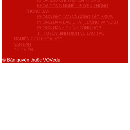
KHOA BÁO CHÍ TRUYỀN THÔNG
KHOA CÔNG NGHỆ TRUYỀN THÔNG
PHÒNG BAN
PHÒNG ĐÀO TẠO VÀ CÔNG TÁC HSSSV
PHÒNG ĐẢM BẢO CHẤT LƯỢNG VÀ NCKH
PHÒNG HÀNH CHÍNH TỔNG HỢP
TT TUYỂN SINH DỊCH VỤ ĐÀO TẠO
NGHIÊN CỨU KHOA HỌC
VĂN BẢN
THƯ VIỆN
© Bản quyền thuộc VOVedu