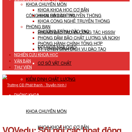
KHOA CHUYÊN MÔN
KHOA KHOA HỌC CƠ BẢN
CÔNG KHAI HĐ ĐÀO TẠO
KHOA BÁO CHÍ TRUYỀN THÔNG
KHOA CÔNG NGHỆ TRUYỀN THÔNG
PHÒNG BAN
CHƯƠNG TRÌNH ĐÀO TẠO
PHÒNG ĐÀO TẠO VÀ CÔNG TÁC HSSSV
PHÒNG ĐẢM BẢO CHẤT LƯỢNG VÀ NCKH
PHÒNG HÀNH CHÍNH TỔNG HỢP
ĐỘI NGŨ NHÀ GIÁO
TT TUYỂN SINH DỊCH VỤ ĐÀO TẠO
NGHIÊN CỨU KHOA HỌC
VĂN BẢN
CƠ SỞ VẬT CHẤT
THƯ VIỆN
KIỂM ĐỊNH CHẤT LƯỢNG
PHÒNG KHOA
KHOA CHUYÊN MÔN
VOVedu: Sôi nổi các hoạt động
KHOA KHOA HỌC CƠ BẢN