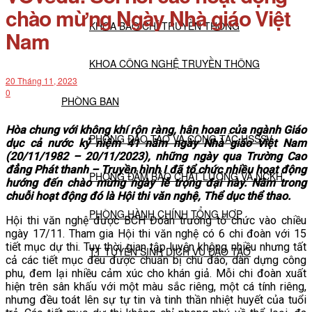
chào mừng Ngày Nhà giáo Việt
KHOA BÁO CHÍ TRUYỀN THÔNG
Nam
KHOA CÔNG NGHỆ TRUYỀN THÔNG
20 Tháng 11, 2023
0
PHÒNG BAN
Hòa chung với không khí rộn ràng, hân hoan của ngành Giáo
PHÒNG ĐÀO TẠO VÀ CÔNG TÁC HSSSV
dục cả nước kỷ niệm 41 năm ngày Nhà giáo Việt Nam
(20/11/1982 – 20/11/2023), những ngày qua Trường Cao
đẳng Phát thanh – Truyền hình I đã tổ chức nhiều hoạt động
PHÒNG ĐẢM BẢO CHẤT LƯỢNG VÀ NCKH
hướng đến chào mừng ngày lễ trọng đại này. Nằm trong
chuỗi hoạt động đó là Hội thi văn nghệ, Thể dục thể thao.
PHÒNG HÀNH CHÍNH TỔNG HỢP
Hội thi văn nghệ được BCH Đoàn trường tổ chức vào chiều
ngày 17/11. Tham gia Hội thi văn nghệ có 6 chi đoàn với 15
tiết mục dự thi. Tuy thời gian tập luyện không nhiều nhưng tất
TT TUYỂN SINH DỊCH VỤ ĐÀO TẠO
cả các tiết mục đều được chuẩn bị chu đáo, dàn dựng công
phu, đem lại nhiều cảm xúc cho khán giả. Mỗi chi đoàn xuất
hiện trên sân khấu với một màu sắc riêng, một cá tính riêng,
NGHIÊN CỨU KHOA HỌC
nhưng đều toát lên sự tự tin và tinh thần nhiệt huyết của tuổi