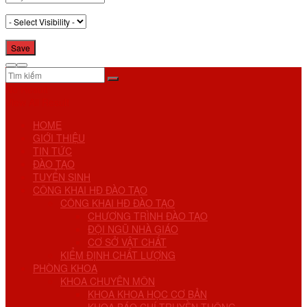
No Result
View All Result
HOME
GIỚI THIỆU
TIN TỨC
ĐÀO TẠO
TUYỂN SINH
CÔNG KHAI HĐ ĐÀO TẠO
CÔNG KHAI HĐ ĐÀO TẠO
CHƯƠNG TRÌNH ĐÀO TẠO
ĐỘI NGŨ NHÀ GIÁO
CƠ SỞ VẬT CHẤT
KIỂM ĐỊNH CHẤT LƯỢNG
PHÒNG KHOA
KHOA CHUYÊN MÔN
KHOA KHOA HỌC CƠ BẢN