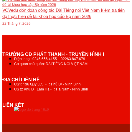
VOVedu đón đoàn công tác Đài Tiếng nói Việt Nam kiểm tra tiến
độ thực hiện đề tài khoa học cấp Bộ năm 2026
22 Tháng 7, 2026
TRƯỜNG CĐ PHÁT THANH - TRUYỀN HÌNH I
Điện thoại: 0246.656.4155 – 02263.847.679
Cơ quan chủ quản: ĐÀI TIẾNG NÓI VIỆT NAM
ĐỊA CHỈ LIÊN HỆ
CS1: 136 Quy Lưu - P. Phủ Lý - Ninh Bình
CS 2: Khu ĐT Lam Hạ - P. Hà Nam - Ninh Bình
LIÊN KẾT