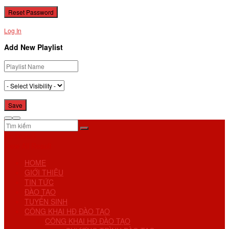
Log In
Add New Playlist
No Result
View All Result
HOME
GIỚI THIỆU
TIN TỨC
ĐÀO TẠO
TUYỂN SINH
CÔNG KHAI HĐ ĐÀO TẠO
CÔNG KHAI HĐ ĐÀO TẠO