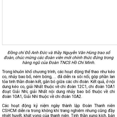
Đồng chí Đỗ Anh Đức và thầy Nguyễn Văn Hùng trao sổ
đoàn, chúc mừng các đoàn viên mới chính thức đứng trong
hàng ngũ của Đoàn TNCS Hồ Chí Minh.
Trong khuôn khổ chương trình, các hoạt động thể thao như kéo
co, nhảy bao bố, ném bóng, … đã diễn ra sôi nổi, góp phần lan
tỏa tinh thần đoàn kết, gắn bó giữa các chi đoàn. Kết quả, ở nội
dung kéo co, giải Nhất thuộc về chi đoàn 12C1, chi đoàn 10A1
đoạt Giải Nhì; giải Nhất nội dung nhảy bao bố thuộc về chi
đoàn 10A1, Giải Nhì thuộc về chi đoàn 10A2.
Các hoạt động kỷ niệm ngày thành lập Đoàn Thanh niên
CSHCM diễn ra trong không khí trang nghiêm nhưng cũng đầy
nhiệt huyết, khát vọng của thanh niên. Tinh thần xung kích, bản