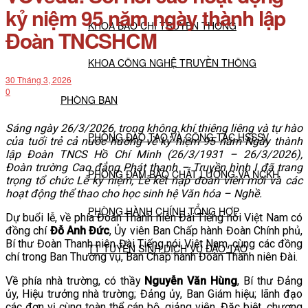
kỷ niệm 95 năm ngày thành lập
KHOA BÁO CHÍ TRUYỀN THÔNG
Đoàn TNCSHCM
KHOA CÔNG NGHỆ TRUYỀN THÔNG
30 Tháng 3, 2026
0
PHÒNG BAN
Sáng ngày 26/3/2026, trong không khí thiêng liêng và tự hào
PHÒNG ĐÀO TẠO VÀ CÔNG TÁC HSSSV
của tuổi trẻ cả nước hướng về kỷ niệm 95 năm Ngày thành
lập Đoàn TNCS Hồ Chí Minh (26/3/1931 – 26/3/2026),
Đoàn trường Cao đẳng Phát thanh – Truyền hình I đã trang
PHÒNG ĐẢM BẢO CHẤT LƯỢNG VÀ NCKH
trọng tổ chức Lễ kỷ niệm, Lễ kết nạp đoàn viên mới và các
hoạt động thể thao cho học sinh hệ Văn hóa – Nghề.
PHÒNG HÀNH CHÍNH TỔNG HỢP
Dự buổi lễ, về phía Đoàn Thanh niên Đài Tiếng nói Việt Nam có
đồng chí
Đỗ Anh Đức
, Ủy viên Ban Chấp hành Đoàn Chính phủ,
Bí thư Đoàn Thanh niên Đài Tiếng nói Việt Nam, cùng các đồng
TT TUYỂN SINH DỊCH VỤ ĐÀO TẠO
chí trong Ban Thường vụ, Ban Chấp hành Đoàn Thanh niên Đài.
Về phía nhà trường, có thầy
Nguyễn Văn Hùng
, Bí thư Đảng
NGHIÊN CỨU KHOA HỌC
ủy, Hiệu trưởng nhà trường; Đảng ủy, Ban Giám hiệu; lãnh đạo
các đơn vị cùng toàn thể cán bộ, giảng viên. Đặc biệt, chương