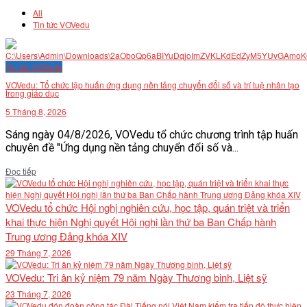
All
Tin tức VOVedu
Tin tức VOVedu
VOVedu: Tổ chức tập huấn ứng dụng nền tảng chuyển đổi số và trí tuệ nhân tạo
trong giáo dục
5 Tháng 8, 2026
Sáng ngày 04/8/2026, VOVedu tổ chức chương trình tập huấn
chuyên đề "Ứng dụng nền tảng chuyển đổi số và...
Details
Đọc tiếp
VOVedu tổ chức Hội nghị nghiên cứu, học tập, quán triệt và triển
khai thực hiện Nghị quyết Hội nghị lần thứ ba Ban Chấp hành
Trung ương Đảng khóa XIV
29 Tháng 7, 2026
VOVedu: Tri ân kỷ niệm 79 năm Ngày Thương binh, Liệt sỹ
23 Tháng 7, 2026