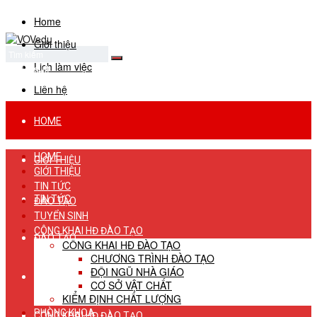
Home
Giới thiệu
Lịch làm việc
No Result
View All Result
Liên hệ
HOME
HOME
GIỚI THIỆU
GIỚI THIỆU
TIN TỨC
TIN TỨC
ĐÀO TẠO
TUYỂN SINH
CÔNG KHAI HĐ ĐÀO TẠO
ĐÀO TẠO
CÔNG KHAI HĐ ĐÀO TẠO
CHƯƠNG TRÌNH ĐÀO TẠO
ĐỘI NGŨ NHÀ GIÁO
TUYỂN SINH
CƠ SỞ VẬT CHẤT
KIỂM ĐỊNH CHẤT LƯỢNG
PHÒNG KHOA
CÔNG KHAI HĐ ĐÀO TẠO