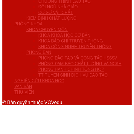
CHƯƠNG TRÌNH ĐÀO TẠO
ĐỘI NGŨ NHÀ GIÁO
CƠ SỞ VẬT CHẤT
KIỂM ĐỊNH CHẤT LƯỢNG
PHÒNG KHOA
KHOA CHUYÊN MÔN
KHOA KHOA HỌC CƠ BẢN
KHOA BÁO CHÍ TRUYỀN THÔNG
KHOA CÔNG NGHỆ TRUYỀN THÔNG
PHÒNG BAN
PHÒNG ĐÀO TẠO VÀ CÔNG TÁC HSSSV
PHÒNG ĐẢM BẢO CHẤT LƯỢNG VÀ NCKH
PHÒNG HÀNH CHÍNH TỔNG HỢP
TT TUYỂN SINH DỊCH VỤ ĐÀO TẠO
NGHIÊN CỨU KHOA HỌC
VĂN BẢN
THƯ VIỆN
© Bản quyền thuộc VOVedu