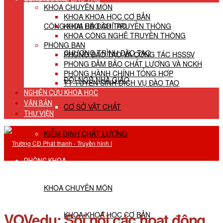
KHOA CHUYÊN MÔN
KHOA KHOA HỌC CƠ BẢN
CÔNG KHAI HĐ ĐÀO TẠO
KHOA BÁO CHÍ TRUYỀN THÔNG
KHOA CÔNG NGHỆ TRUYỀN THÔNG
PHÒNG BAN
CHƯƠNG TRÌNH ĐÀO TẠO
PHÒNG ĐÀO TẠO VÀ CÔNG TÁC HSSSV
PHÒNG ĐẢM BẢO CHẤT LƯỢNG VÀ NCKH
PHÒNG HÀNH CHÍNH TỔNG HỢP
ĐỘI NGŨ NHÀ GIÁO
TT TUYỂN SINH DỊCH VỤ ĐÀO TẠO
NGHIÊN CỨU KHOA HỌC
VĂN BẢN
CƠ SỞ VẬT CHẤT
THƯ VIỆN
KIỂM ĐỊNH CHẤT LƯỢNG
PHÒNG KHOA
KHOA CHUYÊN MÔN
VOVedu: Sôi nổi các hoạt động
KHOA KHOA HỌC CƠ BẢN